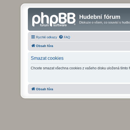
Hudební fórum
Diskuze o všem, co souvisí s hudbo
Rychlé odkazy
FAQ
Obsah fóra
Smazat cookies
Chcete smazat všechna cookies z vašeho disku uložená tímto 
Obsah fóra