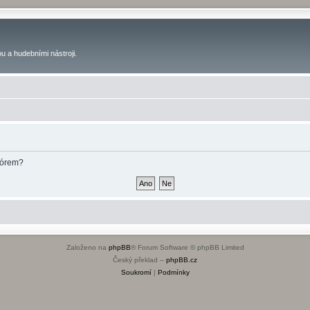
u a hudebními nástroji.
fórem?
Založeno na
phpBB
® Forum Software © phpBB Limited
Český překlad –
phpBB.cz
Soukromí
|
Podmínky