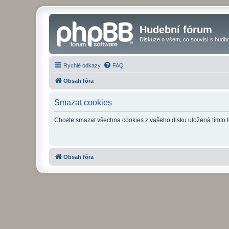
Hudební fórum
Diskuze o všem, co souvisí s hudbo
Rychlé odkazy
FAQ
Obsah fóra
Smazat cookies
Chcete smazat všechna cookies z vašeho disku uložená tímto 
Obsah fóra