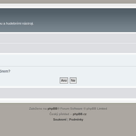
u a hudebními nástroji.
fórem?
Založeno na
phpBB
® Forum Software © phpBB Limited
Český překlad –
phpBB.cz
Soukromí
|
Podmínky