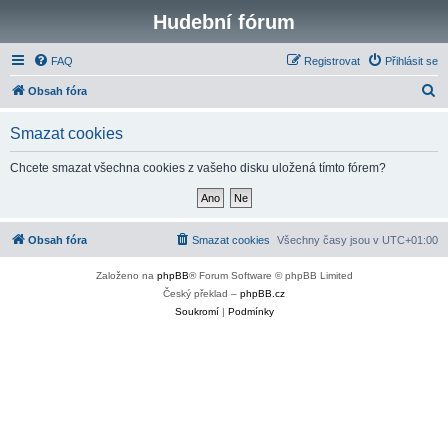
Hudební fórum
FAQ
Registrovat
Přihlásit se
H
Obsah fóra
l
Smazat cookies
e
d
Chcete smazat všechna cookies z vašeho disku uložená tímto fórem?
a
t
Obsah fóra
Smazat cookies
Všechny časy jsou v
UTC+01:00
Založeno na
phpBB
® Forum Software © phpBB Limited
Český překlad –
phpBB.cz
Soukromí
|
Podmínky