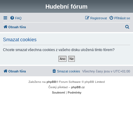
Hudební fórum
FAQ
Registrovat
Přihlásit se
H
Obsah fóra
l
Smazat cookies
e
d
Chcete smazat všechna cookies z vašeho disku uložená tímto fórem?
a
t
Obsah fóra
Smazat cookies
Všechny časy jsou v
UTC+01:00
Založeno na
phpBB
® Forum Software © phpBB Limited
Český překlad –
phpBB.cz
Soukromí
|
Podmínky