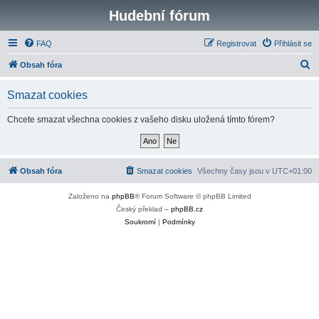
Hudební fórum
FAQ
Registrovat
Přihlásit se
H
Obsah fóra
l
Smazat cookies
e
d
Chcete smazat všechna cookies z vašeho disku uložená tímto fórem?
a
t
Obsah fóra
Smazat cookies
Všechny časy jsou v
UTC+01:00
Založeno na
phpBB
® Forum Software © phpBB Limited
Český překlad –
phpBB.cz
Soukromí
|
Podmínky