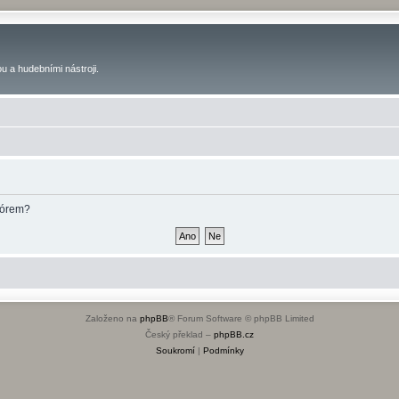
u a hudebními nástroji.
fórem?
Založeno na
phpBB
® Forum Software © phpBB Limited
Český překlad –
phpBB.cz
Soukromí
|
Podmínky