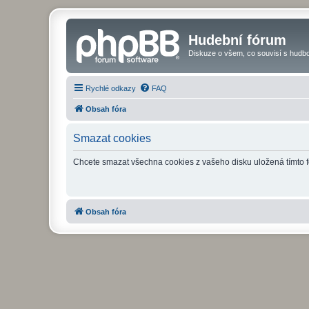
Hudební fórum
Diskuze o všem, co souvisí s hudbo
Rychlé odkazy
FAQ
Obsah fóra
Smazat cookies
Chcete smazat všechna cookies z vašeho disku uložená tímto 
Obsah fóra