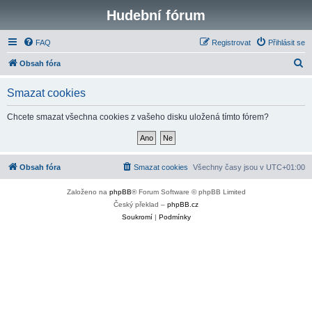
Hudební fórum
FAQ
Registrovat
Přihlásit se
H
Obsah fóra
l
Smazat cookies
e
d
Chcete smazat všechna cookies z vašeho disku uložená tímto fórem?
a
t
Obsah fóra
Smazat cookies
Všechny časy jsou v
UTC+01:00
Založeno na
phpBB
® Forum Software © phpBB Limited
Český překlad –
phpBB.cz
Soukromí
|
Podmínky