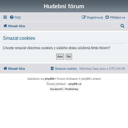
Hudební fórum
FAQ
Registrovat
Přihlásit se
H
Obsah fóra
l
Smazat cookies
e
d
Chcete smazat všechna cookies z vašeho disku uložená tímto fórem?
a
t
Obsah fóra
Smazat cookies
Všechny časy jsou v
UTC+01:00
Založeno na
phpBB
® Forum Software © phpBB Limited
Český překlad –
phpBB.cz
Soukromí
|
Podmínky