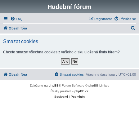
Hudební fórum
FAQ
Registrovat
Přihlásit se
H
Obsah fóra
l
Smazat cookies
e
d
Chcete smazat všechna cookies z vašeho disku uložená tímto fórem?
a
t
Obsah fóra
Smazat cookies
Všechny časy jsou v
UTC+01:00
Založeno na
phpBB
® Forum Software © phpBB Limited
Český překlad –
phpBB.cz
Soukromí
|
Podmínky