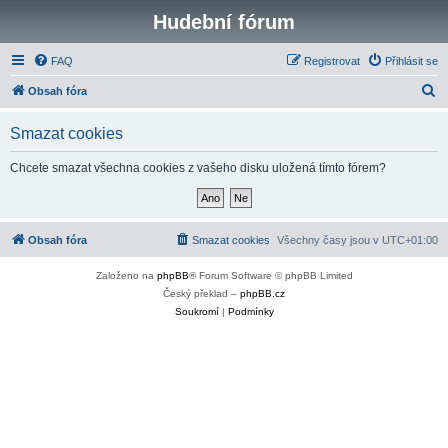
Hudební fórum
FAQ
Registrovat
Přihlásit se
H
Obsah fóra
l
Smazat cookies
e
d
Chcete smazat všechna cookies z vašeho disku uložená tímto fórem?
a
t
Obsah fóra
Smazat cookies
Všechny časy jsou v
UTC+01:00
Založeno na
phpBB
® Forum Software © phpBB Limited
Český překlad –
phpBB.cz
Soukromí
|
Podmínky