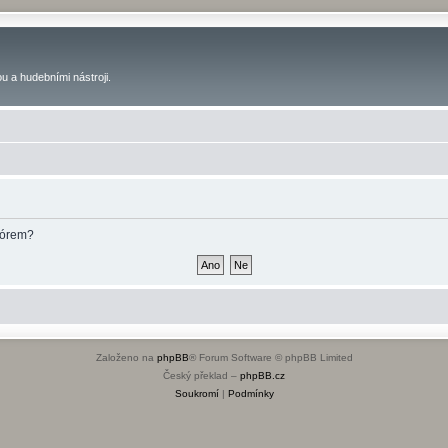
u a hudebními nástroji.
fórem?
Založeno na
phpBB
® Forum Software © phpBB Limited
Český překlad –
phpBB.cz
Soukromí
|
Podmínky