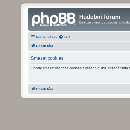
Hudební fórum
Diskuze o všem, co souvisí s hudbo
Rychlé odkazy
FAQ
Obsah fóra
Smazat cookies
Chcete smazat všechna cookies z vašeho disku uložená tímto 
Obsah fóra