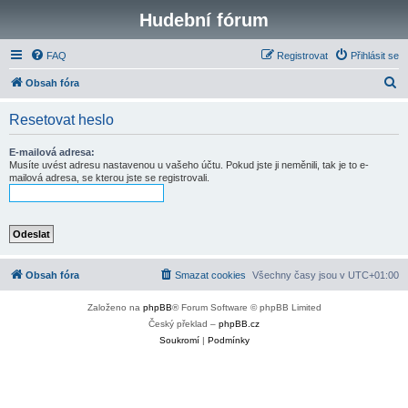
Hudební fórum
FAQ
Registrovat
Přihlásit se
H
Obsah fóra
l
Resetovat heslo
e
d
E-mailová adresa:
Musíte uvést adresu nastavenou u vašeho účtu. Pokud jste ji neměnili, tak je to e-
a
mailová adresa, se kterou jste se registrovali.
t
Obsah fóra
Smazat cookies
Všechny časy jsou v
UTC+01:00
Založeno na
phpBB
® Forum Software © phpBB Limited
Český překlad –
phpBB.cz
Soukromí
|
Podmínky