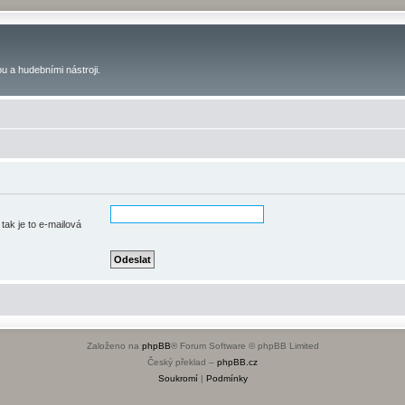
u a hudebními nástroji.
tak je to e-mailová
Založeno na
phpBB
® Forum Software © phpBB Limited
Český překlad –
phpBB.cz
Soukromí
|
Podmínky