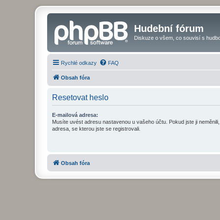
Hudební fórum
Diskuze o všem, co souvisí s hudbo
Rychlé odkazy
FAQ
Obsah fóra
Resetovat heslo
E-mailová adresa:
Musíte uvést adresu nastavenou u vašeho účtu. Pokud jste ji neměnili, 
adresa, se kterou jste se registrovali.
Obsah fóra