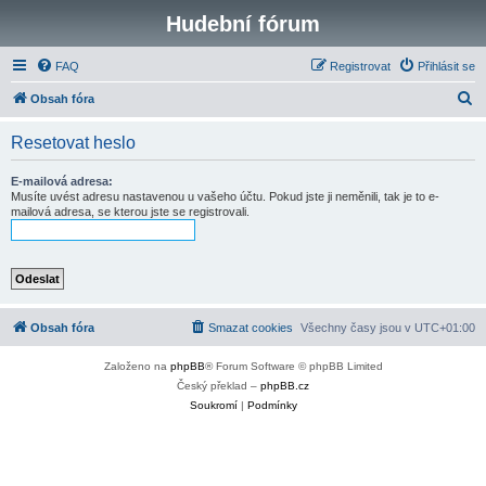
Hudební fórum
FAQ
Registrovat
Přihlásit se
H
Obsah fóra
l
Resetovat heslo
e
d
E-mailová adresa:
Musíte uvést adresu nastavenou u vašeho účtu. Pokud jste ji neměnili, tak je to e-
a
mailová adresa, se kterou jste se registrovali.
t
Obsah fóra
Smazat cookies
Všechny časy jsou v
UTC+01:00
Založeno na
phpBB
® Forum Software © phpBB Limited
Český překlad –
phpBB.cz
Soukromí
|
Podmínky