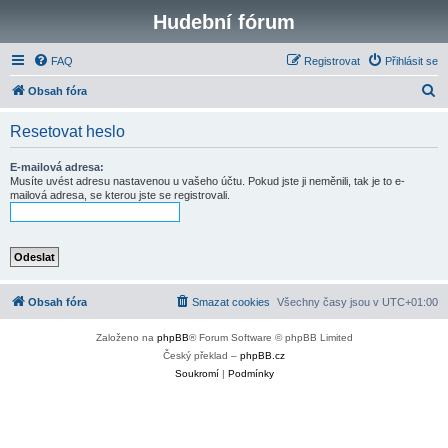
Hudební fórum
FAQ
Registrovat
Přihlásit se
H
Obsah fóra
l
Resetovat heslo
e
d
E-mailová adresa:
Musíte uvést adresu nastavenou u vašeho účtu. Pokud jste ji neměnili, tak je to e-
a
mailová adresa, se kterou jste se registrovali.
t
Obsah fóra
Smazat cookies
Všechny časy jsou v
UTC+01:00
Založeno na
phpBB
® Forum Software © phpBB Limited
Český překlad –
phpBB.cz
Soukromí
|
Podmínky