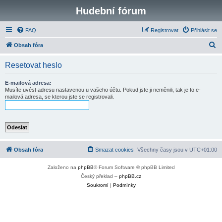
Hudební fórum
FAQ
Registrovat
Přihlásit se
H
Obsah fóra
l
Resetovat heslo
e
d
E-mailová adresa:
Musíte uvést adresu nastavenou u vašeho účtu. Pokud jste ji neměnili, tak je to e-
a
mailová adresa, se kterou jste se registrovali.
t
Obsah fóra
Smazat cookies
Všechny časy jsou v
UTC+01:00
Založeno na
phpBB
® Forum Software © phpBB Limited
Český překlad –
phpBB.cz
Soukromí
|
Podmínky