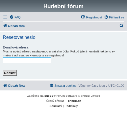
Hudební fórum
FAQ
Registrovat
Přihlásit se
H
Obsah fóra
l
Resetovat heslo
e
d
E-mailová adresa:
Musíte uvést adresu nastavenou u vašeho účtu. Pokud jste ji neměnili, tak je to e-
a
mailová adresa, se kterou jste se registrovali.
t
Obsah fóra
Smazat cookies
Všechny časy jsou v
UTC+01:00
Založeno na
phpBB
® Forum Software © phpBB Limited
Český překlad –
phpBB.cz
Soukromí
|
Podmínky