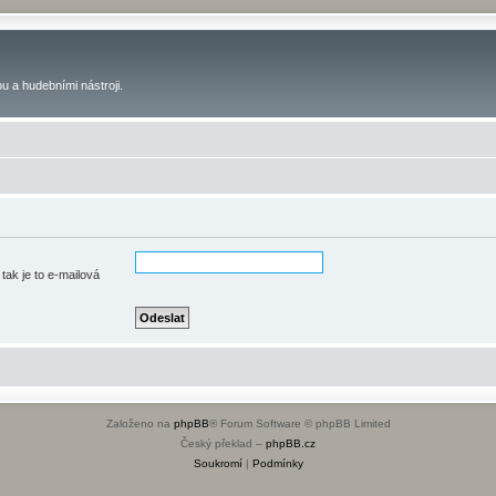
u a hudebními nástroji.
tak je to e-mailová
Založeno na
phpBB
® Forum Software © phpBB Limited
Český překlad –
phpBB.cz
Soukromí
|
Podmínky