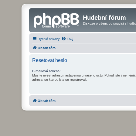
Hudební fórum
Diskuze o všem, co souvisí s hudbo
Rychlé odkazy
FAQ
Obsah fóra
Resetovat heslo
E-mailová adresa:
Musíte uvést adresu nastavenou u vašeho účtu. Pokud jste ji neměnili, 
adresa, se kterou jste se registrovali.
Obsah fóra