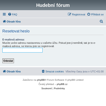
Hudební fórum
FAQ
Registrovat
Přihlásit se
H
Obsah fóra
l
Resetovat heslo
e
d
E-mailová adresa:
Musíte uvést adresu nastavenou u vašeho účtu. Pokud jste ji neměnili, tak je to e-
a
mailová adresa, se kterou jste se registrovali.
t
Obsah fóra
Smazat cookies
Všechny časy jsou v
UTC+01:00
Založeno na
phpBB
® Forum Software © phpBB Limited
Český překlad –
phpBB.cz
Soukromí
|
Podmínky