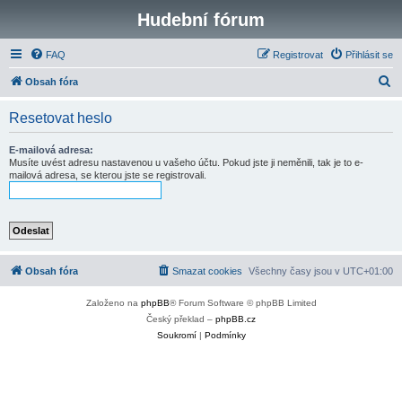
Hudební fórum
FAQ
Registrovat
Přihlásit se
H
Obsah fóra
l
Resetovat heslo
e
d
E-mailová adresa:
Musíte uvést adresu nastavenou u vašeho účtu. Pokud jste ji neměnili, tak je to e-
a
mailová adresa, se kterou jste se registrovali.
t
Obsah fóra
Smazat cookies
Všechny časy jsou v
UTC+01:00
Založeno na
phpBB
® Forum Software © phpBB Limited
Český překlad –
phpBB.cz
Soukromí
|
Podmínky