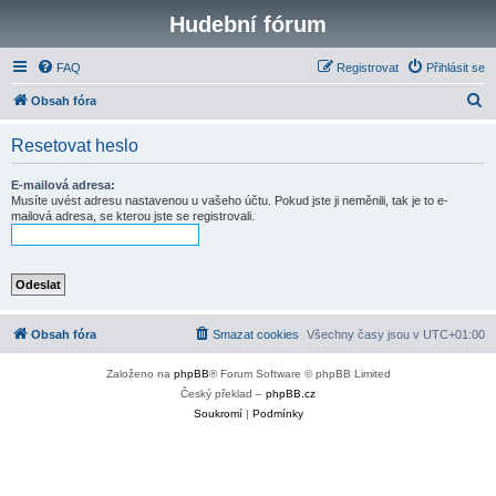
Hudební fórum
FAQ
Registrovat
Přihlásit se
H
Obsah fóra
l
Resetovat heslo
e
d
E-mailová adresa:
Musíte uvést adresu nastavenou u vašeho účtu. Pokud jste ji neměnili, tak je to e-
a
mailová adresa, se kterou jste se registrovali.
t
Obsah fóra
Smazat cookies
Všechny časy jsou v
UTC+01:00
Založeno na
phpBB
® Forum Software © phpBB Limited
Český překlad –
phpBB.cz
Soukromí
|
Podmínky