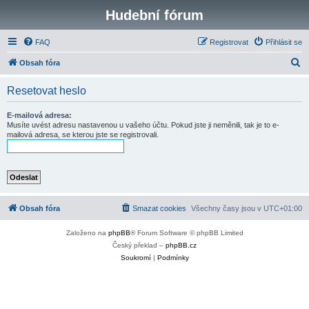
Hudební fórum
FAQ
Registrovat
Přihlásit se
H
Obsah fóra
l
Resetovat heslo
e
d
E-mailová adresa:
Musíte uvést adresu nastavenou u vašeho účtu. Pokud jste ji neměnili, tak je to e-
a
mailová adresa, se kterou jste se registrovali.
t
Obsah fóra
Smazat cookies
Všechny časy jsou v
UTC+01:00
Založeno na
phpBB
® Forum Software © phpBB Limited
Český překlad –
phpBB.cz
Soukromí
|
Podmínky