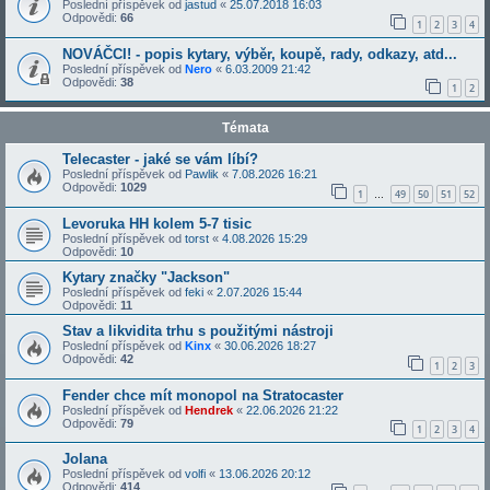
Poslední příspěvek od
jastud
«
25.07.2018 16:03
Odpovědi:
66
1
2
3
4
NOVÁČCI! - popis kytary, výběr, koupě, rady, odkazy, atd...
Poslední příspěvek od
Nero
«
6.03.2009 21:42
Odpovědi:
38
1
2
Témata
Telecaster - jaké se vám líbí?
Poslední příspěvek od
Pawlik
«
7.08.2026 16:21
Odpovědi:
1029
1
49
50
51
52
…
Levoruka HH kolem 5-7 tisic
Poslední příspěvek od
torst
«
4.08.2026 15:29
Odpovědi:
10
Kytary značky "Jackson"
Poslední příspěvek od
feki
«
2.07.2026 15:44
Odpovědi:
11
Stav a likvidita trhu s použitými nástroji
Poslední příspěvek od
Kinx
«
30.06.2026 18:27
Odpovědi:
42
1
2
3
Fender chce mít monopol na Stratocaster
Poslední příspěvek od
Hendrek
«
22.06.2026 21:22
Odpovědi:
79
1
2
3
4
Jolana
Poslední příspěvek od
volfi
«
13.06.2026 20:12
Odpovědi:
414