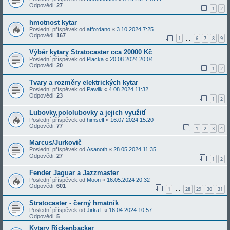
Odpovědi:
27
1
2
hmotnost kytar
Poslední příspěvek od
affordano
«
3.10.2024 7:25
Odpovědi:
167
1
6
7
8
9
…
Výběr kytary Stratocaster cca 20000 Kč
Poslední příspěvek od
Placka
«
20.08.2024 20:04
Odpovědi:
20
1
2
Tvary a rozměry elektrických kytar
Poslední příspěvek od
Pawlik
«
4.08.2024 11:32
Odpovědi:
23
1
2
Lubovky,pololubovky a jejich využití
Poslední příspěvek od
himself
«
16.07.2024 15:20
Odpovědi:
77
1
2
3
4
Marcus/Jurkovič
Poslední příspěvek od
Asanoth
«
28.05.2024 11:35
Odpovědi:
27
1
2
Fender Jaguar a Jazzmaster
Poslední příspěvek od
Moon
«
16.05.2024 20:32
Odpovědi:
601
1
28
29
30
31
…
Stratocaster - černý hmatník
Poslední příspěvek od
JirkaT
«
16.04.2024 10:57
Odpovědi:
5
Kytary Rickenbacker