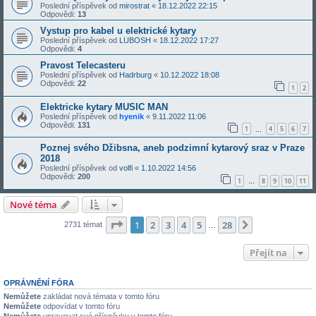
Poslední příspěvek od
mirostrat
«
18.12.2022 22:15
Odpovědi:
13
Vystup pro kabel u elektrické kytary
Poslední příspěvek od
LUBOSH
«
18.12.2022 17:27
Odpovědi:
4
Pravost Telecasteru
Poslední příspěvek od
Hadrburg
«
10.12.2022 18:08
Odpovědi:
22
1
2
Elektricke kytary MUSIC MAN
Poslední příspěvek od
hyenik
«
9.11.2022 11:06
Odpovědi:
131
1
4
5
6
7
…
Poznej svého Džibsna, aneb podzimní kytarový sraz v Praze
2018
Poslední příspěvek od
volfi
«
1.10.2022 14:56
Odpovědi:
200
1
8
9
10
11
…
Nové téma
Stránka
1
z
28
1
2
3
4
5
28
Další
2731 témat
…
Přejít na
OPRÁVNĚNÍ FÓRA
Nemůžete
zakládat nová témata v tomto fóru
Nemůžete
odpovídat v tomto fóru