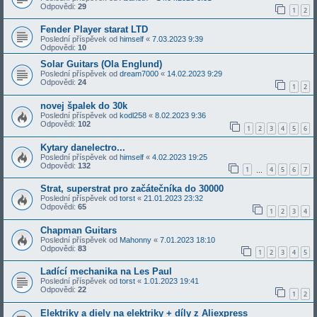
Odpovědi:
29
1
2
Fender Player starat LTD
Poslední příspěvek od
himself
«
7.03.2023 9:39
Odpovědi:
10
Solar Guitars (Ola Englund)
Poslední příspěvek od
dream7000
«
14.02.2023 9:29
Odpovědi:
24
1
2
novej špalek do 30k
Poslední příspěvek od
kodl258
«
8.02.2023 9:36
Odpovědi:
102
1
2
3
4
5
6
Kytary danelectro...
Poslední příspěvek od
himself
«
4.02.2023 19:25
Odpovědi:
132
1
4
5
6
7
…
Strat, superstrat pro začátečníka do 30000
Poslední příspěvek od
torst
«
21.01.2023 23:32
Odpovědi:
65
1
2
3
4
Chapman Guitars
Poslední příspěvek od
Mahonny
«
7.01.2023 18:10
Odpovědi:
83
1
2
3
4
5
Ladící mechanika na Les Paul
Poslední příspěvek od
torst
«
1.01.2023 19:41
Odpovědi:
22
1
2
Elektriky a diely na elektriky + díly z Aliexpress