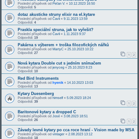
Poslední příspěvek od
Peťan V.
«
10.12.2023 16:50
Odpovědi:
5
dotaz akusticke struny elixir na el.kytare
Poslední příspěvek od
Čavli
«
9.11.2023 13:59
Odpovědi:
4
Praskla speciální struna, jak to vyřešit?
Poslední příspěvek od
Čavli
«
1.11.2023 9:37
Odpovědi:
19
Pakárna s výberem + troška filozofických nářků
Poslední příspěvek od
MartyC
«
25.10.2023 10:22
Odpovědi:
27
1
2
Nová kytara Double cut s jedním snímačem
Poslední příspěvek od
jenyceg
«
25.10.2023 8:23
Odpovědi:
10
Red Bird Instruments
Poslední příspěvek od
hyenik
«
14.10.2023 13:03
Odpovědi:
13
Kytary Duesenberg
Poslední příspěvek od
himself
«
5.09.2023 18:24
Odpovědi:
39
1
2
Baritonové kytary a dropped C
Poslední příspěvek od
José
«
3.08.2023 18:51
Odpovědi:
26
1
2
Závady levné kytary po cca roce hraní - Vision made by MSA
Poslední příspěvek od
vintager
«
2.08.2023 13:12
Odpovědi:
18