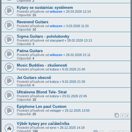
Odpovědi:
2
Kytary se sustainiac systémem
Poslední příspěvek od
wikxzen
«
20.03.2026 12:14
Odpovědi:
15
Reverend Guitars
Poslední příspěvek od
wikxzen
«
3.03.2026 11:20
Odpovědi:
10
Sigma Guitars - pololubovky
Poslední příspěvek od
starypard
«
28.02.2026 13:13
Odpovědi:
3
Patina Guitars
Poslední příspěvek od
wikxzen
«
26.02.2026 21:11
Odpovědi:
4
Music Buddies - zkušenosti
Poslední příspěvek od
kobza
«
9.02.2026 21:40
Jet Guitars obecně
Poslední příspěvek od
kobza
«
9.02.2026 21:30
Odpovědi:
6
Ultralevne Blond Tele- Strat
Poslední příspěvek od
kobza
«
23.01.2026 22:45
Odpovědi:
18
Epiphone Les paul Custom
Poslední příspěvek od
vintager
«
29.12.2025 13:55
Odpovědi:
25
1
2
Výběr kytary pro začátečníka
Poslední příspěvek od
torst
«
28.12.2025 14:18
Odpovědi:
184