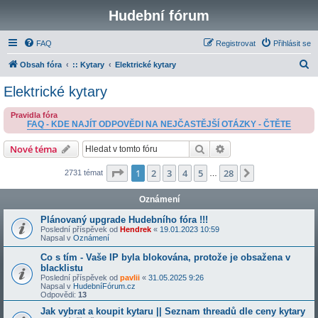
Hudební fórum
FAQ
Registrovat
Přihlásit se
H
Obsah fóra
:: Kytary
Elektrické kytary
l
Elektrické kytary
e
Pravidla fóra
d
FAQ - KDE NAJÍT ODPOVĚDI NA NEJČASTĚJŠÍ OTÁZKY - ČTĚTE
a
Hledat
Pokročilé hledání
Nové téma
t
Stránka
1
z
28
1
2
3
4
5
28
Další
2731 témat
…
Oznámení
Plánovaný upgrade Hudebního fóra !!!
Poslední příspěvek od
Hendrek
«
19.01.2023 10:59
Napsal v
Oznámení
Co s tím - Vaše IP byla blokována, protože je obsažena v
blacklistu
Poslední příspěvek od
pavlii
«
31.05.2025 9:26
Napsal v
HudebníFórum.cz
Odpovědi:
13
Jak vybrat a koupit kytaru || Seznam threadů dle ceny kytary