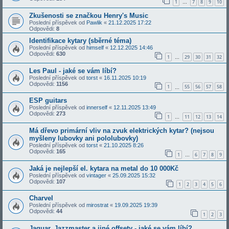
1
7
8
9
10
…
Zkušenosti se značkou Henry's Music
Poslední příspěvek od
Pawlik
«
21.12.2025 17:22
Odpovědi:
8
Identifikace kytary (sběrné téma)
Poslední příspěvek od
himself
«
12.12.2025 14:46
Odpovědi:
630
1
29
30
31
32
…
Les Paul - jaké se vám líbí?
Poslední příspěvek od
torst
«
16.11.2025 10:19
Odpovědi:
1156
1
55
56
57
58
…
ESP guitars
Poslední příspěvek od
innerself
«
12.11.2025 13:49
Odpovědi:
273
1
11
12
13
14
…
Má dřevo primární vliv na zvuk elektrických kytar? (nejsou
myšleny lubovky ani pololubovky)
Poslední příspěvek od
torst
«
21.10.2025 8:26
Odpovědi:
165
1
6
7
8
9
…
Jaká je nejlepší el. kytara na metal do 10 000Kč
Poslední příspěvek od
vintager
«
25.09.2025 15:32
Odpovědi:
107
1
2
3
4
5
6
Charvel
Poslední příspěvek od
mirostrat
«
19.09.2025 19:39
Odpovědi:
44
1
2
3
Jaguar, Jazzmaster a jiné offsety - jaké se vám líbí?