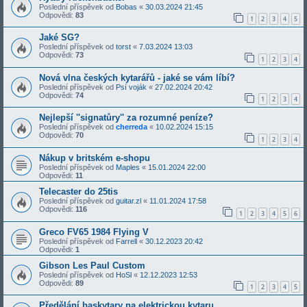
Poslední příspěvek od
Bobas
«
30.03.2024 21:45
Odpovědi:
83
1
2
3
4
5
Jaké SG?
Poslední příspěvek od
torst
«
7.03.2024 13:03
Odpovědi:
73
1
2
3
4
Nová vlna českých kytarářů - jaké se vám líbí?
Poslední příspěvek od
Psí voják
«
27.02.2024 20:42
Odpovědi:
74
1
2
3
4
Nejlepší ''signatůry'' za rozumné peníze?
Poslední příspěvek od
cherreda
«
10.02.2024 15:15
Odpovědi:
70
1
2
3
4
Nákup v britském e-shopu
Poslední příspěvek od
Maples
«
15.01.2024 22:00
Odpovědi:
11
Telecaster do 25tis
Poslední příspěvek od
guitar.zl
«
11.01.2024 17:58
Odpovědi:
116
1
2
3
4
5
6
Greco FV65 1984 Flying V
Poslední příspěvek od
Farrell
«
30.12.2023 20:42
Odpovědi:
1
Gibson Les Paul Custom
Poslední příspěvek od
HoSl
«
12.12.2023 12:53
Odpovědi:
89
1
2
3
4
5
Předělání baskytary na elektrickou kytaru