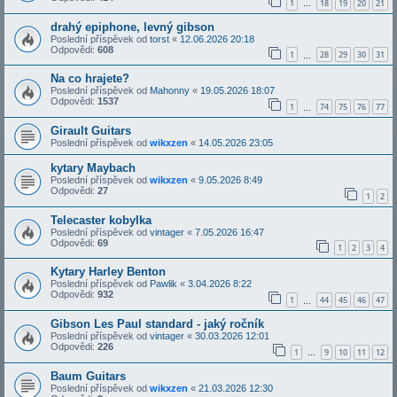
1
18
19
20
21
…
drahý epiphone, levný gibson
Poslední příspěvek od
torst
«
12.06.2026 20:18
Odpovědi:
608
1
28
29
30
31
…
Na co hrajete?
Poslední příspěvek od
Mahonny
«
19.05.2026 18:07
Odpovědi:
1537
1
74
75
76
77
…
Girault Guitars
Poslední příspěvek od
wikxzen
«
14.05.2026 23:05
kytary Maybach
Poslední příspěvek od
wikxzen
«
9.05.2026 8:49
Odpovědi:
27
1
2
Telecaster kobylka
Poslední příspěvek od
vintager
«
7.05.2026 16:47
Odpovědi:
69
1
2
3
4
Kytary Harley Benton
Poslední příspěvek od
Pawlik
«
3.04.2026 8:22
Odpovědi:
932
1
44
45
46
47
…
Gibson Les Paul standard - jaký ročník
Poslední příspěvek od
vintager
«
30.03.2026 12:01
Odpovědi:
226
1
9
10
11
12
…
Baum Guitars
Poslední příspěvek od
wikxzen
«
21.03.2026 12:30