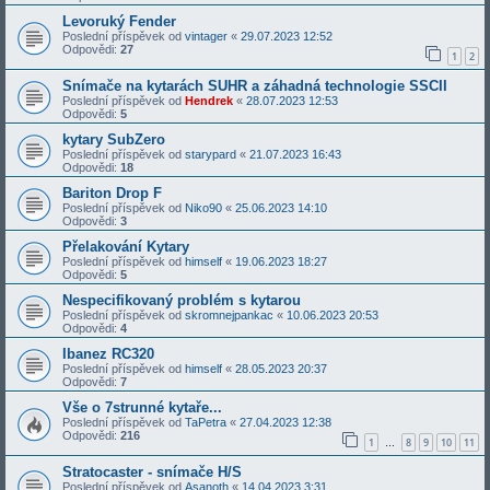
Levoruký Fender
Poslední příspěvek od
vintager
«
29.07.2023 12:52
Odpovědi:
27
1
2
Snímače na kytarách SUHR a záhadná technologie SSCII
Poslední příspěvek od
Hendrek
«
28.07.2023 12:53
Odpovědi:
5
kytary SubZero
Poslední příspěvek od
starypard
«
21.07.2023 16:43
Odpovědi:
18
Bariton Drop F
Poslední příspěvek od
Niko90
«
25.06.2023 14:10
Odpovědi:
3
Přelakování Kytary
Poslední příspěvek od
himself
«
19.06.2023 18:27
Odpovědi:
5
Nespecifikovaný problém s kytarou
Poslední příspěvek od
skromnejpankac
«
10.06.2023 20:53
Odpovědi:
4
Ibanez RC320
Poslední příspěvek od
himself
«
28.05.2023 20:37
Odpovědi:
7
Vše o 7strunné kytaře...
Poslední příspěvek od
TaPetra
«
27.04.2023 12:38
Odpovědi:
216
1
8
9
10
11
…
Stratocaster - snímače H/S
Poslední příspěvek od
Asanoth
«
14.04.2023 3:31