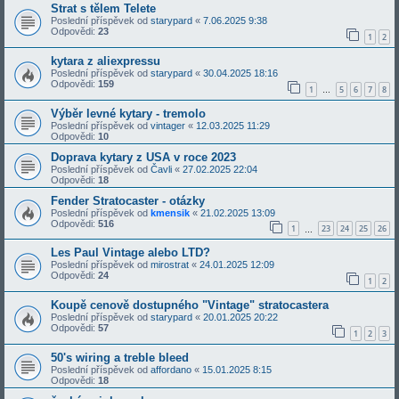
Strat s tělem Telete
Poslední příspěvek od
starypard
«
7.06.2025 9:38
Odpovědi:
23
1
2
kytara z aliexpressu
Poslední příspěvek od
starypard
«
30.04.2025 18:16
Odpovědi:
159
1
5
6
7
8
…
Výběr levné kytary - tremolo
Poslední příspěvek od
vintager
«
12.03.2025 11:29
Odpovědi:
10
Doprava kytary z USA v roce 2023
Poslední příspěvek od
Čavli
«
27.02.2025 22:04
Odpovědi:
18
Fender Stratocaster - otázky
Poslední příspěvek od
kmensik
«
21.02.2025 13:09
Odpovědi:
516
1
23
24
25
26
…
Les Paul Vintage alebo LTD?
Poslední příspěvek od
mirostrat
«
24.01.2025 12:09
Odpovědi:
24
1
2
Koupě cenově dostupného "Vintage" stratocastera
Poslední příspěvek od
starypard
«
20.01.2025 20:22
Odpovědi:
57
1
2
3
50's wiring a treble bleed
Poslední příspěvek od
affordano
«
15.01.2025 8:15
Odpovědi:
18