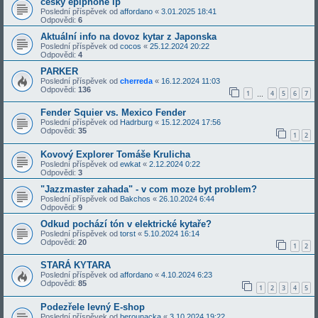
český epiphone lp
Poslední příspěvek od
affordano
«
3.01.2025 18:41
Odpovědi:
6
Aktuální info na dovoz kytar z Japonska
Poslední příspěvek od
cocos
«
25.12.2024 20:22
Odpovědi:
4
PARKER
Poslední příspěvek od
cherreda
«
16.12.2024 11:03
Odpovědi:
136
1
4
5
6
7
…
Fender Squier vs. Mexico Fender
Poslední příspěvek od
Hadrburg
«
15.12.2024 17:56
Odpovědi:
35
1
2
Kovový Explorer Tomáše Krulicha
Poslední příspěvek od
ewkat
«
2.12.2024 0:22
Odpovědi:
3
"Jazzmaster zahada" - v com moze byt problem?
Poslední příspěvek od
Bakchos
«
26.10.2024 6:44
Odpovědi:
9
Odkud pochází tón v elektrické kytaře?
Poslední příspěvek od
torst
«
5.10.2024 16:14
Odpovědi:
20
1
2
STARÁ KYTARA
Poslední příspěvek od
affordano
«
4.10.2024 6:23
Odpovědi:
85
1
2
3
4
5
Podezřele levný E-shop
Poslední příspěvek od
berounacka
«
3.10.2024 19:22