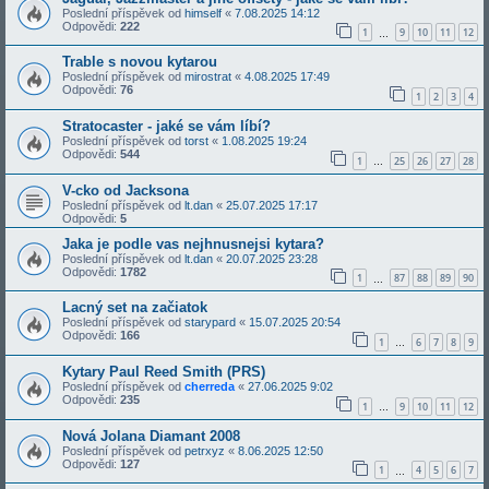
Poslední příspěvek od
himself
«
7.08.2025 14:12
Odpovědi:
222
1
9
10
11
12
…
Trable s novou kytarou
Poslední příspěvek od
mirostrat
«
4.08.2025 17:49
Odpovědi:
76
1
2
3
4
Stratocaster - jaké se vám líbí?
Poslední příspěvek od
torst
«
1.08.2025 19:24
Odpovědi:
544
1
25
26
27
28
…
V-cko od Jacksona
Poslední příspěvek od
lt.dan
«
25.07.2025 17:17
Odpovědi:
5
Jaka je podle vas nejhnusnejsi kytara?
Poslední příspěvek od
lt.dan
«
20.07.2025 23:28
Odpovědi:
1782
1
87
88
89
90
…
Lacný set na začiatok
Poslední příspěvek od
starypard
«
15.07.2025 20:54
Odpovědi:
166
1
6
7
8
9
…
Kytary Paul Reed Smith (PRS)
Poslední příspěvek od
cherreda
«
27.06.2025 9:02
Odpovědi:
235
1
9
10
11
12
…
Nová Jolana Diamant 2008
Poslední příspěvek od
petrxyz
«
8.06.2025 12:50
Odpovědi:
127
1
4
5
6
7
…