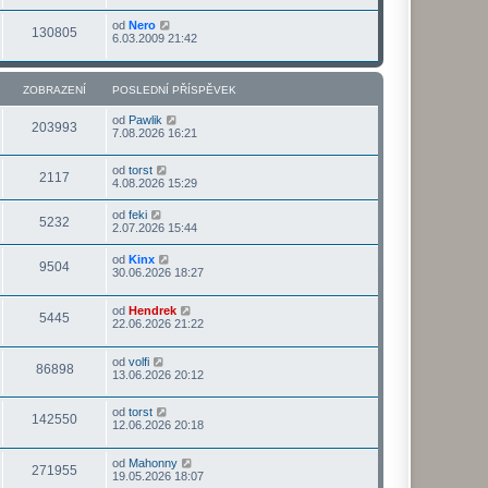
od
Nero
130805
6.03.2009 21:42
ZOBRAZENÍ
POSLEDNÍ PŘÍSPĚVEK
od
Pawlik
203993
7.08.2026 16:21
od
torst
2117
4.08.2026 15:29
od
feki
5232
2.07.2026 15:44
od
Kinx
9504
30.06.2026 18:27
od
Hendrek
5445
22.06.2026 21:22
od
volfi
86898
13.06.2026 20:12
od
torst
142550
12.06.2026 20:18
od
Mahonny
271955
19.05.2026 18:07