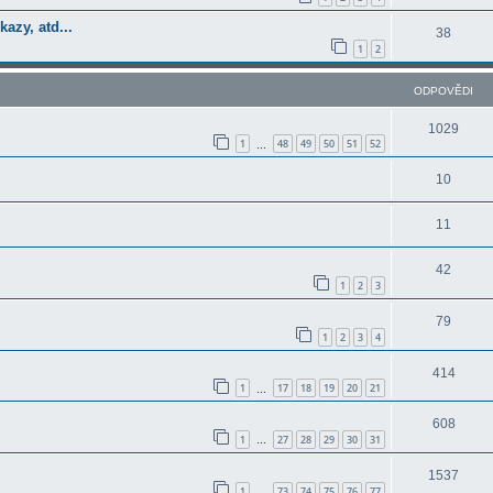
azy, atd...
38
1
2
ODPOVĚDI
1029
1
48
49
50
51
52
…
10
11
42
1
2
3
79
1
2
3
4
414
1
17
18
19
20
21
…
608
1
27
28
29
30
31
…
1537
1
73
74
75
76
77
…