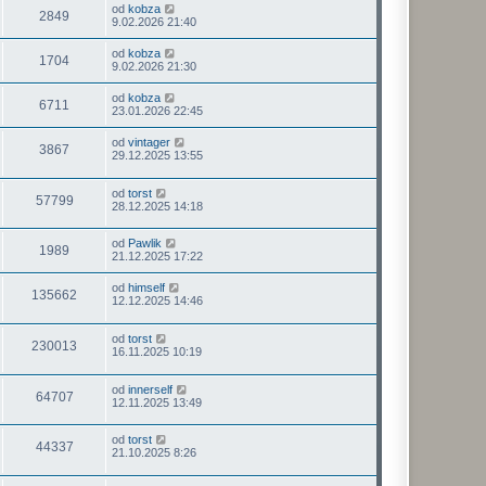
od
kobza
2849
9.02.2026 21:40
od
kobza
1704
9.02.2026 21:30
od
kobza
6711
23.01.2026 22:45
od
vintager
3867
29.12.2025 13:55
od
torst
57799
28.12.2025 14:18
od
Pawlik
1989
21.12.2025 17:22
od
himself
135662
12.12.2025 14:46
od
torst
230013
16.11.2025 10:19
od
innerself
64707
12.11.2025 13:49
od
torst
44337
21.10.2025 8:26