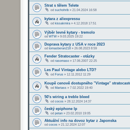
Strat s tělem Telete
od
suchohrib
»
21.04.2024 16:58
kytara z aliexpressu
od
kissakmira
»
4.12.2018 17:51
Výběr levné kytary - tremolo
od
WTW
»
9.03.2025 19:22
Doprava kytary z USA v roce 2023
od
tomasberan218
»
26.08.2023 8:59
Fender Stratocaster - otázky
od
rasomaso
»
17.06.2007 22:25
Les Paul Vintage alebo LTD?
od
Forus
»
12.11.2012 11:29
Koupě cenově dostupného "Vintage" stratocast
od
Martass
»
7.02.2022 19:40
50's wiring a treble bleed
od
cocos
»
28.12.2024 14:37
český epiphone lp
od
petan
»
23.02.2010 19:05
Aktuální info na dovoz kytar z Japonska
od
cocos
»
21.12.2024 12:07