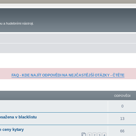
u a hudebními nástroji.
FAQ - KDE NAJÍT ODPOVĚDI NA NEJČASTĚJŠÍ OTÁZKY - ČTĚTE
ilé hledání
ODPOVĚDI
0
bsažena v blacklistu
13
e ceny kytary
66
1
2
3
4