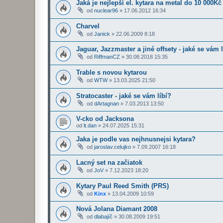
Jaká je nejlepší el. kytara na metal do 10 000Kč
od
nuclear96
»
17.06.2012 16:34
Charvel
od
Janick
»
22.06.2009 8:18
Jaguar, Jazzmaster a jiné offsety - jaké se vám l
od
RiffmanCZ
»
30.08.2018 15:35
Trable s novou kytarou
od
WTW
»
13.03.2025 21:50
Stratocaster - jaké se vám líbí?
od
dArtagnan
»
7.03.2013 13:50
V-cko od Jacksona
od
lt.dan
»
24.07.2025 15:31
Jaka je podle vas nejhnusnejsi kytara?
od
jaroslav.celujko
»
7.09.2007 16:18
Lacný set na začiatok
od
JoV
»
7.12.2023 18:20
Kytary Paul Reed Smith (PRS)
od
Kinx
»
13.04.2009 10:59
Nová Jolana Diamant 2008
od
dlabajíč
»
30.08.2009 19:51