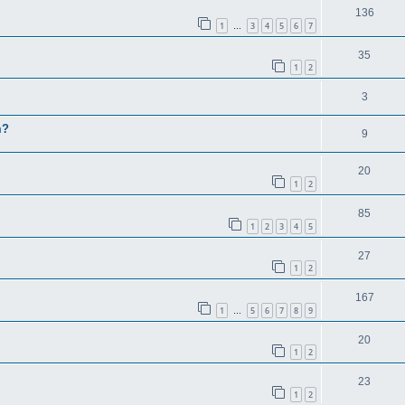
136
1
3
4
5
6
7
…
35
1
2
3
m?
9
20
1
2
85
1
2
3
4
5
27
1
2
167
1
5
6
7
8
9
…
20
1
2
23
1
2