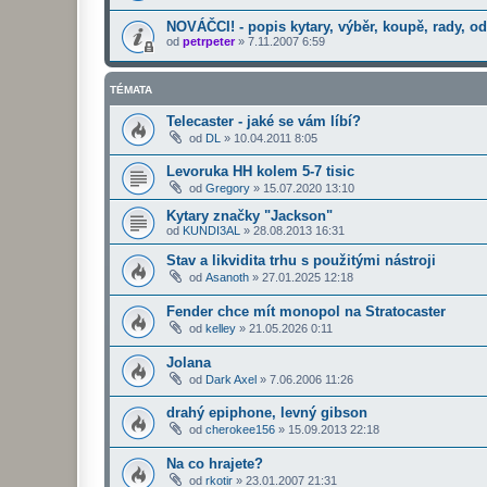
NOVÁČCI! - popis kytary, výběr, koupě, rady, odk
od
petrpeter
»
7.11.2007 6:59
TÉMATA
Telecaster - jaké se vám líbí?
od
DL
»
10.04.2011 8:05
Levoruka HH kolem 5-7 tisic
od
Gregory
»
15.07.2020 13:10
Kytary značky "Jackson"
od
KUNDI3AL
»
28.08.2013 16:31
Stav a likvidita trhu s použitými nástroji
od
Asanoth
»
27.01.2025 12:18
Fender chce mít monopol na Stratocaster
od
kelley
»
21.05.2026 0:11
Jolana
od
Dark Axel
»
7.06.2006 11:26
drahý epiphone, levný gibson
od
cherokee156
»
15.09.2013 22:18
Na co hrajete?
od
rkotir
»
23.01.2007 21:31