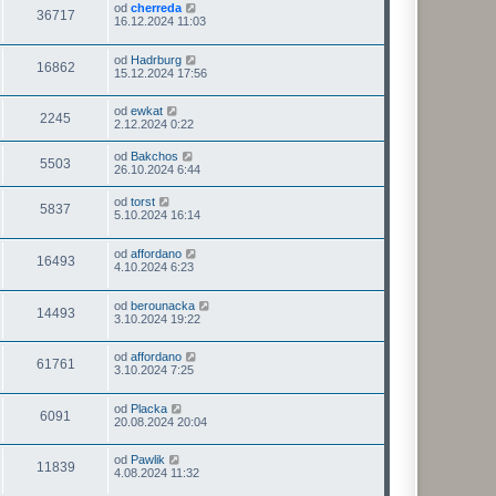
od
cherreda
36717
16.12.2024 11:03
od
Hadrburg
16862
15.12.2024 17:56
od
ewkat
2245
2.12.2024 0:22
od
Bakchos
5503
26.10.2024 6:44
od
torst
5837
5.10.2024 16:14
od
affordano
16493
4.10.2024 6:23
od
berounacka
14493
3.10.2024 19:22
od
affordano
61761
3.10.2024 7:25
od
Placka
6091
20.08.2024 20:04
od
Pawlik
11839
4.08.2024 11:32