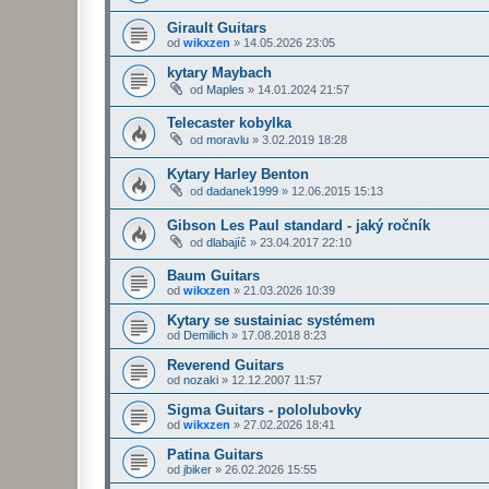
Girault Guitars
od
wikxzen
»
14.05.2026 23:05
kytary Maybach
od
Maples
»
14.01.2024 21:57
Telecaster kobylka
od
moravlu
»
3.02.2019 18:28
Kytary Harley Benton
od
dadanek1999
»
12.06.2015 15:13
Gibson Les Paul standard - jaký ročník
od
dlabajíč
»
23.04.2017 22:10
Baum Guitars
od
wikxzen
»
21.03.2026 10:39
Kytary se sustainiac systémem
od
Demilich
»
17.08.2018 8:23
Reverend Guitars
od
nozaki
»
12.12.2007 11:57
Sigma Guitars - pololubovky
od
wikxzen
»
27.02.2026 18:41
Patina Guitars
od
jbiker
»
26.02.2026 15:55