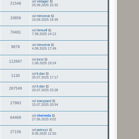
od
vintager
21548
25.09.2025 15:32
od
mirostrat
10856
19.09.2025 19:39
od
himself
70481
7.08.2025 14:12
od
mirostrat
9878
4.08.2025 17:49
od
torst
112667
1.08.2025 19:24
od
lt.dan
1130
25.07.2025 17:17
od
lt.dan
287549
20.07.2025 23:28
od
starypard
27983
15.07.2025 20:54
od
cherreda
64469
27.06.2025 9:02
od
petrxyz
27156
8.06.2025 12:50