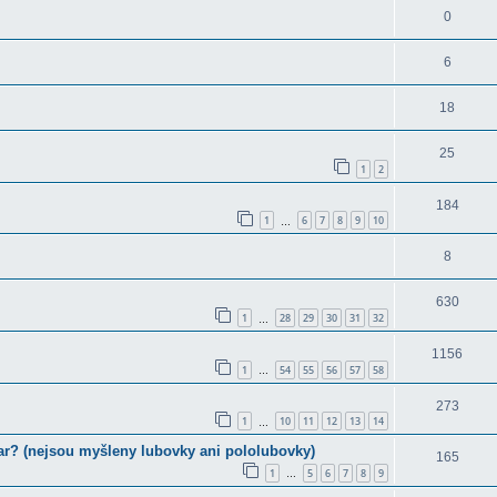
0
6
18
25
1
2
184
1
6
7
8
9
10
…
8
630
1
28
29
30
31
32
…
1156
1
54
55
56
57
58
…
273
1
10
11
12
13
14
…
tar? (nejsou myšleny lubovky ani pololubovky)
165
1
5
6
7
8
9
…