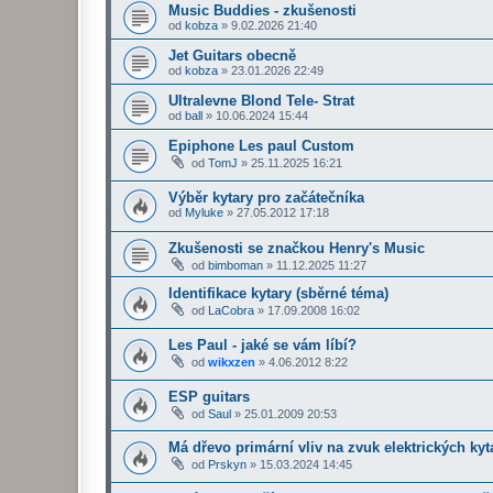
Music Buddies - zkušenosti
od
kobza
»
9.02.2026 21:40
Jet Guitars obecně
od
kobza
»
23.01.2026 22:49
Ultralevne Blond Tele- Strat
od
ball
»
10.06.2024 15:44
Epiphone Les paul Custom
od
TomJ
»
25.11.2025 16:21
Výběr kytary pro začátečníka
od
Myluke
»
27.05.2012 17:18
Zkušenosti se značkou Henry's Music
od
bimboman
»
11.12.2025 11:27
Identifikace kytary (sběrné téma)
od
LaCobra
»
17.09.2008 16:02
Les Paul - jaké se vám líbí?
od
wikxzen
»
4.06.2012 8:22
ESP guitars
od
Saul
»
25.01.2009 20:53
Má dřevo primární vliv na zvuk elektrických ky
od
Prskyn
»
15.03.2024 14:45