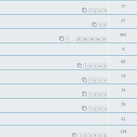
77
1
2
3
4
27
1
2
601
1
27
28
29
30
31
…
5
83
1
2
3
4
5
73
1
2
3
4
74
1
2
3
4
70
1
2
3
4
11
116
1
2
3
4
5
6