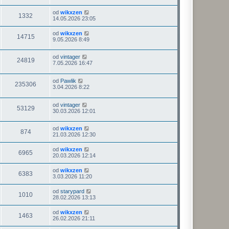
od
wikxzen
1332
14.05.2026 23:05
od
wikxzen
14715
9.05.2026 8:49
od
vintager
24819
7.05.2026 16:47
od
Pawlik
235306
3.04.2026 8:22
od
vintager
53129
30.03.2026 12:01
od
wikxzen
874
21.03.2026 12:30
od
wikxzen
6965
20.03.2026 12:14
od
wikxzen
6383
3.03.2026 11:20
od
starypard
1010
28.02.2026 13:13
od
wikxzen
1463
26.02.2026 21:11