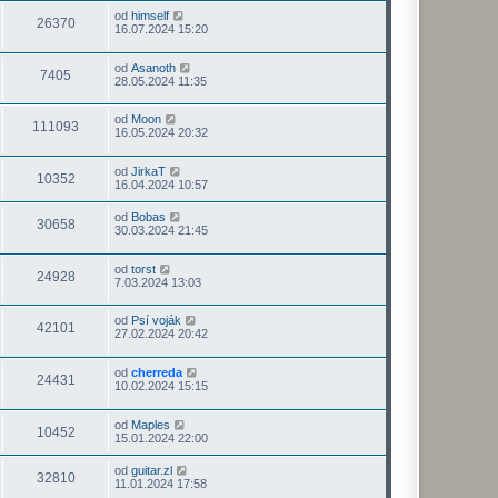
od
himself
26370
16.07.2024 15:20
od
Asanoth
7405
28.05.2024 11:35
od
Moon
111093
16.05.2024 20:32
od
JirkaT
10352
16.04.2024 10:57
od
Bobas
30658
30.03.2024 21:45
od
torst
24928
7.03.2024 13:03
od
Psí voják
42101
27.02.2024 20:42
od
cherreda
24431
10.02.2024 15:15
od
Maples
10452
15.01.2024 22:00
od
guitar.zl
32810
11.01.2024 17:58