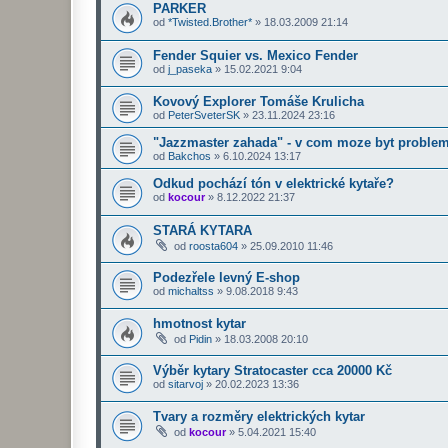
PARKER
od
*Twisted.Brother*
»
18.03.2009 21:14
Fender Squier vs. Mexico Fender
od
j_paseka
»
15.02.2021 9:04
Kovový Explorer Tomáše Krulicha
od
PeterSveterSK
»
23.11.2024 23:16
"Jazzmaster zahada" - v com moze byt proble
od
Bakchos
»
6.10.2024 13:17
Odkud pochází tón v elektrické kytaře?
od
kocour
»
8.12.2022 21:37
STARÁ KYTARA
od
roosta604
»
25.09.2010 11:46
Podezřele levný E-shop
od
michaltss
»
9.08.2018 9:43
hmotnost kytar
od
Pidin
»
18.03.2008 20:10
Výběr kytary Stratocaster cca 20000 Kč
od
sitarvoj
»
20.02.2023 13:36
Tvary a rozměry elektrických kytar
od
kocour
»
5.04.2021 15:40