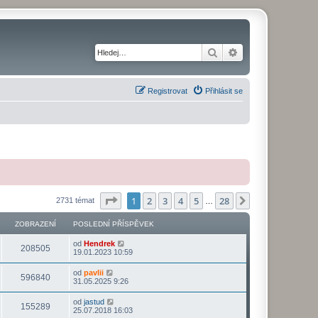
Hledat
Pokročilé hledání
Registrovat
Přihlásit se
Stránka
1
z
28
1
2
3
4
5
28
Další
2731 témat
…
ZOBRAZENÍ
POSLEDNÍ PŘÍSPĚVEK
od
Hendrek
208505
19.01.2023 10:59
od
pavlii
596840
31.05.2025 9:26
od
jastud
155289
25.07.2018 16:03