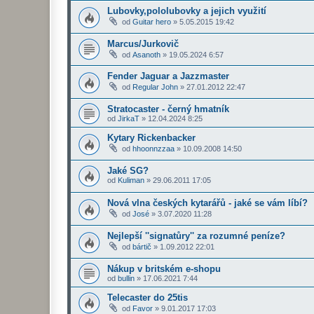
Lubovky,pololubovky a jejich využití
od
Guitar hero
»
5.05.2015 19:42
Marcus/Jurkovič
od
Asanoth
»
19.05.2024 6:57
Fender Jaguar a Jazzmaster
od
Regular John
»
27.01.2012 22:47
Stratocaster - černý hmatník
od
JirkaT
»
12.04.2024 8:25
Kytary Rickenbacker
od
hhoonnzzaa
»
10.09.2008 14:50
Jaké SG?
od
Kuliman
»
29.06.2011 17:05
Nová vlna českých kytarářů - jaké se vám líbí?
od
José
»
3.07.2020 11:28
Nejlepší ''signatůry'' za rozumné peníze?
od
bártič
»
1.09.2012 22:01
Nákup v britském e-shopu
od
bullin
»
17.06.2021 7:44
Telecaster do 25tis
od
Favor
»
9.01.2017 17:03