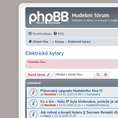
Hudební fórum
Diskuze o všem, co souvisí s hudbo
Rychlé odkazy
FAQ
Obsah fóra
:: Kytary
Elektrické kytary
Elektrické kytary
Pravidla fóra
Hledat
Pokroč
Nové téma
OZNÁMENÍ
Plánovaný upgrade Hudebního fóra !!!
od
Hendrek
»
19.01.2023 10:59
» v
Oznámení
Co s tím - Vaše IP byla blokována, protože je o
od
Hendrek
»
14.02.2020 11:11
» v
HudebníFórum.cz
Jak vybrat a koupit kytaru || Seznam threadů dl
od
Nero
»
23.12.2009 23:20