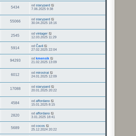
od
starypard
5434
7.06.2025 9:38
od
starypard
55066
30.04.2025 18:16
od
vintager
2545
12.03.2025 11:29
od
Čavli
5914
27.02.2025 22:04
od
kmensik
94293
21.02.2025 13:09
od
mirostrat
6012
24.01.2025 12:09
od
starypard
17088
20.01.2025 20:22
od
affordano
4584
15.01.2025 8:15
od
affordano
2820
3.01.2025 18:41
od
cocos
5689
25.12.2024 20:22