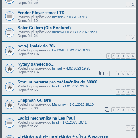
Odpovědi:
29
1
2
Fender Player starat LTD
Poslední příspěvek od
himself
«
7.03.2023 9:39
Odpovědi:
10
Solar Guitars (Ola Englund)
Poslední příspěvek od
dream7000
«
14.02.2023 9:29
Odpovědi:
24
1
2
novej špalek do 30k
Poslední příspěvek od
kodl258
«
8.02.2023 9:36
Odpovědi:
102
1
2
3
4
5
6
Kytary danelectro...
Poslední příspěvek od
himself
«
4.02.2023 19:25
Odpovědi:
132
1
4
5
6
7
…
Strat, superstrat pro začátečníka do 30000
Poslední příspěvek od
torst
«
21.01.2023 23:32
Odpovědi:
65
1
2
3
4
Chapman Guitars
Poslední příspěvek od
Mahonny
«
7.01.2023 18:10
Odpovědi:
83
1
2
3
4
5
Ladící mechanika na Les Paul
Poslední příspěvek od
torst
«
1.01.2023 19:41
Odpovědi:
22
1
2
Elektriky a diely na elektriky + díly z Aliexpress