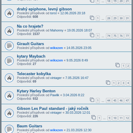
1
18
19
20
21
…
drahý epiphone, levný gibson
Poslední příspěvek od
torst
«
12.06.2026 20:18
Odpovědi:
608
1
28
29
30
31
…
Na co hrajete?
Poslední příspěvek od
Mahonny
«
19.05.2026 18:07
Odpovědi:
1537
1
74
75
76
77
…
Girault Guitars
Poslední příspěvek od
wikxzen
«
14.05.2026 23:05
kytary Maybach
Poslední příspěvek od
wikxzen
«
9.05.2026 8:49
Odpovědi:
27
1
2
Telecaster kobylka
Poslední příspěvek od
vintager
«
7.05.2026 16:47
Odpovědi:
69
1
2
3
4
Kytary Harley Benton
Poslední příspěvek od
Pawlik
«
3.04.2026 8:22
Odpovědi:
932
1
44
45
46
47
…
Gibson Les Paul standard - jaký ročník
Poslední příspěvek od
vintager
«
30.03.2026 12:01
Odpovědi:
226
1
9
10
11
12
…
Baum Guitars
Poslední příspěvek od
wikxzen
«
21.03.2026 12:30