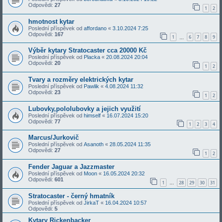
Odpovědi:
27
1
2
hmotnost kytar
Poslední příspěvek od
affordano
«
3.10.2024 7:25
Odpovědi:
167
1
6
7
8
9
…
Výběr kytary Stratocaster cca 20000 Kč
Poslední příspěvek od
Placka
«
20.08.2024 20:04
Odpovědi:
20
1
2
Tvary a rozměry elektrických kytar
Poslední příspěvek od
Pawlik
«
4.08.2024 11:32
Odpovědi:
23
1
2
Lubovky,pololubovky a jejich využití
Poslední příspěvek od
himself
«
16.07.2024 15:20
Odpovědi:
77
1
2
3
4
Marcus/Jurkovič
Poslední příspěvek od
Asanoth
«
28.05.2024 11:35
Odpovědi:
27
1
2
Fender Jaguar a Jazzmaster
Poslední příspěvek od
Moon
«
16.05.2024 20:32
Odpovědi:
601
1
28
29
30
31
…
Stratocaster - černý hmatník
Poslední příspěvek od
JirkaT
«
16.04.2024 10:57
Odpovědi:
5
Kytary Rickenbacker