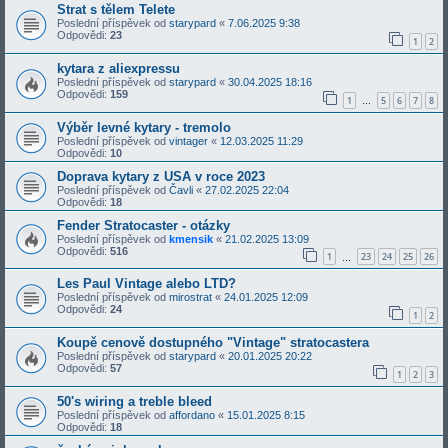
Strat s tělem Telete
Poslední příspěvek od
starypard
«
7.06.2025 9:38
Odpovědi:
23
1
2
kytara z aliexpressu
Poslední příspěvek od
starypard
«
30.04.2025 18:16
Odpovědi:
159
1
5
6
7
8
…
Výběr levné kytary - tremolo
Poslední příspěvek od
vintager
«
12.03.2025 11:29
Odpovědi:
10
Doprava kytary z USA v roce 2023
Poslední příspěvek od
Čavli
«
27.02.2025 22:04
Odpovědi:
18
Fender Stratocaster - otázky
Poslední příspěvek od
kmensik
«
21.02.2025 13:09
Odpovědi:
516
1
23
24
25
26
…
Les Paul Vintage alebo LTD?
Poslední příspěvek od
mirostrat
«
24.01.2025 12:09
Odpovědi:
24
1
2
Koupě cenově dostupného "Vintage" stratocastera
Poslední příspěvek od
starypard
«
20.01.2025 20:22
Odpovědi:
57
1
2
3
50's wiring a treble bleed
Poslední příspěvek od
affordano
«
15.01.2025 8:15
Odpovědi:
18