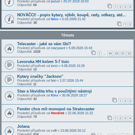
Poslední příspěvek od
jastud
«
25.07.2018 16:03
Odpovědi:
66
1
2
3
4
NOVÁČCI! - popis kytary, výběr, koupě, rady, odkazy, atd...
Poslední příspěvek od
Nero
«
6.03.2009 21:42
Odpovědi:
38
1
2
Témata
Telecaster - jaké se vám líbí?
Poslední příspěvek od
starypard
«
5.08.2026 15:43
Odpovědi:
1028
1
49
50
51
52
…
Levoruka HH kolem 5-7 tisic
Poslední příspěvek od
torst
«
4.08.2026 15:29
Odpovědi:
10
Kytary značky "Jackson"
Poslední příspěvek od
feki
«
2.07.2026 15:44
Odpovědi:
11
Stav a likvidita trhu s použitými nástroji
Poslední příspěvek od
Kinx
«
30.06.2026 18:27
Odpovědi:
42
1
2
3
Fender chce mít monopol na Stratocaster
Poslední příspěvek od
Hendrek
«
22.06.2026 21:22
Odpovědi:
79
1
2
3
4
Jolana
Poslední příspěvek od
volfi
«
13.06.2026 20:12
Odpovědi:
414