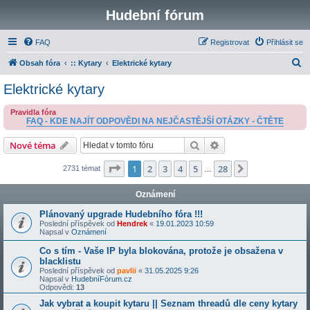
Hudební fórum
FAQ
Registrovat
Přihlásit se
H
Obsah fóra
:: Kytary
Elektrické kytary
l
Elektrické kytary
e
Pravidla fóra
d
FAQ - KDE NAJÍT ODPOVĚDI NA NEJČASTĚJŠÍ OTÁZKY - ČTĚTE
a
Hledat
Pokročilé hledání
Nové téma
t
Stránka
1
z
28
1
2
3
4
5
28
Další
2731 témat
…
Oznámení
Plánovaný upgrade Hudebního fóra !!!
Poslední příspěvek od
Hendrek
«
19.01.2023 10:59
Napsal v
Oznámení
Co s tím - Vaše IP byla blokována, protože je obsažena v
blacklistu
Poslední příspěvek od
pavlii
«
31.05.2025 9:26
Napsal v
HudebníFórum.cz
Odpovědi:
13
Jak vybrat a koupit kytaru || Seznam threadů dle ceny kytary