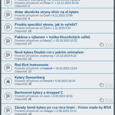
Poslední příspěvek od
Peťan V.
«
10.12.2023 16:50
Odpovědi:
5
dotaz akusticke struny elixir na el.kytare
Poslední příspěvek od
Čavli
«
9.11.2023 13:59
Odpovědi:
4
Praskla speciální struna, jak to vyřešit?
Poslední příspěvek od
Čavli
«
1.11.2023 9:37
Odpovědi:
19
Pakárna s výberem + troška filozofických nářků
Poslední příspěvek od
MartyC
«
25.10.2023 10:22
Odpovědi:
27
1
2
Nová kytara Double cut s jedním snímačem
Poslední příspěvek od
jenyceg
«
25.10.2023 8:23
Odpovědi:
10
Red Bird Instruments
Poslední příspěvek od
hyenik
«
14.10.2023 13:03
Odpovědi:
13
Kytary Duesenberg
Poslední příspěvek od
himself
«
5.09.2023 18:24
Odpovědi:
39
1
2
Baritonové kytary a dropped C
Poslední příspěvek od
José
«
3.08.2023 18:51
Odpovědi:
26
1
2
Závady levné kytary po cca roce hraní - Vision made by MSA
Poslední příspěvek od
vintager
«
2.08.2023 13:12
Odpovědi:
18