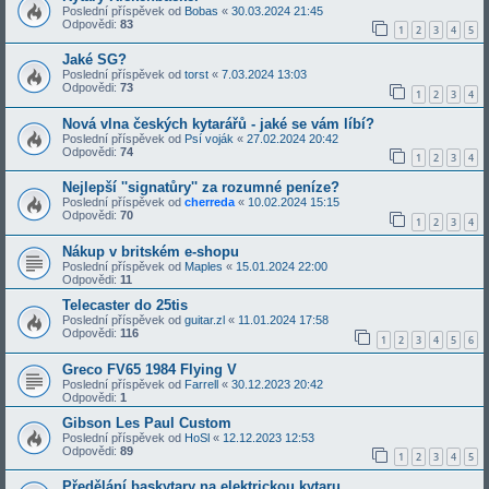
Poslední příspěvek od
Bobas
«
30.03.2024 21:45
Odpovědi:
83
1
2
3
4
5
Jaké SG?
Poslední příspěvek od
torst
«
7.03.2024 13:03
Odpovědi:
73
1
2
3
4
Nová vlna českých kytarářů - jaké se vám líbí?
Poslední příspěvek od
Psí voják
«
27.02.2024 20:42
Odpovědi:
74
1
2
3
4
Nejlepší ''signatůry'' za rozumné peníze?
Poslední příspěvek od
cherreda
«
10.02.2024 15:15
Odpovědi:
70
1
2
3
4
Nákup v britském e-shopu
Poslední příspěvek od
Maples
«
15.01.2024 22:00
Odpovědi:
11
Telecaster do 25tis
Poslední příspěvek od
guitar.zl
«
11.01.2024 17:58
Odpovědi:
116
1
2
3
4
5
6
Greco FV65 1984 Flying V
Poslední příspěvek od
Farrell
«
30.12.2023 20:42
Odpovědi:
1
Gibson Les Paul Custom
Poslední příspěvek od
HoSl
«
12.12.2023 12:53
Odpovědi:
89
1
2
3
4
5
Předělání baskytary na elektrickou kytaru