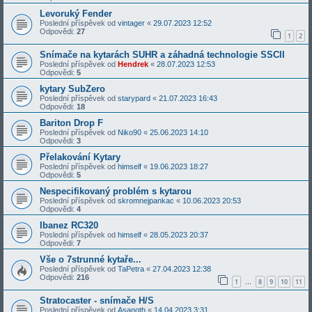
Levoruký Fender
Poslední příspěvek od
vintager
«
29.07.2023 12:52
Odpovědi:
27
1
2
Snímače na kytarách SUHR a záhadná technologie SSCII
Poslední příspěvek od
Hendrek
«
28.07.2023 12:53
Odpovědi:
5
kytary SubZero
Poslední příspěvek od
starypard
«
21.07.2023 16:43
Odpovědi:
18
Bariton Drop F
Poslední příspěvek od
Niko90
«
25.06.2023 14:10
Odpovědi:
3
Přelakování Kytary
Poslední příspěvek od
himself
«
19.06.2023 18:27
Odpovědi:
5
Nespecifikovaný problém s kytarou
Poslední příspěvek od
skromnejpankac
«
10.06.2023 20:53
Odpovědi:
4
Ibanez RC320
Poslední příspěvek od
himself
«
28.05.2023 20:37
Odpovědi:
7
Vše o 7strunné kytaře...
Poslední příspěvek od
TaPetra
«
27.04.2023 12:38
Odpovědi:
216
1
8
9
10
11
…
Stratocaster - snímače H/S
Poslední příspěvek od
Asanoth
«
14.04.2023 3:31