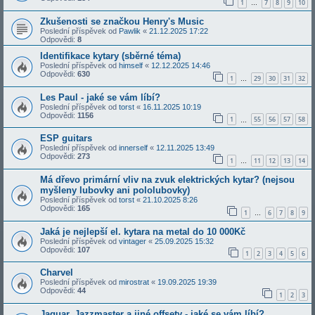
1
7
8
9
10
…
Zkušenosti se značkou Henry's Music
Poslední příspěvek od
Pawlik
«
21.12.2025 17:22
Odpovědi:
8
Identifikace kytary (sběrné téma)
Poslední příspěvek od
himself
«
12.12.2025 14:46
Odpovědi:
630
1
29
30
31
32
…
Les Paul - jaké se vám líbí?
Poslední příspěvek od
torst
«
16.11.2025 10:19
Odpovědi:
1156
1
55
56
57
58
…
ESP guitars
Poslední příspěvek od
innerself
«
12.11.2025 13:49
Odpovědi:
273
1
11
12
13
14
…
Má dřevo primární vliv na zvuk elektrických kytar? (nejsou
myšleny lubovky ani pololubovky)
Poslední příspěvek od
torst
«
21.10.2025 8:26
Odpovědi:
165
1
6
7
8
9
…
Jaká je nejlepší el. kytara na metal do 10 000Kč
Poslední příspěvek od
vintager
«
25.09.2025 15:32
Odpovědi:
107
1
2
3
4
5
6
Charvel
Poslední příspěvek od
mirostrat
«
19.09.2025 19:39
Odpovědi:
44
1
2
3
Jaguar, Jazzmaster a jiné offsety - jaké se vám líbí?