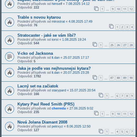
Poslední příspěvek od
himself
«
7.08.2025 14:12
Odpovědi:
222
1
9
10
11
12
…
Trable s novou kytarou
Poslední příspěvek od
mirostrat
«
4.08.2025 17:49
Odpovědi:
76
1
2
3
4
Stratocaster - jaké se vám líbí?
Poslední příspěvek od
torst
«
1.08.2025 19:24
Odpovědi:
544
1
25
26
27
28
…
V-cko od Jacksona
Poslední příspěvek od
lt.dan
«
25.07.2025 17:17
Odpovědi:
5
Jaka je podle vas nejhnusnejsi kytara?
Poslední příspěvek od
lt.dan
«
20.07.2025 23:28
Odpovědi:
1782
1
87
88
89
90
…
Lacný set na začiatok
Poslední příspěvek od
starypard
«
15.07.2025 20:54
Odpovědi:
166
1
6
7
8
9
…
Kytary Paul Reed Smith (PRS)
Poslední příspěvek od
cherreda
«
27.06.2025 9:02
Odpovědi:
235
1
9
10
11
12
…
Nová Jolana Diamant 2008
Poslední příspěvek od
petrxyz
«
8.06.2025 12:50
Odpovědi:
127
1
4
5
6
7
…