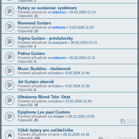
Odpovědi:
2
Kytary se sustainiac systémem
Poslední příspěvek od
wikxzen
«
20.03.2026 12:14
Odpovědi:
15
Reverend Guitars
Poslední příspěvek od
wikxzen
«
3.03.2026 11:20
Odpovědi:
10
Sigma Guitars - pololubovky
Poslední příspěvek od
starypard
«
28.02.2026 13:13
Odpovědi:
3
Patina Guitars
Poslední příspěvek od
wikxzen
«
26.02.2026 21:11
Odpovědi:
4
Music Buddies - zkušenosti
Poslední příspěvek od
kobza
«
9.02.2026 21:40
Jet Guitars obecně
Poslední příspěvek od
kobza
«
9.02.2026 21:30
Odpovědi:
6
Ultralevne Blond Tele- Strat
Poslední příspěvek od
kobza
«
23.01.2026 22:45
Odpovědi:
18
Epiphone Les paul Custom
Poslední příspěvek od
vintager
«
29.12.2025 13:55
Odpovědi:
25
1
2
Výběr kytary pro začátečníka
Poslední příspěvek od
torst
«
28.12.2025 14:18
Odpovědi:
184