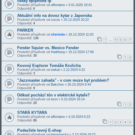
český epiphone lp
Poslední příspěvek od
affordano
«
3.01.2025 18:41
Odpovědi:
6
Aktuální info na dovoz kytar z Japonska
Poslední příspěvek od
cocos
«
25.12.2024 20:22
Odpovědi:
4
PARKER
Poslední příspěvek od
cherreda
«
16.12.2024 11:03
Odpovědi:
136
1
4
5
6
7
…
Fender Squier vs. Mexico Fender
Poslední příspěvek od
Hadrburg
«
15.12.2024 17:56
Odpovědi:
35
1
2
Kovový Explorer Tomáše Krulicha
Poslední příspěvek od
ewkat
«
2.12.2024 0:22
Odpovědi:
3
"Jazzmaster zahada" - v com moze byt problem?
Poslední příspěvek od
Bakchos
«
26.10.2024 6:44
Odpovědi:
9
Odkud pochází tón v elektrické kytaře?
Poslední příspěvek od
torst
«
5.10.2024 16:14
Odpovědi:
20
1
2
STARÁ KYTARA
Poslední příspěvek od
affordano
«
4.10.2024 6:23
Odpovědi:
85
1
2
3
4
5
Podezřele levný E-shop
Poslední příspěvek od
berounacka
«
3.10.2024 19:22