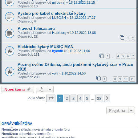
Poslední příspěvek od
mirostrat
«
18.12.2022 22:15
Odpovědi:
13
Vystup pro kabel u elektrické kytary
Poslední příspěvek od
LUBOSH
«
18.12.2022 17:27
Odpovědi:
4
Pravost Telecasteru
Poslední příspěvek od
Hadrburg
«
10.12.2022 18:08
Odpovědi:
22
1
2
Elektricke kytary MUSIC MAN
Poslední příspěvek od
hyenik
«
9.11.2022 11:06
Odpovědi:
131
1
4
5
6
7
…
Poznej svého Džibsna, aneb podzimní kytarový sraz v Praze
2018
Poslední příspěvek od
volfi
«
1.10.2022 14:56
Odpovědi:
200
1
8
9
10
11
…
Nové téma
Stránka
1
z
28
1
2
3
4
5
28
Další
2731 témat
…
Přejít na
OPRÁVNĚNÍ FÓRA
Nemůžete
zakládat nová témata v tomto fóru
Nemůžete
odpovídat v tomto fóru