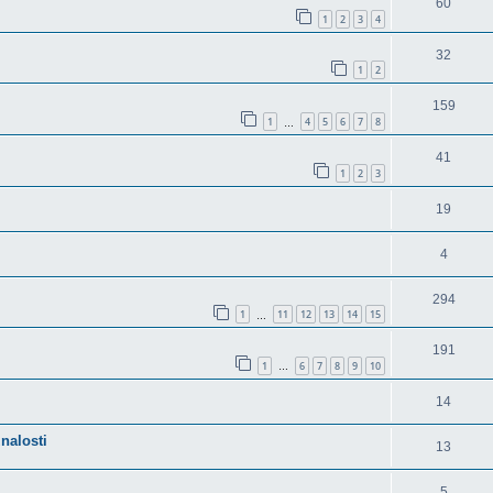
60
1
2
3
4
32
1
2
159
1
4
5
6
7
8
…
41
1
2
3
19
4
294
1
11
12
13
14
15
…
191
1
6
7
8
9
10
…
14
nalosti
13
5