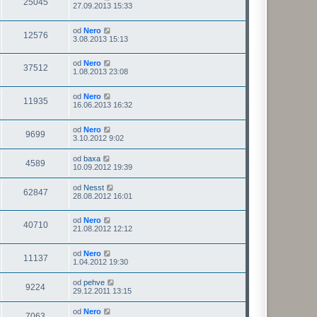
25045
27.09.2013 15:33
od
Nero
12576
3.08.2013 15:13
od
Nero
37512
1.08.2013 23:08
od
Nero
11935
16.06.2013 16:32
od
Nero
9699
3.10.2012 9:02
od
baxa
4589
10.09.2012 19:39
od
Nesst
62847
28.08.2012 16:01
od
Nero
40710
21.08.2012 12:12
od
Nero
11137
1.04.2012 19:30
od
pehve
9224
29.12.2011 13:15
od
Nero
7063