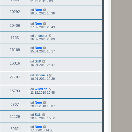
21.11.2011 9:03
od
Nero
10292
28.03.2011 16:36
od
Nero
10406
27.02.2011 20:43
od
shoooter
7153
26.02.2011 20:09
od
Nero
16169
25.01.2011 18:17
od
SUK
16316
16.01.2011 23:47
od
Sadam.S
27797
16.01.2011 22:39
od
wikxzen
15793
11.12.2010 10:48
od
Nero
6367
28.11.2010 13:07
od
SUK
11129
28.10.2010 15:58
od
Nero
8062
7.10.2010 14:00