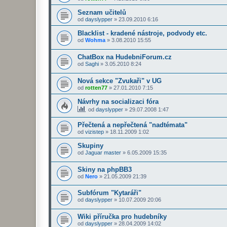
Seznam učitelů
od
dayslypper
»
23.09.2010 6:16
Blacklist - kradené nástroje, podvody etc.
od
Wohma
»
3.08.2010 15:55
ChatBox na HudebniForum.cz
od
Saghi
»
3.05.2010 8:24
Nová sekce "Zvukaři" v UG
od
rotten77
»
27.01.2010 7:15
Návrhy na socializaci fóra
od
dayslypper
»
29.07.2008 1:47
Přečtená a nepřečtená "nadtémata"
od
vizistep
»
18.11.2009 1:02
Skupiny
od
Jaguar master
»
6.05.2009 15:35
Skiny na phpBB3
od
Nero
»
21.05.2009 21:39
Subfórum "Kytaráři"
od
dayslypper
»
10.07.2009 20:06
Wiki příručka pro hudebníky
od
dayslypper
»
28.04.2009 14:02