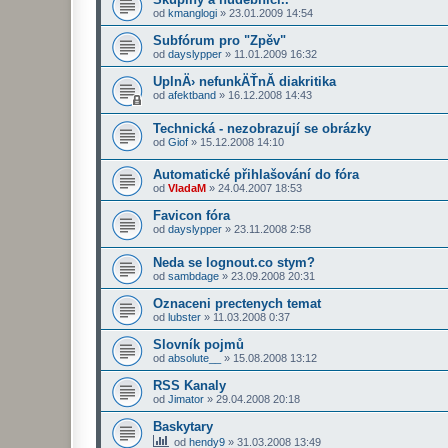
od
kmanglogi
»
23.01.2009 14:54
Subfórum pro "Zpěv"
od
dayslypper
»
11.01.2009 16:32
UplnÄ› nefunkÄŤnĂ­ diakritika
od
afektband
»
16.12.2008 14:43
Technická - nezobrazují se obrázky
od
Giof
»
15.12.2008 14:10
Automatické přihlašování do fóra
od
VladaM
»
24.04.2007 18:53
Favicon fóra
od
dayslypper
»
23.11.2008 2:58
Neda se lognout.co stym?
od
sambdage
»
23.09.2008 20:31
Oznaceni prectenych temat
od
lubster
»
11.03.2008 0:37
Slovník pojmů
od
absolute__
»
15.08.2008 13:12
RSS Kanaly
od
Jimator
»
29.04.2008 20:18
Baskytary
od
hendy9
»
31.03.2008 13:49