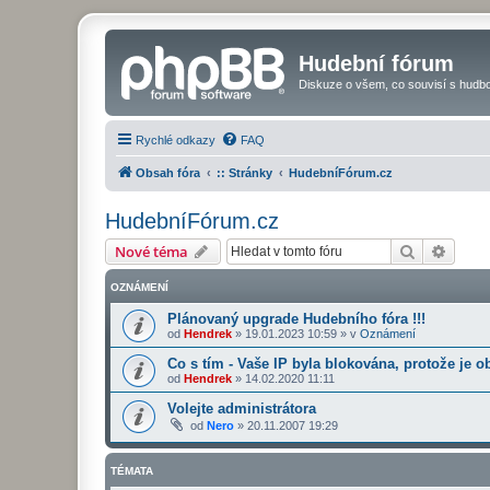
Hudební fórum
Diskuze o všem, co souvisí s hudbo
Rychlé odkazy
FAQ
Obsah fóra
:: Stránky
HudebníFórum.cz
HudebníFórum.cz
Hledat
Pokroč
Nové téma
OZNÁMENÍ
Plánovaný upgrade Hudebního fóra !!!
od
Hendrek
»
19.01.2023 10:59
» v
Oznámení
Co s tím - Vaše IP byla blokována, protože je o
od
Hendrek
»
14.02.2020 11:11
Volejte administrátora
od
Nero
»
20.11.2007 19:29
TÉMATA