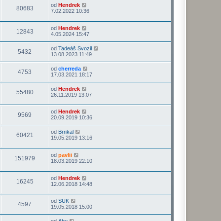
od
Hendrek
80683
7.02.2022 10:36
od
Hendrek
12843
4.05.2024 15:47
od
Tadeáš Svozil
5432
13.08.2023 11:49
od
cherreda
4753
17.03.2021 18:17
od
Hendrek
55480
26.11.2019 13:07
od
Hendrek
9569
20.09.2019 10:36
od
Brnkal
60421
19.05.2019 13:16
od
pavlii
151979
18.03.2019 22:10
od
Hendrek
16245
12.06.2018 14:48
od
SUK
4597
19.05.2018 15:00