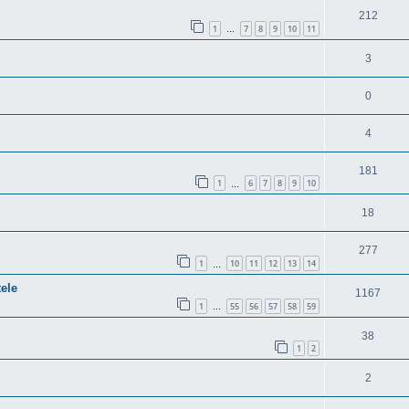
212
1
7
8
9
10
11
…
3
0
4
181
1
6
7
8
9
10
…
18
277
1
10
11
12
13
14
…
tele
1167
1
55
56
57
58
59
…
38
1
2
2