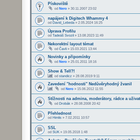
Pískoviště
od
Nero
»
30.11.2007 23:02
napájení k Digitech Whammy 4
od
David_Lebeda
»
2.05.2024 16:25
Úprava Profilu
od
Tadeáš Svozil
»
13.08.2023 11:49
Nekorektní layout témat
od
Čavli
»
15.03.2021 13:44
Novinky a připomínky
od
Nero
»
25.01.2011 18:16
Show & Tell?!
od
standicz
»
28.08.2019 9:11
Zavedení "hodnosti" Nedůvěryhodný žvanil
od
Nero
»
15.06.2012 11:55
Stížnosti na admina, moderátory, rádce a uživa
od
Drobák
»
28.08.2008 20:42
Přehlednost
od
Himlis
»
7.02.2011 10:57
SSL
od
SUK
»
19.05.2018 1:48