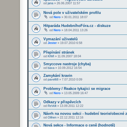
od
jana
»
26.06.2007 11:57
Nová pole v uživatelském profilu
od
Nero
»
30.01.2011 18:07
Hitparáda HudebníhoFóra.cz - diskuze
od
Nero
»
18.04.2011 13:26
Vymazání uživatelů
od
Jester
»
19.07.2010 6:58
Přepínání stránek
od
KIWI
»
11.09.2007 18:04
Smyccove nastroje (chyba)
od
baxa
»
10.09.2012 16:54
Zamykání kravin
od
pavel68
»
7.07.2010 0:09
Problemy / Reakce tykajici se migrace
od
Nero
»
13.05.2009 16:47
Odkazy v přispěvcích
od
ReVolt
»
13.09.2011 12:22
Návrh na novou sekci - hudební teorie/obecné z
od
Olihen
»
22.12.2011 12:16
Nová sekce - Informace o ceně (hodnotě)