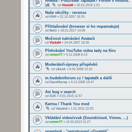
Anketa - Používáte Tapatalk? Fórum v mobilu.
od
VladaM
»
26.01.2018 1:03
Naše věcičky - recenze
od
KIWI
»
22.10.2007 18:24
Přihlašování (browser si ho nepamatuje)
od
filo01
»
18.01.2017 14:08
Možnost nahrávání Avatarů
od
VladaM
»
24.04.2007 18:28
Přehrávání YouTube videa tady na fóru
od
rotten77
»
9.12.2008 8:13
Moderátoři-úpravy příspěvků
od
vikicek
»
8.05.2008 13:10
m.hudebniforum.cz / tapatalk a další
od
DaveMurray
»
8.12.2008 16:47
Asi bug v search
od
SUK
»
9.01.2015 11:57
Karma / Thank You mod
od
Vlastimil
»
1.01.2011 22:03
Vkládání video/zvuk (Soundcloud, Vimeo, ...)
od
rotten77
»
15.03.2013 11:27
spamboti - "registrovaní uživatelé"