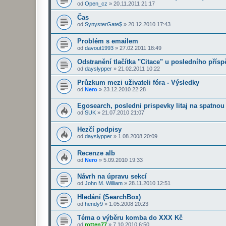
od
Open_cz
»
20.11.2011 21:17
Čas
od
SynysterGate$
»
20.12.2010 17:43
Problém s emailem
od
davout1993
»
27.02.2011 18:49
Odstranění tlačítka "Citace" u posledního přís
od
dayslypper
»
21.02.2011 10:22
Průzkum mezi uživateli fóra - Výsledky
od
Nero
»
23.12.2010 22:28
Egosearch, posledni prispevky litaj na spatnou
od
SUK
»
21.07.2010 21:07
Hezčí podpisy
od
dayslypper
»
1.08.2008 20:09
Recenze alb
od
Nero
»
5.09.2010 19:33
Návrh na úpravu sekcí
od
John M. William
»
28.11.2010 12:51
Hledání (SearchBox)
od
hendy9
»
1.05.2008 20:23
Téma o výběru komba do XXX Kč
od
rotten77
»
7.10.2010 6:50