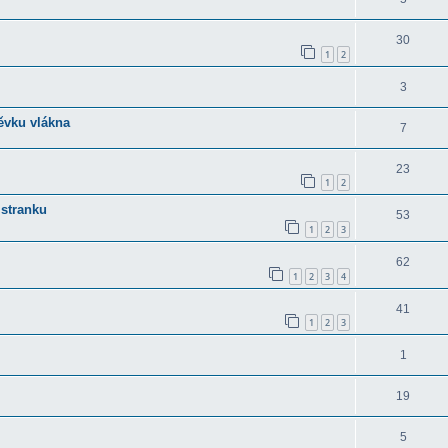
30
1
2
3
pěvku vlákna
7
23
1
2
 stranku
53
1
2
3
62
1
2
3
4
41
1
2
3
1
19
5