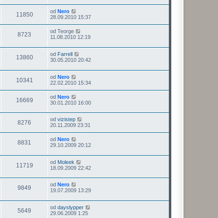
od
Nero
11850
28.09.2010 15:37
od
Teorge
8723
11.08.2010 12:19
od
Farrell
13860
30.05.2010 20:42
od
Nero
10341
22.02.2010 15:34
od
Nero
16669
30.01.2010 16:00
od
vizistep
8276
20.11.2009 23:31
od
Nero
8831
29.10.2009 20:12
od
Moleek
11719
18.09.2009 22:42
od
Nero
9849
19.07.2009 13:29
od
dayslypper
5649
29.06.2009 1:25