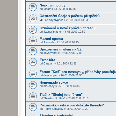
Neaktivní topicy
od
Mastr
»
13.06.2009 15:58
Odstranění údaje s počtem příspěvků
od
dayslypper
»
29.08.2008 13:03
Oznámení o nové zprávě v threadu
od
Jaguar master
»
6.05.2009 19:59
Mazání spamu
od
Asanoth
»
25.06.2008 16:45
Upozornění mailem na SZ
od
dayslypper
»
24.08.2008 17:03
Error fóra
od
Caggan
»
3.01.2009 12:11
Fórum "Koš" pro nesmysly, příspěvky porušujíc
od
dayslypper
»
26.01.2009 22:58
Homemade sekce
od
mrkendy
»
25.01.2009 13:36
Tlačítk "Sleduj toto fórum"
od
*Twisted.Brother*
»
26.01.2009 23:16
Poznámka - sekce pro důležité thready?
od
Remy Bonjasky
»
25.01.2009 10:20
Skupiny a hudebnici..