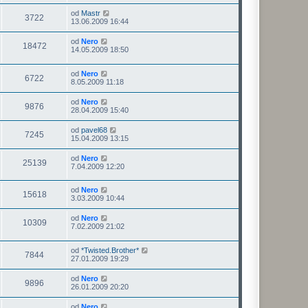
od
Mastr
3722
13.06.2009 16:44
od
Nero
18472
14.05.2009 18:50
od
Nero
6722
8.05.2009 11:18
od
Nero
9876
28.04.2009 15:40
od
pavel68
7245
15.04.2009 13:15
od
Nero
25139
7.04.2009 12:20
od
Nero
15618
3.03.2009 10:44
od
Nero
10309
7.02.2009 21:02
od
*Twisted.Brother*
7844
27.01.2009 19:29
od
Nero
9896
26.01.2009 20:20
od
Nero