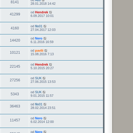
od
Abu
8141
28.01.2018 14:42
od
Hendrek
41299
6.09.2017 10:01
od
filo01
4160
27.04.2017 12:03
od
Nero
14420
6.11.2016 16:59
od
pavlii
10121
15.08.2016 7:13
od
Hendrek
22145
5.10.2015 20:27
od
SUK
27256
27.06.2015 13:53
od
SUK
5343
9.01.2015 11:57
od
filo01
36463
28.02.2014 23:51
od
Nero
11457
6.02.2014 12:00
od
Nero