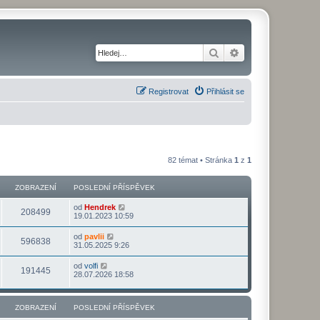
Hledat
Pokročilé hledání
Registrovat
Přihlásit se
82 témat • Stránka
1
z
1
ZOBRAZENÍ
POSLEDNÍ PŘÍSPĚVEK
od
Hendrek
208499
19.01.2023 10:59
od
pavlii
596838
31.05.2025 9:26
od
volfi
191445
28.07.2026 18:58
ZOBRAZENÍ
POSLEDNÍ PŘÍSPĚVEK