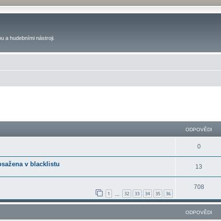
u a hudebními nástroji.
ilé hledání
ODPOVĚDI
0
bsažena v blacklistu
13
708
1
32
33
34
35
36
…
ODPOVĚDI