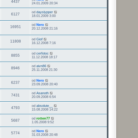
4437
24.01.2009 20:34
od
dayslypper
6127
18.01.2009 3:00
od
Nero
16951
20.12.2008 21:16
od
Giof
11808
16.12.2008 7:16
od
cerfotoc
8855
11.12.2008 18:17
od
aivn86
8946
25.11.2008 21:30
od
Nero
6237
23.09.2008 20:40
od
Asanoth
7431
20.09.2008 6:54
od
absolute__
4793
15.08.2008 14:22
od
rotten77
5687
1.05.2008 9:52
od
Nero
5774
31.03.2008 20:48