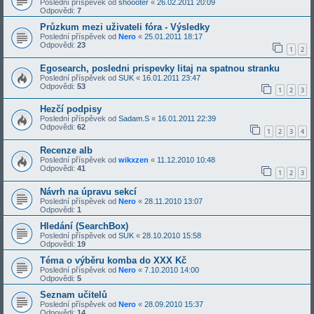
Poslední příspěvek od
shoooter
«
26.02.2011 20:09
Odpovědi:
7
Průzkum mezi uživateli fóra - Výsledky
Poslední příspěvek od
Nero
«
25.01.2011 18:17
Odpovědi:
23
1
2
Egosearch, posledni prispevky litaj na spatnou stranku
Poslední příspěvek od
SUK
«
16.01.2011 23:47
Odpovědi:
53
1
2
3
Hezčí podpisy
Poslední příspěvek od
Sadam.S
«
16.01.2011 22:39
Odpovědi:
62
1
2
3
4
Recenze alb
Poslední příspěvek od
wikxzen
«
11.12.2010 10:48
Odpovědi:
41
1
2
3
Návrh na úpravu sekcí
Poslední příspěvek od
Nero
«
28.11.2010 13:07
Odpovědi:
1
Hledání (SearchBox)
Poslední příspěvek od
SUK
«
28.10.2010 15:58
Odpovědi:
19
Téma o výběru komba do XXX Kč
Poslední příspěvek od
Nero
«
7.10.2010 14:00
Odpovědi:
5
Seznam učitelů
Poslední příspěvek od
Nero
«
28.09.2010 15:37
Odpovědi:
14