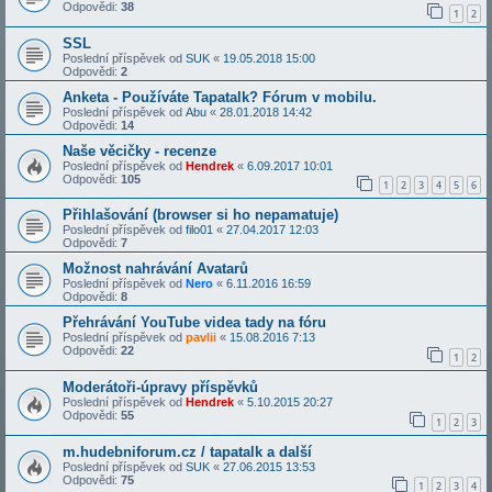
Odpovědi:
38
1
2
SSL
Poslední příspěvek od
SUK
«
19.05.2018 15:00
Odpovědi:
2
Anketa - Používáte Tapatalk? Fórum v mobilu.
Poslední příspěvek od
Abu
«
28.01.2018 14:42
Odpovědi:
14
Naše věcičky - recenze
Poslední příspěvek od
Hendrek
«
6.09.2017 10:01
Odpovědi:
105
1
2
3
4
5
6
Přihlašování (browser si ho nepamatuje)
Poslední příspěvek od
filo01
«
27.04.2017 12:03
Odpovědi:
7
Možnost nahrávání Avatarů
Poslední příspěvek od
Nero
«
6.11.2016 16:59
Odpovědi:
8
Přehrávání YouTube videa tady na fóru
Poslední příspěvek od
pavlii
«
15.08.2016 7:13
Odpovědi:
22
1
2
Moderátoři-úpravy příspěvků
Poslední příspěvek od
Hendrek
«
5.10.2015 20:27
Odpovědi:
55
1
2
3
m.hudebniforum.cz / tapatalk a další
Poslední příspěvek od
SUK
«
27.06.2015 13:53
Odpovědi:
75
1
2
3
4