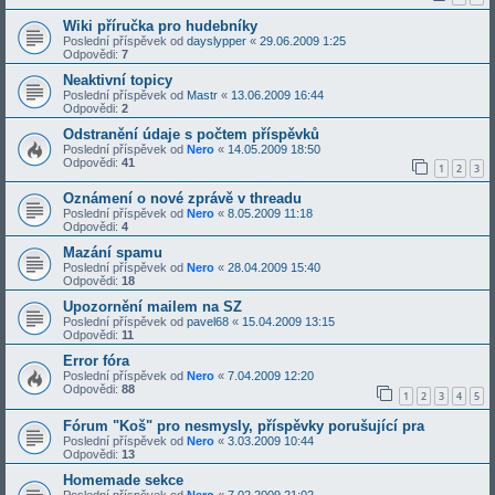
Wiki příručka pro hudebníky
Poslední příspěvek od
dayslypper
«
29.06.2009 1:25
Odpovědi:
7
Neaktivní topicy
Poslední příspěvek od
Mastr
«
13.06.2009 16:44
Odpovědi:
2
Odstranění údaje s počtem příspěvků
Poslední příspěvek od
Nero
«
14.05.2009 18:50
Odpovědi:
41
1
2
3
Oznámení o nové zprávě v threadu
Poslední příspěvek od
Nero
«
8.05.2009 11:18
Odpovědi:
4
Mazání spamu
Poslední příspěvek od
Nero
«
28.04.2009 15:40
Odpovědi:
18
Upozornění mailem na SZ
Poslední příspěvek od
pavel68
«
15.04.2009 13:15
Odpovědi:
11
Error fóra
Poslední příspěvek od
Nero
«
7.04.2009 12:20
Odpovědi:
88
1
2
3
4
5
Fórum "Koš" pro nesmysly, příspěvky porušující pra
Poslední příspěvek od
Nero
«
3.03.2009 10:44
Odpovědi:
13
Homemade sekce
Poslední příspěvek od
Nero
«
7.02.2009 21:02