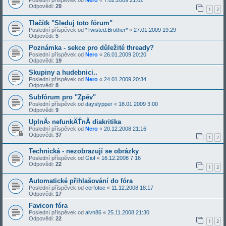
Odpovědi:
29
1
2
Tlačítk "Sleduj toto fórum"
Poslední příspěvek od
*Twisted.Brother*
«
27.01.2009 19:29
Odpovědi:
5
Poznámka - sekce pro důležité thready?
Poslední příspěvek od
Nero
«
26.01.2009 20:20
Odpovědi:
19
Skupiny a hudebnici..
Poslední příspěvek od
Nero
«
24.01.2009 20:34
Odpovědi:
8
Subfórum pro "Zpěv"
Poslední příspěvek od
dayslypper
«
18.01.2009 3:00
Odpovědi:
9
UplnÄ› nefunkÄŤnĂ­ diakritika
Poslední příspěvek od
Nero
«
20.12.2008 21:16
Odpovědi:
37
1
2
Technická - nezobrazují se obrázky
Poslední příspěvek od
Giof
«
16.12.2008 7:16
Odpovědi:
22
1
2
Automatické přihlašování do fóra
Poslední příspěvek od
cerfotoc
«
11.12.2008 18:17
Odpovědi:
17
Favicon fóra
Poslední příspěvek od
aivn86
«
25.11.2008 21:30
Odpovědi:
22
1
2