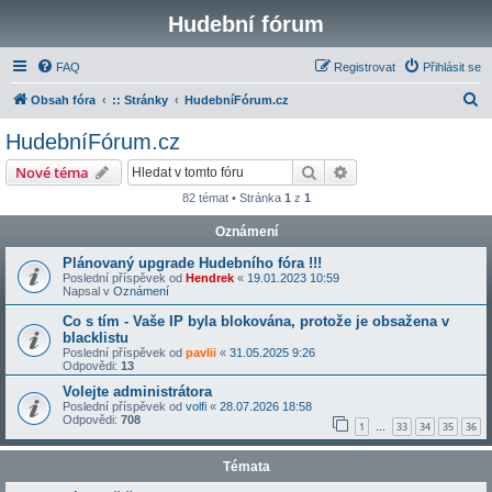
Hudební fórum
FAQ
Registrovat
Přihlásit se
H
Obsah fóra
:: Stránky
HudebníFórum.cz
l
HudebníFórum.cz
e
Hledat
Pokročilé hledání
Nové téma
d
82 témat • Stránka
1
z
1
a
Oznámení
t
Plánovaný upgrade Hudebního fóra !!!
Poslední příspěvek od
Hendrek
«
19.01.2023 10:59
Napsal v
Oznámení
Co s tím - Vaše IP byla blokována, protože je obsažena v
blacklistu
Poslední příspěvek od
pavlii
«
31.05.2025 9:26
Odpovědi:
13
Volejte administrátora
Poslední příspěvek od
volfi
«
28.07.2026 18:58
Odpovědi:
708
1
33
34
35
36
…
Témata