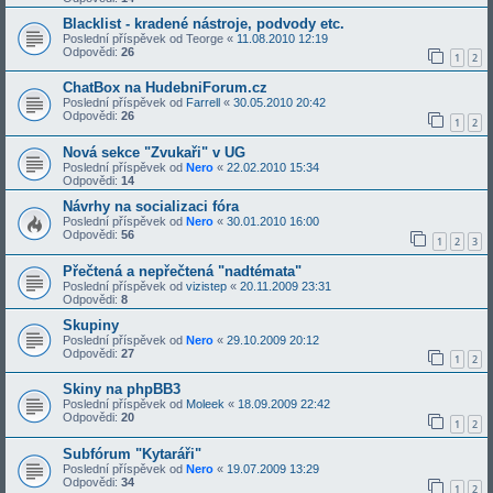
Blacklist - kradené nástroje, podvody etc.
Poslední příspěvek od
Teorge
«
11.08.2010 12:19
Odpovědi:
26
1
2
ChatBox na HudebniForum.cz
Poslední příspěvek od
Farrell
«
30.05.2010 20:42
Odpovědi:
26
1
2
Nová sekce "Zvukaři" v UG
Poslední příspěvek od
Nero
«
22.02.2010 15:34
Odpovědi:
14
Návrhy na socializaci fóra
Poslední příspěvek od
Nero
«
30.01.2010 16:00
Odpovědi:
56
1
2
3
Přečtená a nepřečtená "nadtémata"
Poslední příspěvek od
vizistep
«
20.11.2009 23:31
Odpovědi:
8
Skupiny
Poslední příspěvek od
Nero
«
29.10.2009 20:12
Odpovědi:
27
1
2
Skiny na phpBB3
Poslední příspěvek od
Moleek
«
18.09.2009 22:42
Odpovědi:
20
1
2
Subfórum "Kytaráři"
Poslední příspěvek od
Nero
«
19.07.2009 13:29
Odpovědi:
34
1
2