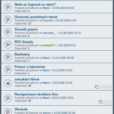
Neda se lognout.co stym?
Poslední příspěvek od
Nero
«
23.09.2008 20:40
Odpovědi:
3
Oznaceni prectenych temat
Poslední příspěvek od
Asanoth
«
20.09.2008 6:54
Odpovědi:
12
Slovník pojmů
Poslední příspěvek od
absolute__
«
15.08.2008 14:22
Odpovědi:
6
RSS Kanaly
Poslední příspěvek od
rotten77
«
1.05.2008 9:52
Odpovědi:
3
Baskytary
Poslední příspěvek od
Nero
«
31.03.2008 20:48
Odpovědi:
7
Pomoc s bannerem
Poslední příspěvek od
Nero
«
5.03.2008 23:00
Odpovědi:
1
zamykání témat
Poslední příspěvek od
Nero
«
4.03.2008 16:26
Odpovědi:
49
1
2
3
Reorganizace struktury fora
Poslední příspěvek od
Nero
«
20.02.2008 19:01
Odpovědi:
34
1
2
Obrázek
Poslední příspěvek od
pehve
«
13.02.2008 12:48