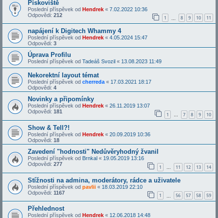
Pískoviště
Poslední příspěvek od
Hendrek
«
7.02.2022 10:36
Odpovědi:
212
1
8
9
10
11
…
napájení k Digitech Whammy 4
Poslední příspěvek od
Hendrek
«
4.05.2024 15:47
Odpovědi:
3
Úprava Profilu
Poslední příspěvek od
Tadeáš Svozil
«
13.08.2023 11:49
Nekorektní layout témat
Poslední příspěvek od
cherreda
«
17.03.2021 18:17
Odpovědi:
4
Novinky a připomínky
Poslední příspěvek od
Hendrek
«
26.11.2019 13:07
Odpovědi:
181
1
7
8
9
10
…
Show & Tell?!
Poslední příspěvek od
Hendrek
«
20.09.2019 10:36
Odpovědi:
18
Zavedení "hodnosti" Nedůvěryhodný žvanil
Poslední příspěvek od
Brnkal
«
19.05.2019 13:16
Odpovědi:
277
1
11
12
13
14
…
Stížnosti na admina, moderátory, rádce a uživatele
Poslední příspěvek od
pavlii
«
18.03.2019 22:10
Odpovědi:
1167
1
56
57
58
59
…
Přehlednost
Poslední příspěvek od
Hendrek
«
12.06.2018 14:48