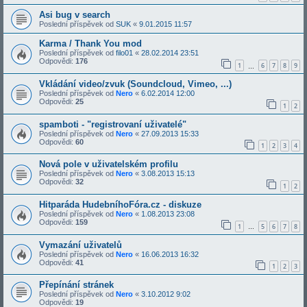
Asi bug v search
Poslední příspěvek od
SUK
«
9.01.2015 11:57
Karma / Thank You mod
Poslední příspěvek od
filo01
«
28.02.2014 23:51
Odpovědi:
176
1
6
7
8
9
…
Vkládání video/zvuk (Soundcloud, Vimeo, ...)
Poslední příspěvek od
Nero
«
6.02.2014 12:00
Odpovědi:
25
1
2
spamboti - "registrovaní uživatelé"
Poslední příspěvek od
Nero
«
27.09.2013 15:33
Odpovědi:
60
1
2
3
4
Nová pole v uživatelském profilu
Poslední příspěvek od
Nero
«
3.08.2013 15:13
Odpovědi:
32
1
2
Hitparáda HudebníhoFóra.cz - diskuze
Poslední příspěvek od
Nero
«
1.08.2013 23:08
Odpovědi:
159
1
5
6
7
8
…
Vymazání uživatelů
Poslední příspěvek od
Nero
«
16.06.2013 16:32
Odpovědi:
41
1
2
3
Přepínání stránek
Poslední příspěvek od
Nero
«
3.10.2012 9:02
Odpovědi:
19