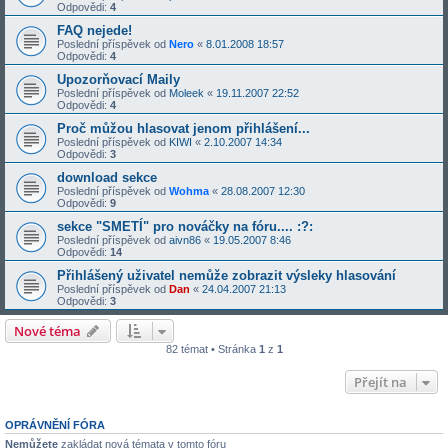
Odpovědi:
4
FAQ nejede!
Poslední příspěvek od
Nero
«
8.01.2008 18:57
Odpovědi:
4
Upozorňovací Maily
Poslední příspěvek od
Moleek
«
19.11.2007 22:52
Odpovědi:
4
Proč můžou hlasovat jenom přihlášení...
Poslední příspěvek od
KIWI
«
2.10.2007 14:34
Odpovědi:
3
download sekce
Poslední příspěvek od
Wohma
«
28.08.2007 12:30
Odpovědi:
9
sekce "SMETÍ" pro nováčky na fóru.... :?:
Poslední příspěvek od
aivn86
«
19.05.2007 8:46
Odpovědi:
14
Přihlášený uživatel nemůže zobrazit výsleky hlasování
Poslední příspěvek od
Dan
«
24.04.2007 21:13
Odpovědi:
3
Nové téma
82 témat • Stránka
1
z
1
Přejít na
OPRÁVNĚNÍ FÓRA
Nemůžete
zakládat nová témata v tomto fóru