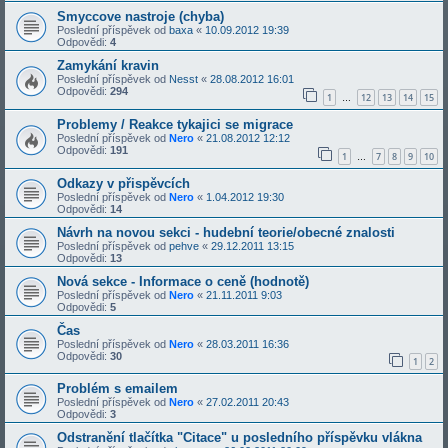
Smyccove nastroje (chyba)
Poslední příspěvek od
baxa
«
10.09.2012 19:39
Odpovědi:
4
Zamykání kravin
Poslední příspěvek od
Nesst
«
28.08.2012 16:01
Odpovědi:
294
1
12
13
14
15
…
Problemy / Reakce tykajici se migrace
Poslední příspěvek od
Nero
«
21.08.2012 12:12
Odpovědi:
191
1
7
8
9
10
…
Odkazy v přispěvcích
Poslední příspěvek od
Nero
«
1.04.2012 19:30
Odpovědi:
14
Návrh na novou sekci - hudební teorie/obecné znalosti
Poslední příspěvek od
pehve
«
29.12.2011 13:15
Odpovědi:
13
Nová sekce - Informace o ceně (hodnotě)
Poslední příspěvek od
Nero
«
21.11.2011 9:03
Odpovědi:
5
Čas
Poslední příspěvek od
Nero
«
28.03.2011 16:36
Odpovědi:
30
1
2
Problém s emailem
Poslední příspěvek od
Nero
«
27.02.2011 20:43
Odpovědi:
3
Odstranění tlačítka "Citace" u posledního příspěvku vlákna