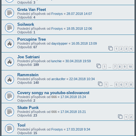
Odpovědi:
3
Greta Van Fleet
Poslední příspěvek od
Frostys
«
28.07.2018 14:07
Odpovědi:
4
Soilwork
Poslední příspěvek od
Frostys
«
18.05.2018 12:06
Odpovědi:
1
Porcupine Tree
Poslední příspěvek od
dayslypper
«
16.05.2018 13:09
Odpovědi:
67
1
2
3
4
Joe Satriani
Poslední příspěvek od
lunchie
«
30.04.2018 19:59
Odpovědi:
189
1
7
8
9
10
…
Rammstein
Poslední příspěvek od
arcilucifer
«
22.04.2018 10:34
Odpovědi:
140
1
5
6
7
8
…
Covery songy na youtube-sledovanost
Poslední příspěvek od
666
«
17.04.2018 15:24
Odpovědi:
2
Skate Punk
Poslední příspěvek od
666
«
17.04.2018 15:21
Odpovědi:
23
1
2
Tool
Poslední příspěvek od
Frostys
«
17.03.2018 9:34
Odpovědi:
15