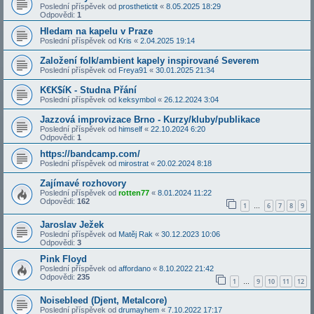
Poslední příspěvek od
prosthetictit
«
8.05.2025 18:29
Odpovědi:
1
Hledam na kapelu v Praze
Poslední příspěvek od
Kris
«
2.04.2025 19:14
Založení folk/ambient kapely inspirované Severem
Poslední příspěvek od
Freya91
«
30.01.2025 21:34
K€K$íK - Studna Přání
Poslední příspěvek od
keksymbol
«
26.12.2024 3:04
Jazzová improvizace Brno - Kurzy/kluby/publikace
Poslední příspěvek od
himself
«
22.10.2024 6:20
Odpovědi:
1
https://bandcamp.com/
Poslední příspěvek od
mirostrat
«
20.02.2024 8:18
Zajímavé rozhovory
Poslední příspěvek od
rotten77
«
8.01.2024 11:22
Odpovědi:
162
1
6
7
8
9
…
Jaroslav Ježek
Poslední příspěvek od
Matěj Rak
«
30.12.2023 10:06
Odpovědi:
3
Pink Floyd
Poslední příspěvek od
affordano
«
8.10.2022 21:42
Odpovědi:
235
1
9
10
11
12
…
Noisebleed (Djent, Metalcore)
Poslední příspěvek od
drumayhem
«
7.10.2022 17:17