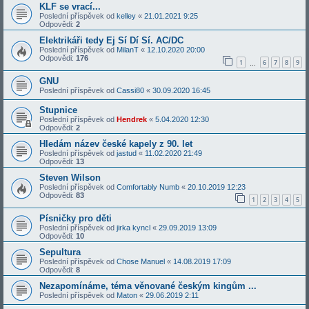
KLF se vrací...
Poslední příspěvek od
kelley
«
21.01.2021 9:25
Odpovědi:
2
Elektrikáři tedy Ej Sí Dí Sí. AC/DC
Poslední příspěvek od
MilanT
«
12.10.2020 20:00
Odpovědi:
176
1
6
7
8
9
…
GNU
Poslední příspěvek od
Cassi80
«
30.09.2020 16:45
Stupnice
Poslední příspěvek od
Hendrek
«
5.04.2020 12:30
Odpovědi:
2
Hledám název české kapely z 90. let
Poslední příspěvek od
jastud
«
11.02.2020 21:49
Odpovědi:
13
Steven Wilson
Poslední příspěvek od
Comfortably Numb
«
20.10.2019 12:23
Odpovědi:
83
1
2
3
4
5
Písničky pro děti
Poslední příspěvek od
jirka kyncl
«
29.09.2019 13:09
Odpovědi:
10
Sepultura
Poslední příspěvek od
Chose Manuel
«
14.08.2019 17:09
Odpovědi:
8
Nezapomínáme, téma věnované českým kingům ...
Poslední příspěvek od
Maton
«
29.06.2019 2:11