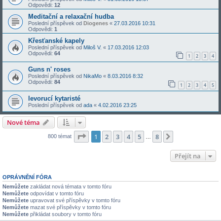
Odpovědi:
12
Meditační a relaxační hudba
Poslední příspěvek od
Diogenes
«
27.03.2016 10:31
Odpovědi:
1
Křesťanské kapely
Poslední příspěvek od
Miloš V.
«
17.03.2016 12:03
Odpovědi:
64
1
2
3
4
Guns n' roses
Poslední příspěvek od
NikaMo
«
8.03.2016 8:32
Odpovědi:
84
1
2
3
4
5
levorucí kytaristé
Poslední příspěvek od
ada
«
4.02.2016 23:25
Nové téma
Stránka
1
z
8
1
2
3
4
5
8
Další
800 témat
…
Přejít na
OPRÁVNĚNÍ FÓRA
Nemůžete
zakládat nová témata v tomto fóru
Nemůžete
odpovídat v tomto fóru
Nemůžete
upravovat své příspěvky v tomto fóru
Nemůžete
mazat své příspěvky v tomto fóru
Nemůžete
přikládat soubory v tomto fóru