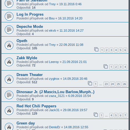
Pain of Salvation
Poslední příspěvek od
Trey
«
19.11.2016 0:46
Odpovědi:
14
Log In Progres
Poslední příspěvek od
Bou
«
16.10.2016 14:20
Depeche Mode
Poslední příspěvek od
ekvb
«
11.10.2016 14:27
Odpovědi:
4
Opeth
Poslední příspěvek od
Trey
«
22.09.2016 11:08
Odpovědi:
105
1
2
3
4
5
6
Zakk Wylde
Poslední příspěvek od
Leeroy
«
21.09.2016 21:01
Odpovědi:
72
1
2
3
4
Dream Theater
Poslední příspěvek od
zyglrox
«
14.09.2016 20:46
Odpovědi:
512
1
23
24
25
26
…
Dinosaur Jr. (J Mascis,Lou Barlow,Murph..)
Poslední příspěvek od
zaza_3121
«
6.09.2016 15:54
Odpovědi:
9
Red Hot Chili Peppers
Poslední příspěvek od
Jack31
«
29.08.2016 19:57
Odpovědi:
129
1
4
5
6
7
…
Green day
Poslední příspěvek od
DenisEr
«
14.08.2016 12:55