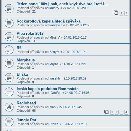
Jeden song 100x jinak, aneb když dva hrají totéž....
Poslední příspěvek od
kmarty
«
27.02.2018 23:00
Odpovědi:
21
1
2
Rocknrollová kapela hledá zpěváka
Poslední příspěvek od
karelpisa
«
19.02.2018 12:55
Alba roku 2017
Poslední příspěvek od
Miloš V.
«
24.01.2018 0:17
Odpovědi:
11
R5
Poslední příspěvek od
BettyM
«
22.01.2018 0:14
Morpheus
Poslední příspěvek od
Mrphs
«
14.10.2017 17:21
Odpovědi:
1
Eliška
Poslední příspěvek od
vasekh
«
9.10.2017 20:52
Odpovědi:
9
česká kapela podobná Rammstein
Poslední příspěvek od
-Ondřej-
«
24.08.2017 16:08
Odpovědi:
8
Radiohead
Poslední příspěvek od
Ivan
«
27.06.2017 8:45
Odpovědi:
66
1
2
3
4
Jungle Rot
Poslední příspěvek od
Prales
«
16.06.2017 17:19