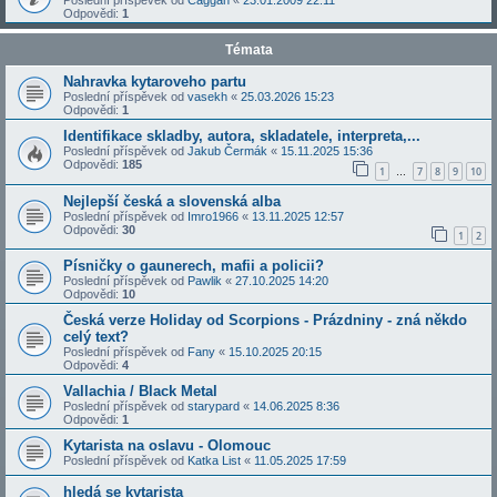
Poslední příspěvek od
Caggan
«
23.01.2009 22:11
Odpovědi:
1
Témata
Nahravka kytaroveho partu
Poslední příspěvek od
vasekh
«
25.03.2026 15:23
Odpovědi:
1
Identifikace skladby, autora, skladatele, interpreta,...
Poslední příspěvek od
Jakub Čermák
«
15.11.2025 15:36
Odpovědi:
185
1
7
8
9
10
…
Nejlepší česká a slovenská alba
Poslední příspěvek od
Imro1966
«
13.11.2025 12:57
Odpovědi:
30
1
2
Písničky o gaunerech, mafii a policii?
Poslední příspěvek od
Pawlik
«
27.10.2025 14:20
Odpovědi:
10
Česká verze Holiday od Scorpions - Prázdniny - zná někdo
celý text?
Poslední příspěvek od
Fany
«
15.10.2025 20:15
Odpovědi:
4
Vallachia / Black Metal
Poslední příspěvek od
starypard
«
14.06.2025 8:36
Odpovědi:
1
Kytarista na oslavu - Olomouc
Poslední příspěvek od
Katka List
«
11.05.2025 17:59
hledá se kytarista