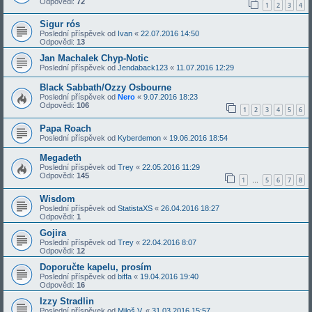
Odpovědi:
72
1
2
3
4
Sigur rós
Poslední příspěvek od
Ivan
«
22.07.2016 14:50
Odpovědi:
13
Jan Machalek Chyp-Notic
Poslední příspěvek od
Jendaback123
«
11.07.2016 12:29
Black Sabbath/Ozzy Osbourne
Poslední příspěvek od
Nero
«
9.07.2016 18:23
Odpovědi:
106
1
2
3
4
5
6
Papa Roach
Poslední příspěvek od
Kyberdemon
«
19.06.2016 18:54
Megadeth
Poslední příspěvek od
Trey
«
22.05.2016 11:29
Odpovědi:
145
1
5
6
7
8
…
Wisdom
Poslední příspěvek od
StatistaXS
«
26.04.2016 18:27
Odpovědi:
1
Gojira
Poslední příspěvek od
Trey
«
22.04.2016 8:07
Odpovědi:
12
Doporučte kapelu, prosím
Poslední příspěvek od
biffa
«
19.04.2016 19:40
Odpovědi:
16
Izzy Stradlin
Poslední příspěvek od
Miloš V.
«
31.03.2016 15:57