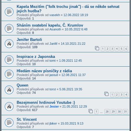
Kapela Mezitím ("folk trochu jinak") - dá se někde sehnat
jejich hudba?
Poslední příspěvek od
vasekh
«
12.06.2022 18:19
Odpovědi:
1
Sháním svatební kapelu, Č. Krumlov
Poslední příspěvek od
Asanoth
«
10.05.2022 6:48
Odpovědi:
8
Jenifer Bartoli
Poslední příspěvek od
JanM
«
14.10.2021 21:22
Odpovědi:
109
1
2
3
4
5
6
Inspirace z Japonska
Poslední příspěvek od
tomt
«
1.09.2021 12:45
Odpovědi:
10
Hledám název písničky z rádia
Poslední příspěvek od
jastud
«
12.08.2021 11:37
Odpovědi:
14
Queen
Poslední příspěvek od
torst
«
5.06.2021 19:35
Odpovědi:
74
1
2
3
4
Bezejmenní hrdinové Youtube :)
Poslední příspěvek od
Jester
«
21.05.2021 12:29
Odpovědi:
617
1
28
29
30
31
…
St. Vincent
Poslední příspěvek od
jbiker
«
15.03.2021 9:13
Odpovědi:
7