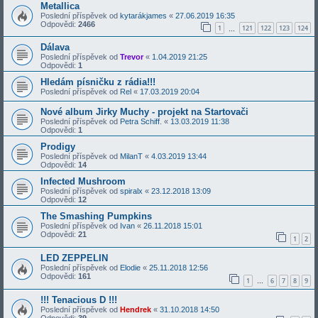
Metallica
Poslední příspěvek od
kytarákjames
«
27.06.2019 16:35
Odpovědi:
2466
1
121
122
123
124
…
Dálava
Poslední příspěvek od
Trevor
«
1.04.2019 21:25
Odpovědi:
1
Hledám písničku z rádia!!!
Poslední příspěvek od
Rel
«
17.03.2019 20:04
Nové album Jirky Muchy - projekt na Startovači
Poslední příspěvek od
Petra Schiff.
«
13.03.2019 11:38
Odpovědi:
1
Prodigy
Poslední příspěvek od
MilanT
«
4.03.2019 13:44
Odpovědi:
14
Infected Mushroom
Poslední příspěvek od
spiralx
«
23.12.2018 13:09
Odpovědi:
12
The Smashing Pumpkins
Poslední příspěvek od
Ivan
«
26.11.2018 15:01
Odpovědi:
21
1
2
LED ZEPPELIN
Poslední příspěvek od
Elodie
«
25.11.2018 12:56
Odpovědi:
161
1
6
7
8
9
…
!!! Tenacious D !!!
Poslední příspěvek od
Hendrek
«
31.10.2018 14:50
Odpovědi:
39