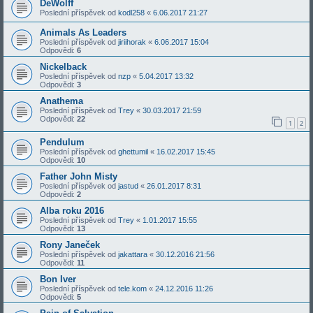
DeWolff
Poslední příspěvek od
kodl258
«
6.06.2017 21:27
Animals As Leaders
Poslední příspěvek od
jiriihorak
«
6.06.2017 15:04
Odpovědi:
6
Nickelback
Poslední příspěvek od
nzp
«
5.04.2017 13:32
Odpovědi:
3
Anathema
Poslední příspěvek od
Trey
«
30.03.2017 21:59
Odpovědi:
22
1
2
Pendulum
Poslední příspěvek od
ghettumil
«
16.02.2017 15:45
Odpovědi:
10
Father John Misty
Poslední příspěvek od
jastud
«
26.01.2017 8:31
Odpovědi:
2
Alba roku 2016
Poslední příspěvek od
Trey
«
1.01.2017 15:55
Odpovědi:
13
Rony Janeček
Poslední příspěvek od
jakattara
«
30.12.2016 21:56
Odpovědi:
11
Bon Iver
Poslední příspěvek od
tele.kom
«
24.12.2016 11:26
Odpovědi:
5