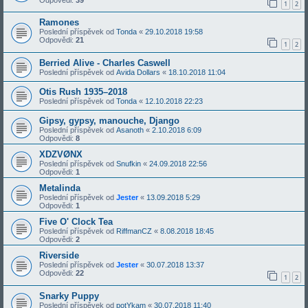
1
2
Ramones
Poslední příspěvek od
Tonda
«
29.10.2018 19:58
Odpovědi:
21
1
2
Berried Alive - Charles Caswell
Poslední příspěvek od
Avida Dollars
«
18.10.2018 11:04
Otis Rush 1935–2018
Poslední příspěvek od
Tonda
«
12.10.2018 22:23
Gipsy, gypsy, manouche, Django
Poslední příspěvek od
Asanoth
«
2.10.2018 6:09
Odpovědi:
8
XDZVØNX
Poslední příspěvek od
Snufkin
«
24.09.2018 22:56
Odpovědi:
1
Metalinda
Poslední příspěvek od
Jester
«
13.09.2018 5:29
Odpovědi:
1
Five O' Clock Tea
Poslední příspěvek od
RiffmanCZ
«
8.08.2018 18:45
Odpovědi:
2
Riverside
Poslední příspěvek od
Jester
«
30.07.2018 13:37
Odpovědi:
22
1
2
Snarky Puppy
Poslední příspěvek od
potYkam
«
30.07.2018 11:40