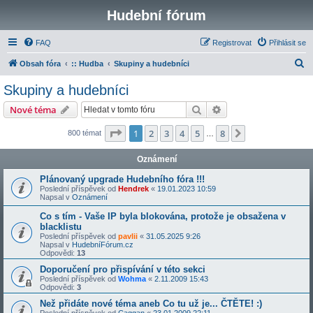
Hudební fórum
FAQ
Registrovat
Přihlásit se
H
Obsah fóra
:: Hudba
Skupiny a hudebníci
l
Skupiny a hudebníci
e
Hledat
Pokročilé hledání
Nové téma
d
a
Stránka
1
z
8
1
2
3
4
5
8
Další
800 témat
…
t
Oznámení
Plánovaný upgrade Hudebního fóra !!!
Poslední příspěvek od
Hendrek
«
19.01.2023 10:59
Napsal v
Oznámení
Co s tím - Vaše IP byla blokována, protože je obsažena v
blacklistu
Poslední příspěvek od
pavlii
«
31.05.2025 9:26
Napsal v
HudebníFórum.cz
Odpovědi:
13
Doporučení pro přispívání v této sekci
Poslední příspěvek od
Wohma
«
2.11.2009 15:43
Odpovědi:
3
Než přidáte nové téma aneb Co tu už je... ČTĚTE! :)