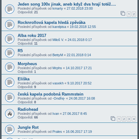
Jeden song 100x jinak, aneb když dva hrají totéž....
Poslední příspěvek od
kmarty
«
27.02.2018 23:00
Odpovědi:
21
1
2
Rocknrollová kapela hledá zpěváka
Poslední příspěvek od
karelpisa
«
19.02.2018 12:55
Alba roku 2017
Poslední příspěvek od
Miloš V.
«
24.01.2018 0:17
Odpovědi:
11
R5
Poslední příspěvek od
BettyM
«
22.01.2018 0:14
Morpheus
Poslední příspěvek od
Mrphs
«
14.10.2017 17:21
Odpovědi:
1
Eliška
Poslední příspěvek od
vasekh
«
9.10.2017 20:52
Odpovědi:
9
česká kapela podobná Rammstein
Poslední příspěvek od
-Ondřej-
«
24.08.2017 16:08
Odpovědi:
8
Radiohead
Poslední příspěvek od
Ivan
«
27.06.2017 8:45
Odpovědi:
66
1
2
3
4
Jungle Rot
Poslední příspěvek od
Prales
«
16.06.2017 17:19