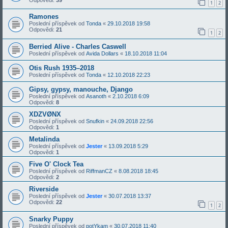
1
2
Ramones
Poslední příspěvek od
Tonda
«
29.10.2018 19:58
Odpovědi:
21
1
2
Berried Alive - Charles Caswell
Poslední příspěvek od
Avida Dollars
«
18.10.2018 11:04
Otis Rush 1935–2018
Poslední příspěvek od
Tonda
«
12.10.2018 22:23
Gipsy, gypsy, manouche, Django
Poslední příspěvek od
Asanoth
«
2.10.2018 6:09
Odpovědi:
8
XDZVØNX
Poslední příspěvek od
Snufkin
«
24.09.2018 22:56
Odpovědi:
1
Metalinda
Poslední příspěvek od
Jester
«
13.09.2018 5:29
Odpovědi:
1
Five O' Clock Tea
Poslední příspěvek od
RiffmanCZ
«
8.08.2018 18:45
Odpovědi:
2
Riverside
Poslední příspěvek od
Jester
«
30.07.2018 13:37
Odpovědi:
22
1
2
Snarky Puppy
Poslední příspěvek od
potYkam
«
30.07.2018 11:40