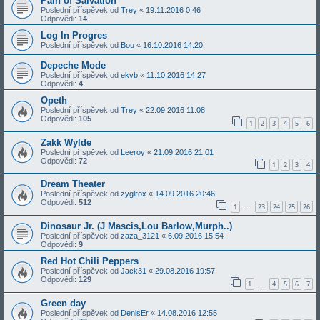
Pain of Salvation
Poslední příspěvek od
Trey
«
19.11.2016 0:46
Odpovědi:
14
Log In Progres
Poslední příspěvek od
Bou
«
16.10.2016 14:20
Depeche Mode
Poslední příspěvek od
ekvb
«
11.10.2016 14:27
Odpovědi:
4
Opeth
Poslední příspěvek od
Trey
«
22.09.2016 11:08
Odpovědi:
105
1
2
3
4
5
6
Zakk Wylde
Poslední příspěvek od
Leeroy
«
21.09.2016 21:01
Odpovědi:
72
1
2
3
4
Dream Theater
Poslední příspěvek od
zyglrox
«
14.09.2016 20:46
Odpovědi:
512
1
23
24
25
26
…
Dinosaur Jr. (J Mascis,Lou Barlow,Murph..)
Poslední příspěvek od
zaza_3121
«
6.09.2016 15:54
Odpovědi:
9
Red Hot Chili Peppers
Poslední příspěvek od
Jack31
«
29.08.2016 19:57
Odpovědi:
129
1
4
5
6
7
…
Green day
Poslední příspěvek od
DenisEr
«
14.08.2016 12:55