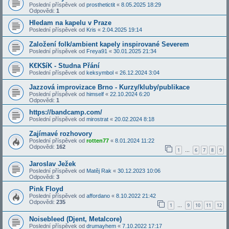
Poslední příspěvek od
prosthetictit
«
8.05.2025 18:29
Odpovědi:
1
Hledam na kapelu v Praze
Poslední příspěvek od
Kris
«
2.04.2025 19:14
Založení folk/ambient kapely inspirované Severem
Poslední příspěvek od
Freya91
«
30.01.2025 21:34
K€K$íK - Studna Přání
Poslední příspěvek od
keksymbol
«
26.12.2024 3:04
Jazzová improvizace Brno - Kurzy/kluby/publikace
Poslední příspěvek od
himself
«
22.10.2024 6:20
Odpovědi:
1
https://bandcamp.com/
Poslední příspěvek od
mirostrat
«
20.02.2024 8:18
Zajímavé rozhovory
Poslední příspěvek od
rotten77
«
8.01.2024 11:22
Odpovědi:
162
1
6
7
8
9
…
Jaroslav Ježek
Poslední příspěvek od
Matěj Rak
«
30.12.2023 10:06
Odpovědi:
3
Pink Floyd
Poslední příspěvek od
affordano
«
8.10.2022 21:42
Odpovědi:
235
1
9
10
11
12
…
Noisebleed (Djent, Metalcore)
Poslední příspěvek od
drumayhem
«
7.10.2022 17:17