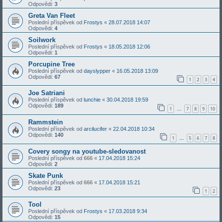
Odpovědi:
3
Greta Van Fleet
Poslední příspěvek od
Frostys
«
28.07.2018 14:07
Odpovědi:
4
Soilwork
Poslední příspěvek od
Frostys
«
18.05.2018 12:06
Odpovědi:
1
Porcupine Tree
Poslední příspěvek od
dayslypper
«
16.05.2018 13:09
Odpovědi:
67
1
2
3
4
Joe Satriani
Poslední příspěvek od
lunchie
«
30.04.2018 19:59
Odpovědi:
189
1
7
8
9
10
…
Rammstein
Poslední příspěvek od
arcilucifer
«
22.04.2018 10:34
Odpovědi:
140
1
5
6
7
8
…
Covery songy na youtube-sledovanost
Poslední příspěvek od
666
«
17.04.2018 15:24
Odpovědi:
2
Skate Punk
Poslední příspěvek od
666
«
17.04.2018 15:21
Odpovědi:
23
1
2
Tool
Poslední příspěvek od
Frostys
«
17.03.2018 9:34
Odpovědi:
15