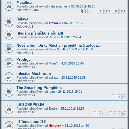
Metallica
Poslední příspěvek od
kytarákjames
«
27.06.2019 16:35
Odpovědi:
2466
1
121
122
123
124
…
Dálava
Poslední příspěvek od
Trevor
«
1.04.2019 21:25
Odpovědi:
1
Hledám písničku z rádia!!!
Poslední příspěvek od
Rel
«
17.03.2019 20:04
Nové album Jirky Muchy - projekt na Startovači
Poslední příspěvek od
Petra Schiff.
«
13.03.2019 11:38
Odpovědi:
1
Prodigy
Poslední příspěvek od
MilanT
«
4.03.2019 13:44
Odpovědi:
14
Infected Mushroom
Poslední příspěvek od
spiralx
«
23.12.2018 13:09
Odpovědi:
12
The Smashing Pumpkins
Poslední příspěvek od
Ivan
«
26.11.2018 15:01
Odpovědi:
21
1
2
LED ZEPPELIN
Poslední příspěvek od
Elodie
«
25.11.2018 12:56
Odpovědi:
161
1
6
7
8
9
…
!!! Tenacious D !!!
Poslední příspěvek od
Hendrek
«
31.10.2018 14:50
Odpovědi:
39