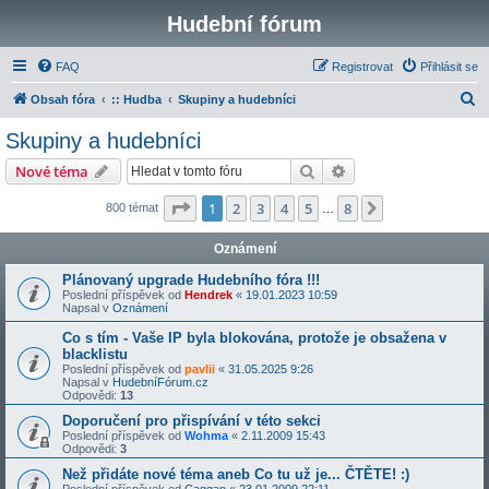
Hudební fórum
FAQ
Registrovat
Přihlásit se
H
Obsah fóra
:: Hudba
Skupiny a hudebníci
l
Skupiny a hudebníci
e
Hledat
Pokročilé hledání
Nové téma
d
a
Stránka
1
z
8
1
2
3
4
5
8
Další
800 témat
…
t
Oznámení
Plánovaný upgrade Hudebního fóra !!!
Poslední příspěvek od
Hendrek
«
19.01.2023 10:59
Napsal v
Oznámení
Co s tím - Vaše IP byla blokována, protože je obsažena v
blacklistu
Poslední příspěvek od
pavlii
«
31.05.2025 9:26
Napsal v
HudebníFórum.cz
Odpovědi:
13
Doporučení pro přispívání v této sekci
Poslední příspěvek od
Wohma
«
2.11.2009 15:43
Odpovědi:
3
Než přidáte nové téma aneb Co tu už je... ČTĚTE! :)