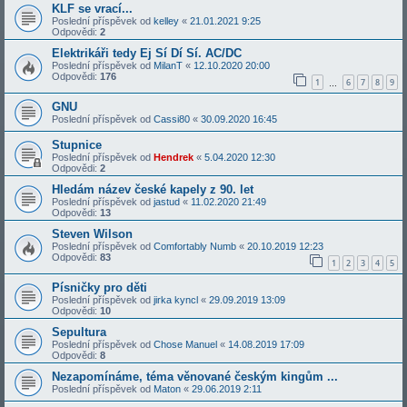
KLF se vrací...
Poslední příspěvek od
kelley
«
21.01.2021 9:25
Odpovědi:
2
Elektrikáři tedy Ej Sí Dí Sí. AC/DC
Poslední příspěvek od
MilanT
«
12.10.2020 20:00
Odpovědi:
176
1
6
7
8
9
…
GNU
Poslední příspěvek od
Cassi80
«
30.09.2020 16:45
Stupnice
Poslední příspěvek od
Hendrek
«
5.04.2020 12:30
Odpovědi:
2
Hledám název české kapely z 90. let
Poslední příspěvek od
jastud
«
11.02.2020 21:49
Odpovědi:
13
Steven Wilson
Poslední příspěvek od
Comfortably Numb
«
20.10.2019 12:23
Odpovědi:
83
1
2
3
4
5
Písničky pro děti
Poslední příspěvek od
jirka kyncl
«
29.09.2019 13:09
Odpovědi:
10
Sepultura
Poslední příspěvek od
Chose Manuel
«
14.08.2019 17:09
Odpovědi:
8
Nezapomínáme, téma věnované českým kingům ...
Poslední příspěvek od
Maton
«
29.06.2019 2:11