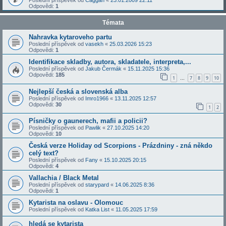
Poslední příspěvek od
Caggan
«
23.01.2009 22:11
Odpovědi:
1
Témata
Nahravka kytaroveho partu
Poslední příspěvek od
vasekh
«
25.03.2026 15:23
Odpovědi:
1
Identifikace skladby, autora, skladatele, interpreta,...
Poslední příspěvek od
Jakub Čermák
«
15.11.2025 15:36
Odpovědi:
185
1
7
8
9
10
…
Nejlepší česká a slovenská alba
Poslední příspěvek od
Imro1966
«
13.11.2025 12:57
Odpovědi:
30
1
2
Písničky o gaunerech, mafii a policii?
Poslední příspěvek od
Pawlik
«
27.10.2025 14:20
Odpovědi:
10
Česká verze Holiday od Scorpions - Prázdniny - zná někdo
celý text?
Poslední příspěvek od
Fany
«
15.10.2025 20:15
Odpovědi:
4
Vallachia / Black Metal
Poslední příspěvek od
starypard
«
14.06.2025 8:36
Odpovědi:
1
Kytarista na oslavu - Olomouc
Poslední příspěvek od
Katka List
«
11.05.2025 17:59
hledá se kytarista