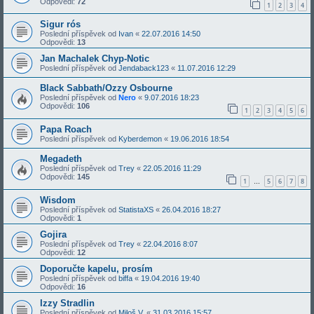
Odpovědi:
72
1
2
3
4
Sigur rós
Poslední příspěvek od
Ivan
«
22.07.2016 14:50
Odpovědi:
13
Jan Machalek Chyp-Notic
Poslední příspěvek od
Jendaback123
«
11.07.2016 12:29
Black Sabbath/Ozzy Osbourne
Poslední příspěvek od
Nero
«
9.07.2016 18:23
Odpovědi:
106
1
2
3
4
5
6
Papa Roach
Poslední příspěvek od
Kyberdemon
«
19.06.2016 18:54
Megadeth
Poslední příspěvek od
Trey
«
22.05.2016 11:29
Odpovědi:
145
1
5
6
7
8
…
Wisdom
Poslední příspěvek od
StatistaXS
«
26.04.2016 18:27
Odpovědi:
1
Gojira
Poslední příspěvek od
Trey
«
22.04.2016 8:07
Odpovědi:
12
Doporučte kapelu, prosím
Poslední příspěvek od
biffa
«
19.04.2016 19:40
Odpovědi:
16
Izzy Stradlin
Poslední příspěvek od
Miloš V.
«
31.03.2016 15:57