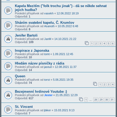
Kapela Mezitím ("folk trochu jinak") - dá se někde sehnat
jejich hudba?
Poslední příspěvek od
vasekh
«
12.06.2022 18:19
Odpovědi:
1
Sháním svatební kapelu, Č. Krumlov
Poslední příspěvek od
Asanoth
«
10.05.2022 6:48
Odpovědi:
8
Jenifer Bartoli
Poslední příspěvek od
JanM
«
14.10.2021 21:22
Odpovědi:
109
1
2
3
4
5
6
Inspirace z Japonska
Poslední příspěvek od
tomt
«
1.09.2021 12:45
Odpovědi:
10
Hledám název písničky z rádia
Poslední příspěvek od
jastud
«
12.08.2021 11:37
Odpovědi:
14
Queen
Poslední příspěvek od
torst
«
5.06.2021 19:35
Odpovědi:
74
1
2
3
4
Bezejmenní hrdinové Youtube :)
Poslední příspěvek od
Jester
«
21.05.2021 12:29
Odpovědi:
617
1
28
29
30
31
…
St. Vincent
Poslední příspěvek od
jbiker
«
15.03.2021 9:13
Odpovědi:
7