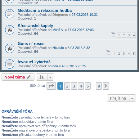
Odpovědi:
12
Meditační a relaxační hudba
Poslední příspěvek od
Diogenes
«
27.03.2016 10:31
Odpovědi:
1
Křesťanské kapely
Poslední příspěvek od
Miloš V.
«
17.03.2016 12:03
Odpovědi:
64
1
2
3
4
Guns n' roses
Poslední příspěvek od
NikaMo
«
8.03.2016 8:32
Odpovědi:
84
1
2
3
4
5
levorucí kytaristé
Poslední příspěvek od
ada
«
4.02.2016 23:25
Nové téma
Stránka
1
z
8
1
2
3
4
5
8
Další
800 témat
…
Přejít na
OPRÁVNĚNÍ FÓRA
Nemůžete
zakládat nová témata v tomto fóru
Nemůžete
odpovídat v tomto fóru
Nemůžete
upravovat své příspěvky v tomto fóru
Nemůžete
mazat své příspěvky v tomto fóru
Nemůžete
přikládat soubory v tomto fóru