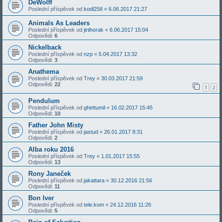
DeWolff
Poslední příspěvek od
kodl258
«
6.06.2017 21:27
Animals As Leaders
Poslední příspěvek od
jiriihorak
«
6.06.2017 15:04
Odpovědi:
6
Nickelback
Poslední příspěvek od
nzp
«
5.04.2017 13:32
Odpovědi:
3
Anathema
Poslední příspěvek od
Trey
«
30.03.2017 21:59
Odpovědi:
22
1
2
Pendulum
Poslední příspěvek od
ghettumil
«
16.02.2017 15:45
Odpovědi:
10
Father John Misty
Poslední příspěvek od
jastud
«
26.01.2017 8:31
Odpovědi:
2
Alba roku 2016
Poslední příspěvek od
Trey
«
1.01.2017 15:55
Odpovědi:
13
Rony Janeček
Poslední příspěvek od
jakattara
«
30.12.2016 21:56
Odpovědi:
11
Bon Iver
Poslední příspěvek od
tele.kom
«
24.12.2016 11:26
Odpovědi:
5