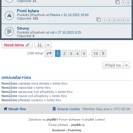
Odpovědi:
21
1
2
První kytara
Poslední příspěvek od
Placka
«
31.10.2022 19:50
Odpovědi:
103
1
2
3
4
5
6
Struny
Poslední příspěvek od
cid
«
27.10.2022 8:25
Odpovědi:
6
Nové téma
Stránka
1
z
13
1
2
3
4
5
13
Další
1295 témat
…
Přejít na
OPRÁVNĚNÍ FÓRA
Nemůžete
zakládat nová témata v tomto fóru
Nemůžete
odpovídat v tomto fóru
Nemůžete
upravovat své příspěvky v tomto fóru
Nemůžete
mazat své příspěvky v tomto fóru
Nemůžete
přikládat soubory v tomto fóru
Obsah fóra
Smazat cookies
Všechny časy jsou v
UTC+01:00
Založeno na
phpBB
® Forum Software © phpBB Limited
Český překlad –
phpBB.cz
Soukromí
|
Podmínky