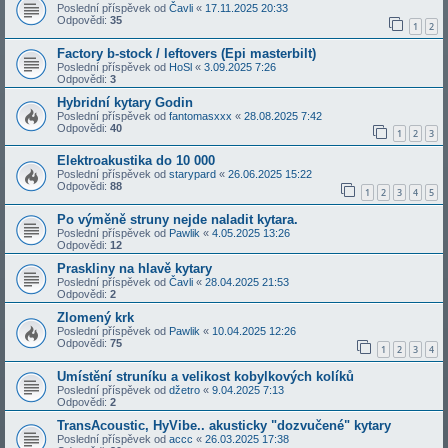
Poslední příspěvek od
Čavli
«
17.11.2025 20:33
Odpovědi:
35
1
2
Factory b-stock / leftovers (Epi masterbilt)
Poslední příspěvek od
HoSl
«
3.09.2025 7:26
Odpovědi:
3
Hybridní kytary Godin
Poslední příspěvek od
fantomasxxx
«
28.08.2025 7:42
Odpovědi:
40
1
2
3
Elektroakustika do 10 000
Poslední příspěvek od
starypard
«
26.06.2025 15:22
Odpovědi:
88
1
2
3
4
5
Po výměně struny nejde naladit kytara.
Poslední příspěvek od
Pawlik
«
4.05.2025 13:26
Odpovědi:
12
Praskliny na hlavě kytary
Poslední příspěvek od
Čavli
«
28.04.2025 21:53
Odpovědi:
2
Zlomený krk
Poslední příspěvek od
Pawlik
«
10.04.2025 12:26
Odpovědi:
75
1
2
3
4
Umístění struníku a velikost kobylkových kolíků
Poslední příspěvek od
džetro
«
9.04.2025 7:13
Odpovědi:
2
TransAcoustic, HyVibe.. akusticky "dozvučené" kytary
Poslední příspěvek od
accc
«
26.03.2025 17:38