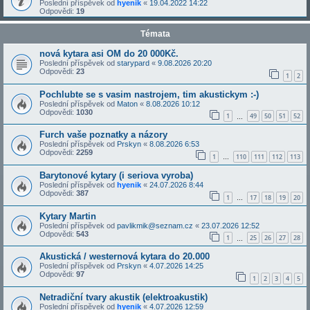
Poslední příspěvek od
hyenik
«
19.04.2022 14:22
Odpovědi:
19
Témata
nová kytara asi OM do 20 000Kč.
Poslední příspěvek od
starypard
«
9.08.2026 20:20
Odpovědi:
23
1
2
Pochlubte se s vasim nastrojem, tim akustickym :-)
Poslední příspěvek od
Maton
«
8.08.2026 10:12
Odpovědi:
1030
1
49
50
51
52
…
Furch vaše poznatky a názory
Poslední příspěvek od
Prskyn
«
8.08.2026 6:53
Odpovědi:
2259
1
110
111
112
113
…
Barytonové kytary (i seriova vyroba)
Poslední příspěvek od
hyenik
«
24.07.2026 8:44
Odpovědi:
387
1
17
18
19
20
…
Kytary Martin
Poslední příspěvek od
pavlikmik@seznam.cz
«
23.07.2026 12:52
Odpovědi:
543
1
25
26
27
28
…
Akustická / westernová kytara do 20.000
Poslední příspěvek od
Prskyn
«
4.07.2026 14:25
Odpovědi:
97
1
2
3
4
5
Netradiční tvary akustik (elektroakustik)
Poslední příspěvek od
hyenik
«
4.07.2026 12:59