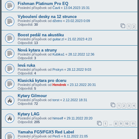
Fishman Platinum Pro EQ
Poslední příspěvek od
Čavli
«
13.04.2023 15:31
Vyboulení desky na 12 strunce
Poslední příspěvek od
džetro
«
23.02.2023 0:09
Odpovědi:
30
1
2
Boost pedál na akustiku
Poslední příspěvek od
guitar.zl
«
21.02.2023 4:23
Odpovědi:
13
Nová kytara a struny
Poslední příspěvek od
Kubika1
«
28.12.2022 12:36
Odpovědi:
3
levá ruka
Poslední příspěvek od
Prskyn
«
28.12.2022 9:03
Odpovědi:
4
Klasická kytara pro dceru
Poslední příspěvek od
Hendrek
«
23.12.2022 20:31
Odpovědi:
5
Kytary Gilmour
Poslední příspěvek od
torst
«
2.12.2022 18:31
Odpovědi:
72
1
2
3
4
Kytary LAG
Poslední příspěvek od
himself
«
29.11.2022 20:20
Odpovědi:
205
1
8
9
10
11
…
Yamaha FG5/FGX5 Red Label
Poslední příspěvek od
Pes5
«
6.11.2022 21:05