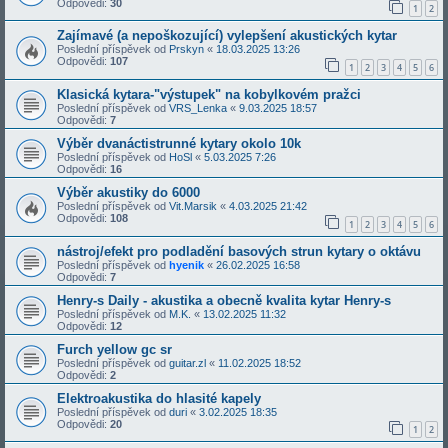
Odpovědi:
30
1
2
Zajímavé (a nepoškozující) vylepšení akustických kytar
Poslední příspěvek od
Prskyn
«
18.03.2025 13:26
Odpovědi:
107
1
2
3
4
5
6
Klasická kytara-"výstupek" na kobylkovém pražci
Poslední příspěvek od
VRS_Lenka
«
9.03.2025 18:57
Odpovědi:
7
Výběr dvanáctistrunné kytary okolo 10k
Poslední příspěvek od
HoSl
«
5.03.2025 7:26
Odpovědi:
16
Výběr akustiky do 6000
Poslední příspěvek od
Vit.Marsik
«
4.03.2025 21:42
Odpovědi:
108
1
2
3
4
5
6
nástroj/efekt pro podladění basových strun kytary o oktávu
Poslední příspěvek od
hyenik
«
26.02.2025 16:58
Odpovědi:
7
Henry-s Daily - akustika a obecně kvalita kytar Henry-s
Poslední příspěvek od
M.K.
«
13.02.2025 11:32
Odpovědi:
12
Furch yellow gc sr
Poslední příspěvek od
guitar.zl
«
11.02.2025 18:52
Odpovědi:
2
Elektroakustika do hlasité kapely
Poslední příspěvek od
duri
«
3.02.2025 18:35
Odpovědi:
20
1
2