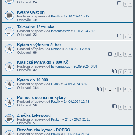
Odpovědi:
24
1
2
Kytary Ovation
Poslední příspěvek od
Pawlik
«
19.10.2024 15:12
Odpovědi:
10
Takamine 12strunka
Poslední příspěvek od
fantomasxxx
«
7.10.2024 7:13
Odpovědi:
22
1
2
Kytara s výřezem či bez
Poslední příspěvek od
himself
«
29.09.2024 20:09
Odpovědi:
68
1
2
3
4
Klasická kytara do 7 000 Kč
Poslední příspěvek od
fantomasxxx
«
26.09.2024 6:58
Odpovědi:
42
1
2
3
Kytara do 10 000
Poslední příspěvek od
OldaS
«
24.09.2024 8:36
Odpovědi:
164
1
6
7
8
9
…
Pomoc s oceněním kytary
Poslední příspěvek od
Pawlik
«
14.09.2024 12:43
Odpovědi:
56
1
2
3
Značka Lakewood
Poslední příspěvek od
Prskyn
«
24.07.2024 21:16
Odpovědi:
5
Rezofonická kytara - DOBRO
Poslední příspěvek od
Pawlik
«
10.06.2024 21:34