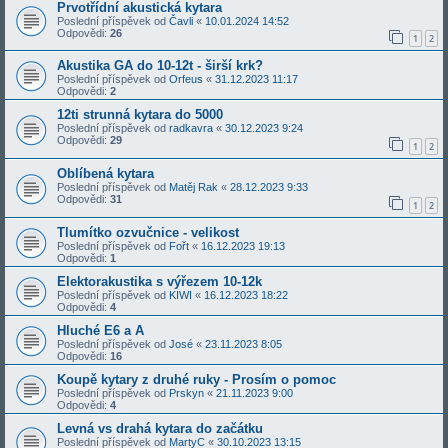
Prvotřídní akustická kytara
Poslední příspěvek od
Čavli
«
10.01.2024 14:52
Odpovědi:
26
1
2
Akustika GA do 10-12t - širší krk?
Poslední příspěvek od
Orfeus
«
31.12.2023 11:17
Odpovědi:
2
12ti strunná kytara do 5000
Poslední příspěvek od
radkavra
«
30.12.2023 9:24
Odpovědi:
29
1
2
Oblíbená kytara
Poslední příspěvek od
Matěj Rak
«
28.12.2023 9:33
Odpovědi:
31
1
2
Tlumítko ozvučnice - velikost
Poslední příspěvek od
Fořt
«
16.12.2023 19:13
Odpovědi:
1
Elektorakustika s výřezem 10-12k
Poslední příspěvek od
KIWI
«
16.12.2023 18:22
Odpovědi:
4
Hluché E6 a A
Poslední příspěvek od
José
«
23.11.2023 8:05
Odpovědi:
16
Koupě kytary z druhé ruky - Prosím o pomoc
Poslední příspěvek od
Prskyn
«
21.11.2023 9:00
Odpovědi:
4
Levná vs drahá kytara do začátku
Poslední příspěvek od
MartyC
«
30.10.2023 13:15