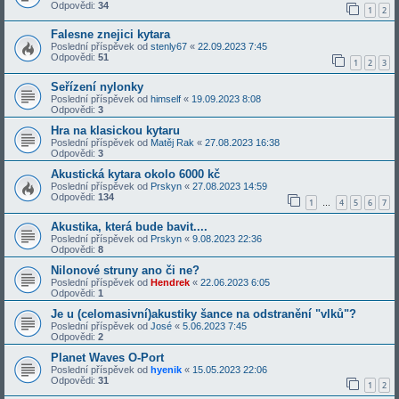
Odpovědi:
34
1
2
Falesne znejici kytara
Poslední příspěvek od
stenly67
«
22.09.2023 7:45
Odpovědi:
51
1
2
3
Seřízení nylonky
Poslední příspěvek od
himself
«
19.09.2023 8:08
Odpovědi:
3
Hra na klasickou kytaru
Poslední příspěvek od
Matěj Rak
«
27.08.2023 16:38
Odpovědi:
3
Akustická kytara okolo 6000 kč
Poslední příspěvek od
Prskyn
«
27.08.2023 14:59
Odpovědi:
134
1
4
5
6
7
…
Akustika, která bude bavit....
Poslední příspěvek od
Prskyn
«
9.08.2023 22:36
Odpovědi:
8
Nilonové struny ano či ne?
Poslední příspěvek od
Hendrek
«
22.06.2023 6:05
Odpovědi:
1
Je u (celomasivní)akustiky šance na odstranění "vlků"?
Poslední příspěvek od
José
«
5.06.2023 7:45
Odpovědi:
2
Planet Waves O-Port
Poslední příspěvek od
hyenik
«
15.05.2023 22:06
Odpovědi:
31
1
2