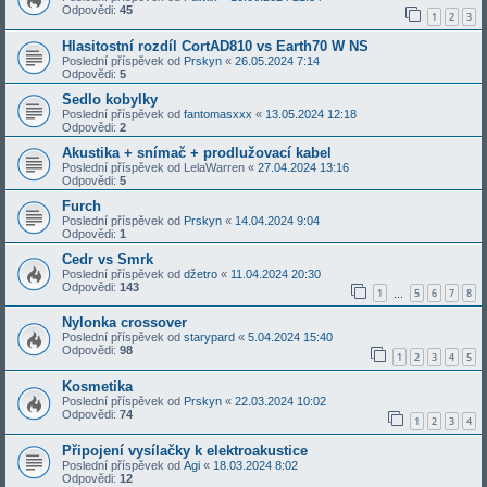
Odpovědi:
45
1
2
3
Hlasitostní rozdíl CortAD810 vs Earth70 W NS
Poslední příspěvek od
Prskyn
«
26.05.2024 7:14
Odpovědi:
5
Sedlo kobylky
Poslední příspěvek od
fantomasxxx
«
13.05.2024 12:18
Odpovědi:
2
Akustika + snímač + prodlužovací kabel
Poslední příspěvek od
LelaWarren
«
27.04.2024 13:16
Odpovědi:
5
Furch
Poslední příspěvek od
Prskyn
«
14.04.2024 9:04
Odpovědi:
1
Cedr vs Smrk
Poslední příspěvek od
džetro
«
11.04.2024 20:30
Odpovědi:
143
1
5
6
7
8
…
Nylonka crossover
Poslední příspěvek od
starypard
«
5.04.2024 15:40
Odpovědi:
98
1
2
3
4
5
Kosmetika
Poslední příspěvek od
Prskyn
«
22.03.2024 10:02
Odpovědi:
74
1
2
3
4
Připojení vysílačky k elektroakustice
Poslední příspěvek od
Agi
«
18.03.2024 8:02
Odpovědi:
12