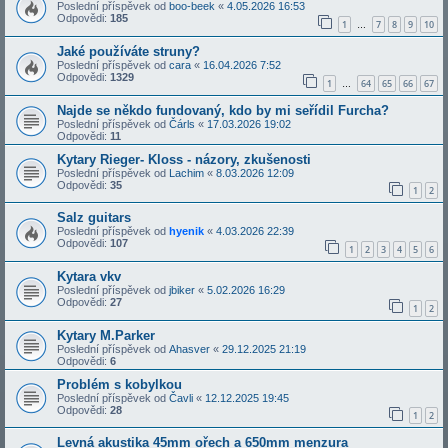
Poslední příspěvek od
boo-beek
«
4.05.2026 16:53
Odpovědi:
185
1
7
8
9
10
…
Jaké používáte struny?
Poslední příspěvek od
cara
«
16.04.2026 7:52
Odpovědi:
1329
1
64
65
66
67
…
Najde se někdo fundovaný, kdo by mi seřídil Furcha?
Poslední příspěvek od
Čárls
«
17.03.2026 19:02
Odpovědi:
11
Kytary Rieger- Kloss - názory, zkušenosti
Poslední příspěvek od
Lachim
«
8.03.2026 12:09
Odpovědi:
35
1
2
Salz guitars
Poslední příspěvek od
hyenik
«
4.03.2026 22:39
Odpovědi:
107
1
2
3
4
5
6
Kytara vkv
Poslední příspěvek od
jbiker
«
5.02.2026 16:29
Odpovědi:
27
1
2
Kytary M.Parker
Poslední příspěvek od
Ahasver
«
29.12.2025 21:19
Odpovědi:
6
Problém s kobylkou
Poslední příspěvek od
Čavli
«
12.12.2025 19:45
Odpovědi:
28
1
2
Levná akustika 45mm ořech a 650mm menzura