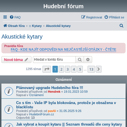
Hudební fórum
FAQ
Registrovat
Přihlásit se
H
Obsah fóra
:: Kytary
Akustické kytary
l
Akustické kytary
e
Pravidla fóra
d
FAQ - KDE NAJÍT ODPOVĚDI NA NEJČASTĚJŠÍ OTÁZKY - ČTĚTE
a
Hledat
Pokročilé hledání
Nové téma
t
Stránka
1
z
13
1
2
3
4
5
13
Další
1295 témat
…
Oznámení
Plánovaný upgrade Hudebního fóra !!!
Poslední příspěvek od
Hendrek
«
19.01.2023 10:59
Napsal v
Oznámení
Co s tím - Vaše IP byla blokována, protože je obsažena v
blacklistu
Poslední příspěvek od
pavlii
«
31.05.2025 9:26
Napsal v
HudebníFórum.cz
Odpovědi:
13
Jak vybrat a koupit kytaru || Seznam threadů dle ceny kytary