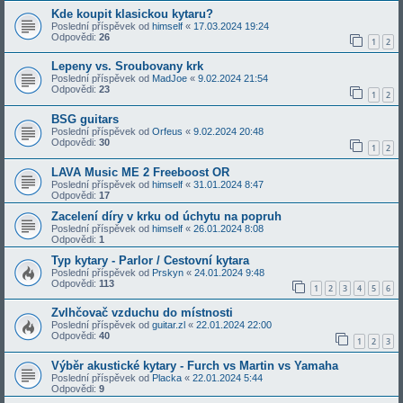
Kde koupit klasickou kytaru?
Poslední příspěvek od
himself
«
17.03.2024 19:24
Odpovědi:
26
1
2
Lepeny vs. Sroubovany krk
Poslední příspěvek od
MadJoe
«
9.02.2024 21:54
Odpovědi:
23
1
2
BSG guitars
Poslední příspěvek od
Orfeus
«
9.02.2024 20:48
Odpovědi:
30
1
2
LAVA Music ME 2 Freeboost OR
Poslední příspěvek od
himself
«
31.01.2024 8:47
Odpovědi:
17
Zacelení díry v krku od úchytu na popruh
Poslední příspěvek od
himself
«
26.01.2024 8:08
Odpovědi:
1
Typ kytary - Parlor / Cestovní kytara
Poslední příspěvek od
Prskyn
«
24.01.2024 9:48
Odpovědi:
113
1
2
3
4
5
6
Zvlhčovač vzduchu do místnosti
Poslední příspěvek od
guitar.zl
«
22.01.2024 22:00
Odpovědi:
40
1
2
3
Výběr akustické kytary - Furch vs Martin vs Yamaha
Poslední příspěvek od
Placka
«
22.01.2024 5:44
Odpovědi:
9