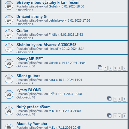
Stržený inbus výztuhy krku - řešení
Poslední příspěvek od
Gobak
«
8.01.2025 18:50
Odpovědi:
4
Drnčení struny G
Poslední příspěvek od
debilnikrypl
«
8.01.2025 17:36
Odpovědi:
4
Crafter
Poslední příspěvek od
Fridlik
«
5.01.2025 15:53
Odpovědi:
1
Sháním kytaru Alvarez AD30CE48
Poslední příspěvek od
himself
«
19.12.2024 8:14
Odpovědi:
1
Kytary MEIPET
Poslední příspěvek od
Valesk
«
14.12.2024 21:04
Odpovědi:
80
1
2
3
4
5
Silent guitars
Poslední příspěvek od
cara
«
16.11.2024 14:21
Odpovědi:
2
kytary BLOND
Poslední příspěvek od
Fořt
«
15.11.2024 15:50
Odpovědi:
48
1
2
3
Nultý pražec 45mm
Poslední příspěvek od
M.K.
«
7.11.2024 21:00
Odpovědi:
48
1
2
3
Akustiky Yamaha
Poslední příspěvek od
M.K.
«
7.11.2024 20:45