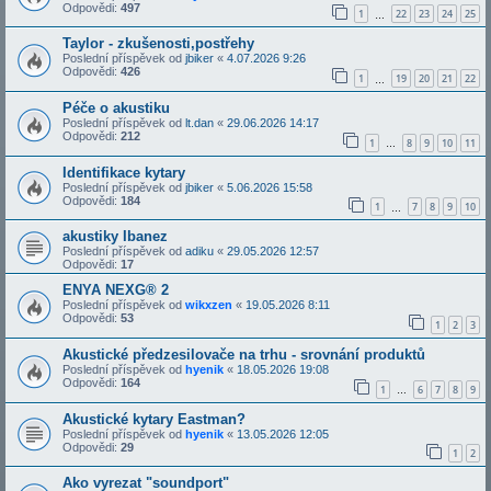
Odpovědi:
497
1
22
23
24
25
…
Taylor - zkušenosti,postřehy
Poslední příspěvek od
jbiker
«
4.07.2026 9:26
Odpovědi:
426
1
19
20
21
22
…
Péče o akustiku
Poslední příspěvek od
lt.dan
«
29.06.2026 14:17
Odpovědi:
212
1
8
9
10
11
…
Identifikace kytary
Poslední příspěvek od
jbiker
«
5.06.2026 15:58
Odpovědi:
184
1
7
8
9
10
…
akustiky Ibanez
Poslední příspěvek od
adiku
«
29.05.2026 12:57
Odpovědi:
17
ENYA NEXG® 2
Poslední příspěvek od
wikxzen
«
19.05.2026 8:11
Odpovědi:
53
1
2
3
Akustické předzesilovače na trhu - srovnání produktů
Poslední příspěvek od
hyenik
«
18.05.2026 19:08
Odpovědi:
164
1
6
7
8
9
…
Akustické kytary Eastman?
Poslední příspěvek od
hyenik
«
13.05.2026 12:05
Odpovědi:
29
1
2
Ako vyrezat "soundport"