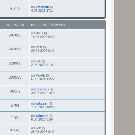
od
kmensik
91027
4.07.2015 17:14
ZOBRAZENÍ
POSLEDNÍ PŘÍSPĚVEK
od
filo01
297883
18.05.2026 6:39
od
torst
242098
20.02.2026 0:42
od
volfi
228900
2.05.2025 8:10
od
Pawlik
203555
6.09.2024 13:22
od
cherreda
36062
30.07.2026 16:20
od
wikxzen
5794
7.06.2026 18:09
od
wikxzen
1101
6.06.2026 8:59
od
volfi
91043
25.05.2026 9:41