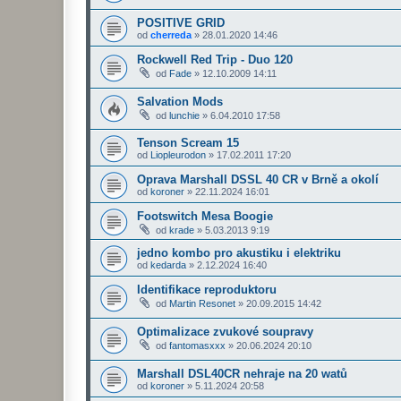
POSITIVE GRID
od
cherreda
»
28.01.2020 14:46
Rockwell Red Trip - Duo 120
od
Fade
»
12.10.2009 14:11
Salvation Mods
od
lunchie
»
6.04.2010 17:58
Tenson Scream 15
od
Liopleurodon
»
17.02.2011 17:20
Oprava Marshall DSSL 40 CR v Brně a okolí
od
koroner
»
22.11.2024 16:01
Footswitch Mesa Boogie
od
krade
»
5.03.2013 9:19
jedno kombo pro akustiku i elektriku
od
kedarda
»
2.12.2024 16:40
Identifikace reproduktoru
od
Martin Resonet
»
20.09.2015 14:42
Optimalizace zvukové soupravy
od
fantomasxxx
»
20.06.2024 20:10
Marshall DSL40CR nehraje na 20 watů
od
koroner
»
5.11.2024 20:58