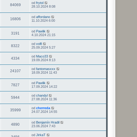
od
frytol
84069
28.10.2024 8:08
od
affordano
16806
11.10.2024 6:00
od
Pawlik
3191
4.10.2024 21:15
od
volfi
8322
25.09.2024 5:27
od
Maco33
4334
19.09.2024 8:13
od
fantomasxxx
24107
18.09.2024 11:43
od
Pawlik
7827
17.09.2024 14:22
od
chandyl
5944
27.08.2024 11:36
od
cherreda
35999
24.07.2024 14:55
od
Benjamín Hradil
4890
23.06.2024 7:43
od
JirkaT