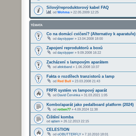
Silový/reproduktorový kabel FAQ
od
Wohma
»
22.05.2009 12:25
TÉMATA
Co na domácí cvičení? (Alternativy k aparatuře)
od
dayslypper
»
13.04.2008 18:00
Zapojení reproduktorů a boxů
od
dayslypper
»
9.09.2008 16:22
Zacházení s lampovým aparátem
od
afektband
»
1.06.2008 10:37
Fakta o rozdílech tranzistorů a lamp
od
Red Bull
»
23.03.2008 21:43
FRFR systém vs lampový aparát
od
David Červinka
»
31.03.2021 1:05
Kombo/aparát jako pedalboard platform (2024)
od
rotten77
»
4.09.2024 11:38
Čištění komba
od
ajdam
»
26.12.2013 22:15
CELESTION
od
oOBUTTERFLY
»
7.10.2010 18:01