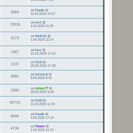
od
Pawlik
5064
11.04.2025 14:27
od
torst
13618
4.04.2025 11:33
od
WolFeR
3273
1.04.2025 11:14
od
torst
1367
22.03.2025 17:12
od
HoSl
2137
20.03.2025 17:48
od
mirostrat
6082
9.03.2025 9:41
od
rotten77
1990
28.02.2025 6:43
od
HoSl
66716
11.02.2025 11:53
od
Pawlik
6044
4.02.2025 17:14
od
Trevor
4734
2.02.2025 11:13