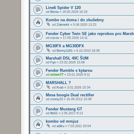
Line6 Spider V 120
od
Besta
»
18.05.2026 16:19
Kombo na doma i do zkušebny
od
Zdenekk
»
5.06.2020 13:23
Fender Cyber Twin SE jako reprobox pro Mars
od
cocos
»
17.05.2026 14:11
MG30FX a MG30DFX
od
Benny1181
»
6.10.2010 18:38
Marshall DSL 40C ŠUM
od
Fgn
»
23.02.2026 15:08
Fender Rumble s kytarou
od
rotten77
»
23.01.2026 8:11
MARSHALL ?
od
Krab
»
3.01.2026 15:34
Mesa boogie Dual rectifier
od
zonny23
»
16.09.2012 16:08
Fender Mustang GT
od
filo01
»
2.05.2017 8:13
kombo od mmjuz
od
adiku
»
7.03.2011 20:04