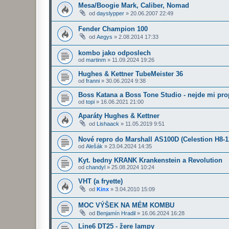
Mesa/Boogie Mark, Caliber, Nomad
od
dayslypper
»
20.06.2007 22:49
Fender Champion 100
od
Aegys
»
2.08.2014 17:33
kombo jako odposlech
od
martinm
»
11.09.2024 19:26
Hughes & Kettner TubeMeister 36
od
franni
»
30.06.2024 9:38
Boss Katana a Boss Tone Studio - nejde mi pro
od
topi
»
16.06.2021 21:00
Aparáty Hughes & Kettner
od
Lishaack
»
11.05.2019 9:51
Nové repro do Marshall AS100D (Celestion H8-1
od
Alešák
»
23.04.2024 14:35
Kyt. bedny KRANK Krankenstein a Revolution
od
chandyl
»
25.08.2024 10:24
VHT (a fryette)
od
Kinx
»
3.04.2010 15:09
MOC VÝŠEK NA MÉM KOMBU
od
Benjamín Hradil
»
16.06.2024 16:28
Line6 DT25 - žere lampy