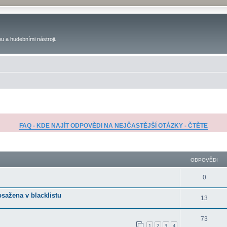
u a hudebními nástroji.
FAQ - KDE NAJÍT ODPOVĚDI NA NEJČASTĚJŠÍ OTÁZKY - ČTĚTE
ilé hledání
ODPOVĚDI
0
bsažena v blacklistu
13
73
1
2
3
4