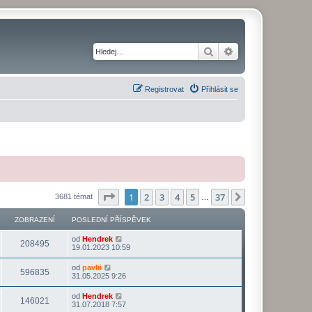
Hledat
Pokročilé hledání
Registrovat
Přihlásit se
Stránka
1
z
37
1
2
3
4
5
37
Další
3681 témat
…
ZOBRAZENÍ
POSLEDNÍ PŘÍSPĚVEK
od
Hendrek
208495
19.01.2023 10:59
od
pavlii
596835
31.05.2025 9:26
od
Hendrek
146021
31.07.2018 7:57