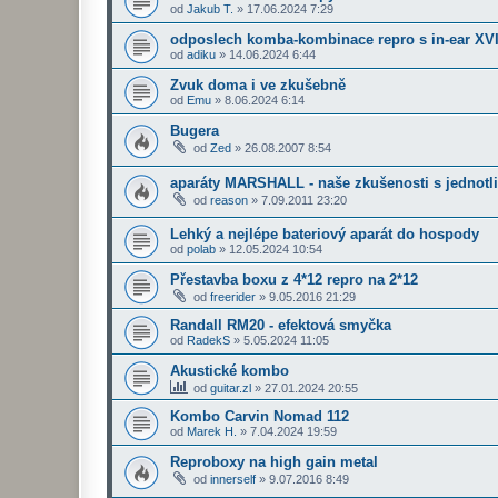
od
Jakub T.
»
17.06.2024 7:29
odposlech komba-kombinace repro s in-ear XV
od
adiku
»
14.06.2024 6:44
Zvuk doma i ve zkušebně
od
Emu
»
8.06.2024 6:14
Bugera
od
Zed
»
26.08.2007 8:54
aparáty MARSHALL - naše zkušenosti s jednotl
od
reason
»
7.09.2011 23:20
Lehký a nejlépe bateriový aparát do hospody
od
polab
»
12.05.2024 10:54
Přestavba boxu z 4*12 repro na 2*12
od
freerider
»
9.05.2016 21:29
Randall RM20 - efektová smyčka
od
RadekS
»
5.05.2024 11:05
Akustické kombo
od
guitar.zl
»
27.01.2024 20:55
Kombo Carvin Nomad 112
od
Marek H.
»
7.04.2024 19:59
Reproboxy na high gain metal
od
innerself
»
9.07.2016 8:49