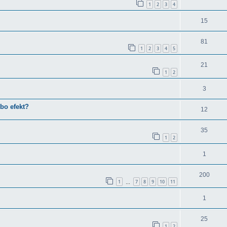
1
2
3
4
15
81
1
2
3
4
5
21
1
2
3
bo efekt?
12
35
1
2
1
200
1
7
8
9
10
11
…
1
25
1
2