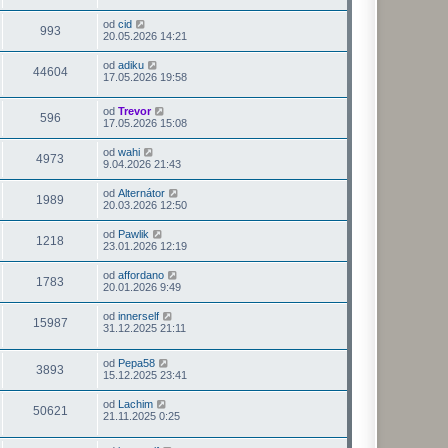
od
cid
993
20.05.2026 14:21
od
adiku
44604
17.05.2026 19:58
od
Trevor
596
17.05.2026 15:08
od
wahi
4973
9.04.2026 21:43
od
Alternátor
1989
20.03.2026 12:50
od
Pawlik
1218
23.01.2026 12:19
od
affordano
1783
20.01.2026 9:49
od
innerself
15987
31.12.2025 21:11
od
Pepa58
3893
15.12.2025 23:41
od
Lachim
50621
21.11.2025 0:25