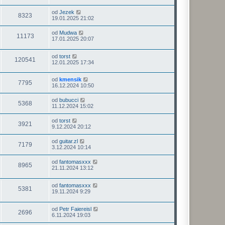
od
Jezek
8323
19.01.2025 21:02
od
Mudwa
11173
17.01.2025 20:07
od
torst
120541
12.01.2025 17:34
od
kmensik
7795
16.12.2024 10:50
od
bubucci
5368
11.12.2024 15:02
od
torst
3921
9.12.2024 20:12
od
guitar.zl
7179
3.12.2024 10:14
od
fantomasxxx
8965
21.11.2024 13:12
od
fantomasxxx
5381
19.11.2024 9:29
od
Petr Faiereisl
2696
6.11.2024 19:03