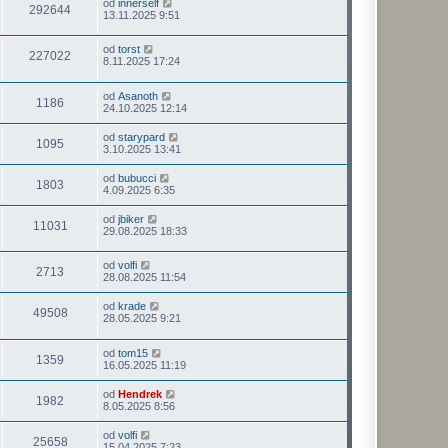
od
innerself
292644
13.11.2025 9:51
od
torst
227022
8.11.2025 17:24
od
Asanoth
1186
24.10.2025 12:14
od
starypard
1095
3.10.2025 13:41
od
bubucci
1803
4.09.2025 6:35
od
jbiker
11031
29.08.2025 18:33
od
volfi
2713
28.08.2025 11:54
od
krade
49508
28.05.2025 9:21
od
tom15
1359
16.05.2025 11:19
od
Hendrek
1982
8.05.2025 8:56
od
volfi
25658
15.04.2025 7:23