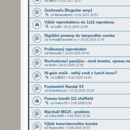
od
filo01
»
1.02.2017 15:17
Zesilovače Bluguitar amp1
od
Miraantikrist
»
5.02.2021 20:57
Výběr reproduktoru do 1x12 reproboxu
od
volfi
»
10.11.2023 11:09
Digitální preamp do lampového comba
od
xchval@seznam.cz
»
19.03.2025 11:05
Poškozený reproduktor
od
Honza45
»
13.03.2025 20:43
Rozhodovací paralýza - nové kombo, oprava ne
od
HoSl
»
28.02.2025 12:34
Hi-gain zesík - velký zvuk z lunch boxu?
od
Cliff007
»
5.02.2025 14:59
Footswitch Randal V2
od
EricktheLost
»
27.02.2025 10:25
Peavey bandit 112 sheffield
od
romcx75
»
3.06.2008 5:55
Marshall MG15 - problem
od
Cinky1990
»
4.02.2025 12:46
Výběr tranzistorového komba
od
Hypocrites
»
9.08.2010 16:07