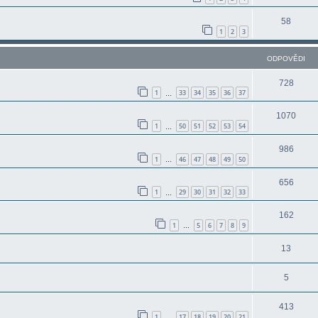
58
1
2
3
ODPOVĚDI
728
1
33
34
35
36
37
…
1070
1
50
51
52
53
54
…
986
1
46
47
48
49
50
…
656
1
29
30
31
32
33
…
162
1
5
6
7
8
9
…
13
5
413
1
17
18
19
20
21
…