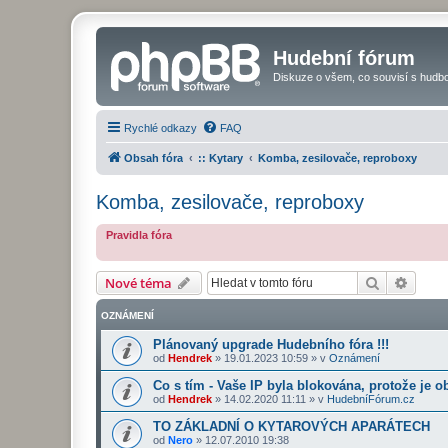
Hudební fórum
Diskuze o všem, co souvisí s hudbo
Rychlé odkazy
FAQ
Obsah fóra
:: Kytary
Komba, zesilovače, reproboxy
Komba, zesilovače, reproboxy
Pravidla fóra
Hledat
Pokroč
Nové téma
OZNÁMENÍ
Plánovaný upgrade Hudebního fóra !!!
od
Hendrek
»
19.01.2023 10:59
» v
Oznámení
Co s tím - Vaše IP byla blokována, protože je o
od
Hendrek
»
14.02.2020 11:11
» v
HudebníFórum.cz
TO ZÁKLADNÍ O KYTAROVÝCH APARÁTECH
od
Nero
»
12.07.2010 19:38