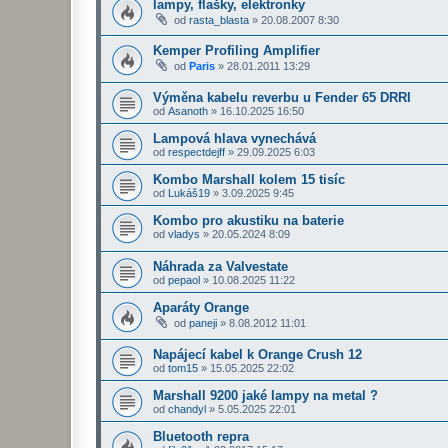
lampy, flašky, elektronky
od
rasta_blasta
»
20.08.2007 8:30
Kemper Profiling Amplifier
od
Paris
»
28.01.2011 13:29
Výměna kabelu reverbu u Fender 65 DRRI
od
Asanoth
»
16.10.2025 16:50
Lampová hlava vynechává
od
respectdejff
»
29.09.2025 6:03
Kombo Marshall kolem 15 tisíc
od
Lukáš19
»
3.09.2025 9:45
Kombo pro akustiku na baterie
od
vladys
»
20.05.2024 8:09
Náhrada za Valvestate
od
pepaol
»
10.08.2025 11:22
Aparáty Orange
od
paneji
»
8.08.2012 11:01
Napájecí kabel k Orange Crush 12
od
tom15
»
15.05.2025 22:02
Marshall 9200 jaké lampy na metal ?
od
chandyl
»
5.05.2025 22:01
Bluetooth repra