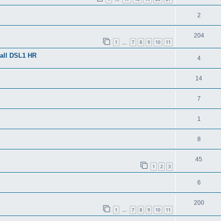
2
204
1
7
8
9
10
11
…
hall DSL1 HR
4
14
7
1
8
45
1
2
3
6
200
1
7
8
9
10
11
…