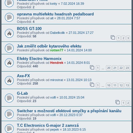
Poslední příspěvek od
ketty
«
7.02.2024 16:39
Odpovědi:
2
opravna multiefektu headrush pedalboard
Poslední příspěvek od
alt
«
28.01.2024 7:57
Odpovědi:
4
BOSS GT-100
Poslední příspěvek od
Dabelkolik
«
27.01.2024 17:27
Odpovědi:
58
1
2
3
Jak změřit odběr kytarového efektu
Poslední příspěvek od
rotten77
«
14.01.2024 14:00
Efekty Electro Harmonix
Poslední příspěvek od
Hendrek
«
14.01.2024 8:01
Odpovědi:
440
1
20
21
22
23
…
Axe-FX
Poslední příspěvek od
mirostrat
«
13.01.2024 10:13
Odpovědi:
258
1
10
11
12
13
…
G-Lab
Poslední příspěvek od
volfi
«
10.01.2024 15:04
Odpovědi:
23
1
2
Switcher s možností efektové smyčky a přepínání kanálu
Poslední příspěvek od
volfi
«
20.12.2023 0:37
Odpovědi:
19
T.C Electronics G-major 2 zamrzá
Poslední příspěvek od
pepek
«
18.10.2023 6:15
Odpovědi:
4