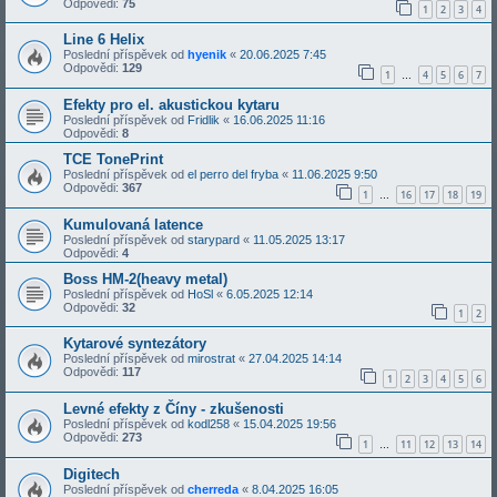
Odpovědi:
75
1
2
3
4
Line 6 Helix
Poslední příspěvek od
hyenik
«
20.06.2025 7:45
Odpovědi:
129
1
4
5
6
7
…
Efekty pro el. akustickou kytaru
Poslední příspěvek od
Fridlik
«
16.06.2025 11:16
Odpovědi:
8
TCE TonePrint
Poslední příspěvek od
el perro del fryba
«
11.06.2025 9:50
Odpovědi:
367
1
16
17
18
19
…
Kumulovaná latence
Poslední příspěvek od
starypard
«
11.05.2025 13:17
Odpovědi:
4
Boss HM-2(heavy metal)
Poslední příspěvek od
HoSl
«
6.05.2025 12:14
Odpovědi:
32
1
2
Kytarové syntezátory
Poslední příspěvek od
mirostrat
«
27.04.2025 14:14
Odpovědi:
117
1
2
3
4
5
6
Levné efekty z Číny - zkušenosti
Poslední příspěvek od
kodl258
«
15.04.2025 19:56
Odpovědi:
273
1
11
12
13
14
…
Digitech
Poslední příspěvek od
cherreda
«
8.04.2025 16:05