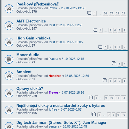
Pedálový předzesilovač
Poslední příspěvek od
Pawlik
«
26.10.2025 13:50
Odpovědi:
579
1
26
27
28
29
…
AMT Electronics
Poslední příspěvek od
torst
«
22.10.2025 11:53
Odpovědi:
147
1
5
6
7
8
…
High Gain krabicka
Poslední příspěvek od
torst
«
20.10.2025 19:05
Odpovědi:
97
1
2
3
4
5
Mooer Audio
Poslední příspěvek od
Placka
«
3.10.2025 12:15
Odpovědi:
21
1
2
Ambient
Poslední příspěvek od
Hendrek
«
15.08.2025 12:56
Odpovědi:
67
1
2
3
4
Opravy efektů?
Poslední příspěvek od
Trevor
«
8.07.2025 18:16
Odpovědi:
229
1
9
10
11
12
…
Nejšílenější efekty a nestandardní zvuky s kytarou
Poslední příspěvek od
litrfree
«
8.07.2025 0:07
Odpovědi:
195
1
7
8
9
10
…
Digitech Jamman (Stereo, Solo, XT), Jam Manager
Poslední příspěvek od
sentera
«
26.06.2025 12:45