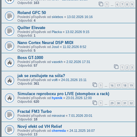
Odpovědi:
163
1
6
7
8
9
…
Roland GFC 50
Poslední příspěvek od
sklebos
«
13.02.2026 16:16
Odpovědi:
4
Quilter Elevate
Poslední příspěvek od
Placka
«
13.02.2026 9:15
Odpovědi:
1
Nano Cortex Neural DSP MIDI
Poslední příspěvek od
José
«
11.02.2026 8:52
Odpovědi:
5
Boss GT-1000
Poslední příspěvek od
vasekh
«
2.02.2026 17:31
Odpovědi:
57
1
2
3
jak se zesilujete na sóla?
Poslední příspěvek od
volfi
«
24.01.2026 15:11
Odpovědi:
361
1
16
17
18
19
…
Simulace reproboxu pro LIVE (stompbox a rack)
Poslední příspěvek od
hyenik
«
23.01.2026 12:00
Odpovědi:
620
1
29
30
31
32
…
Fractal FM3 Turbo
Poslední příspěvek od
mirostrat
«
7.01.2026 20:01
Odpovědi:
18
Nový efekt od VH Relief
Poslední příspěvek od
cherreda
«
24.11.2025 16:07
Odpovědi:
13