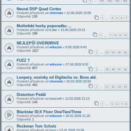
1
151
152
153
154
…
Neural DSP Quad Cortex
Poslední příspěvek od
cherreda
«
12.06.2026 10:09
Odpovědi:
130
1
4
5
6
7
…
Multiefekt hezky poporadku ...
Poslední příspěvek od
lt.dan
«
13.05.2026 23:22
Odpovědi:
199
1
7
8
9
10
…
NEJLEPŠÍ OVERDRIVE
Poslední příspěvek od
wikxzen
«
9.05.2026 8:43
Odpovědi:
1117
1
53
54
55
56
…
FUZZ ?
Poslední příspěvek od
wikxzen
«
27.04.2026 9:02
Odpovědi:
827
1
39
40
41
42
…
Loopery, novinky od Digitechu vs. Boss atd.
Poslední příspěvek od
cherreda
«
20.03.2026 20:50
Odpovědi:
462
1
21
22
23
24
…
Distortion Pedál
Poslední příspěvek od
innerself
«
12.03.2026 21:13
Odpovědi:
145
1
5
6
7
8
…
Blackstar ID:X Floor One/Two/Three
Poslední příspěvek od
wikxzen
«
26.02.2026 21:26
Odpovědi:
1
Rockman Tom Scholz
Poslední příspěvek od
torst
«
22.02.2026 13:28