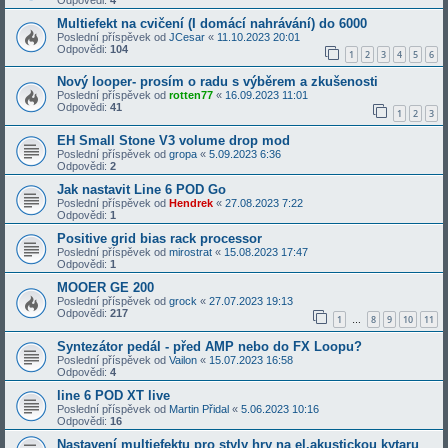
Multiefekt na cvičení (I domácí nahrávání) do 6000
Poslední příspěvek od
JCesar
«
11.10.2023 20:01
Odpovědi:
104
1
2
3
4
5
6
Nový looper- prosím o radu s výběrem a zkušenosti
Poslední příspěvek od
rotten77
«
16.09.2023 11:01
Odpovědi:
41
1
2
3
EH Small Stone V3 volume drop mod
Poslední příspěvek od
gropa
«
5.09.2023 6:36
Odpovědi:
2
Jak nastavit Line 6 POD Go
Poslední příspěvek od
Hendrek
«
27.08.2023 7:22
Odpovědi:
1
Positive grid bias rack processor
Poslední příspěvek od
mirostrat
«
15.08.2023 17:47
Odpovědi:
1
MOOER GE 200
Poslední příspěvek od
grock
«
27.07.2023 19:13
Odpovědi:
217
1
8
9
10
11
…
Syntezátor pedál - před AMP nebo do FX Loopu?
Poslední příspěvek od
Vailon
«
15.07.2023 16:58
Odpovědi:
4
line 6 POD XT live
Poslední příspěvek od
Martin Přidal
«
5.06.2023 10:16
Odpovědi:
16
Nastavení multiefektu pro styly hry na el.akustickou kytaru