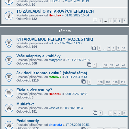
Poslední příspěvek od
LUBOSH
«
20.01.2021 11:19
Odpovědi:
10
TO ZÁKLADNÍ O KYTAROVÝCH EFEKTECH
Poslední příspěvek od
Hendrek
«
31.01.2022 15:04
Odpovědi:
132
1
4
5
6
7
…
Témata
KYTAROVÉ MULTI-EFEKTY (ROZCESTNÍK)
Poslední příspěvek od
volfi
«
27.07.2026 11:30
Odpovědi:
194
1
7
8
9
10
…
Vaše adaptéry a krabičky
Poslední příspěvek od
starypard
«
27.11.2025 23:18
Odpovědi:
808
1
38
39
40
41
…
Jak docílit tohoto zvuku? (sběrné téma)
Poslední příspěvek od
rotten77
«
21.11.2024 9:13
Odpovědi:
2215
1
108
109
110
111
…
Efekt s více vstupy?
Poslední příspěvek od
Hendrek
«
6.08.2026 20:35
Odpovědi:
8
Multiefekt
Poslední příspěvek od
vasekh
«
3.08.2026 8:34
Odpovědi:
151
1
5
6
7
8
…
Pedalboardy
Poslední příspěvek od
cherreda
«
17.06.2026 10:51
Odpovědi:
3072