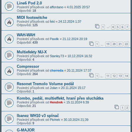
Line6 Pod 2.0
Poslední příspěvek od
affordano
«
4.01.2025 20:57
Odpovědi:
18
MIDI footswitche
Poslední příspěvek od
feki
«
24.12.2024 1:37
Odpovědi:
125
1
4
5
6
7
…
WAH-WAH
Poslední příspěvek od
Pawlik
«
21.12.2024 20:19
Odpovědi:
439
1
19
20
21
22
…
Multiefekty NU-X
Poslední příspěvek od
Stanley73
«
10.12.2024 16:32
Odpovědi:
4
Compressor
Poslední příspěvek od
cherreda
«
20.11.2024 17:37
Odpovědi:
264
1
11
12
13
14
…
Resonet Tremolo Volume pedál
Poslední příspěvek od
Jolan
«
20.11.2024 15:17
Odpovědi:
1
Kombo, pedál, multieffekt, hraní přes sluchátka
Poslední příspěvek od
Hendrek
«
15.11.2024 6:39
Odpovědi:
21
1
2
Ibanez WH10 v3 spínač
Poslední příspěvek od
Pivinek
«
30.10.2024 21:39
Odpovědi:
9
G-MAJOR