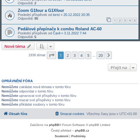
Odpovědi:
2
Zoom G1four a G1Xfour
Poslední příspěvek od
torst
«
20.12.2022 20:35
Odpovědi:
95
1
2
3
4
5
Pedálové přepínače k combu Roland AC-60
Poslední příspěvek od
Čavli
«
3.11.2022 7:44
Odpovědi:
5
Nové téma
Stránka
1
z
20
1
2
3
4
5
20
Další
1936 témat
…
Přejít na
OPRÁVNĚNÍ FÓRA
Nemůžete
zakládat nová témata v tomto fóru
Nemůžete
odpovídat v tomto fóru
Nemůžete
upravovat své příspěvky v tomto fóru
Nemůžete
mazat své příspěvky v tomto fóru
Nemůžete
přikládat soubory v tomto fóru
Obsah fóra
Smazat cookies
Všechny časy jsou v
UTC+01:00
Založeno na
phpBB
® Forum Software © phpBB Limited
Český překlad –
phpBB.cz
Soukromí
|
Podmínky