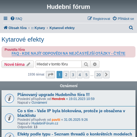
Hudební fórum
FAQ
Registrovat
Přihlásit se
H
Obsah fóra
:: Kytary
Kytarové efekty
l
Kytarové efekty
e
Pravidla fóra
d
FAQ - KDE NAJÍT ODPOVĚDI NA NEJČASTĚJŠÍ OTÁZKY - ČTĚTE
a
Hledat
Pokročilé hledání
Nové téma
t
Stránka
1
z
20
1
2
3
4
5
20
Další
1936 témat
…
Oznámení
Plánovaný upgrade Hudebního fóra !!!
Poslední příspěvek od
Hendrek
«
19.01.2023 10:59
Napsal v
Oznámení
Co s tím - Vaše IP byla blokována, protože je obsažena v
blacklistu
Poslední příspěvek od
pavlii
«
31.05.2025 9:26
Napsal v
HudebníFórum.cz
Odpovědi:
13
Efekty podle typu - Seznam threadů o konkrétních modelech