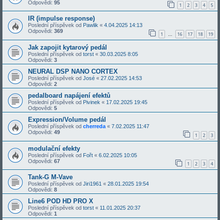
Odpovědi:
95
1
2
3
4
5
IR (impulse response)
Poslední příspěvek od
Pawlik
«
4.04.2025 14:13
Odpovědi:
369
1
16
17
18
19
…
Jak zapojit kytarový pedál
Poslední příspěvek od
torst
«
30.03.2025 8:05
Odpovědi:
3
NEURAL DSP NANO CORTEX
Poslední příspěvek od
José
«
27.02.2025 14:53
Odpovědi:
2
pedalboard napájení efektů
Poslední příspěvek od
Pivinek
«
17.02.2025 19:45
Odpovědi:
5
Expression/Volume pedál
Poslední příspěvek od
cherreda
«
7.02.2025 11:47
Odpovědi:
49
1
2
3
modulační efekty
Poslední příspěvek od
Fořt
«
6.02.2025 10:05
Odpovědi:
67
1
2
3
4
Tank-G M-Vave
Poslední příspěvek od
Jiri1961
«
28.01.2025 19:54
Odpovědi:
8
Line6 POD HD PRO X
Poslední příspěvek od
torst
«
11.01.2025 20:37
Odpovědi:
1