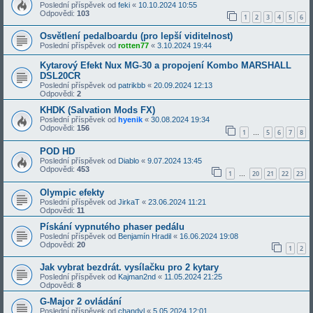
Poslední příspěvek od
feki
«
10.10.2024 10:55
Odpovědi:
103
1
2
3
4
5
6
Osvětlení pedalboardu (pro lepší viditelnost)
Poslední příspěvek od
rotten77
«
3.10.2024 19:44
Kytarový Efekt Nux MG-30 a propojení Kombo MARSHALL
DSL20CR
Poslední příspěvek od
patrikbb
«
20.09.2024 12:13
Odpovědi:
2
KHDK (Salvation Mods FX)
Poslední příspěvek od
hyenik
«
30.08.2024 19:34
Odpovědi:
156
1
5
6
7
8
…
POD HD
Poslední příspěvek od
Diablo
«
9.07.2024 13:45
Odpovědi:
453
1
20
21
22
23
…
Olympic efekty
Poslední příspěvek od
JirkaT
«
23.06.2024 11:21
Odpovědi:
11
Pískání vypnutého phaser pedálu
Poslední příspěvek od
Benjamín Hradil
«
16.06.2024 19:08
Odpovědi:
20
1
2
Jak vybrat bezdrát. vysílačku pro 2 kytary
Poslední příspěvek od
Kajman2nd
«
11.05.2024 21:25
Odpovědi:
8
G-Major 2 ovládání
Poslední příspěvek od
chandyl
«
5.05.2024 12:01