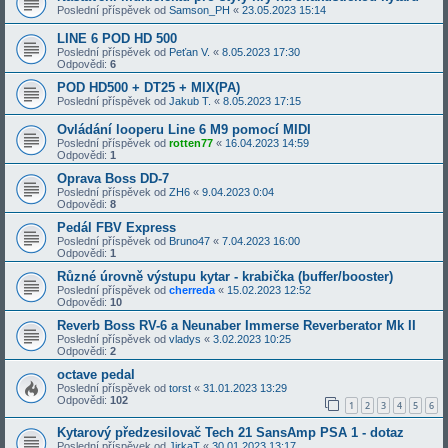
Poslední příspěvek od
Samson_PH
«
23.05.2023 15:14
LINE 6 POD HD 500
Poslední příspěvek od
Peťan V.
«
8.05.2023 17:30
Odpovědi:
6
POD HD500 + DT25 + MIX(PA)
Poslední příspěvek od
Jakub T.
«
8.05.2023 17:15
Ovládání looperu Line 6 M9 pomocí MIDI
Poslední příspěvek od
rotten77
«
16.04.2023 14:59
Odpovědi:
1
Oprava Boss DD-7
Poslední příspěvek od
ZH6
«
9.04.2023 0:04
Odpovědi:
8
Pedál FBV Express
Poslední příspěvek od
Bruno47
«
7.04.2023 16:00
Odpovědi:
1
Různé úrovně výstupu kytar - krabička (buffer/booster)
Poslední příspěvek od
cherreda
«
15.02.2023 12:52
Odpovědi:
10
Reverb Boss RV-6 a Neunaber Immerse Reverberator Mk II
Poslední příspěvek od
vladys
«
3.02.2023 10:25
Odpovědi:
2
octave pedal
Poslední příspěvek od
torst
«
31.01.2023 13:29
Odpovědi:
102
1
2
3
4
5
6
Kytarový předzesilovač Tech 21 SansAmp PSA 1 - dotaz
Poslední příspěvek od
JirkaT
«
30.01.2023 13:17