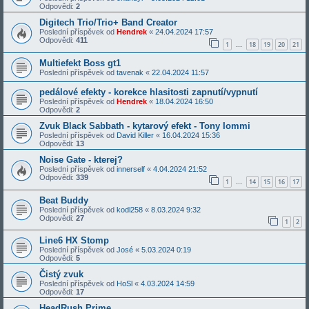
Odpovědi:
2
Digitech Trio/Trio+ Band Creator
Poslední příspěvek od
Hendrek
«
24.04.2024 17:57
Odpovědi:
411
1
18
19
20
21
…
Multiefekt Boss gt1
Poslední příspěvek od
tavenak
«
22.04.2024 11:57
pedálové efekty - korekce hlasitosti zapnutí/vypnutí
Poslední příspěvek od
Hendrek
«
18.04.2024 16:50
Odpovědi:
2
Zvuk Black Sabbath - kytarový efekt - Tony Iommi
Poslední příspěvek od
David Killer
«
16.04.2024 15:36
Odpovědi:
13
Noise Gate - kterej?
Poslední příspěvek od
innerself
«
4.04.2024 21:52
Odpovědi:
339
1
14
15
16
17
…
Beat Buddy
Poslední příspěvek od
kodl258
«
8.03.2024 9:32
Odpovědi:
27
1
2
Line6 HX Stomp
Poslední příspěvek od
José
«
5.03.2024 0:19
Odpovědi:
5
Čistý zvuk
Poslední příspěvek od
HoSl
«
4.03.2024 14:59
Odpovědi:
17
HeadRush Prime