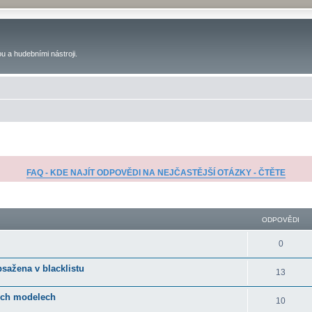
u a hudebními nástroji.
FAQ - KDE NAJÍT ODPOVĚDI NA NEJČASTĚJŠÍ OTÁZKY - ČTĚTE
ilé hledání
ODPOVĚDI
0
bsažena v blacklistu
13
ních modelech
10