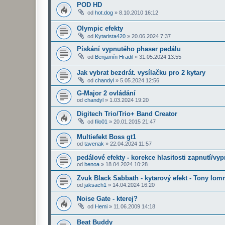
POD HD
od
hot.dog
»
8.10.2010 16:12
Olympic efekty
od
Kytarista420
»
20.06.2024 7:37
Pískání vypnutého phaser pedálu
od
Benjamín Hradil
»
31.05.2024 13:55
Jak vybrat bezdrát. vysílačku pro 2 kytary
od
chandyl
»
5.05.2024 12:56
G-Major 2 ovládání
od
chandyl
»
1.03.2024 19:20
Digitech Trio/Trio+ Band Creator
od
filo01
»
20.01.2015 21:47
Multiefekt Boss gt1
od
tavenak
»
22.04.2024 11:57
pedálové efekty - korekce hlasitosti zapnutí/vyp
od
benoa
»
18.04.2024 10:28
Zvuk Black Sabbath - kytarový efekt - Tony Iom
od
jaksach1
»
14.04.2024 16:20
Noise Gate - kterej?
od
Hemi
»
11.06.2009 14:18
Beat Buddy