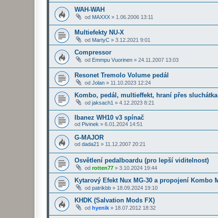
WAH-WAH
od
MAXXX
»
1.06.2006 13:11
Multiefekty NU-X
od
MartyC
»
3.12.2021 9:01
Compressor
od
Emmpu Vuorinen
»
24.11.2007 13:03
Resonet Tremolo Volume pedál
od
Jolan
»
11.10.2023 12:24
Kombo, pedál, multieffekt, hraní přes sluchátka
od
jaksach1
»
4.12.2023 8:21
Ibanez WH10 v3 spínač
od
Pivinek
»
6.01.2024 14:51
G-MAJOR
od
dada21
»
11.12.2007 20:21
Osvětlení pedalboardu (pro lepší viditelnost)
od
rotten77
»
3.10.2024 19:44
Kytarový Efekt Nux MG-30 a propojení Komb
od
patrikbb
»
18.09.2024 19:10
KHDK (Salvation Mods FX)
od
hyenik
»
18.07.2012 18:32