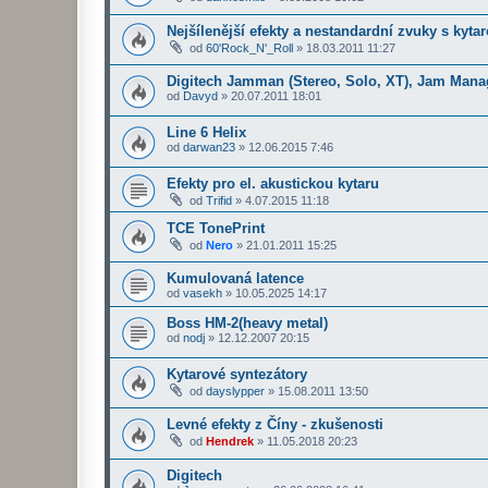
Nejšílenější efekty a nestandardní zvuky s kyta
od
60'Rock_N'_Roll
»
18.03.2011 11:27
Digitech Jamman (Stereo, Solo, XT), Jam Mana
od
Davyd
»
20.07.2011 18:01
Line 6 Helix
od
darwan23
»
12.06.2015 7:46
Efekty pro el. akustickou kytaru
od
Trifid
»
4.07.2015 11:18
TCE TonePrint
od
Nero
»
21.01.2011 15:25
Kumulovaná latence
od
vasekh
»
10.05.2025 14:17
Boss HM-2(heavy metal)
od
nodj
»
12.12.2007 20:15
Kytarové syntezátory
od
dayslypper
»
15.08.2011 13:50
Levné efekty z Číny - zkušenosti
od
Hendrek
»
11.05.2018 20:23
Digitech