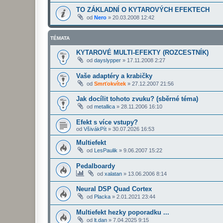
TO ZÁKLADNÍ O KYTAROVÝCH EFEKTECH
od
Nero
»
20.03.2008 12:42
TÉMATA
KYTAROVÉ MULTI-EFEKTY (ROZCESTNÍK)
od
dayslypper
»
17.11.2008 2:27
Vaše adaptéry a krabičky
od
Smrťokvítek
»
27.12.2007 21:56
Jak docílit tohoto zvuku? (sběrné téma)
od
metallica
»
28.11.2006 16:10
Efekt s více vstupy?
od
VšivákPít
»
30.07.2026 16:53
Multiefekt
od
LesPaulik
»
9.06.2007 15:22
Pedalboardy
od
xalatan
»
13.06.2006 8:14
Neural DSP Quad Cortex
od
Placka
»
2.01.2021 23:44
Multiefekt hezky poporadku ...
od
lt.dan
»
7.04.2025 9:15