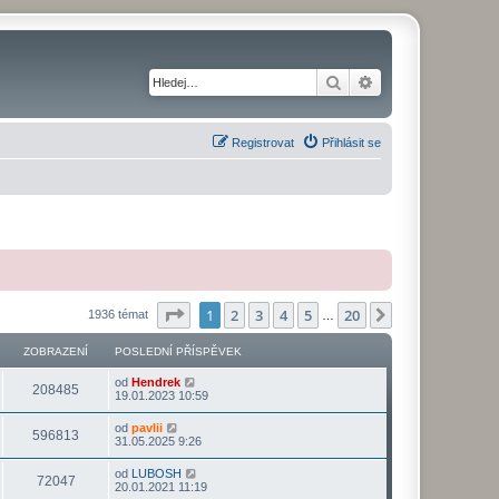
Hledat
Pokročilé hledání
Registrovat
Přihlásit se
Stránka
1
z
20
1
2
3
4
5
20
Další
1936 témat
…
ZOBRAZENÍ
POSLEDNÍ PŘÍSPĚVEK
od
Hendrek
208485
19.01.2023 10:59
od
pavlii
596813
31.05.2025 9:26
od
LUBOSH
72047
20.01.2021 11:19