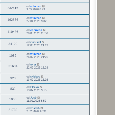
od
wikxzen
232616
9.05.2026 8:43
od
wikxzen
162876
27.04.2026 9:02
od
cherreda
110486
20.03.2026 20:50
od
innerself
34122
12.03.2026 21:13
od
wikxzen
1082
26.02.2026 21:26
od
torst
31604
22.02.2026 13:28
od
sklebos
920
13.02.2026 16:16
od
Placka
831
13.02.2026 9:15
od
José
1006
11.02.2026 8:52
od
vasekh
21732
2.02.2026 17:31