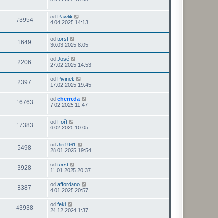
od
Pawlik
73954
4.04.2025 14:13
od
torst
1649
30.03.2025 8:05
od
José
2206
27.02.2025 14:53
od
Pivinek
2397
17.02.2025 19:45
od
cherreda
16763
7.02.2025 11:47
od
Fořt
17383
6.02.2025 10:05
od
Jiri1961
5498
28.01.2025 19:54
od
torst
3928
11.01.2025 20:37
od
affordano
8387
4.01.2025 20:57
od
feki
43938
24.12.2024 1:37