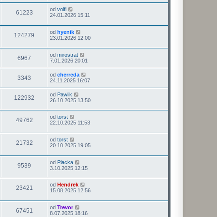
od
volfi
61223
24.01.2026 15:11
od
hyenik
124279
23.01.2026 12:00
od
mirostrat
6967
7.01.2026 20:01
od
cherreda
3343
24.11.2025 16:07
od
Pawlik
122932
26.10.2025 13:50
od
torst
49762
22.10.2025 11:53
od
torst
21732
20.10.2025 19:05
od
Placka
9539
3.10.2025 12:15
od
Hendrek
23421
15.08.2025 12:56
od
Trevor
67451
8.07.2025 18:16