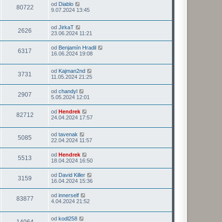
od
Diablo
80722
9.07.2024 13:45
od
JirkaT
2626
23.06.2024 11:21
od
Benjamín Hradil
6317
16.06.2024 19:08
od
Kajman2nd
3731
11.05.2024 21:25
od
chandyl
2907
5.05.2024 12:01
od
Hendrek
82712
24.04.2024 17:57
od
tavenak
5085
22.04.2024 11:57
od
Hendrek
5513
18.04.2024 16:50
od
David Killer
3159
16.04.2024 15:36
od
innerself
83877
4.04.2024 21:52
od
kodl258