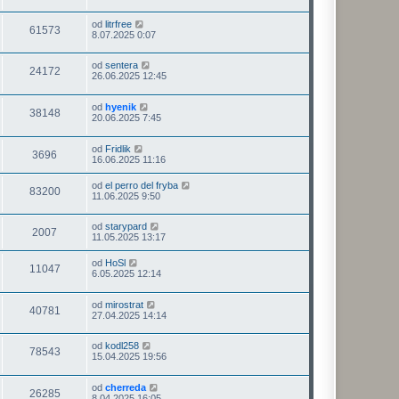
od
litrfree
61573
8.07.2025 0:07
od
sentera
24172
26.06.2025 12:45
od
hyenik
38148
20.06.2025 7:45
od
Fridlik
3696
16.06.2025 11:16
od
el perro del fryba
83200
11.06.2025 9:50
od
starypard
2007
11.05.2025 13:17
od
HoSl
11047
6.05.2025 12:14
od
mirostrat
40781
27.04.2025 14:14
od
kodl258
78543
15.04.2025 19:56
od
cherreda
26285
8.04.2025 16:05