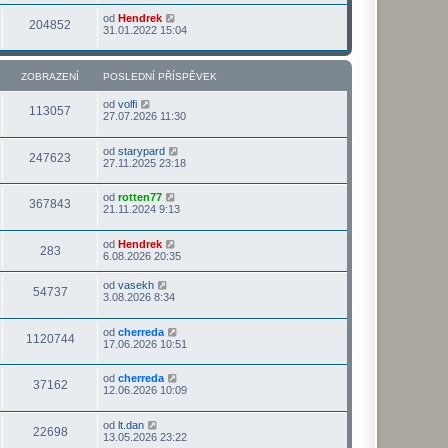
od
Hendrek
204852
31.01.2022 15:04
ZOBRAZENÍ
POSLEDNÍ PŘÍSPĚVEK
od
volfi
113057
27.07.2026 11:30
od
starypard
247623
27.11.2025 23:18
od
rotten77
367843
21.11.2024 9:13
od
Hendrek
283
6.08.2026 20:35
od
vasekh
54737
3.08.2026 8:34
od
cherreda
1120744
17.06.2026 10:51
od
cherreda
37162
12.06.2026 10:09
od
lt.dan
22698
13.05.2026 23:22