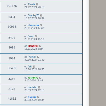
od
Pawlik
101176
21.12.2024 20:19
od
Stanley73
5334
10.12.2024 16:32
od
cherreda
60938
20.11.2024 17:37
od
Jolan
5401
20.11.2024 15:17
od
Hendrek
8689
15.11.2024 6:39
od
Pivinek
2924
30.10.2024 21:39
od
feki
30435
10.10.2024 10:55
od
rotten77
4412
3.10.2024 19:44
od
patrikbb
3173
20.09.2024 12:13
od
hyenik
41812
30.08.2024 19:34