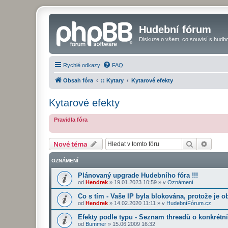
Hudební fórum
Diskuze o všem, co souvisí s hudbo
Rychlé odkazy
FAQ
Obsah fóra
:: Kytary
Kytarové efekty
Kytarové efekty
Pravidla fóra
Hledat
Pokroč
Nové téma
OZNÁMENÍ
Plánovaný upgrade Hudebního fóra !!!
od
Hendrek
»
19.01.2023 10:59
» v
Oznámení
Co s tím - Vaše IP byla blokována, protože je o
od
Hendrek
»
14.02.2020 11:11
» v
HudebníFórum.cz
Efekty podle typu - Seznam threadů o konkrét
od
Bummer
»
15.06.2009 16:32