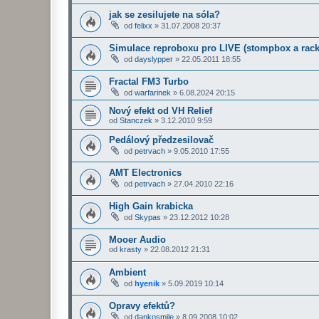
jak se zesilujete na sóla?
od
felixx
»
31.07.2008 20:37
Simulace reproboxu pro LIVE (stompbox a rack
od
dayslypper
»
22.05.2011 18:55
Fractal FM3 Turbo
od
warfarinek
»
6.08.2024 20:15
Nový efekt od VH Relief
od
Stanczek
»
3.12.2010 9:59
Pedálový předzesilovač
od
petrvach
»
9.05.2010 17:55
AMT Electronics
od
petrvach
»
27.04.2010 22:16
High Gain krabicka
od
Skypas
»
23.12.2012 10:28
Mooer Audio
od
krasty
»
22.08.2012 21:31
Ambient
od
hyenik
»
5.09.2019 10:14
Opravy efektů?
od
dankosmile
»
8.09.2008 10:02