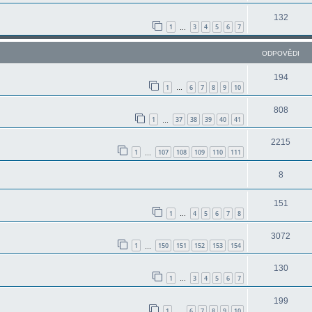
132
1
3
4
5
6
7
…
ODPOVĚDI
194
1
6
7
8
9
10
…
808
1
37
38
39
40
41
…
2215
1
107
108
109
110
111
…
8
151
1
4
5
6
7
8
…
3072
1
150
151
152
153
154
…
130
1
3
4
5
6
7
…
199
1
6
7
8
9
10
…