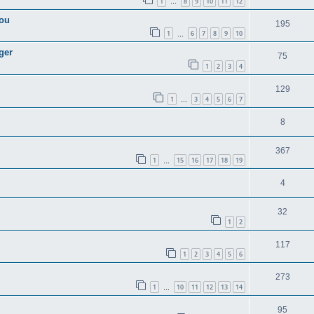
1
8
9
10
11
12
…
rou
195
1
6
7
8
9
10
…
ger
75
1
2
3
4
129
1
3
4
5
6
7
…
8
367
1
15
16
17
18
19
…
4
32
1
2
117
1
2
3
4
5
6
273
1
10
11
12
13
14
…
95