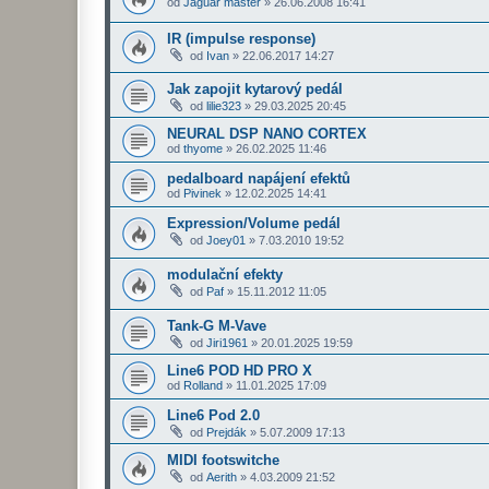
od
Jaguar master
»
26.06.2008 16:41
IR (impulse response)
od
Ivan
»
22.06.2017 14:27
Jak zapojit kytarový pedál
od
lilie323
»
29.03.2025 20:45
NEURAL DSP NANO CORTEX
od
thyome
»
26.02.2025 11:46
pedalboard napájení efektů
od
Pivinek
»
12.02.2025 14:41
Expression/Volume pedál
od
Joey01
»
7.03.2010 19:52
modulační efekty
od
Paf
»
15.11.2012 11:05
Tank-G M-Vave
od
Jiri1961
»
20.01.2025 19:59
Line6 POD HD PRO X
od
Rolland
»
11.01.2025 17:09
Line6 Pod 2.0
od
Prejdák
»
5.07.2009 17:13
MIDI footswitche
od
Aerith
»
4.03.2009 21:52