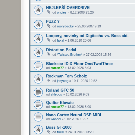
NEJLEPŠÍ OVERDRIVE
od
ondies
»
8.12.2008 23:20
FUZZ ?
od
roorybacky
»
25.06.2007 9:19
Loopery, novinky od Digitechu vs. Boss atd.
od
fakal
»
1.06.2010 20:06
Distortion Pedál
od
*Twisted.Brother*
»
27.02.2008 15:36
Blackstar ID:X Floor One/Two/Three
od
rotten77
»
13.02.2026 8:03
Rockman Tom Scholz
od
jenyceg
»
10.11.2020 12:52
Roland GFC 50
od
sklebos
»
13.02.2026 9:09
Quilter Elevate
od
rotten77
»
13.02.2026 8:00
Nano Cortex Neural DSP MIDI
od
wandal
»
9.02.2026 16:57
Boss GT-1000
od
filo01
»
24.01.2018 13:20