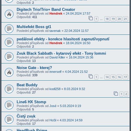
Odpovědi:
2
Digitech Trio/Trio+ Band Creator
Poslední příspěvek od
Hendrek
«
24.04.2024 17:57
Odpovědi:
411
1
18
19
20
21
…
Multiefekt Boss gt1
Poslední příspěvek od
tavenak
«
22.04.2024 11:57
pedálové efekty - korekce hlasitosti zapnutí/vypnutí
Poslední příspěvek od
Hendrek
«
18.04.2024 16:50
Odpovědi:
2
Zvuk Black Sabbath - kytarový efekt - Tony Iommi
Poslední příspěvek od
David Killer
«
16.04.2024 15:36
Odpovědi:
13
Noise Gate - kterej?
Poslední příspěvek od
innerself
«
4.04.2024 21:52
Odpovědi:
339
1
14
15
16
17
…
Beat Buddy
Poslední příspěvek od
kodl258
«
8.03.2024 9:32
Odpovědi:
27
1
2
Line6 HX Stomp
Poslední příspěvek od
José
«
5.03.2024 0:19
Odpovědi:
5
Čistý zvuk
Poslední příspěvek od
HoSl
«
4.03.2024 14:59
Odpovědi:
17
HeadRush Prime