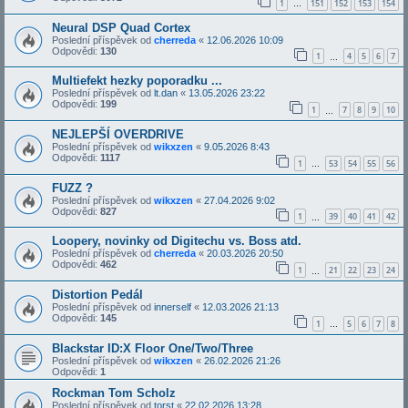
1
151
152
153
154
…
Neural DSP Quad Cortex
Poslední příspěvek od
cherreda
«
12.06.2026 10:09
Odpovědi:
130
1
4
5
6
7
…
Multiefekt hezky poporadku ...
Poslední příspěvek od
lt.dan
«
13.05.2026 23:22
Odpovědi:
199
1
7
8
9
10
…
NEJLEPŠÍ OVERDRIVE
Poslední příspěvek od
wikxzen
«
9.05.2026 8:43
Odpovědi:
1117
1
53
54
55
56
…
FUZZ ?
Poslední příspěvek od
wikxzen
«
27.04.2026 9:02
Odpovědi:
827
1
39
40
41
42
…
Loopery, novinky od Digitechu vs. Boss atd.
Poslední příspěvek od
cherreda
«
20.03.2026 20:50
Odpovědi:
462
1
21
22
23
24
…
Distortion Pedál
Poslední příspěvek od
innerself
«
12.03.2026 21:13
Odpovědi:
145
1
5
6
7
8
…
Blackstar ID:X Floor One/Two/Three
Poslední příspěvek od
wikxzen
«
26.02.2026 21:26
Odpovědi:
1
Rockman Tom Scholz
Poslední příspěvek od
torst
«
22.02.2026 13:28