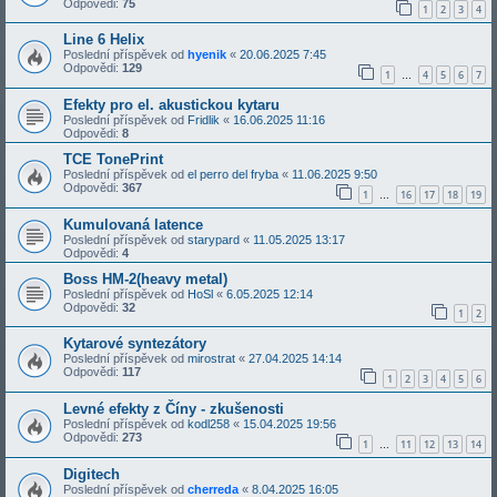
Odpovědi:
75
1
2
3
4
Line 6 Helix
Poslední příspěvek od
hyenik
«
20.06.2025 7:45
Odpovědi:
129
1
4
5
6
7
…
Efekty pro el. akustickou kytaru
Poslední příspěvek od
Fridlik
«
16.06.2025 11:16
Odpovědi:
8
TCE TonePrint
Poslední příspěvek od
el perro del fryba
«
11.06.2025 9:50
Odpovědi:
367
1
16
17
18
19
…
Kumulovaná latence
Poslední příspěvek od
starypard
«
11.05.2025 13:17
Odpovědi:
4
Boss HM-2(heavy metal)
Poslední příspěvek od
HoSl
«
6.05.2025 12:14
Odpovědi:
32
1
2
Kytarové syntezátory
Poslední příspěvek od
mirostrat
«
27.04.2025 14:14
Odpovědi:
117
1
2
3
4
5
6
Levné efekty z Číny - zkušenosti
Poslední příspěvek od
kodl258
«
15.04.2025 19:56
Odpovědi:
273
1
11
12
13
14
…
Digitech
Poslední příspěvek od
cherreda
«
8.04.2025 16:05