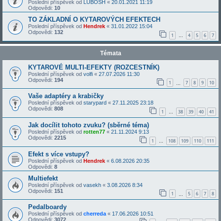
Poslední příspěvek od
LUBOSH
«
20.01.2021 11:19
Odpovědi:
10
TO ZÁKLADNÍ O KYTAROVÝCH EFEKTECH
Poslední příspěvek od
Hendrek
«
31.01.2022 15:04
Odpovědi:
132
1
4
5
6
7
…
Témata
KYTAROVÉ MULTI-EFEKTY (ROZCESTNÍK)
Poslední příspěvek od
volfi
«
27.07.2026 11:30
Odpovědi:
194
1
7
8
9
10
…
Vaše adaptéry a krabičky
Poslední příspěvek od
starypard
«
27.11.2025 23:18
Odpovědi:
808
1
38
39
40
41
…
Jak docílit tohoto zvuku? (sběrné téma)
Poslední příspěvek od
rotten77
«
21.11.2024 9:13
Odpovědi:
2215
1
108
109
110
111
…
Efekt s více vstupy?
Poslední příspěvek od
Hendrek
«
6.08.2026 20:35
Odpovědi:
8
Multiefekt
Poslední příspěvek od
vasekh
«
3.08.2026 8:34
Odpovědi:
151
1
5
6
7
8
…
Pedalboardy
Poslední příspěvek od
cherreda
«
17.06.2026 10:51
Odpovědi:
3072