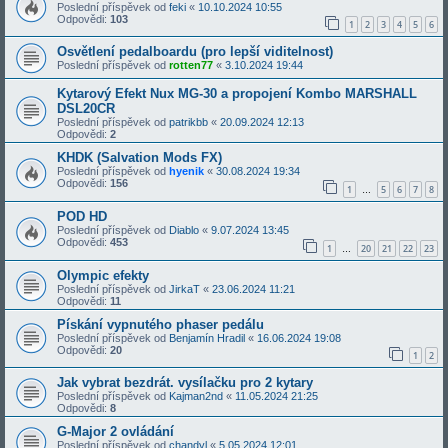
Poslední příspěvek od
feki
«
10.10.2024 10:55
Odpovědi:
103
1
2
3
4
5
6
Osvětlení pedalboardu (pro lepší viditelnost)
Poslední příspěvek od
rotten77
«
3.10.2024 19:44
Kytarový Efekt Nux MG-30 a propojení Kombo MARSHALL
DSL20CR
Poslední příspěvek od
patrikbb
«
20.09.2024 12:13
Odpovědi:
2
KHDK (Salvation Mods FX)
Poslední příspěvek od
hyenik
«
30.08.2024 19:34
Odpovědi:
156
1
5
6
7
8
…
POD HD
Poslední příspěvek od
Diablo
«
9.07.2024 13:45
Odpovědi:
453
1
20
21
22
23
…
Olympic efekty
Poslední příspěvek od
JirkaT
«
23.06.2024 11:21
Odpovědi:
11
Pískání vypnutého phaser pedálu
Poslední příspěvek od
Benjamín Hradil
«
16.06.2024 19:08
Odpovědi:
20
1
2
Jak vybrat bezdrát. vysílačku pro 2 kytary
Poslední příspěvek od
Kajman2nd
«
11.05.2024 21:25
Odpovědi:
8
G-Major 2 ovládání
Poslední příspěvek od
chandyl
«
5.05.2024 12:01