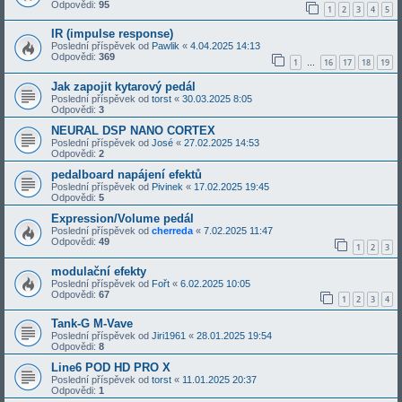
Odpovědi:
95
1
2
3
4
5
IR (impulse response)
Poslední příspěvek od
Pawlik
«
4.04.2025 14:13
Odpovědi:
369
1
16
17
18
19
…
Jak zapojit kytarový pedál
Poslední příspěvek od
torst
«
30.03.2025 8:05
Odpovědi:
3
NEURAL DSP NANO CORTEX
Poslední příspěvek od
José
«
27.02.2025 14:53
Odpovědi:
2
pedalboard napájení efektů
Poslední příspěvek od
Pivinek
«
17.02.2025 19:45
Odpovědi:
5
Expression/Volume pedál
Poslední příspěvek od
cherreda
«
7.02.2025 11:47
Odpovědi:
49
1
2
3
modulační efekty
Poslední příspěvek od
Fořt
«
6.02.2025 10:05
Odpovědi:
67
1
2
3
4
Tank-G M-Vave
Poslední příspěvek od
Jiri1961
«
28.01.2025 19:54
Odpovědi:
8
Line6 POD HD PRO X
Poslední příspěvek od
torst
«
11.01.2025 20:37
Odpovědi:
1