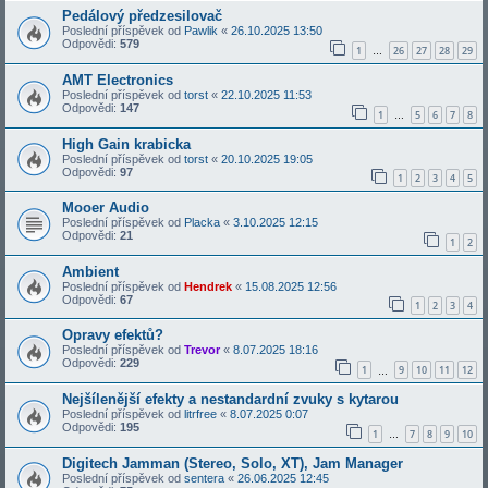
Pedálový předzesilovač
Poslední příspěvek od
Pawlik
«
26.10.2025 13:50
Odpovědi:
579
1
26
27
28
29
…
AMT Electronics
Poslední příspěvek od
torst
«
22.10.2025 11:53
Odpovědi:
147
1
5
6
7
8
…
High Gain krabicka
Poslední příspěvek od
torst
«
20.10.2025 19:05
Odpovědi:
97
1
2
3
4
5
Mooer Audio
Poslední příspěvek od
Placka
«
3.10.2025 12:15
Odpovědi:
21
1
2
Ambient
Poslední příspěvek od
Hendrek
«
15.08.2025 12:56
Odpovědi:
67
1
2
3
4
Opravy efektů?
Poslední příspěvek od
Trevor
«
8.07.2025 18:16
Odpovědi:
229
1
9
10
11
12
…
Nejšílenější efekty a nestandardní zvuky s kytarou
Poslední příspěvek od
litrfree
«
8.07.2025 0:07
Odpovědi:
195
1
7
8
9
10
…
Digitech Jamman (Stereo, Solo, XT), Jam Manager
Poslední příspěvek od
sentera
«
26.06.2025 12:45