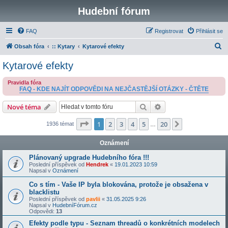
Hudební fórum
FAQ
Registrovat
Přihlásit se
H
Obsah fóra
:: Kytary
Kytarové efekty
l
Kytarové efekty
e
Pravidla fóra
d
FAQ - KDE NAJÍT ODPOVĚDI NA NEJČASTĚJŠÍ OTÁZKY - ČTĚTE
a
Hledat
Pokročilé hledání
Nové téma
t
Stránka
1
z
20
1
2
3
4
5
20
Další
1936 témat
…
Oznámení
Plánovaný upgrade Hudebního fóra !!!
Poslední příspěvek od
Hendrek
«
19.01.2023 10:59
Napsal v
Oznámení
Co s tím - Vaše IP byla blokována, protože je obsažena v
blacklistu
Poslední příspěvek od
pavlii
«
31.05.2025 9:26
Napsal v
HudebníFórum.cz
Odpovědi:
13
Efekty podle typu - Seznam threadů o konkrétních modelech