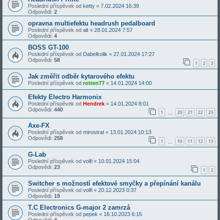
Poslední příspěvek od
ketty
«
7.02.2024 16:39
Odpovědi:
2
opravna multiefektu headrush pedalboard
Poslední příspěvek od
alt
«
28.01.2024 7:57
Odpovědi:
4
BOSS GT-100
Poslední příspěvek od
Dabelkolik
«
27.01.2024 17:27
Odpovědi:
58
1
2
3
Jak změřit odběr kytarového efektu
Poslední příspěvek od
rotten77
«
14.01.2024 14:00
Efekty Electro Harmonix
Poslední příspěvek od
Hendrek
«
14.01.2024 8:01
Odpovědi:
440
1
20
21
22
23
…
Axe-FX
Poslední příspěvek od
mirostrat
«
13.01.2024 10:13
Odpovědi:
258
1
10
11
12
13
…
G-Lab
Poslední příspěvek od
volfi
«
10.01.2024 15:04
Odpovědi:
23
1
2
Switcher s možností efektové smyčky a přepínání kanálu
Poslední příspěvek od
volfi
«
20.12.2023 0:37
Odpovědi:
19
T.C Electronics G-major 2 zamrzá
Poslední příspěvek od
pepek
«
18.10.2023 6:15
Odpovědi:
4