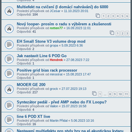
Multiefekt na cvičení (I domácí nahrávání) do 6000
Poslední příspěvek od
JCesar
«
11.10.2023 20:01
Odpovědi:
104
1
2
3
4
5
6
Nový looper- prosím o radu s výběrem a zkušenosti
Poslední příspěvek od
rotten77
«
16.09.2023 11:01
Odpovědi:
41
1
2
3
EH Small Stone V3 volume drop mod
Poslední příspěvek od
gropa
«
5.09.2023 6:36
Odpovědi:
2
Jak nastavit Line 6 POD Go
Poslední příspěvek od
Hendrek
«
27.08.2023 7:22
Odpovědi:
1
Positive grid bias rack processor
Poslední příspěvek od
mirostrat
«
15.08.2023 17:47
Odpovědi:
1
MOOER GE 200
Poslední příspěvek od
grock
«
27.07.2023 19:13
Odpovědi:
217
1
8
9
10
11
…
Syntezátor pedál - před AMP nebo do FX Loopu?
Poslední příspěvek od
Vailon
«
15.07.2023 16:58
Odpovědi:
4
line 6 POD XT live
Poslední příspěvek od
Martin Přidal
«
5.06.2023 10:16
Odpovědi:
16
Nastavení multiefektu pro styly hry na el.akustickou kytaru