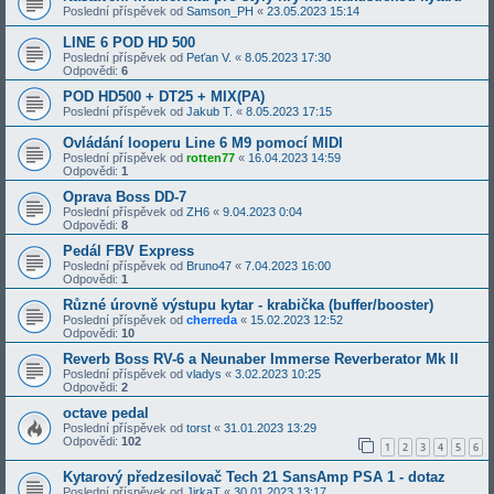
Poslední příspěvek od
Samson_PH
«
23.05.2023 15:14
LINE 6 POD HD 500
Poslední příspěvek od
Peťan V.
«
8.05.2023 17:30
Odpovědi:
6
POD HD500 + DT25 + MIX(PA)
Poslední příspěvek od
Jakub T.
«
8.05.2023 17:15
Ovládání looperu Line 6 M9 pomocí MIDI
Poslední příspěvek od
rotten77
«
16.04.2023 14:59
Odpovědi:
1
Oprava Boss DD-7
Poslední příspěvek od
ZH6
«
9.04.2023 0:04
Odpovědi:
8
Pedál FBV Express
Poslední příspěvek od
Bruno47
«
7.04.2023 16:00
Odpovědi:
1
Různé úrovně výstupu kytar - krabička (buffer/booster)
Poslední příspěvek od
cherreda
«
15.02.2023 12:52
Odpovědi:
10
Reverb Boss RV-6 a Neunaber Immerse Reverberator Mk II
Poslední příspěvek od
vladys
«
3.02.2023 10:25
Odpovědi:
2
octave pedal
Poslední příspěvek od
torst
«
31.01.2023 13:29
Odpovědi:
102
1
2
3
4
5
6
Kytarový předzesilovač Tech 21 SansAmp PSA 1 - dotaz
Poslední příspěvek od
JirkaT
«
30.01.2023 13:17