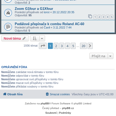
Odpovědi:
2
Zoom G1four a G1Xfour
Poslední příspěvek od
torst
«
20.12.2022 20:35
Odpovědi:
95
1
2
3
4
5
Pedálové přepínače k combu Roland AC-60
Poslední příspěvek od
Čavli
«
3.11.2022 7:44
Odpovědi:
5
Nové téma
Stránka
1
z
20
1
2
3
4
5
20
Další
1936 témat
…
Přejít na
OPRÁVNĚNÍ FÓRA
Nemůžete
zakládat nová témata v tomto fóru
Nemůžete
odpovídat v tomto fóru
Nemůžete
upravovat své příspěvky v tomto fóru
Nemůžete
mazat své příspěvky v tomto fóru
Nemůžete
přikládat soubory v tomto fóru
Obsah fóra
Smazat cookies
Všechny časy jsou v
UTC+01:00
Založeno na
phpBB
® Forum Software © phpBB Limited
Český překlad –
phpBB.cz
Soukromí
|
Podmínky