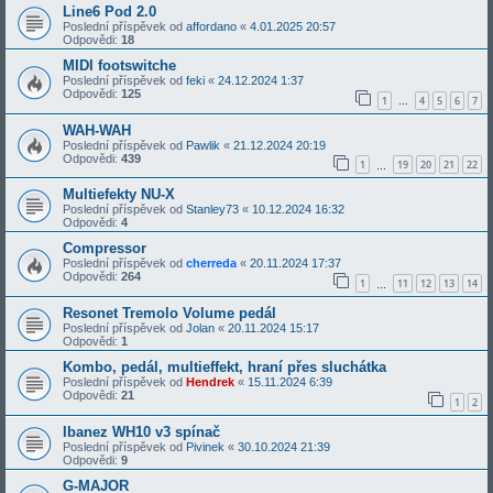
Line6 Pod 2.0
Poslední příspěvek od
affordano
«
4.01.2025 20:57
Odpovědi:
18
MIDI footswitche
Poslední příspěvek od
feki
«
24.12.2024 1:37
Odpovědi:
125
1
4
5
6
7
…
WAH-WAH
Poslední příspěvek od
Pawlik
«
21.12.2024 20:19
Odpovědi:
439
1
19
20
21
22
…
Multiefekty NU-X
Poslední příspěvek od
Stanley73
«
10.12.2024 16:32
Odpovědi:
4
Compressor
Poslední příspěvek od
cherreda
«
20.11.2024 17:37
Odpovědi:
264
1
11
12
13
14
…
Resonet Tremolo Volume pedál
Poslední příspěvek od
Jolan
«
20.11.2024 15:17
Odpovědi:
1
Kombo, pedál, multieffekt, hraní přes sluchátka
Poslední příspěvek od
Hendrek
«
15.11.2024 6:39
Odpovědi:
21
1
2
Ibanez WH10 v3 spínač
Poslední příspěvek od
Pivinek
«
30.10.2024 21:39
Odpovědi:
9
G-MAJOR