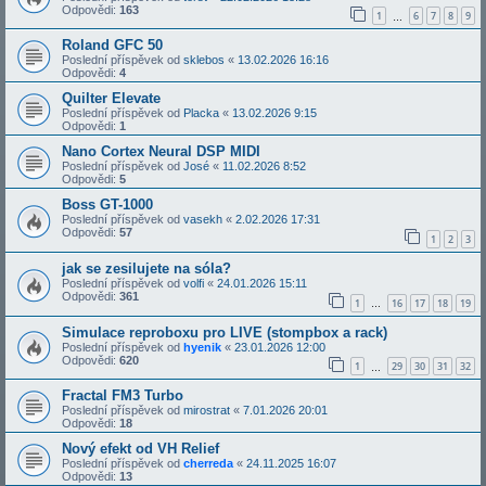
Odpovědi:
163
1
6
7
8
9
…
Roland GFC 50
Poslední příspěvek od
sklebos
«
13.02.2026 16:16
Odpovědi:
4
Quilter Elevate
Poslední příspěvek od
Placka
«
13.02.2026 9:15
Odpovědi:
1
Nano Cortex Neural DSP MIDI
Poslední příspěvek od
José
«
11.02.2026 8:52
Odpovědi:
5
Boss GT-1000
Poslední příspěvek od
vasekh
«
2.02.2026 17:31
Odpovědi:
57
1
2
3
jak se zesilujete na sóla?
Poslední příspěvek od
volfi
«
24.01.2026 15:11
Odpovědi:
361
1
16
17
18
19
…
Simulace reproboxu pro LIVE (stompbox a rack)
Poslední příspěvek od
hyenik
«
23.01.2026 12:00
Odpovědi:
620
1
29
30
31
32
…
Fractal FM3 Turbo
Poslední příspěvek od
mirostrat
«
7.01.2026 20:01
Odpovědi:
18
Nový efekt od VH Relief
Poslední příspěvek od
cherreda
«
24.11.2025 16:07
Odpovědi:
13