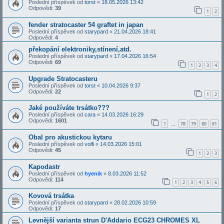
Poslední příspěvek od
torst
«
18.05.2026 13:42
Odpovědi:
39
1
2
fender stratocaster 54 graftet in japan
Poslední příspěvek od
starypard
«
21.04.2026 18:41
Odpovědi:
4
překopání elektroniky,stínení,atd.
Poslední příspěvek od
starypard
«
17.04.2026 16:54
Odpovědi:
69
1
2
3
4
Upgrade Stratocasteru
Poslední příspěvek od
torst
«
10.04.2026 9:37
Odpovědi:
22
1
2
Jaké používáte trsátko???
Poslední příspěvek od
cara
«
14.03.2026 16:29
Odpovědi:
1601
1
78
79
80
81
…
Obal pro akustickou kytaru
Poslední příspěvek od
volfi
«
14.03.2026 15:01
Odpovědi:
45
1
2
3
Kapodastr
Poslední příspěvek od
hyenik
«
8.03.2026 11:52
Odpovědi:
114
1
2
3
4
5
6
Kovová trsátka
Poslední příspěvek od
starypard
«
28.02.2026 10:59
Odpovědi:
17
Levnější varianta strun D'Addario ECG23 CHROMES XL