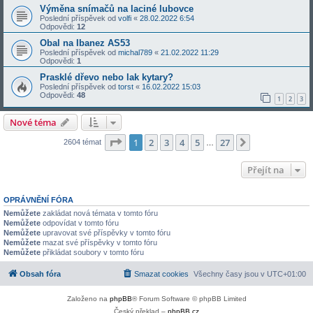
Výměna snímačů na laciné lubovce
Poslední příspěvek od
volfi
«
28.02.2022 6:54
Odpovědi:
12
Obal na Ibanez AS53
Poslední příspěvek od
michal789
«
21.02.2022 11:29
Odpovědi:
1
Prasklé dřevo nebo lak kytary?
Poslední příspěvek od
torst
«
16.02.2022 15:03
Odpovědi:
48
1
2
3
Nové téma
Stránka
1
z
27
1
2
3
4
5
27
Další
2604 témat
…
Přejít na
OPRÁVNĚNÍ FÓRA
Nemůžete
zakládat nová témata v tomto fóru
Nemůžete
odpovídat v tomto fóru
Nemůžete
upravovat své příspěvky v tomto fóru
Nemůžete
mazat své příspěvky v tomto fóru
Nemůžete
přikládat soubory v tomto fóru
Obsah fóra
Smazat cookies
Všechny časy jsou v
UTC+01:00
Založeno na
phpBB
® Forum Software © phpBB Limited
Český překlad –
phpBB.cz