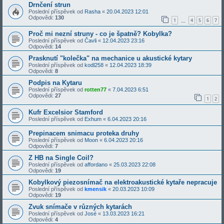
Drnčení strun
Poslední příspěvek od
Rasha
«
20.04.2023 12:01
Odpovědi:
130
1
4
5
6
7
…
Proč mi nezní struny - co je špatně? Kobylka?
Poslední příspěvek od
Čavli
«
12.04.2023 23:16
Odpovědi:
14
Prasknutí "kolečka" na mechanice u akustické kytary
Poslední příspěvek od
kodl258
«
12.04.2023 18:39
Odpovědi:
8
Podpis na Kytaru
Poslední příspěvek od
rotten77
«
7.04.2023 6:51
Odpovědi:
27
1
2
Kufr Excelsior Stamford
Poslední příspěvek od
Exhum
«
6.04.2023 20:16
Prepinacem snimacu proteka druhy
Poslední příspěvek od
Moon
«
6.04.2023 20:16
Odpovědi:
7
Z HB na Single Coil?
Poslední příspěvek od
affordano
«
25.03.2023 22:08
Odpovědi:
19
Kobylkový piezosnímač na elektroakustické kytaře nepracuje
Poslední příspěvek od
kmensik
«
20.03.2023 10:09
Odpovědi:
19
Zvuk snímače v různých kytarách
Poslední příspěvek od
José
«
13.03.2023 16:21
Odpovědi:
4