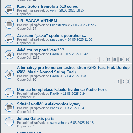
Ktere Gotoh Tremolo z 510 series
Poslední příspěvek od
volfi
«
29.05.2025 18:27
Odpovědi:
3
L.R. BAGGS ANTHEM
Poslední příspěvek od
Lucasterick
«
27.05.2025 15:26
Odpovědi:
14
Zavěšení "jacku" spolu s popruhem...
Poslední příspěvek od
starypard
«
24.05.2025 11:03
Odpovědi:
10
Jaké struny používáte???
Poslední příspěvek od
Pawlik
«
10.05.2025 15:42
Odpovědi:
1189
1
57
58
59
60
…
Alternativy pro komerční čističe strun (GHS Fast Fret, Dunlop
6582, Music Nomad String Fuel)
Poslední příspěvek od
Pawlik
«
17.04.2025 9:28
Odpovědi:
50
1
2
3
Domácí kompletace kabelů Evidence Audio Forte
Poslední příspěvek od
Pawlik
«
11.03.2025 9:24
Odpovědi:
15
Stínění vodičů v elektronice kytary
Poslední příspěvek od
cocos
«
9.03.2025 10:41
Odpovědi:
9
Jolana Galaxis parts
Poslední příspěvek od
samrychtar
«
6.03.2025 10:18
Odpovědi:
3