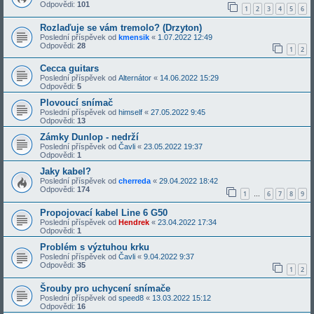
Odpovědi:
101
1
2
3
4
5
6
Rozlaďuje se vám tremolo? (Drzyton)
Poslední příspěvek od
kmensik
«
1.07.2022 12:49
Odpovědi:
28
1
2
Cecca guitars
Poslední příspěvek od
Alternátor
«
14.06.2022 15:29
Odpovědi:
5
Plovoucí snímač
Poslední příspěvek od
himself
«
27.05.2022 9:45
Odpovědi:
13
Zámky Dunlop - nedrží
Poslední příspěvek od
Čavli
«
23.05.2022 19:37
Odpovědi:
1
Jaky kabel?
Poslední příspěvek od
cherreda
«
29.04.2022 18:42
Odpovědi:
174
1
6
7
8
9
…
Propojovací kabel Line 6 G50
Poslední příspěvek od
Hendrek
«
23.04.2022 17:34
Odpovědi:
1
Problém s výztuhou krku
Poslední příspěvek od
Čavli
«
9.04.2022 9:37
Odpovědi:
35
1
2
Šrouby pro uchycení snímače
Poslední příspěvek od
speed8
«
13.03.2022 15:12
Odpovědi:
16