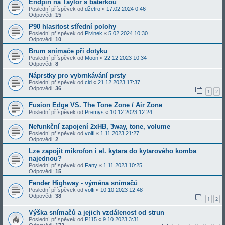
Endpin na Taylor s baterkou
Poslední příspěvek od
džetro
«
17.02.2024 0:46
Odpovědi:
15
P90 hlasitost střední polohy
Poslední příspěvek od
Pivinek
«
5.02.2024 10:30
Odpovědi:
10
Brum snímače při dotyku
Poslední příspěvek od
Moon
«
22.12.2023 10:34
Odpovědi:
8
Náprstky pro vybrnkávání prsty
Poslední příspěvek od
cid
«
21.12.2023 17:37
Odpovědi:
36
1
2
Fusion Edge VS. The Tone Zone / Air Zone
Poslední příspěvek od
Premys
«
10.12.2023 12:24
Nefunkční zapojení 2xHB, 3way, tone, volume
Poslední příspěvek od
volfi
«
1.11.2023 21:27
Odpovědi:
2
Lze zapojit mikrofon i el. kytara do kytarového komba
najednou?
Poslední příspěvek od
Fany
«
1.11.2023 10:25
Odpovědi:
15
Fender Highway - výměna snímačů
Poslední příspěvek od
volfi
«
10.10.2023 12:48
Odpovědi:
38
1
2
Výška snímačů a jejich vzdálenost od strun
Poslední příspěvek od
P115
«
9.10.2023 3:31