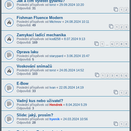
Jak a čím vyleštit gytárku?
Poslední příspěvek od
torst
«
29.09.2024 10:20
Odpovědi:
31
1
2
Fishman Fluence Modern
Poslední příspěvek od
Michnov
«
24.08.2024 10:11
Odpovědi:
49
1
2
3
Zamykací ladící mechanika
Poslední příspěvek od
kodl258
«
8.07.2024 9:13
Odpovědi:
169
1
6
7
8
9
…
Oprava laku
Poslední příspěvek od
starypard
«
3.06.2024 15:47
Odpovědi:
5
Voskování snímačů
Poslední příspěvek od
torst
«
24.05.2024 14:52
Odpovědi:
103
1
2
3
4
5
6
E-Bow
Poslední příspěvek od
Ivan
«
22.05.2024 14:19
Odpovědi:
33
1
2
Vadný kus nebo uživatel?
Poslední příspěvek od
Hendrek
«
8.04.2024 5:29
Odpovědi:
3
Slide: jaký, prosím?
Poslední příspěvek od
hyenik
«
24.03.2024 10:56
Odpovědi:
28
1
2