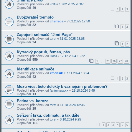
Snimace EMG
Poslední příspěvek od
volfi
«
13.02.2025 20:07
Odpovědi:
40
1
2
3
Dvojzvratné tremolo
Poslední příspěvek od
cherreda
«
7.02.2025 17:50
Odpovědi:
22
1
2
Zapojení snímačů "Jimi Page"
Poslední příspěvek od
torst
«
31.01.2025 23:05
Odpovědi:
34
1
2
Kytarový popruh, řemen, pás...
Poslední příspěvek od
HoSl
«
17.12.2024 15:22
Odpovědi:
559
1
25
26
27
28
…
Identifikace snímače
Poslední příspěvek od
kmensik
«
7.11.2024 13:24
Odpovědi:
42
1
2
3
Mozu viest tieto defekty k vaznejsim problemom?
Poslední příspěvek od
fantomasxxx
«
29.10.2024 8:49
Odpovědi:
13
Patina vs. koroze
Poslední příspěvek od
torst
«
14.10.2024 18:36
Odpovědi:
18
Seřízení krku, dohmatu, a tak dále
Poslední příspěvek od
torst
«
8.10.2024 9:25
Odpovědi:
116
1
2
3
4
5
6