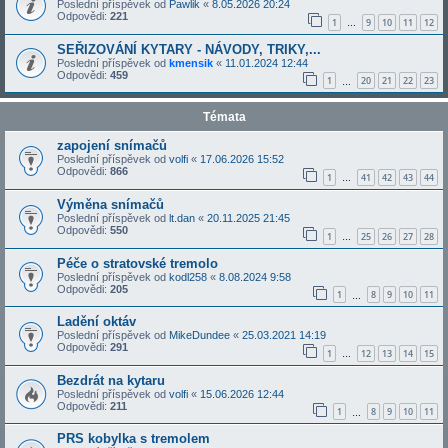
Poslední příspěvek od
Pawlik
«
8.05.2026 20:24
Odpovědi:
221
1
9
10
11
12
…
SEŘIZOVÁNÍ KYTARY - NÁVODY, TRIKY,...
Poslední příspěvek od
kmensik
«
11.01.2024 12:44
Odpovědi:
459
1
20
21
22
23
…
Témata
zapojení snímačů
Poslední příspěvek od
volfi
«
17.06.2026 15:52
Odpovědi:
866
1
41
42
43
44
…
Výměna snímačů
Poslední příspěvek od
lt.dan
«
20.11.2025 21:45
Odpovědi:
550
1
25
26
27
28
…
Péče o stratovské tremolo
Poslední příspěvek od
kodl258
«
8.08.2024 9:58
Odpovědi:
205
1
8
9
10
11
…
Ladění oktáv
Poslední příspěvek od
MikeDundee
«
25.03.2021 14:19
Odpovědi:
291
1
12
13
14
15
…
Bezdrát na kytaru
Poslední příspěvek od
volfi
«
15.06.2026 12:44
Odpovědi:
211
1
8
9
10
11
…
PRS kobylka s tremolem