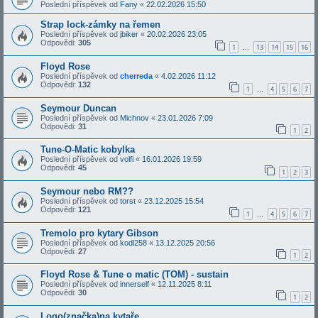
Poslední příspěvek od
Fany
«
22.02.2026 15:50
Strap lock-zámky na řemen
Poslední příspěvek od
jbiker
«
20.02.2026 23:05
Odpovědi:
305
1
13
14
15
16
…
Floyd Rose
Poslední příspěvek od
cherreda
«
4.02.2026 11:12
Odpovědi:
132
1
4
5
6
7
…
Seymour Duncan
Poslední příspěvek od
Michnov
«
23.01.2026 7:09
Odpovědi:
31
1
2
Tune-O-Matic kobylka
Poslední příspěvek od
volfi
«
16.01.2026 19:59
Odpovědi:
45
1
2
3
Seymour nebo RM??
Poslední příspěvek od
torst
«
23.12.2025 15:54
Odpovědi:
121
1
4
5
6
7
…
Tremolo pro kytary Gibson
Poslední příspěvek od
kodl258
«
13.12.2025 20:56
Odpovědi:
27
1
2
Floyd Rose & Tune o matic (TOM) - sustain
Poslední příspěvek od
innerself
«
12.11.2025 8:11
Odpovědi:
30
1
2
Logo(značka)na kytaře