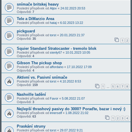
snímače britskej heavy
Poslední příspěvek od
Atjov
«
24.02.2023 20:53
Odpovědi:
7
Tele a DiMarzio Area
Poslední příspěvek od
hataj
«
6.02.2023 13:22
pickguard
Poslední příspěvek od
torst
«
20.01.2023 21:37
Odpovědi:
35
1
2
Squier Standard Stratocaster - tremolo blok
Poslední příspěvek od
stenly67
«
10.01.2023 10:05
Odpovědi:
4
Gibson The pickup shop
Poslední příspěvek od
affordano
«
17.10.2022 17:09
Odpovědi:
4
Aktivní vs. Pasivní snímače
Poslední příspěvek od
torst
«
4.10.2022 8:53
Odpovědi:
159
1
5
6
7
8
…
Nashville ladění
Poslední příspěvek od
Favor
«
5.08.2022 21:07
Odpovědi:
3
Nejlepší thrashový pasivy do 3000? Poraďte, bazar i nový :)
Poslední příspěvek od
innerself
«
1.08.2022 21:02
Odpovědi:
63
1
2
3
4
Praskání struny
Poslední příspěvek od
torst
«
29.07.2022 9:21