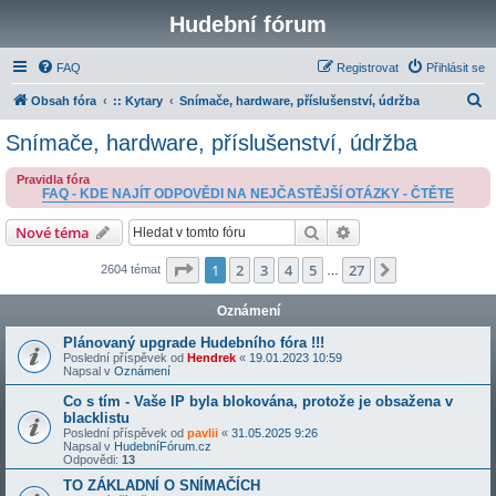
Hudební fórum
FAQ
Registrovat
Přihlásit se
H
Obsah fóra
:: Kytary
Snímače, hardware, příslušenství, údržba
l
Snímače, hardware, příslušenství, údržba
e
Pravidla fóra
d
FAQ - KDE NAJÍT ODPOVĚDI NA NEJČASTĚJŠÍ OTÁZKY - ČTĚTE
a
Hledat
Pokročilé hledání
Nové téma
t
Stránka
1
z
27
1
2
3
4
5
27
Další
2604 témat
…
Oznámení
Plánovaný upgrade Hudebního fóra !!!
Poslední příspěvek od
Hendrek
«
19.01.2023 10:59
Napsal v
Oznámení
Co s tím - Vaše IP byla blokována, protože je obsažena v
blacklistu
Poslední příspěvek od
pavlii
«
31.05.2025 9:26
Napsal v
HudebníFórum.cz
Odpovědi:
13
TO ZÁKLADNÍ O SNÍMAČÍCH