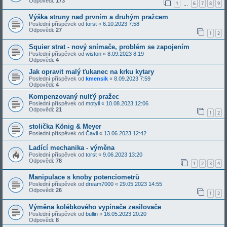
Odpovědi:
173
1
6
7
8
9
…
Výška struny nad prvním a druhým pražcem
Poslední příspěvek od
torst
«
6.10.2023 7:58
Odpovědi:
27
1
2
Squier strat - nový snímače, problém se zapojením
Poslední příspěvek od
wiston
«
8.09.2023 8:19
Odpovědi:
4
Jak opravit malý ťukanec na krku kytary
Poslední příspěvek od
kmensik
«
8.09.2023 7:59
Odpovědi:
4
Kompenzovaný nulťý pražec
Poslední příspěvek od
motyll
«
10.08.2023 12:06
Odpovědi:
21
1
2
stolička König & Meyer
Poslední příspěvek od
Čavli
«
13.06.2023 12:42
Ladící mechanika - výměna
Poslední příspěvek od
torst
«
9.06.2023 13:20
Odpovědi:
78
1
2
3
4
Manipulace s knoby potenciometrů
Poslední příspěvek od
dream7000
«
29.05.2023 14:55
Odpovědi:
26
1
2
Výměna kolébkového vypínače zesilovače
Poslední příspěvek od
bullin
«
16.05.2023 20:20
Odpovědi:
8