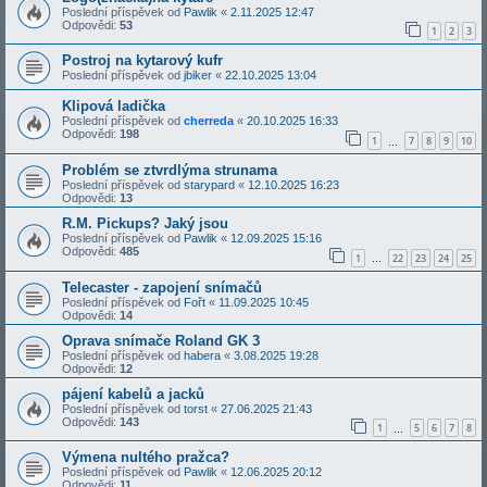
Poslední příspěvek od
Pawlik
«
2.11.2025 12:47
Odpovědi:
53
1
2
3
Postroj na kytarový kufr
Poslední příspěvek od
jbiker
«
22.10.2025 13:04
Klipová ladička
Poslední příspěvek od
cherreda
«
20.10.2025 16:33
Odpovědi:
198
1
7
8
9
10
…
Problém se ztvrdlýma strunama
Poslední příspěvek od
starypard
«
12.10.2025 16:23
Odpovědi:
13
R.M. Pickups? Jaký jsou
Poslední příspěvek od
Pawlik
«
12.09.2025 15:16
Odpovědi:
485
1
22
23
24
25
…
Telecaster - zapojení snímačů
Poslední příspěvek od
Fořt
«
11.09.2025 10:45
Odpovědi:
14
Oprava snímače Roland GK 3
Poslední příspěvek od
habera
«
3.08.2025 19:28
Odpovědi:
12
pájení kabelů a jacků
Poslední příspěvek od
torst
«
27.06.2025 21:43
Odpovědi:
143
1
5
6
7
8
…
Výmena nultého pražca?
Poslední příspěvek od
Pawlik
«
12.06.2025 20:12
Odpovědi:
11