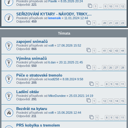
Poslední příspěvek od
Pawlik
«
8.05.2026 20:24
Odpovědi:
221
1
9
10
11
12
…
SEŘIZOVÁNÍ KYTARY - NÁVODY, TRIKY,...
Poslední příspěvek od
kmensik
«
11.01.2024 12:44
Odpovědi:
459
1
20
21
22
23
…
Témata
zapojení snímačů
Poslední příspěvek od
volfi
«
17.06.2026 15:52
Odpovědi:
866
1
41
42
43
44
…
Výměna snímačů
Poslední příspěvek od
lt.dan
«
20.11.2025 21:45
Odpovědi:
550
1
25
26
27
28
…
Péče o stratovské tremolo
Poslední příspěvek od
kodl258
«
8.08.2024 9:58
Odpovědi:
205
1
8
9
10
11
…
Ladění oktáv
Poslední příspěvek od
MikeDundee
«
25.03.2021 14:19
Odpovědi:
291
1
12
13
14
15
…
Bezdrát na kytaru
Poslední příspěvek od
volfi
«
15.06.2026 12:44
Odpovědi:
211
1
8
9
10
11
…
PRS kobylka s tremolem