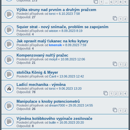
Odpovědi:
173
1
6
7
8
9
…
Výška struny nad prvním a druhým pražcem
Poslední příspěvek od
torst
«
6.10.2023 7:58
Odpovědi:
27
1
2
Squier strat - nový snímače, problém se zapojením
Poslední příspěvek od
wiston
«
8.09.2023 8:19
Odpovědi:
4
Jak opravit malý ťukanec na krku kytary
Poslední příspěvek od
kmensik
«
8.09.2023 7:59
Odpovědi:
4
Kompenzovaný nulťý pražec
Poslední příspěvek od
motyll
«
10.08.2023 12:06
Odpovědi:
21
1
2
stolička König & Meyer
Poslední příspěvek od
Čavli
«
13.06.2023 12:42
Ladící mechanika - výměna
Poslední příspěvek od
torst
«
9.06.2023 13:20
Odpovědi:
78
1
2
3
4
Manipulace s knoby potenciometrů
Poslední příspěvek od
dream7000
«
29.05.2023 14:55
Odpovědi:
26
1
2
Výměna kolébkového vypínače zesilovače
Poslední příspěvek od
bullin
«
16.05.2023 20:20
Odpovědi:
8