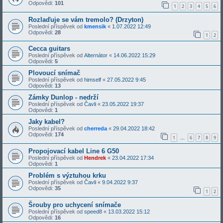
Odpovědi:
101
1
2
3
4
5
6
Rozlaďuje se vám tremolo? (Drzyton)
Poslední příspěvek od
kmensik
«
1.07.2022 12:49
Odpovědi:
28
1
2
Cecca guitars
Poslední příspěvek od
Alternátor
«
14.06.2022 15:29
Odpovědi:
5
Plovoucí snímač
Poslední příspěvek od
himself
«
27.05.2022 9:45
Odpovědi:
13
Zámky Dunlop - nedrží
Poslední příspěvek od
Čavli
«
23.05.2022 19:37
Odpovědi:
1
Jaky kabel?
Poslední příspěvek od
cherreda
«
29.04.2022 18:42
Odpovědi:
174
1
6
7
8
9
…
Propojovací kabel Line 6 G50
Poslední příspěvek od
Hendrek
«
23.04.2022 17:34
Odpovědi:
1
Problém s výztuhou krku
Poslední příspěvek od
Čavli
«
9.04.2022 9:37
Odpovědi:
35
1
2
Šrouby pro uchycení snímače
Poslední příspěvek od
speed8
«
13.03.2022 15:12
Odpovědi:
16