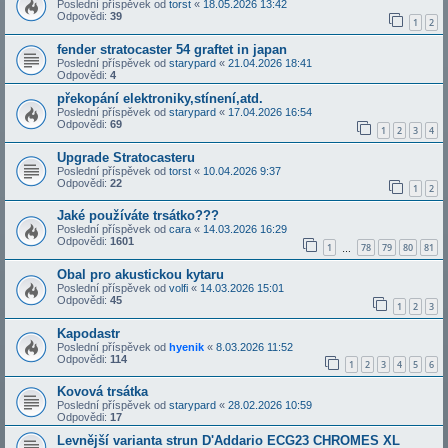
Poslední příspěvek od
torst
«
18.05.2026 13:42
Odpovědi:
39
1
2
fender stratocaster 54 graftet in japan
Poslední příspěvek od
starypard
«
21.04.2026 18:41
Odpovědi:
4
překopání elektroniky,stínení,atd.
Poslední příspěvek od
starypard
«
17.04.2026 16:54
Odpovědi:
69
1
2
3
4
Upgrade Stratocasteru
Poslední příspěvek od
torst
«
10.04.2026 9:37
Odpovědi:
22
1
2
Jaké používáte trsátko???
Poslední příspěvek od
cara
«
14.03.2026 16:29
Odpovědi:
1601
1
78
79
80
81
…
Obal pro akustickou kytaru
Poslední příspěvek od
volfi
«
14.03.2026 15:01
Odpovědi:
45
1
2
3
Kapodastr
Poslední příspěvek od
hyenik
«
8.03.2026 11:52
Odpovědi:
114
1
2
3
4
5
6
Kovová trsátka
Poslední příspěvek od
starypard
«
28.02.2026 10:59
Odpovědi:
17
Levnější varianta strun D'Addario ECG23 CHROMES XL