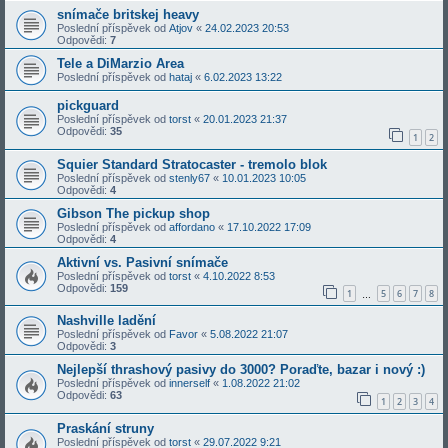
snímače britskej heavy
Poslední příspěvek od
Atjov
«
24.02.2023 20:53
Odpovědi:
7
Tele a DiMarzio Area
Poslední příspěvek od
hataj
«
6.02.2023 13:22
pickguard
Poslední příspěvek od
torst
«
20.01.2023 21:37
Odpovědi:
35
1
2
Squier Standard Stratocaster - tremolo blok
Poslední příspěvek od
stenly67
«
10.01.2023 10:05
Odpovědi:
4
Gibson The pickup shop
Poslední příspěvek od
affordano
«
17.10.2022 17:09
Odpovědi:
4
Aktivní vs. Pasivní snímače
Poslední příspěvek od
torst
«
4.10.2022 8:53
Odpovědi:
159
1
5
6
7
8
…
Nashville ladění
Poslední příspěvek od
Favor
«
5.08.2022 21:07
Odpovědi:
3
Nejlepší thrashový pasivy do 3000? Poraďte, bazar i nový :)
Poslední příspěvek od
innerself
«
1.08.2022 21:02
Odpovědi:
63
1
2
3
4
Praskání struny
Poslední příspěvek od
torst
«
29.07.2022 9:21