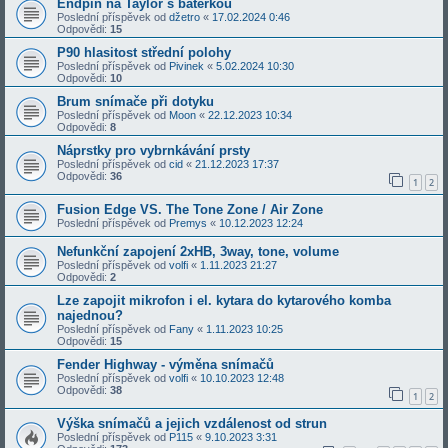
Endpin na Taylor s baterkou
Poslední příspěvek od
džetro
«
17.02.2024 0:46
Odpovědi:
15
P90 hlasitost střední polohy
Poslední příspěvek od
Pivinek
«
5.02.2024 10:30
Odpovědi:
10
Brum snímače při dotyku
Poslední příspěvek od
Moon
«
22.12.2023 10:34
Odpovědi:
8
Náprstky pro vybrnkávání prsty
Poslední příspěvek od
cid
«
21.12.2023 17:37
Odpovědi:
36
1
2
Fusion Edge VS. The Tone Zone / Air Zone
Poslední příspěvek od
Premys
«
10.12.2023 12:24
Nefunkční zapojení 2xHB, 3way, tone, volume
Poslední příspěvek od
volfi
«
1.11.2023 21:27
Odpovědi:
2
Lze zapojit mikrofon i el. kytara do kytarového komba
najednou?
Poslední příspěvek od
Fany
«
1.11.2023 10:25
Odpovědi:
15
Fender Highway - výměna snímačů
Poslední příspěvek od
volfi
«
10.10.2023 12:48
Odpovědi:
38
1
2
Výška snímačů a jejich vzdálenost od strun
Poslední příspěvek od
P115
«
9.10.2023 3:31