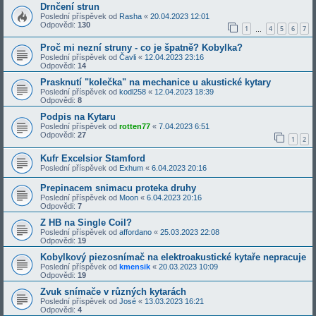
Drnčení strun
Poslední příspěvek od
Rasha
«
20.04.2023 12:01
Odpovědi:
130
1
4
5
6
7
…
Proč mi nezní struny - co je špatně? Kobylka?
Poslední příspěvek od
Čavli
«
12.04.2023 23:16
Odpovědi:
14
Prasknutí "kolečka" na mechanice u akustické kytary
Poslední příspěvek od
kodl258
«
12.04.2023 18:39
Odpovědi:
8
Podpis na Kytaru
Poslední příspěvek od
rotten77
«
7.04.2023 6:51
Odpovědi:
27
1
2
Kufr Excelsior Stamford
Poslední příspěvek od
Exhum
«
6.04.2023 20:16
Prepinacem snimacu proteka druhy
Poslední příspěvek od
Moon
«
6.04.2023 20:16
Odpovědi:
7
Z HB na Single Coil?
Poslední příspěvek od
affordano
«
25.03.2023 22:08
Odpovědi:
19
Kobylkový piezosnímač na elektroakustické kytaře nepracuje
Poslední příspěvek od
kmensik
«
20.03.2023 10:09
Odpovědi:
19
Zvuk snímače v různých kytarách
Poslední příspěvek od
José
«
13.03.2023 16:21
Odpovědi:
4