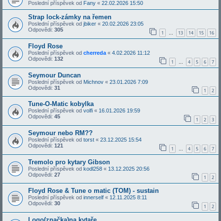
Poslední příspěvek od
Fany
«
22.02.2026 15:50
Strap lock-zámky na řemen
Poslední příspěvek od
jbiker
«
20.02.2026 23:05
Odpovědi:
305
1
13
14
15
16
…
Floyd Rose
Poslední příspěvek od
cherreda
«
4.02.2026 11:12
Odpovědi:
132
1
4
5
6
7
…
Seymour Duncan
Poslední příspěvek od
Michnov
«
23.01.2026 7:09
Odpovědi:
31
1
2
Tune-O-Matic kobylka
Poslední příspěvek od
volfi
«
16.01.2026 19:59
Odpovědi:
45
1
2
3
Seymour nebo RM??
Poslední příspěvek od
torst
«
23.12.2025 15:54
Odpovědi:
121
1
4
5
6
7
…
Tremolo pro kytary Gibson
Poslední příspěvek od
kodl258
«
13.12.2025 20:56
Odpovědi:
27
1
2
Floyd Rose & Tune o matic (TOM) - sustain
Poslední příspěvek od
innerself
«
12.11.2025 8:11
Odpovědi:
30
1
2
Logo(značka)na kytaře