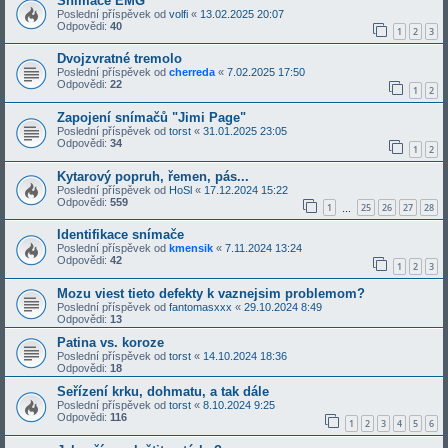
Snimace EMG
Poslední příspěvek od
volfi
«
13.02.2025 20:07
Odpovědi:
40
1
2
3
Dvojzvratné tremolo
Poslední příspěvek od
cherreda
«
7.02.2025 17:50
Odpovědi:
22
1
2
Zapojení snímačů "Jimi Page"
Poslední příspěvek od
torst
«
31.01.2025 23:05
Odpovědi:
34
1
2
Kytarový popruh, řemen, pás...
Poslední příspěvek od
HoSl
«
17.12.2024 15:22
Odpovědi:
559
1
25
26
27
28
…
Identifikace snímače
Poslední příspěvek od
kmensik
«
7.11.2024 13:24
Odpovědi:
42
1
2
3
Mozu viest tieto defekty k vaznejsim problemom?
Poslední příspěvek od
fantomasxxx
«
29.10.2024 8:49
Odpovědi:
13
Patina vs. koroze
Poslední příspěvek od
torst
«
14.10.2024 18:36
Odpovědi:
18
Seřízení krku, dohmatu, a tak dále
Poslední příspěvek od
torst
«
8.10.2024 9:25
Odpovědi:
116
1
2
3
4
5
6