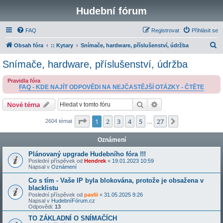
Hudební fórum
FAQ
Registrovat
Přihlásit se
H
Obsah fóra
:: Kytary
Snímače, hardware, příslušenství, údržba
l
Snímače, hardware, příslušenství, údržba
e
Pravidla fóra
d
FAQ - KDE NAJÍT ODPOVĚDI NA NEJČASTĚJŠÍ OTÁZKY - ČTĚTE
a
Hledat
Pokročilé hledání
Nové téma
t
Stránka
1
z
27
1
2
3
4
5
27
Další
2604 témat
…
Oznámení
Plánovaný upgrade Hudebního fóra !!!
Poslední příspěvek od
Hendrek
«
19.01.2023 10:59
Napsal v
Oznámení
Co s tím - Vaše IP byla blokována, protože je obsažena v
blacklistu
Poslední příspěvek od
pavlii
«
31.05.2025 9:26
Napsal v
HudebníFórum.cz
Odpovědi:
13
TO ZÁKLADNÍ O SNÍMAČÍCH