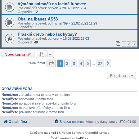
Výměna snímačů na laciné lubovce
Poslední příspěvek od
volfi
«
28.02.2022 6:54
Odpovědi:
12
Obal na Ibanez AS53
Poslední příspěvek od
michal789
«
21.02.2022 11:29
Odpovědi:
1
Prasklé dřevo nebo lak kytary?
Poslední příspěvek od
torst
«
16.02.2022 15:03
Odpovědi:
48
1
2
3
Nové téma
Stránka
1
z
27
1
2
3
4
5
27
Další
2604 témat
…
Přejít na
OPRÁVNĚNÍ FÓRA
Nemůžete
zakládat nová témata v tomto fóru
Nemůžete
odpovídat v tomto fóru
Nemůžete
upravovat své příspěvky v tomto fóru
Nemůžete
mazat své příspěvky v tomto fóru
Nemůžete
přikládat soubory v tomto fóru
Obsah fóra
Smazat cookies
Všechny časy jsou v
UTC+01:00
Založeno na
phpBB
® Forum Software © phpBB Limited
Český překlad –
phpBB.cz