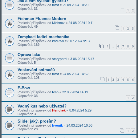
Jak a čím vyleštit gytárku?
Poslední příspěvek od
torst
«
29.09.2024 10:20
Odpovědi:
31
1
2
Fishman Fluence Modern
Poslední příspěvek od
Michnov
«
24.08.2024 10:11
Odpovědi:
49
1
2
3
Zamykací ladící mechanika
Poslední příspěvek od
kodl258
«
8.07.2024 9:13
Odpovědi:
169
1
6
7
8
9
…
Oprava laku
Poslední příspěvek od
starypard
«
3.06.2024 15:47
Odpovědi:
5
Voskování snímačů
Poslední příspěvek od
torst
«
24.05.2024 14:52
Odpovědi:
103
1
2
3
4
5
6
E-Bow
Poslední příspěvek od
Ivan
«
22.05.2024 14:19
Odpovědi:
33
1
2
Vadný kus nebo uživatel?
Poslední příspěvek od
Hendrek
«
8.04.2024 5:29
Odpovědi:
3
Slide: jaký, prosím?
Poslední příspěvek od
hyenik
«
24.03.2024 10:56
Odpovědi:
28
1
2