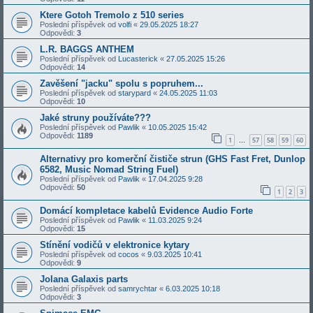
Ktere Gotoh Tremolo z 510 series
Poslední příspěvek od
volfi
«
29.05.2025 18:27
Odpovědi:
3
L.R. BAGGS ANTHEM
Poslední příspěvek od
Lucasterick
«
27.05.2025 15:26
Odpovědi:
14
Zavěšení "jacku" spolu s popruhem...
Poslední příspěvek od
starypard
«
24.05.2025 11:03
Odpovědi:
10
Jaké struny používáte???
Poslední příspěvek od
Pawlik
«
10.05.2025 15:42
Odpovědi:
1189
1
57
58
59
60
…
Alternativy pro komerční čističe strun (GHS Fast Fret, Dunlop
6582, Music Nomad String Fuel)
Poslední příspěvek od
Pawlik
«
17.04.2025 9:28
Odpovědi:
50
1
2
3
Domácí kompletace kabelů Evidence Audio Forte
Poslední příspěvek od
Pawlik
«
11.03.2025 9:24
Odpovědi:
15
Stínění vodičů v elektronice kytary
Poslední příspěvek od
cocos
«
9.03.2025 10:41
Odpovědi:
9
Jolana Galaxis parts
Poslední příspěvek od
samrychtar
«
6.03.2025 10:18
Odpovědi:
3