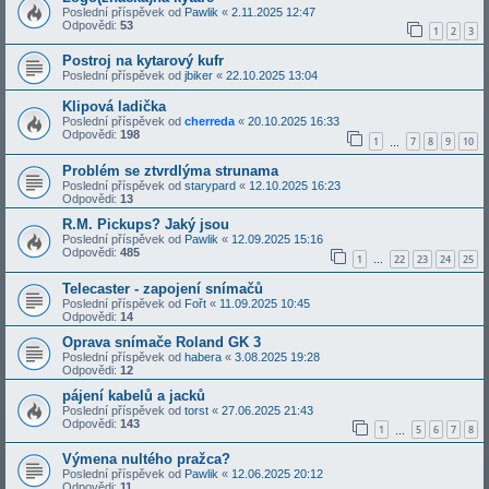
Poslední příspěvek od
Pawlik
«
2.11.2025 12:47
Odpovědi:
53
1
2
3
Postroj na kytarový kufr
Poslední příspěvek od
jbiker
«
22.10.2025 13:04
Klipová ladička
Poslední příspěvek od
cherreda
«
20.10.2025 16:33
Odpovědi:
198
1
7
8
9
10
…
Problém se ztvrdlýma strunama
Poslední příspěvek od
starypard
«
12.10.2025 16:23
Odpovědi:
13
R.M. Pickups? Jaký jsou
Poslední příspěvek od
Pawlik
«
12.09.2025 15:16
Odpovědi:
485
1
22
23
24
25
…
Telecaster - zapojení snímačů
Poslední příspěvek od
Fořt
«
11.09.2025 10:45
Odpovědi:
14
Oprava snímače Roland GK 3
Poslední příspěvek od
habera
«
3.08.2025 19:28
Odpovědi:
12
pájení kabelů a jacků
Poslední příspěvek od
torst
«
27.06.2025 21:43
Odpovědi:
143
1
5
6
7
8
…
Výmena nultého pražca?
Poslední příspěvek od
Pawlik
«
12.06.2025 20:12
Odpovědi:
11