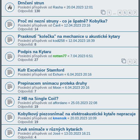
Drnčení strun
Poslední příspěvek od
Rasha
«
20.04.2023 12:01
Odpovědi:
130
1
4
5
6
7
…
Proč mi nezní struny - co je špatně? Kobylka?
Poslední příspěvek od
Čavli
«
12.04.2023 23:16
Odpovědi:
14
Prasknutí "kolečka" na mechanice u akustické kytary
Poslední příspěvek od
kodl258
«
12.04.2023 18:39
Odpovědi:
8
Podpis na Kytaru
Poslední příspěvek od
rotten77
«
7.04.2023 6:51
Odpovědi:
27
1
2
Kufr Excelsior Stamford
Poslední příspěvek od
Exhum
«
6.04.2023 20:16
Prepinacem snimacu proteka druhy
Poslední příspěvek od
Moon
«
6.04.2023 20:16
Odpovědi:
7
Z HB na Single Coil?
Poslední příspěvek od
affordano
«
25.03.2023 22:08
Odpovědi:
19
Kobylkový piezosnímač na elektroakustické kytaře nepracuje
Poslední příspěvek od
kmensik
«
20.03.2023 10:09
Odpovědi:
19
Zvuk snímače v různých kytarách
Poslední příspěvek od
José
«
13.03.2023 16:21
Odpovědi:
4