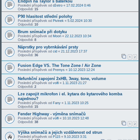
Endpin na Taylor s baterkou
Poslední příspěvek od
džetro
«
17.02.2024 0:46
Odpovědi:
15
P90 hlasitost střední polohy
Poslední příspěvek od
Pivinek
«
5.02.2024 10:30
Odpovědi:
10
Brum snímače při dotyku
Poslední příspěvek od
Moon
«
22.12.2023 10:34
Odpovědi:
8
Náprstky pro vybrnkávání prsty
Poslední příspěvek od
cid
«
21.12.2023 17:37
Odpovědi:
36
1
2
Fusion Edge VS. The Tone Zone / Air Zone
Poslední příspěvek od
Premys
«
10.12.2023 12:24
Nefunkční zapojení 2xHB, 3way, tone, volume
Poslední příspěvek od
volfi
«
1.11.2023 21:27
Odpovědi:
2
Lze zapojit mikrofon i el. kytara do kytarového komba
najednou?
Poslední příspěvek od
Fany
«
1.11.2023 10:25
Odpovědi:
15
Fender Highway - výměna snímačů
Poslední příspěvek od
volfi
«
10.10.2023 12:48
Odpovědi:
38
1
2
Výška snímačů a jejich vzdálenost od strun
Poslední příspěvek od
P115
«
9.10.2023 3:31