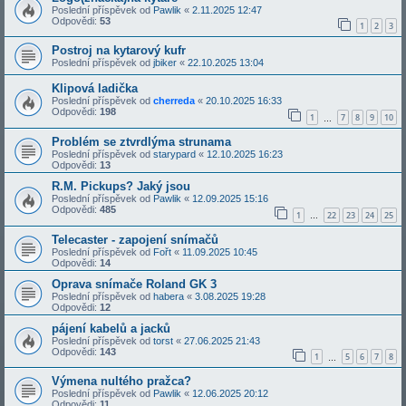
Poslední příspěvek od
Pawlik
«
2.11.2025 12:47
Odpovědi:
53
1
2
3
Postroj na kytarový kufr
Poslední příspěvek od
jbiker
«
22.10.2025 13:04
Klipová ladička
Poslední příspěvek od
cherreda
«
20.10.2025 16:33
Odpovědi:
198
1
7
8
9
10
…
Problém se ztvrdlýma strunama
Poslední příspěvek od
starypard
«
12.10.2025 16:23
Odpovědi:
13
R.M. Pickups? Jaký jsou
Poslední příspěvek od
Pawlik
«
12.09.2025 15:16
Odpovědi:
485
1
22
23
24
25
…
Telecaster - zapojení snímačů
Poslední příspěvek od
Fořt
«
11.09.2025 10:45
Odpovědi:
14
Oprava snímače Roland GK 3
Poslední příspěvek od
habera
«
3.08.2025 19:28
Odpovědi:
12
pájení kabelů a jacků
Poslední příspěvek od
torst
«
27.06.2025 21:43
Odpovědi:
143
1
5
6
7
8
…
Výmena nultého pražca?
Poslední příspěvek od
Pawlik
«
12.06.2025 20:12
Odpovědi:
11