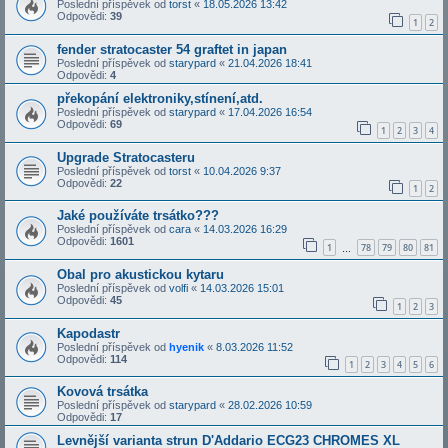
Poslední příspěvek od
torst
«
18.05.2026 13:42
Odpovědi:
39
1
2
fender stratocaster 54 graftet in japan
Poslední příspěvek od
starypard
«
21.04.2026 18:41
Odpovědi:
4
překopání elektroniky,stínení,atd.
Poslední příspěvek od
starypard
«
17.04.2026 16:54
Odpovědi:
69
1
2
3
4
Upgrade Stratocasteru
Poslední příspěvek od
torst
«
10.04.2026 9:37
Odpovědi:
22
1
2
Jaké používáte trsátko???
Poslední příspěvek od
cara
«
14.03.2026 16:29
Odpovědi:
1601
1
78
79
80
81
…
Obal pro akustickou kytaru
Poslední příspěvek od
volfi
«
14.03.2026 15:01
Odpovědi:
45
1
2
3
Kapodastr
Poslední příspěvek od
hyenik
«
8.03.2026 11:52
Odpovědi:
114
1
2
3
4
5
6
Kovová trsátka
Poslední příspěvek od
starypard
«
28.02.2026 10:59
Odpovědi:
17
Levnější varianta strun D'Addario ECG23 CHROMES XL