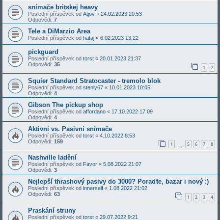
snímače britskej heavy
Poslední příspěvek od
Atjov
«
24.02.2023 20:53
Odpovědi:
7
Tele a DiMarzio Area
Poslední příspěvek od
hataj
«
6.02.2023 13:22
pickguard
Poslední příspěvek od
torst
«
20.01.2023 21:37
Odpovědi:
35
1
2
Squier Standard Stratocaster - tremolo blok
Poslední příspěvek od
stenly67
«
10.01.2023 10:05
Odpovědi:
4
Gibson The pickup shop
Poslední příspěvek od
affordano
«
17.10.2022 17:09
Odpovědi:
4
Aktivní vs. Pasivní snímače
Poslední příspěvek od
torst
«
4.10.2022 8:53
Odpovědi:
159
1
5
6
7
8
…
Nashville ladění
Poslední příspěvek od
Favor
«
5.08.2022 21:07
Odpovědi:
3
Nejlepší thrashový pasivy do 3000? Poraďte, bazar i nový :)
Poslední příspěvek od
innerself
«
1.08.2022 21:02
Odpovědi:
63
1
2
3
4
Praskání struny
Poslední příspěvek od
torst
«
29.07.2022 9:21