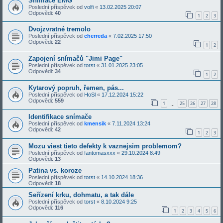
Snimace EMG
Poslední příspěvek od
volfi
«
13.02.2025 20:07
Odpovědi:
40
1
2
3
Dvojzvratné tremolo
Poslední příspěvek od
cherreda
«
7.02.2025 17:50
Odpovědi:
22
1
2
Zapojení snímačů "Jimi Page"
Poslední příspěvek od
torst
«
31.01.2025 23:05
Odpovědi:
34
1
2
Kytarový popruh, řemen, pás...
Poslední příspěvek od
HoSl
«
17.12.2024 15:22
Odpovědi:
559
1
25
26
27
28
…
Identifikace snímače
Poslední příspěvek od
kmensik
«
7.11.2024 13:24
Odpovědi:
42
1
2
3
Mozu viest tieto defekty k vaznejsim problemom?
Poslední příspěvek od
fantomasxxx
«
29.10.2024 8:49
Odpovědi:
13
Patina vs. koroze
Poslední příspěvek od
torst
«
14.10.2024 18:36
Odpovědi:
18
Seřízení krku, dohmatu, a tak dále
Poslední příspěvek od
torst
«
8.10.2024 9:25
Odpovědi:
116
1
2
3
4
5
6