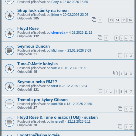
Poslední příspěvek od
Fany
«
22.02.2026 15:50
Strap lock-zámky na řemen
Poslední příspěvek od
jbiker
«
20.02.2026 23:05
Odpovědi:
305
1
13
14
15
16
…
Floyd Rose
Poslední příspěvek od
cherreda
«
4.02.2026 11:12
Odpovědi:
132
1
4
5
6
7
…
Seymour Duncan
Poslední příspěvek od
Michnov
«
23.01.2026 7:09
Odpovědi:
31
1
2
Tune-O-Matic kobylka
Poslední příspěvek od
volfi
«
16.01.2026 19:59
Odpovědi:
45
1
2
3
Seymour nebo RM??
Poslední příspěvek od
torst
«
23.12.2025 15:54
Odpovědi:
121
1
4
5
6
7
…
Tremolo pro kytary Gibson
Poslední příspěvek od
kodl258
«
13.12.2025 20:56
Odpovědi:
27
1
2
Floyd Rose & Tune o matic (TOM) - sustain
Poslední příspěvek od
innerself
«
12.11.2025 8:11
Odpovědi:
30
1
2
Logo(značka)na kytaře