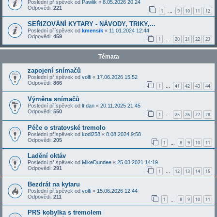
Poslední příspěvek od
Pawlik
«
8.05.2026 20:24
Odpovědi:
221
1
9
10
11
12
…
SEŘIZOVÁNÍ KYTARY - NÁVODY, TRIKY,...
Poslední příspěvek od
kmensik
«
11.01.2024 12:44
Odpovědi:
459
1
20
21
22
23
…
Témata
zapojení snímačů
Poslední příspěvek od
volfi
«
17.06.2026 15:52
Odpovědi:
866
1
41
42
43
44
…
Výměna snímačů
Poslední příspěvek od
lt.dan
«
20.11.2025 21:45
Odpovědi:
550
1
25
26
27
28
…
Péče o stratovské tremolo
Poslední příspěvek od
kodl258
«
8.08.2024 9:58
Odpovědi:
205
1
8
9
10
11
…
Ladění oktáv
Poslední příspěvek od
MikeDundee
«
25.03.2021 14:19
Odpovědi:
291
1
12
13
14
15
…
Bezdrát na kytaru
Poslední příspěvek od
volfi
«
15.06.2026 12:44
Odpovědi:
211
1
8
9
10
11
…
PRS kobylka s tremolem