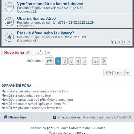
Výměna snímačů na laciné lubovce
Poslední příspěvek od
volfi
«
28.02.2022 6:54
Odpovědi:
12
Obal na Ibanez AS53
Poslední příspěvek od
michal789
«
21.02.2022 11:29
Odpovědi:
1
Prasklé dřevo nebo lak kytary?
Poslední příspěvek od
torst
«
16.02.2022 15:03
Odpovědi:
48
1
2
3
Nové téma
Stránka
1
z
27
1
2
3
4
5
27
Další
2604 témat
…
Přejít na
OPRÁVNĚNÍ FÓRA
Nemůžete
zakládat nová témata v tomto fóru
Nemůžete
odpovídat v tomto fóru
Nemůžete
upravovat své příspěvky v tomto fóru
Nemůžete
mazat své příspěvky v tomto fóru
Nemůžete
přikládat soubory v tomto fóru
Obsah fóra
Smazat cookies
Všechny časy jsou v
UTC+01:00
Založeno na
phpBB
® Forum Software © phpBB Limited
Český překlad –
phpBB.cz