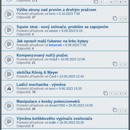
Odpovědi:
173
1
6
7
8
9
…
Výška struny nad prvním a druhým pražcem
Poslední příspěvek od
torst
«
6.10.2023 7:58
Odpovědi:
27
1
2
Squier strat - nový snímače, problém se zapojením
Poslední příspěvek od
wiston
«
8.09.2023 8:19
Odpovědi:
4
Jak opravit malý ťukanec na krku kytary
Poslední příspěvek od
kmensik
«
8.09.2023 7:59
Odpovědi:
4
Kompenzovaný nulťý pražec
Poslední příspěvek od
motyll
«
10.08.2023 12:06
Odpovědi:
21
1
2
stolička König & Meyer
Poslední příspěvek od
Čavli
«
13.06.2023 12:42
Ladící mechanika - výměna
Poslední příspěvek od
torst
«
9.06.2023 13:20
Odpovědi:
78
1
2
3
4
Manipulace s knoby potenciometrů
Poslední příspěvek od
dream7000
«
29.05.2023 14:55
Odpovědi:
26
1
2
Výměna kolébkového vypínače zesilovače
Poslední příspěvek od
bullin
«
16.05.2023 20:20
Odpovědi:
8