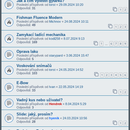
Jak a čím vyleštit gytárku?
Poslední příspěvek od
torst
«
29.09.2024 10:20
Odpovědi:
31
1
2
Fishman Fluence Modern
Poslední příspěvek od
Michnov
«
24.08.2024 10:11
Odpovědi:
49
1
2
3
Zamykací ladící mechanika
Poslední příspěvek od
kodl258
«
8.07.2024 9:13
Odpovědi:
169
1
6
7
8
9
…
Oprava laku
Poslední příspěvek od
starypard
«
3.06.2024 15:47
Odpovědi:
5
Voskování snímačů
Poslední příspěvek od
torst
«
24.05.2024 14:52
Odpovědi:
103
1
2
3
4
5
6
E-Bow
Poslední příspěvek od
Ivan
«
22.05.2024 14:19
Odpovědi:
33
1
2
Vadný kus nebo uživatel?
Poslední příspěvek od
Hendrek
«
8.04.2024 5:29
Odpovědi:
3
Slide: jaký, prosím?
Poslední příspěvek od
hyenik
«
24.03.2024 10:56
Odpovědi:
28
1
2