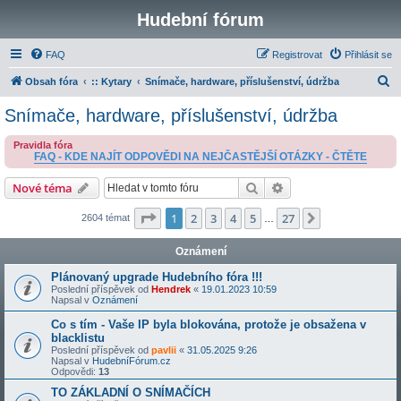
Hudební fórum
FAQ
Registrovat
Přihlásit se
H
Obsah fóra
:: Kytary
Snímače, hardware, příslušenství, údržba
l
Snímače, hardware, příslušenství, údržba
e
Pravidla fóra
d
FAQ - KDE NAJÍT ODPOVĚDI NA NEJČASTĚJŠÍ OTÁZKY - ČTĚTE
a
Hledat
Pokročilé hledání
Nové téma
t
Stránka
1
z
27
1
2
3
4
5
27
Další
2604 témat
…
Oznámení
Plánovaný upgrade Hudebního fóra !!!
Poslední příspěvek od
Hendrek
«
19.01.2023 10:59
Napsal v
Oznámení
Co s tím - Vaše IP byla blokována, protože je obsažena v
blacklistu
Poslední příspěvek od
pavlii
«
31.05.2025 9:26
Napsal v
HudebníFórum.cz
Odpovědi:
13
TO ZÁKLADNÍ O SNÍMAČÍCH