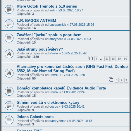
Ktere Gotoh Tremolo z 510 series
Poslední příspěvek od
volfi
«
29.05.2025 18:27
Odpovědi:
3
L.R. BAGGS ANTHEM
Poslední příspěvek od
Lucasterick
«
27.05.2025 15:26
Odpovědi:
14
Zavěšení "jacku" spolu s popruhem...
Poslední příspěvek od
starypard
«
24.05.2025 11:03
Odpovědi:
10
Jaké struny používáte???
Poslední příspěvek od
Pawlik
«
10.05.2025 15:42
Odpovědi:
1189
1
57
58
59
60
…
Alternativy pro komerční čističe strun (GHS Fast Fret, Dunlop
6582, Music Nomad String Fuel)
Poslední příspěvek od
Pawlik
«
17.04.2025 9:28
Odpovědi:
50
1
2
3
Domácí kompletace kabelů Evidence Audio Forte
Poslední příspěvek od
Pawlik
«
11.03.2025 9:24
Odpovědi:
15
Stínění vodičů v elektronice kytary
Poslední příspěvek od
cocos
«
9.03.2025 10:41
Odpovědi:
9
Jolana Galaxis parts
Poslední příspěvek od
samrychtar
«
6.03.2025 10:18
Odpovědi:
3