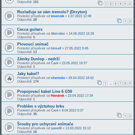
Odpovědi:
101
1
2
3
4
5
6
Rozlaďuje se vám tremolo? (Drzyton)
Poslední příspěvek od
kmensik
«
1.07.2022 12:49
Odpovědi:
28
1
2
Cecca guitars
Poslední příspěvek od
Alternátor
«
14.06.2022 15:29
Odpovědi:
5
Plovoucí snímač
Poslední příspěvek od
himself
«
27.05.2022 9:45
Odpovědi:
13
Zámky Dunlop - nedrží
Poslední příspěvek od
Čavli
«
23.05.2022 19:37
Odpovědi:
1
Jaky kabel?
Poslední příspěvek od
cherreda
«
29.04.2022 18:42
Odpovědi:
174
1
6
7
8
9
…
Propojovací kabel Line 6 G50
Poslední příspěvek od
Hendrek
«
23.04.2022 17:34
Odpovědi:
1
Problém s výztuhou krku
Poslední příspěvek od
Čavli
«
9.04.2022 9:37
Odpovědi:
35
1
2
Šrouby pro uchycení snímače
Poslední příspěvek od
speed8
«
13.03.2022 15:12
Odpovědi:
16