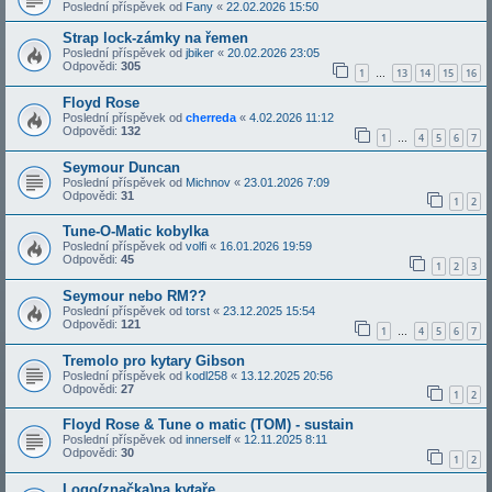
Poslední příspěvek od
Fany
«
22.02.2026 15:50
Strap lock-zámky na řemen
Poslední příspěvek od
jbiker
«
20.02.2026 23:05
Odpovědi:
305
1
13
14
15
16
…
Floyd Rose
Poslední příspěvek od
cherreda
«
4.02.2026 11:12
Odpovědi:
132
1
4
5
6
7
…
Seymour Duncan
Poslední příspěvek od
Michnov
«
23.01.2026 7:09
Odpovědi:
31
1
2
Tune-O-Matic kobylka
Poslední příspěvek od
volfi
«
16.01.2026 19:59
Odpovědi:
45
1
2
3
Seymour nebo RM??
Poslední příspěvek od
torst
«
23.12.2025 15:54
Odpovědi:
121
1
4
5
6
7
…
Tremolo pro kytary Gibson
Poslední příspěvek od
kodl258
«
13.12.2025 20:56
Odpovědi:
27
1
2
Floyd Rose & Tune o matic (TOM) - sustain
Poslední příspěvek od
innerself
«
12.11.2025 8:11
Odpovědi:
30
1
2
Logo(značka)na kytaře