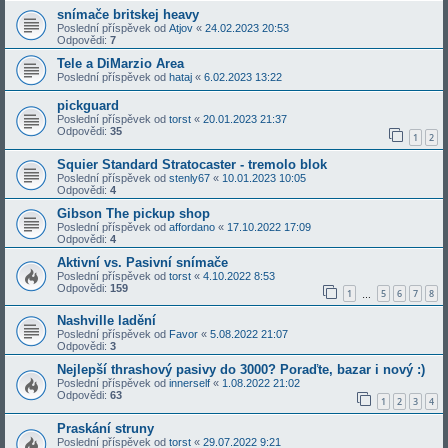
snímače britskej heavy
Poslední příspěvek od
Atjov
«
24.02.2023 20:53
Odpovědi:
7
Tele a DiMarzio Area
Poslední příspěvek od
hataj
«
6.02.2023 13:22
pickguard
Poslední příspěvek od
torst
«
20.01.2023 21:37
Odpovědi:
35
1
2
Squier Standard Stratocaster - tremolo blok
Poslední příspěvek od
stenly67
«
10.01.2023 10:05
Odpovědi:
4
Gibson The pickup shop
Poslední příspěvek od
affordano
«
17.10.2022 17:09
Odpovědi:
4
Aktivní vs. Pasivní snímače
Poslední příspěvek od
torst
«
4.10.2022 8:53
Odpovědi:
159
1
5
6
7
8
…
Nashville ladění
Poslední příspěvek od
Favor
«
5.08.2022 21:07
Odpovědi:
3
Nejlepší thrashový pasivy do 3000? Poraďte, bazar i nový :)
Poslední příspěvek od
innerself
«
1.08.2022 21:02
Odpovědi:
63
1
2
3
4
Praskání struny
Poslední příspěvek od
torst
«
29.07.2022 9:21