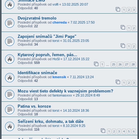
Snimace EMG
Poslední příspěvek od
volfi
«
13.02.2025 20:07
Odpovědi:
40
1
2
3
Dvojzvratné tremolo
Poslední příspěvek od
cherreda
«
7.02.2025 17:50
Odpovědi:
22
1
2
Zapojení snímačů "Jimi Page"
Poslední příspěvek od
torst
«
31.01.2025 23:05
Odpovědi:
34
1
2
Kytarový popruh, řemen, pás...
Poslední příspěvek od
HoSl
«
17.12.2024 15:22
Odpovědi:
559
1
25
26
27
28
…
Identifikace snímače
Poslední příspěvek od
kmensik
«
7.11.2024 13:24
Odpovědi:
42
1
2
3
Mozu viest tieto defekty k vaznejsim problemom?
Poslední příspěvek od
fantomasxxx
«
29.10.2024 8:49
Odpovědi:
13
Patina vs. koroze
Poslední příspěvek od
torst
«
14.10.2024 18:36
Odpovědi:
18
Seřízení krku, dohmatu, a tak dále
Poslední příspěvek od
torst
«
8.10.2024 9:25
Odpovědi:
116
1
2
3
4
5
6