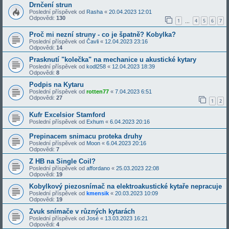
Drnčení strun
Poslední příspěvek od
Rasha
«
20.04.2023 12:01
Odpovědi:
130
1
4
5
6
7
…
Proč mi nezní struny - co je špatně? Kobylka?
Poslední příspěvek od
Čavli
«
12.04.2023 23:16
Odpovědi:
14
Prasknutí "kolečka" na mechanice u akustické kytary
Poslední příspěvek od
kodl258
«
12.04.2023 18:39
Odpovědi:
8
Podpis na Kytaru
Poslední příspěvek od
rotten77
«
7.04.2023 6:51
Odpovědi:
27
1
2
Kufr Excelsior Stamford
Poslední příspěvek od
Exhum
«
6.04.2023 20:16
Prepinacem snimacu proteka druhy
Poslední příspěvek od
Moon
«
6.04.2023 20:16
Odpovědi:
7
Z HB na Single Coil?
Poslední příspěvek od
affordano
«
25.03.2023 22:08
Odpovědi:
19
Kobylkový piezosnímač na elektroakustické kytaře nepracuje
Poslední příspěvek od
kmensik
«
20.03.2023 10:09
Odpovědi:
19
Zvuk snímače v různých kytarách
Poslední příspěvek od
José
«
13.03.2023 16:21
Odpovědi:
4