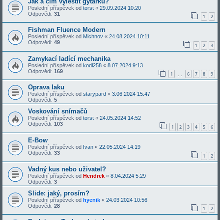
Jak a čím vyleštit gytárku?
Poslední příspěvek od
torst
«
29.09.2024 10:20
Odpovědi:
31
1
2
Fishman Fluence Modern
Poslední příspěvek od
Michnov
«
24.08.2024 10:11
Odpovědi:
49
1
2
3
Zamykací ladící mechanika
Poslední příspěvek od
kodl258
«
8.07.2024 9:13
Odpovědi:
169
1
6
7
8
9
…
Oprava laku
Poslední příspěvek od
starypard
«
3.06.2024 15:47
Odpovědi:
5
Voskování snímačů
Poslední příspěvek od
torst
«
24.05.2024 14:52
Odpovědi:
103
1
2
3
4
5
6
E-Bow
Poslední příspěvek od
Ivan
«
22.05.2024 14:19
Odpovědi:
33
1
2
Vadný kus nebo uživatel?
Poslední příspěvek od
Hendrek
«
8.04.2024 5:29
Odpovědi:
3
Slide: jaký, prosím?
Poslední příspěvek od
hyenik
«
24.03.2024 10:56
Odpovědi:
28
1
2