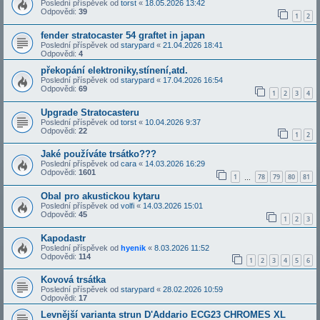
Poslední příspěvek od
torst
«
18.05.2026 13:42
Odpovědi:
39
1
2
fender stratocaster 54 graftet in japan
Poslední příspěvek od
starypard
«
21.04.2026 18:41
Odpovědi:
4
překopání elektroniky,stínení,atd.
Poslední příspěvek od
starypard
«
17.04.2026 16:54
Odpovědi:
69
1
2
3
4
Upgrade Stratocasteru
Poslední příspěvek od
torst
«
10.04.2026 9:37
Odpovědi:
22
1
2
Jaké používáte trsátko???
Poslední příspěvek od
cara
«
14.03.2026 16:29
Odpovědi:
1601
1
78
79
80
81
…
Obal pro akustickou kytaru
Poslední příspěvek od
volfi
«
14.03.2026 15:01
Odpovědi:
45
1
2
3
Kapodastr
Poslední příspěvek od
hyenik
«
8.03.2026 11:52
Odpovědi:
114
1
2
3
4
5
6
Kovová trsátka
Poslední příspěvek od
starypard
«
28.02.2026 10:59
Odpovědi:
17
Levnější varianta strun D'Addario ECG23 CHROMES XL