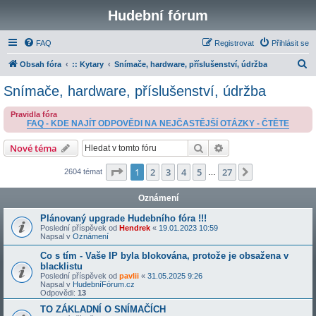
Hudební fórum
FAQ
Registrovat
Přihlásit se
H
Obsah fóra
:: Kytary
Snímače, hardware, příslušenství, údržba
l
Snímače, hardware, příslušenství, údržba
e
Pravidla fóra
d
FAQ - KDE NAJÍT ODPOVĚDI NA NEJČASTĚJŠÍ OTÁZKY - ČTĚTE
a
Hledat
Pokročilé hledání
Nové téma
t
Stránka
1
z
27
1
2
3
4
5
27
Další
2604 témat
…
Oznámení
Plánovaný upgrade Hudebního fóra !!!
Poslední příspěvek od
Hendrek
«
19.01.2023 10:59
Napsal v
Oznámení
Co s tím - Vaše IP byla blokována, protože je obsažena v
blacklistu
Poslední příspěvek od
pavlii
«
31.05.2025 9:26
Napsal v
HudebníFórum.cz
Odpovědi:
13
TO ZÁKLADNÍ O SNÍMAČÍCH