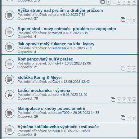
Odpovědi:
173
1
6
7
8
9
…
Výška struny nad prvním a druhým pražcem
Poslední příspěvek od
torst
«
6.10.2023 7:58
Odpovědi:
27
1
2
Squier strat - nový snímače, problém se zapojením
Poslední příspěvek od
wiston
«
8.09.2023 8:19
Odpovědi:
4
Jak opravit malý ťukanec na krku kytary
Poslední příspěvek od
kmensik
«
8.09.2023 7:59
Odpovědi:
4
Kompenzovaný nulťý pražec
Poslední příspěvek od
motyll
«
10.08.2023 12:06
Odpovědi:
21
1
2
stolička König & Meyer
Poslední příspěvek od
Čavli
«
13.06.2023 12:42
Ladící mechanika - výměna
Poslední příspěvek od
torst
«
9.06.2023 13:20
Odpovědi:
78
1
2
3
4
Manipulace s knoby potenciometrů
Poslední příspěvek od
dream7000
«
29.05.2023 14:55
Odpovědi:
26
1
2
Výměna kolébkového vypínače zesilovače
Poslední příspěvek od
bullin
«
16.05.2023 20:20
Odpovědi:
8