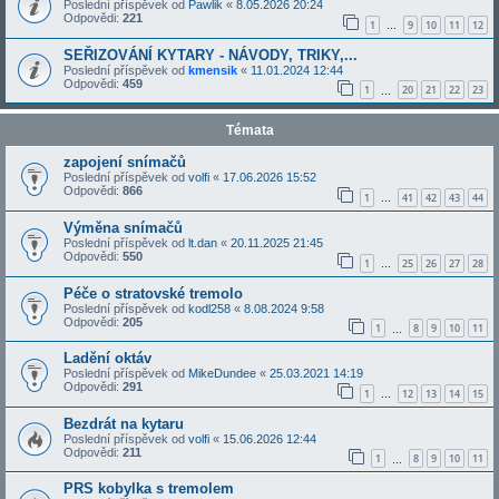
Poslední příspěvek od
Pawlik
«
8.05.2026 20:24
Odpovědi:
221
1
9
10
11
12
…
SEŘIZOVÁNÍ KYTARY - NÁVODY, TRIKY,...
Poslední příspěvek od
kmensik
«
11.01.2024 12:44
Odpovědi:
459
1
20
21
22
23
…
Témata
zapojení snímačů
Poslední příspěvek od
volfi
«
17.06.2026 15:52
Odpovědi:
866
1
41
42
43
44
…
Výměna snímačů
Poslední příspěvek od
lt.dan
«
20.11.2025 21:45
Odpovědi:
550
1
25
26
27
28
…
Péče o stratovské tremolo
Poslední příspěvek od
kodl258
«
8.08.2024 9:58
Odpovědi:
205
1
8
9
10
11
…
Ladění oktáv
Poslední příspěvek od
MikeDundee
«
25.03.2021 14:19
Odpovědi:
291
1
12
13
14
15
…
Bezdrát na kytaru
Poslední příspěvek od
volfi
«
15.06.2026 12:44
Odpovědi:
211
1
8
9
10
11
…
PRS kobylka s tremolem