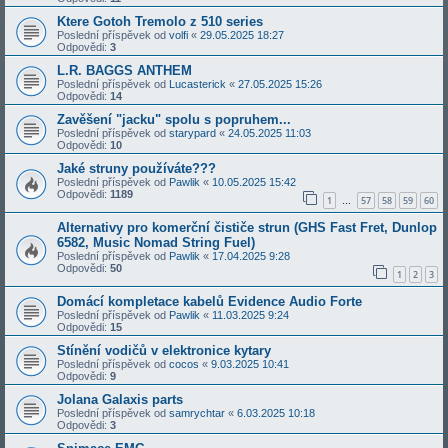
Ktere Gotoh Tremolo z 510 series
Poslední příspěvek od
volfi
«
29.05.2025 18:27
Odpovědi:
3
L.R. BAGGS ANTHEM
Poslední příspěvek od
Lucasterick
«
27.05.2025 15:26
Odpovědi:
14
Zavěšení "jacku" spolu s popruhem...
Poslední příspěvek od
starypard
«
24.05.2025 11:03
Odpovědi:
10
Jaké struny používáte???
Poslední příspěvek od
Pawlik
«
10.05.2025 15:42
Odpovědi:
1189
1
57
58
59
60
…
Alternativy pro komerční čističe strun (GHS Fast Fret, Dunlop
6582, Music Nomad String Fuel)
Poslední příspěvek od
Pawlik
«
17.04.2025 9:28
Odpovědi:
50
1
2
3
Domácí kompletace kabelů Evidence Audio Forte
Poslední příspěvek od
Pawlik
«
11.03.2025 9:24
Odpovědi:
15
Stínění vodičů v elektronice kytary
Poslední příspěvek od
cocos
«
9.03.2025 10:41
Odpovědi:
9
Jolana Galaxis parts
Poslední příspěvek od
samrychtar
«
6.03.2025 10:18
Odpovědi:
3