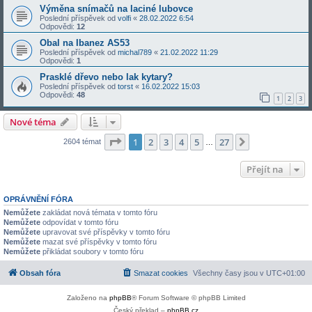
Výměna snímačů na laciné lubovce
Poslední příspěvek od
volfi
«
28.02.2022 6:54
Odpovědi:
12
Obal na Ibanez AS53
Poslední příspěvek od
michal789
«
21.02.2022 11:29
Odpovědi:
1
Prasklé dřevo nebo lak kytary?
Poslední příspěvek od
torst
«
16.02.2022 15:03
Odpovědi:
48
1
2
3
Nové téma
Stránka
1
z
27
1
2
3
4
5
27
Další
2604 témat
…
Přejít na
OPRÁVNĚNÍ FÓRA
Nemůžete
zakládat nová témata v tomto fóru
Nemůžete
odpovídat v tomto fóru
Nemůžete
upravovat své příspěvky v tomto fóru
Nemůžete
mazat své příspěvky v tomto fóru
Nemůžete
přikládat soubory v tomto fóru
Obsah fóra
Smazat cookies
Všechny časy jsou v
UTC+01:00
Založeno na
phpBB
® Forum Software © phpBB Limited
Český překlad –
phpBB.cz