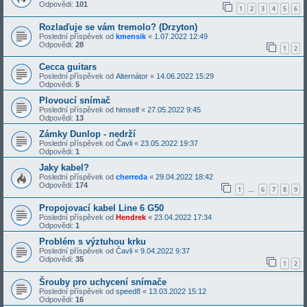
Odpovědi:
101
1
2
3
4
5
6
Rozlaďuje se vám tremolo? (Drzyton)
Poslední příspěvek od
kmensik
«
1.07.2022 12:49
Odpovědi:
28
1
2
Cecca guitars
Poslední příspěvek od
Alternátor
«
14.06.2022 15:29
Odpovědi:
5
Plovoucí snímač
Poslední příspěvek od
himself
«
27.05.2022 9:45
Odpovědi:
13
Zámky Dunlop - nedrží
Poslední příspěvek od
Čavli
«
23.05.2022 19:37
Odpovědi:
1
Jaky kabel?
Poslední příspěvek od
cherreda
«
29.04.2022 18:42
Odpovědi:
174
1
6
7
8
9
…
Propojovací kabel Line 6 G50
Poslední příspěvek od
Hendrek
«
23.04.2022 17:34
Odpovědi:
1
Problém s výztuhou krku
Poslední příspěvek od
Čavli
«
9.04.2022 9:37
Odpovědi:
35
1
2
Šrouby pro uchycení snímače
Poslední příspěvek od
speed8
«
13.03.2022 15:12
Odpovědi:
16