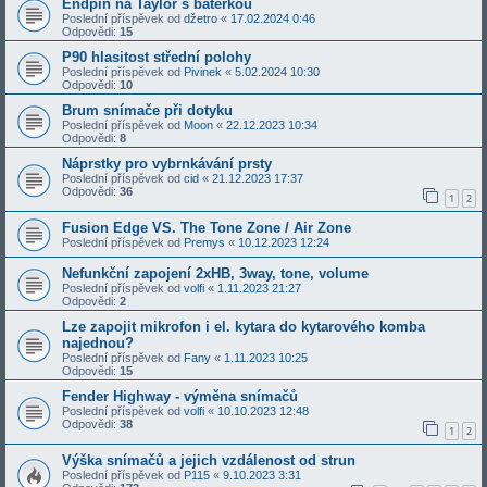
Endpin na Taylor s baterkou
Poslední příspěvek od
džetro
«
17.02.2024 0:46
Odpovědi:
15
P90 hlasitost střední polohy
Poslední příspěvek od
Pivinek
«
5.02.2024 10:30
Odpovědi:
10
Brum snímače při dotyku
Poslední příspěvek od
Moon
«
22.12.2023 10:34
Odpovědi:
8
Náprstky pro vybrnkávání prsty
Poslední příspěvek od
cid
«
21.12.2023 17:37
Odpovědi:
36
1
2
Fusion Edge VS. The Tone Zone / Air Zone
Poslední příspěvek od
Premys
«
10.12.2023 12:24
Nefunkční zapojení 2xHB, 3way, tone, volume
Poslední příspěvek od
volfi
«
1.11.2023 21:27
Odpovědi:
2
Lze zapojit mikrofon i el. kytara do kytarového komba
najednou?
Poslední příspěvek od
Fany
«
1.11.2023 10:25
Odpovědi:
15
Fender Highway - výměna snímačů
Poslední příspěvek od
volfi
«
10.10.2023 12:48
Odpovědi:
38
1
2
Výška snímačů a jejich vzdálenost od strun
Poslední příspěvek od
P115
«
9.10.2023 3:31