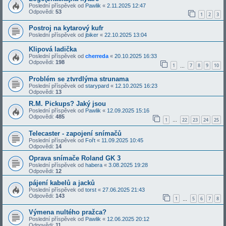
Poslední příspěvek od
Pawlik
«
2.11.2025 12:47
Odpovědi:
53
1
2
3
Postroj na kytarový kufr
Poslední příspěvek od
jbiker
«
22.10.2025 13:04
Klipová ladička
Poslední příspěvek od
cherreda
«
20.10.2025 16:33
Odpovědi:
198
1
7
8
9
10
…
Problém se ztvrdlýma strunama
Poslední příspěvek od
starypard
«
12.10.2025 16:23
Odpovědi:
13
R.M. Pickups? Jaký jsou
Poslední příspěvek od
Pawlik
«
12.09.2025 15:16
Odpovědi:
485
1
22
23
24
25
…
Telecaster - zapojení snímačů
Poslední příspěvek od
Fořt
«
11.09.2025 10:45
Odpovědi:
14
Oprava snímače Roland GK 3
Poslední příspěvek od
habera
«
3.08.2025 19:28
Odpovědi:
12
pájení kabelů a jacků
Poslední příspěvek od
torst
«
27.06.2025 21:43
Odpovědi:
143
1
5
6
7
8
…
Výmena nultého pražca?
Poslední příspěvek od
Pawlik
«
12.06.2025 20:12
Odpovědi:
11