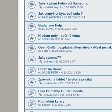
Tabs k písni Helen od Samsona.
od
debilnikrypl
»
8.07.2025 15:59
Jak vymýšlet kytarová sóla ?
od
lukáš plachetka
»
23.10.2012 20:44
Guitar pro Help
od
LGSONIC
»
13.02.2010 9:09
Hledám noty - sběrné téma
od
scofi
»
16.08.2008 6:52
OpenRealB: bezplatná alternativa k iReal pro 
od
F7b5
»
31.03.2025 22:59
Jaky rytmus??
od
l.trta
»
21.02.2009 0:07
Dotaz na Break
od
ŠÁDEKPETR
»
4.10.2024 19:58
Zpěvník na tablet / telefon / počítač
od
AdamM
»
23.10.2019 9:16
Free Printable Guitar Chords
od
Maco33
»
2.03.2024 12:45
Podladění kytary
od
Looui
»
4.06.2012 10:50