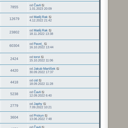
od
Čavli
7855
1.01.2023 20:09
od
Matěj Rak
12679
4.12.2022 21:42
od
Matěj Rak
23802
18.11.2022 13:38
od
Pavel_
60304
16.10.2022 13:44
od
torst
2424
15.10.2022 11:06
od
Jakub Martíšek
4420
30.09.2022 17:37
od
cid
4418
18.09.2022 11:28
od
Čavli
5238
12.09.2022 6:40
od
Japhy
2779
7.09.2022 10:21
od
Prskyn
3604
13.06.2022 7:48
od
Čavli