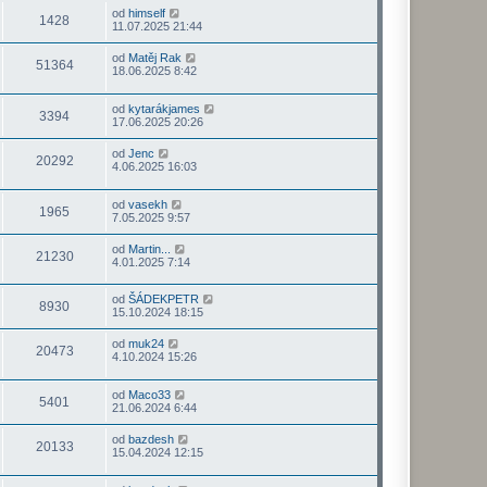
od
himself
1428
11.07.2025 21:44
od
Matěj Rak
51364
18.06.2025 8:42
od
kytarákjames
3394
17.06.2025 20:26
od
Jenc
20292
4.06.2025 16:03
od
vasekh
1965
7.05.2025 9:57
od
Martin...
21230
4.01.2025 7:14
od
ŠÁDEKPETR
8930
15.10.2024 18:15
od
muk24
20473
4.10.2024 15:26
od
Maco33
5401
21.06.2024 6:44
od
bazdesh
20133
15.04.2024 12:15