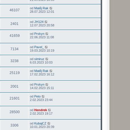
od
Matěj Rak
46107
28.07.2023 12:01
od
JH124
2401
12.07.2023 20:58
od
Prskyn
41659
22.06.2023 11:08
od
Pavel_
7134
19.03.2023 10:19
od
simiruz
3238
6.03.2023 10:03
od
Matěj Rak
25119
17.02.2023 16:12
od
Prskyn
2001
14.02.2023 15:11
od
Peto
21601
2.02.2023 23:44
od
Hendrek
28500
2.02.2023 19:17
od
KubajCZ
3306
10.01.2023 20:39