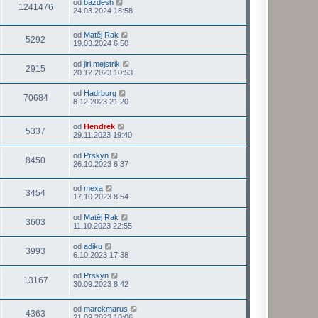
od
bazdesh
1241476
24.03.2024 18:58
od
Matěj Rak
5292
19.03.2024 6:50
od
jiri.mejstrik
2915
20.12.2023 10:53
od
Hadrburg
70684
8.12.2023 21:20
od
Hendrek
5337
29.11.2023 19:40
od
Prskyn
8450
26.10.2023 6:37
od
mexa
3454
17.10.2023 8:54
od
Matěj Rak
3603
11.10.2023 22:55
od
adiku
3993
6.10.2023 17:38
od
Prskyn
13167
30.09.2023 8:42
od
marekmarus
4363
21.09.2023 10:06