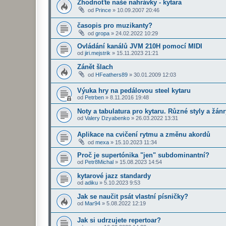
Zhodnoťte naše nahrávky - kytara
od
Prince
»
10.09.2007 20:46
časopis pro muzikanty?
od
gropa
»
24.02.2022 10:29
Ovládání kanálů JVM 210H pomocí MIDI
od
jiri.mejstrik
»
15.11.2023 21:21
Zánět šlach
od
HFeathers89
»
30.01.2009 12:03
Výuka hry na pedálovou steel kytaru
od
Petrben
»
8.11.2016 19:48
Noty a tabulatura pro kytaru. Různé styly a žánr
od
Valery Dzyabenko
»
26.03.2022 13:31
Aplikace na cvičení rytmu a změnu akordů
od
mexa
»
15.10.2023 11:34
Proč je supertónika "jen" subdominantní?
od
Petr8Michal
»
15.08.2023 14:54
kytarové jazz standardy
od
adiku
»
5.10.2023 9:53
Jak se naučit psát vlastní písničky?
od
Mar94
»
5.08.2022 12:19
Jak si udrzujete repertoar?