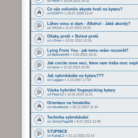
od
rexer
»
16.09.2023 14:32
Co vás ovlivnilo abyste hrali na kytaru?
od
KORTY
»
26.07.2008 13:47
Láhev svou si dam - Alkehol - Jaké akordy?
od
JH124
»
11.07.2023 23:25
Otlaky prstů + Bolest prstů
od
cOnex
»
10.02.2010 13:18
Lying From You - jak tomu mám rozumět?
od
Blattstein89
»
4.03.2023 19:41
Jak cvicite nove veci, ktere vam treba moc nej
od
rexer
»
12.02.2023 23:05
Jak vybrnkáváte na kytaru???
od
Caggan
»
2.10.2007 17:54
Výuka hybridní fingerpicking kytary
od
Peter13
»
13.02.2023 11:31
Orientace na hmatníku
od
misadlouhy
»
28.12.2007 11:34
Technika vybrnkávání
od
JimmyPage68
»
8.07.2010 12:49
STUPNICE
od
KubajCZ
»
31.12.2022 22:14