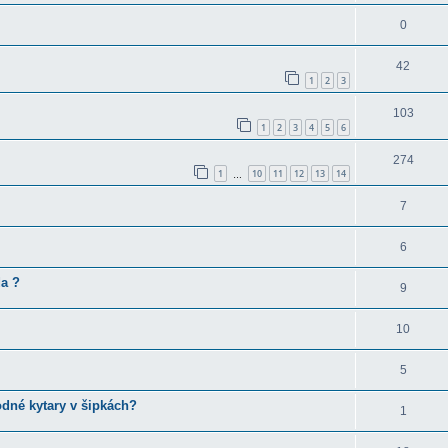
0
42
1
2
3
103
1
2
3
4
5
6
274
1
10
11
12
13
14
…
7
6
da ?
9
10
5
dné kytary v šipkách?
1