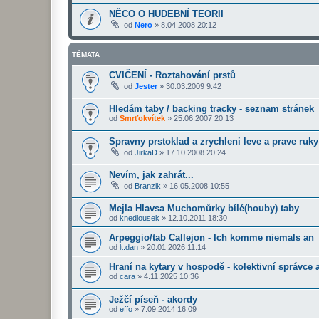
NĚCO O HUDEBNÍ TEORII
od
Nero
»
8.04.2008 20:12
TÉMATA
CVIČENÍ - Roztahování prstů
od
Jester
»
30.03.2009 9:42
Hledám taby / backing tracky - seznam stránek
od
Smrťokvítek
»
25.06.2007 20:13
Spravny prstoklad a zrychleni leve a prave ruky
od
JirkaD
»
17.10.2008 20:24
Nevím, jak zahrát...
od
Branzik
»
16.05.2008 10:55
Mejla Hlavsa Muchomůrky bílé(houby) taby
od
knedlousek
»
12.10.2011 18:30
Arpeggio/tab Callejon - Ich komme niemals an
od
lt.dan
»
20.01.2026 11:14
Hraní na kytary v hospodě - kolektivní správce 
od
cara
»
4.11.2025 10:36
Ježčí píseň - akordy
od
effo
»
7.09.2014 16:09