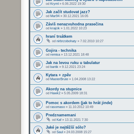
od
Kryml
»
6.06.2022 19:30
Jak začít studovat jazz?
od
Mar94
»
30.12.2021 16:05
Záviš nenazvuhodna prasečina
od
krajcik
»
1.01.2022 10:23
hraní trsátkem
od
nirbrzobohaty
»
7.02.2010 10:27
Gojira - technika
od
remisa
»
13.12.2021 18:48
Jak na levou ruku u tabulatur
od
bartik
»
9.12.2021 23:24
Kytara + zpěv
od
MasterBrute
»
1.04.2008 13:22
Akordy na stupnice
od
Hawk2
»
5.05.2009 18:31
Pomoc s akordem (jak to hrát jinde)
od
rasomaso
»
11.10.2012 10:49
Predznamemani
od
Kaf
»
13.11.2021 7:30
Jaké je nejtěžší sólo?
od
Saul
»
24.03.2008 15:27