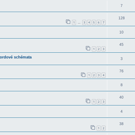
7
128
1
3
4
5
6
7
…
10
45
1
2
3
akordové schémata
3
76
1
2
3
4
8
40
1
2
3
4
38
1
2