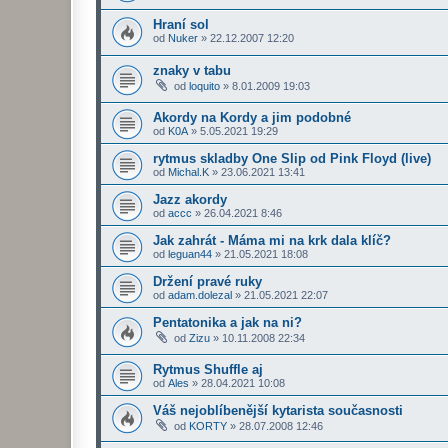
Hraní sol
od
Nuker
»
22.12.2007 12:20
znaky v tabu
od
loquito
»
8.01.2009 19:03
Akordy na Kordy a jim podobné
od
K0A
»
5.05.2021 19:29
rytmus skladby One Slip od Pink Floyd (live)
od
Michal.K
»
23.06.2021 13:41
Jazz akordy
od
accc
»
26.04.2021 8:46
Jak zahrát - Máma mi na krk dala klíč?
od
leguan44
»
21.05.2021 18:08
Držení pravé ruky
od
adam.dolezal
»
21.05.2021 22:07
Pentatonika a jak na ni?
od
Zizu
»
10.11.2008 22:34
Rytmus Shuffle aj
od
Ales
»
28.04.2021 10:08
Váš nejoblíbenější kytarista současnosti
od
KORTY
»
28.07.2008 12:46