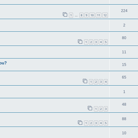
224
1
8
9
10
11
12
…
2
80
1
2
3
4
5
11
dou?
15
65
1
2
3
4
1
48
1
2
3
88
1
2
3
4
5
10