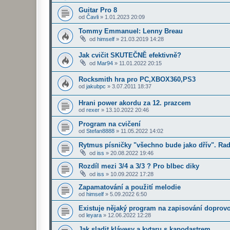
Guitar Pro 8
od
Čavli
»
1.01.2023 20:09
Tommy Emmanuel: Lenny Breau
od
himself
»
21.03.2019 14:28
Jak cvičit SKUTEČNĚ efektivně?
od
Mar94
»
11.01.2022 20:15
Rocksmith hra pro PC,XBOX360,PS3
od
jakubpc
»
3.07.2011 18:37
Hrani power akordu za 12. prazcem
od
rexer
»
13.10.2022 20:46
Program na cvičení
od
Stefan8888
»
11.05.2022 14:02
Rytmus písničky "všechno bude jako dřív". Ra
od
iss
»
20.08.2022 19:46
Rozdíl mezi 3/4 a 3/3 ? Pro blbec diky
od
iss
»
10.09.2022 17:28
Zapamatování a použití melodie
od
himself
»
5.09.2022 6:50
Existuje nějaký program na zapisování doprovo
od
leyara
»
12.06.2022 12:28
Jak sladit klávesy a kytaru s kapodastrem