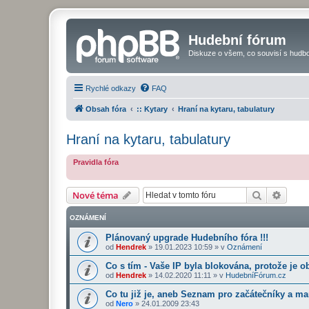
Hudební fórum
Diskuze o všem, co souvisí s hudbo
Rychlé odkazy
FAQ
Obsah fóra
:: Kytary
Hraní na kytaru, tabulatury
Hraní na kytaru, tabulatury
Pravidla fóra
Hledat
Pokroč
Nové téma
OZNÁMENÍ
Plánovaný upgrade Hudebního fóra !!!
od
Hendrek
»
19.01.2023 10:59
» v
Oznámení
Co s tím - Vaše IP byla blokována, protože je o
od
Hendrek
»
14.02.2020 11:11
» v
HudebníFórum.cz
Co tu již je, aneb Seznam pro začátečníky a ma
od
Nero
»
24.01.2009 23:43