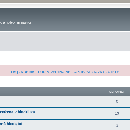
u a hudebními nástroji.
FAQ - KDE NAJÍT ODPOVĚDI NA NEJČASTĚJŠÍ OTÁZKY - ČTĚTE
ilé hledání
ODPOVĚDI
0
bsažena v blacklistu
13
rně hledající
3