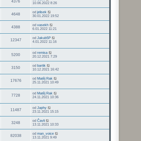
4376
10.06.2022 8:26
od
jelisek
4648
30.01.2022 19:52
od
vasekh
4388
6.01.2022 11:21
od
Jakub5P
12347
4.01.2022 11:16
od
remisa
5200
20.12.2021 7:29
od
bartik
3150
10.12.2021 16:42
od
Matěj Rak
17676
25.11.2021 10:49
od
Matěj Rak
7728
24.11.2021 10:36
od
Japhy
11487
23.11.2021 15:15
od
Čavli
3248
13.11.2021 10:33
od
man_voice
82038
13.11.2021 9:49