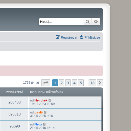
Hledat
Pokročilé hledání
Registrovat
Přihlásit se
Stránka
1
z
18
1
2
3
4
5
18
Další
1759 témat
…
ZOBRAZENÍ
POSLEDNÍ PŘÍSPĚVEK
od
Hendrek
208483
19.01.2023 10:59
od
pavlii
596813
31.05.2025 9:26
od
Nero
95690
21.05.2016 15:14