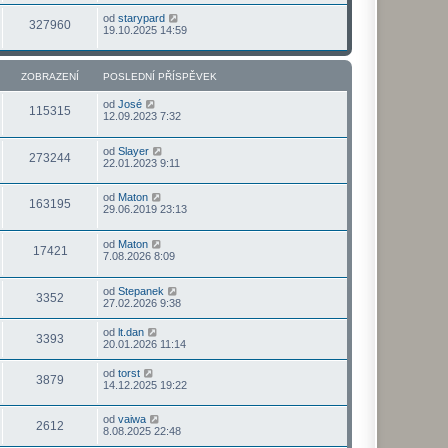
od
starypard
327960
19.10.2025 14:59
ZOBRAZENÍ
POSLEDNÍ PŘÍSPĚVEK
od
José
115315
12.09.2023 7:32
od
Slayer
273244
22.01.2023 9:11
od
Maton
163195
29.06.2019 23:13
od
Maton
17421
7.08.2026 8:09
od
Stepanek
3352
27.02.2026 9:38
od
lt.dan
3393
20.01.2026 11:14
od
torst
3879
14.12.2025 19:22
od
vaiwa
2612
8.08.2025 22:48