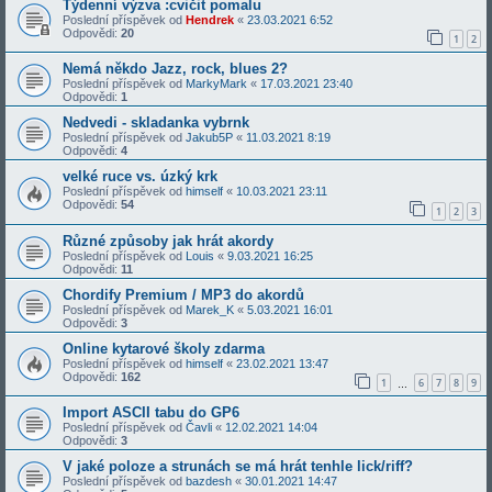
Týdenní výzva :cvičit pomalu
Poslední příspěvek od
Hendrek
«
23.03.2021 6:52
Odpovědi:
20
1
2
Nemá někdo Jazz, rock, blues 2?
Poslední příspěvek od
MarkyMark
«
17.03.2021 23:40
Odpovědi:
1
Nedvedi - skladanka vybrnk
Poslední příspěvek od
Jakub5P
«
11.03.2021 8:19
Odpovědi:
4
velké ruce vs. úzký krk
Poslední příspěvek od
himself
«
10.03.2021 23:11
Odpovědi:
54
1
2
3
Různé způsoby jak hrát akordy
Poslední příspěvek od
Louis
«
9.03.2021 16:25
Odpovědi:
11
Chordify Premium / MP3 do akordů
Poslední příspěvek od
Marek_K
«
5.03.2021 16:01
Odpovědi:
3
Online kytarové školy zdarma
Poslední příspěvek od
himself
«
23.02.2021 13:47
Odpovědi:
162
1
6
7
8
9
…
Import ASCII tabu do GP6
Poslední příspěvek od
Čavli
«
12.02.2021 14:04
Odpovědi:
3
V jaké poloze a strunách se má hrát tenhle lick/riff?
Poslední příspěvek od
bazdesh
«
30.01.2021 14:47