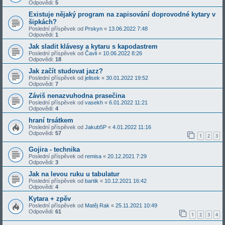
Odpovědi:
5
Existuje nějaký program na zapisování doprovodné kytary v
šipkách?
Poslední příspěvek od
Prskyn
«
13.06.2022 7:48
Odpovědi:
1
Jak sladit klávesy a kytaru s kapodastrem
Poslední příspěvek od
Čavli
«
10.06.2022 8:26
Odpovědi:
18
Jak začít studovat jazz?
Poslední příspěvek od
jelisek
«
30.01.2022 19:52
Odpovědi:
7
Záviš nenazvuhodna prasečina
Poslední příspěvek od
vasekh
«
6.01.2022 11:21
Odpovědi:
4
hraní trsátkem
Poslední příspěvek od
Jakub5P
«
4.01.2022 11:16
Odpovědi:
57
1
2
3
Gojira - technika
Poslední příspěvek od
remisa
«
20.12.2021 7:29
Odpovědi:
3
Jak na levou ruku u tabulatur
Poslední příspěvek od
bartik
«
10.12.2021 16:42
Odpovědi:
4
Kytara + zpěv
Poslední příspěvek od
Matěj Rak
«
25.11.2021 10:49
Odpovědi:
61
1
2
3
4