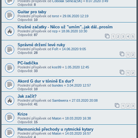
Poslední příspěvek od
Čobolák Senica(SK)
«
8.07.2020 3:49
Odpovědi:
8
Guitar pro taby
Poslední příspěvek od
torst
«
29.06.2020 12:19
Odpovědi:
10
Krušné začatky - Něco už "umím"..jak dál..prosím
Poslední příspěvek od
nzp
«
18.06.2020 10:30
Odpovědi:
87
1
2
3
4
5
Správné držení levé ruky
Poslední příspěvek od
Fořt
«
14.06.2020 9:05
Odpovědi:
28
1
2
PC-ladička
Poslední příspěvek od
kos99
«
1.05.2020 12:45
Odpovědi:
33
1
2
Akord G dur v tónině Es dur?
Poslední příspěvek od
bundes
«
3.04.2020 12:57
Odpovědi:
10
Jak začít?
Poslední příspěvek od
Sambwera
«
27.03.2020 20:08
Odpovědi:
41
1
2
3
Krize
Poslední příspěvek od
Maton
«
18.03.2020 16:38
Odpovědi:
15
Harmonické přechody u rytmické kytary
Poslední příspěvek od
Maton
«
14.03.2020 16:57
Odpovědi:
4