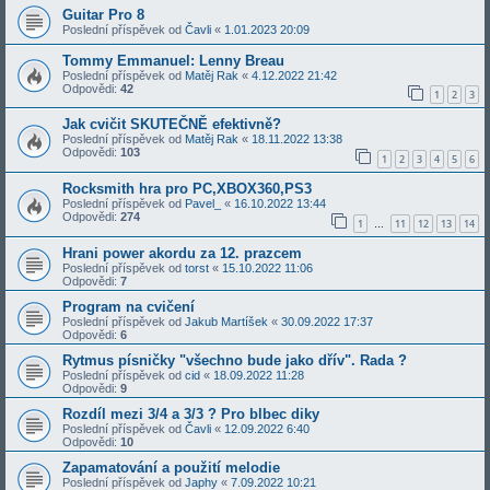
Guitar Pro 8
Poslední příspěvek od
Čavli
«
1.01.2023 20:09
Tommy Emmanuel: Lenny Breau
Poslední příspěvek od
Matěj Rak
«
4.12.2022 21:42
Odpovědi:
42
1
2
3
Jak cvičit SKUTEČNĚ efektivně?
Poslední příspěvek od
Matěj Rak
«
18.11.2022 13:38
Odpovědi:
103
1
2
3
4
5
6
Rocksmith hra pro PC,XBOX360,PS3
Poslední příspěvek od
Pavel_
«
16.10.2022 13:44
Odpovědi:
274
1
11
12
13
14
…
Hrani power akordu za 12. prazcem
Poslední příspěvek od
torst
«
15.10.2022 11:06
Odpovědi:
7
Program na cvičení
Poslední příspěvek od
Jakub Martíšek
«
30.09.2022 17:37
Odpovědi:
6
Rytmus písničky "všechno bude jako dřív". Rada ?
Poslední příspěvek od
cid
«
18.09.2022 11:28
Odpovědi:
9
Rozdíl mezi 3/4 a 3/3 ? Pro blbec diky
Poslední příspěvek od
Čavli
«
12.09.2022 6:40
Odpovědi:
10
Zapamatování a použití melodie
Poslední příspěvek od
Japhy
«
7.09.2022 10:21