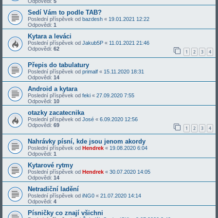
Odpovědi:
5
Sedí Vám to podle TAB?
Poslední příspěvek od
bazdesh
«
19.01.2021 12:22
Odpovědi:
1
Kytara a leváci
Poslední příspěvek od
Jakub5P
«
11.01.2021 21:46
Odpovědi:
62
1
2
3
4
Přepis do tabulatury
Poslední příspěvek od
primalf
«
15.11.2020 18:31
Odpovědi:
14
Android a kytara
Poslední příspěvek od
feki
«
27.09.2020 7:55
Odpovědi:
10
otazky zacatecnika
Poslední příspěvek od
José
«
6.09.2020 12:56
Odpovědi:
69
1
2
3
4
Nahrávky písní, kde jsou jenom akordy
Poslední příspěvek od
Hendrek
«
19.08.2020 6:04
Odpovědi:
1
Kytarové rytmy
Poslední příspěvek od
Hendrek
«
30.07.2020 14:05
Odpovědi:
14
Netradiční ladění
Poslední příspěvek od
iNG0
«
21.07.2020 14:14
Odpovědi:
4
Písničky co znají všichni