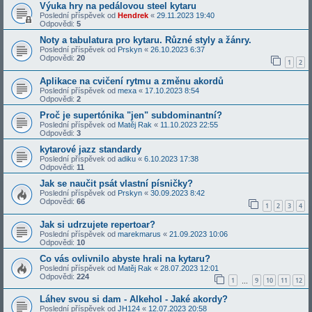
Výuka hry na pedálovou steel kytaru
Poslední příspěvek od
Hendrek
«
29.11.2023 19:40
Odpovědi:
5
Noty a tabulatura pro kytaru. Různé styly a žánry.
Poslední příspěvek od
Prskyn
«
26.10.2023 6:37
Odpovědi:
20
1
2
Aplikace na cvičení rytmu a změnu akordů
Poslední příspěvek od
mexa
«
17.10.2023 8:54
Odpovědi:
2
Proč je supertónika "jen" subdominantní?
Poslední příspěvek od
Matěj Rak
«
11.10.2023 22:55
Odpovědi:
3
kytarové jazz standardy
Poslední příspěvek od
adiku
«
6.10.2023 17:38
Odpovědi:
11
Jak se naučit psát vlastní písničky?
Poslední příspěvek od
Prskyn
«
30.09.2023 8:42
Odpovědi:
66
1
2
3
4
Jak si udrzujete repertoar?
Poslední příspěvek od
marekmarus
«
21.09.2023 10:06
Odpovědi:
10
Co vás ovlivnilo abyste hrali na kytaru?
Poslední příspěvek od
Matěj Rak
«
28.07.2023 12:01
Odpovědi:
224
1
9
10
11
12
…
Láhev svou si dam - Alkehol - Jaké akordy?
Poslední příspěvek od
JH124
«
12.07.2023 20:58