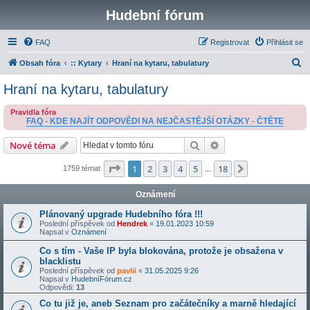
Hudební fórum
FAQ
Registrovat
Přihlásit se
H
Obsah fóra
:: Kytary
Hraní na kytaru, tabulatury
l
Hraní na kytaru, tabulatury
e
Pravidla fóra
d
FAQ - KDE NAJÍT ODPOVĚDI NA NEJČASTĚJŠÍ OTÁZKY - ČTĚTE
a
Hledat
Pokročilé hledání
Nové téma
t
Stránka
1
z
18
1
2
3
4
5
18
Další
1759 témat
…
Oznámení
Plánovaný upgrade Hudebního fóra !!!
Poslední příspěvek od
Hendrek
«
19.01.2023 10:59
Napsal v
Oznámení
Co s tím - Vaše IP byla blokována, protože je obsažena v
blacklistu
Poslední příspěvek od
pavlii
«
31.05.2025 9:26
Napsal v
HudebníFórum.cz
Odpovědi:
13
Co tu již je, aneb Seznam pro začátečníky a marně hledající