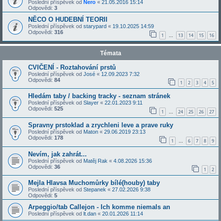
Poslední příspěvek od
Nero
«
21.05.2016 15:14
Odpovědi:
3
NĚCO O HUDEBNÍ TEORII
Poslední příspěvek od
starypard
«
19.10.2025 14:59
Odpovědi:
316
1
13
14
15
16
…
Témata
CVIČENÍ - Roztahování prstů
Poslední příspěvek od
José
«
12.09.2023 7:32
Odpovědi:
84
1
2
3
4
5
Hledám taby / backing tracky - seznam stránek
Poslední příspěvek od
Slayer
«
22.01.2023 9:11
Odpovědi:
525
1
24
25
26
27
…
Spravny prstoklad a zrychleni leve a prave ruky
Poslední příspěvek od
Maton
«
29.06.2019 23:13
Odpovědi:
178
1
6
7
8
9
…
Nevím, jak zahrát...
Poslední příspěvek od
Matěj Rak
«
4.08.2026 15:36
Odpovědi:
36
1
2
Mejla Hlavsa Muchomůrky bílé(houby) taby
Poslední příspěvek od
Stepanek
«
27.02.2026 9:38
Odpovědi:
5
Arpeggio/tab Callejon - Ich komme niemals an
Poslední příspěvek od
lt.dan
«
20.01.2026 11:14