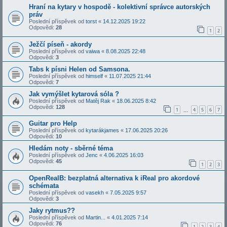
Hraní na kytary v hospodě - kolektivní správce autorských
práv
Poslední příspěvek od
torst
«
14.12.2025 19:22
Odpovědi:
28
1
2
Ježčí píseň - akordy
Poslední příspěvek od
vaiwa
«
8.08.2025 22:48
Odpovědi:
3
Tabs k písni Helen od Samsona.
Poslední příspěvek od
himself
«
11.07.2025 21:44
Odpovědi:
7
Jak vymýšlet kytarová sóla ?
Poslední příspěvek od
Matěj Rak
«
18.06.2025 8:42
Odpovědi:
128
1
4
5
6
7
…
Guitar pro Help
Poslední příspěvek od
kytarákjames
«
17.06.2025 20:26
Odpovědi:
10
Hledám noty - sběrné téma
Poslední příspěvek od
Jenc
«
4.06.2025 16:03
Odpovědi:
45
1
2
3
OpenRealB: bezplatná alternativa k iReal pro akordové
schémata
Poslední příspěvek od
vasekh
«
7.05.2025 9:57
Odpovědi:
3
Jaky rytmus??
Poslední příspěvek od
Martin...
«
4.01.2025 7:14
Odpovědi:
76
1
2
3
4