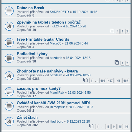
Dotaz na Break
Poslední příspěvek od
ŠÁDEKPETR
«
15.10.2024 18:15
Odpovědi:
8
Zpěvník na tablet / telefon / počítač
Poslední příspěvek od
muk24
«
4.10.2024 15:26
Odpovědi:
40
1
2
3
Free Printable Guitar Chords
Poslední příspěvek od
Maco33
«
21.06.2024 6:44
Odpovědi:
4
Podladění kytary
Poslední příspěvek od
bazdesh
«
15.04.2024 12:15
Odpovědi:
38
1
2
Zhodnoťte naše nahrávky - kytara
Poslední příspěvek od
bazdesh
«
24.03.2024 18:58
Odpovědi:
9366
1
466
467
468
469
…
časopis pro muzikanty?
Poslední příspěvek od
Matěj Rak
«
19.03.2024 6:50
Odpovědi:
17
Ovládání kanálů JVM 210H pomocí MIDI
Poslední příspěvek od
jiri.mejstrik
«
20.12.2023 10:53
Odpovědi:
2
Zánět šlach
Poslední příspěvek od
Hadrburg
«
8.12.2023 21:20
Odpovědi:
302
1
13
14
15
16
…