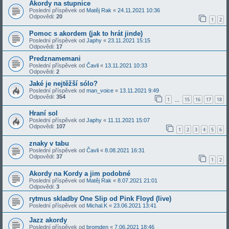
Akordy na stupnice
Poslední příspěvek od
Matěj Rak
«
24.11.2021 10:36
Odpovědi:
20
1
2
Pomoc s akordem (jak to hrát jinde)
Poslední příspěvek od
Japhy
«
23.11.2021 15:15
Odpovědi:
17
Predznamemani
Poslední příspěvek od
Čavli
«
13.11.2021 10:33
Odpovědi:
2
Jaké je nejtěžší sólo?
Poslední příspěvek od
man_voice
«
13.11.2021 9:49
Odpovědi:
354
1
15
16
17
18
…
Hraní sol
Poslední příspěvek od
Japhy
«
11.11.2021 15:07
Odpovědi:
107
1
2
3
4
5
6
znaky v tabu
Poslední příspěvek od
Čavli
«
8.08.2021 16:31
Odpovědi:
37
1
2
Akordy na Kordy a jim podobné
Poslední příspěvek od
Matěj Rak
«
8.07.2021 21:01
Odpovědi:
3
rytmus skladby One Slip od Pink Floyd (live)
Poslední příspěvek od
Michal.K
«
23.06.2021 13:41
Jazz akordy
Poslední příspěvek od
bromden
«
7.06.2021 18:46