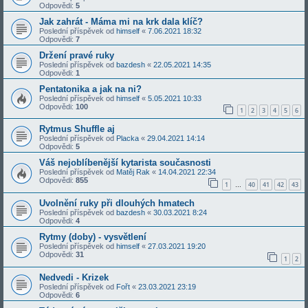
Odpovědi:
5
Jak zahrát - Máma mi na krk dala klíč?
Poslední příspěvek od
himself
«
7.06.2021 18:32
Odpovědi:
7
Držení pravé ruky
Poslední příspěvek od
bazdesh
«
22.05.2021 14:35
Odpovědi:
1
Pentatonika a jak na ni?
Poslední příspěvek od
himself
«
5.05.2021 10:33
Odpovědi:
100
1
2
3
4
5
6
Rytmus Shuffle aj
Poslední příspěvek od
Placka
«
29.04.2021 14:14
Odpovědi:
5
Váš nejoblíbenější kytarista současnosti
Poslední příspěvek od
Matěj Rak
«
14.04.2021 22:34
Odpovědi:
855
1
40
41
42
43
…
Uvolnění ruky při dlouhých hmatech
Poslední příspěvek od
bazdesh
«
30.03.2021 8:24
Odpovědi:
4
Rytmy (doby) - vysvětlení
Poslední příspěvek od
himself
«
27.03.2021 19:20
Odpovědi:
31
1
2
Nedvedi - Krizek
Poslední příspěvek od
Fořt
«
23.03.2021 23:19
Odpovědi:
6