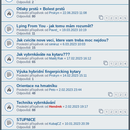
Odpovědi:
2
Otlaky prstů + Bolest prstů
Poslední příspěvek od
Prskyn
«
22.06.2023 11:08
Odpovědi:
80
1
2
3
4
5
Lying From You - jak tomu mám rozumět?
Poslední příspěvek od
Pavel_
«
19.03.2023 10:19
Odpovědi:
11
Jak cvicite nove veci, ktere vam treba moc nejdou?
Poslední příspěvek od
simiruz
«
6.03.2023 10:03
Odpovědi:
15
Jak vybrnkáváte na kytaru???
Poslední příspěvek od
Matěj Rak
«
17.02.2023 16:12
Odpovědi:
65
1
2
3
4
Výuka hybridní fingerpicking kytary
Poslední příspěvek od
Prskyn
«
14.02.2023 15:11
Odpovědi:
1
Orientace na hmatníku
Poslední příspěvek od
Peto
«
2.02.2023 23:44
Odpovědi:
48
1
2
3
Technika vybrnkávání
Poslední příspěvek od
Hendrek
«
2.02.2023 19:17
Odpovědi:
88
1
2
3
4
5
STUPNICE
Poslední příspěvek od
KubajCZ
«
10.01.2023 20:39
Odpovědi:
10