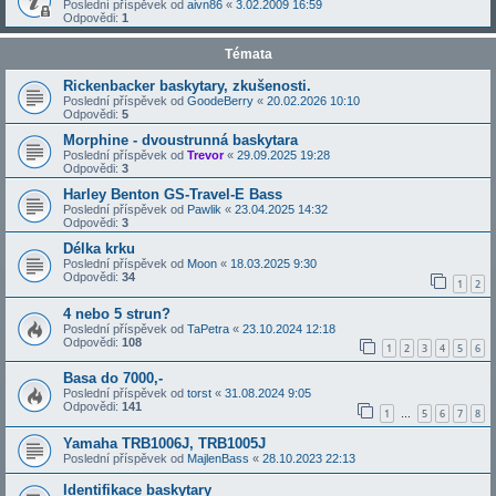
Poslední příspěvek od
aivn86
«
3.02.2009 16:59
Odpovědi:
1
Témata
Rickenbacker baskytary, zkušenosti.
Poslední příspěvek od
GoodeBerry
«
20.02.2026 10:10
Odpovědi:
5
Morphine - dvoustrunná baskytara
Poslední příspěvek od
Trevor
«
29.09.2025 19:28
Odpovědi:
3
Harley Benton GS-Travel-E Bass
Poslední příspěvek od
Pawlik
«
23.04.2025 14:32
Odpovědi:
3
Délka krku
Poslední příspěvek od
Moon
«
18.03.2025 9:30
Odpovědi:
34
1
2
4 nebo 5 strun?
Poslední příspěvek od
TaPetra
«
23.10.2024 12:18
Odpovědi:
108
1
2
3
4
5
6
Basa do 7000,-
Poslední příspěvek od
torst
«
31.08.2024 9:05
Odpovědi:
141
1
5
6
7
8
…
Yamaha TRB1006J, TRB1005J
Poslední příspěvek od
MajlenBass
«
28.10.2023 22:13
Identifikace baskytary