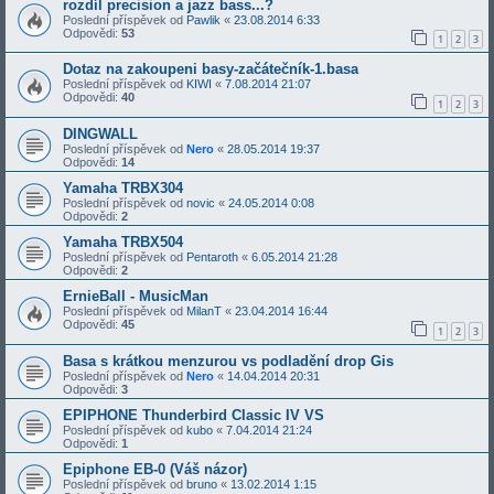
rozdíl precision a jazz bass...?
Poslední příspěvek od
Pawlik
«
23.08.2014 6:33
Odpovědi:
53
1
2
3
Dotaz na zakoupeni basy-začátečník-1.basa
Poslední příspěvek od
KIWI
«
7.08.2014 21:07
Odpovědi:
40
1
2
3
DINGWALL
Poslední příspěvek od
Nero
«
28.05.2014 19:37
Odpovědi:
14
Yamaha TRBX304
Poslední příspěvek od
novic
«
24.05.2014 0:08
Odpovědi:
2
Yamaha TRBX504
Poslední příspěvek od
Pentaroth
«
6.05.2014 21:28
Odpovědi:
2
ErnieBall - MusicMan
Poslední příspěvek od
MilanT
«
23.04.2014 16:44
Odpovědi:
45
1
2
3
Basa s krátkou menzurou vs podladění drop Gis
Poslední příspěvek od
Nero
«
14.04.2014 20:31
Odpovědi:
3
EPIPHONE Thunderbird Classic IV VS
Poslední příspěvek od
kubo
«
7.04.2014 21:24
Odpovědi:
1
Epiphone EB-0 (Váš názor)
Poslední příspěvek od
bruno
«
13.02.2014 1:15