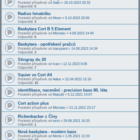
Poslední příspěvek od
Salm
«
18.10.2023 20:32
Odpovědi:
5
Radius hmatníku
Poslední příspěvek od
Moon
«
9.10.2023 20:09
Odpovědi:
3
Baskytara Cort B 5 Element
Poslední příspěvek od
Miroslav
«
4.09.2023 14:40
Odpovědi:
5
Baskytara - opotřebení pražců
Poslední příspěvek od
starypard
«
14.08.2023 14:34
Odpovědi:
3
Stingray do 20
Poslední příspěvek od
Ivan
«
12.11.2022 8:05
Odpovědi:
7
Squier vs Cort A4
Poslední příspěvek od
Adius
«
22.04.2022 15:16
Odpovědi:
15
identifikace, nacenění - precision bass 80. léta
Poslední příspěvek od
Matyáš
«
5.12.2021 14:07
Cort action plus
Poslední příspěvek od
Miroslav
«
21.11.2021 23:17
Rickenbacker z Číny
Poslední příspěvek od
torst
«
29.06.2021 16:20
Odpovědi:
1
Nová baskytara - modern bass
Poslední příspěvek od
Morta
«
1.05.2021 12:20
Odpovědi:
10