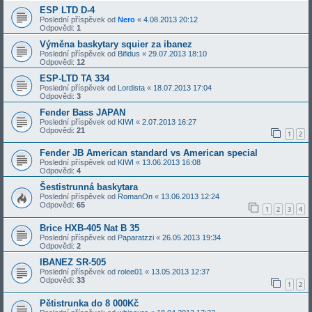
ESP LTD D-4
Poslední příspěvek od
Nero
«
4.08.2013 20:12
Odpovědi:
1
Výměna baskytary squier za ibanez
Poslední příspěvek od
Bifidus
«
29.07.2013 18:10
Odpovědi:
12
ESP-LTD TA 334
Poslední příspěvek od
Lordista
«
18.07.2013 17:04
Odpovědi:
3
Fender Bass JAPAN
Poslední příspěvek od
KIWI
«
2.07.2013 16:27
Odpovědi:
21
1
2
Fender JB American standard vs American special
Poslední příspěvek od
KIWI
«
13.06.2013 16:08
Odpovědi:
4
Šestistrunná baskytara
Poslední příspěvek od
RomanOn
«
13.06.2013 12:24
Odpovědi:
65
1
2
3
4
Brice HXB-405 Nat B 35
Poslední příspěvek od
Paparatzzi
«
26.05.2013 19:34
Odpovědi:
2
IBANEZ SR-505
Poslední příspěvek od
rolee01
«
13.05.2013 12:37
Odpovědi:
33
1
2
Pětistrunka do 8 000Kč