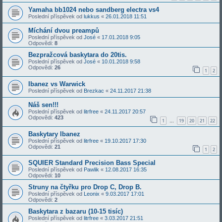
Yamaha bb1024 nebo sandberg electra vs4
Poslední příspěvek od
lukkus
«
26.01.2018 11:51
Míchání dvou preampů
Poslední příspěvek od
José
«
17.01.2018 9:05
Odpovědi:
8
Bezpražcová baskytara do 20tis.
Poslední příspěvek od
José
«
10.01.2018 9:58
Odpovědi:
26
1
2
Ibanez vs Warwick
Poslední příspěvek od
Brezkac
«
24.11.2017 21:38
Náš sen!!!
Poslední příspěvek od
litrfree
«
24.11.2017 20:57
Odpovědi:
423
1
19
20
21
22
…
Baskytary Ibanez
Poslední příspěvek od
litrfree
«
19.10.2017 17:30
Odpovědi:
21
1
2
SQUIER Standard Precision Bass Special
Poslední příspěvek od
Pawlik
«
12.08.2017 16:35
Odpovědi:
10
Struny na čtyřku pro Drop C, Drop B.
Poslední příspěvek od
Leonix
«
9.03.2017 17:01
Odpovědi:
2
Baskytara z bazaru (10-15 tisíc)
Poslední příspěvek od
litrfree
«
3.03.2017 21:51