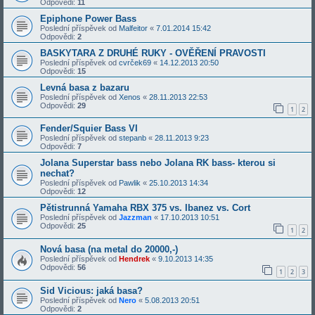
Odpovědi:
11
Epiphone Power Bass
Poslední příspěvek od
Malfeitor
«
7.01.2014 15:42
Odpovědi:
2
BASKYTARA Z DRUHÉ RUKY - OVĚŘENÍ PRAVOSTI
Poslední příspěvek od
cvrček69
«
14.12.2013 20:50
Odpovědi:
15
Levná basa z bazaru
Poslední příspěvek od
Xenos
«
28.11.2013 22:53
Odpovědi:
29
1
2
Fender/Squier Bass VI
Poslední příspěvek od
stepanb
«
28.11.2013 9:23
Odpovědi:
7
Jolana Superstar bass nebo Jolana RK bass- kterou si
nechat?
Poslední příspěvek od
Pawlik
«
25.10.2013 14:34
Odpovědi:
12
Pětistrunná Yamaha RBX 375 vs. Ibanez vs. Cort
Poslední příspěvek od
Jazzman
«
17.10.2013 10:51
Odpovědi:
25
1
2
Nová basa (na metal do 20000,-)
Poslední příspěvek od
Hendrek
«
9.10.2013 14:35
Odpovědi:
56
1
2
3
Sid Vicious: jaká basa?
Poslední příspěvek od
Nero
«
5.08.2013 20:51
Odpovědi:
2