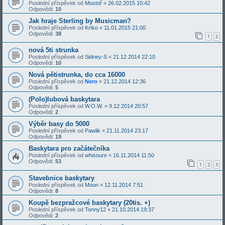
Poslední příspěvek od
Mostoř
«
26.02.2015 10:42
Odpovědi:
10
Jak hraje Sterling by Musicman?
Poslední příspěvek od
Krtko
«
11.01.2015 21:00
Odpovědi:
38
1
2
nová 5ti strunka
Poslední příspěvek od
Sidney-S
«
21.12.2014 22:10
Odpovědi:
10
Nová pětistrunka, do cca 16000
Poslední příspěvek od
Nero
«
21.12.2014 12:36
Odpovědi:
5
(Polo)lubová baskytara
Poslední příspěvek od
W.O.W.
«
9.12.2014 20:57
Odpovědi:
2
Výběr basy do 5000
Poslední příspěvek od
Pawlik
«
21.11.2014 23:17
Odpovědi:
19
Baskytara pro začátečníka
Poslední příspěvek od
whisoure
«
16.11.2014 11:50
Odpovědi:
53
1
2
3
Stavebnice baskytary
Poslední příspěvek od
Moon
«
12.11.2014 7:51
Odpovědi:
8
Koupě bezpražcové baskytary (20tis. +)
Poslední příspěvek od
Tonny12
«
21.10.2014 19:37
Odpovědi:
2