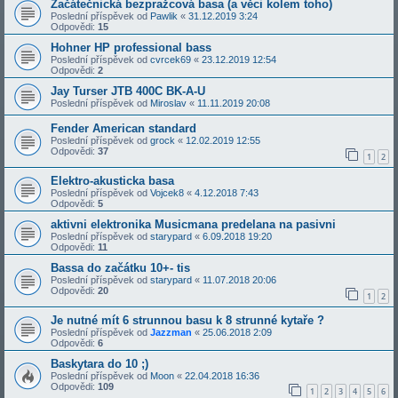
Začátečnická bezpražcová basa (a věci kolem toho)
Poslední příspěvek od
Pawlik
«
31.12.2019 3:24
Odpovědi:
15
Hohner HP professional bass
Poslední příspěvek od
cvrcek69
«
23.12.2019 12:54
Odpovědi:
2
Jay Turser JTB 400C BK-A-U
Poslední příspěvek od
Miroslav
«
11.11.2019 20:08
Fender American standard
Poslední příspěvek od
grock
«
12.02.2019 12:55
Odpovědi:
37
1
2
Elektro-akusticka basa
Poslední příspěvek od
Vojcek8
«
4.12.2018 7:43
Odpovědi:
5
aktivni elektronika Musicmana predelana na pasivni
Poslední příspěvek od
starypard
«
6.09.2018 19:20
Odpovědi:
11
Bassa do začátku 10+- tis
Poslední příspěvek od
starypard
«
11.07.2018 20:06
Odpovědi:
20
1
2
Je nutné mít 6 strunnou basu k 8 strunné kytaře ?
Poslední příspěvek od
Jazzman
«
25.06.2018 2:09
Odpovědi:
6
Baskytara do 10 ;)
Poslední příspěvek od
Moon
«
22.04.2018 16:36
Odpovědi:
109
1
2
3
4
5
6