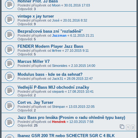
Hohner Prof. JJ Bass
Poslední příspěvek od
Moon
«
30.01.2016 17:03
Odpovědi:
3
vintage x jay turser
Poslední příspěvek od
José
«
20.01.2016 8:32
Odpovědi:
9
Bezpražcová basa zní "rozladěně"
Poslední příspěvek od
Jazzman
«
6.11.2015 21:21
Odpovědi:
5
FENDER Modern Player Jazz Bass
Poslední příspěvek od
litrfree
«
27.10.2015 9:11
Odpovědi:
5
Marcus Miller V7
Poslední příspěvek od
Simonides
«
2.10.2015 14:00
Modulus bass - kde se da sehnat?
Poslední příspěvek od
Jack31
«
28.09.2015 22:47
Vedlejší P-Bass MIJ obchodní značky
Poslední příspěvek od
stepanb
«
17.08.2015 10:41
Odpovědi:
2
Cort vs. Jay Turser
Poslední příspěvek od
Shimpan
«
13.03.2015 22:05
Odpovědi:
2
Jazz Bass pro leváka (Prosim o radu ohledně typu basy)
Poslední příspěvek od
Hendrek
«
12.03.2015 7:58
Odpovědi:
25
1
2
Ibanez GSR 200 TR nebo SCHECTER SGR C 4 BLK