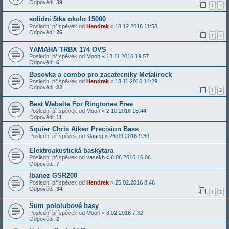
Odpovědi:
39
1
2
solidní 5tka okolo 15000
Poslední příspěvek od
Hendrek
«
18.12.2016 11:58
Odpovědi:
25
1
2
YAMAHA TRBX 174 OVS
Poslední příspěvek od
Moon
«
18.11.2016 19:57
Odpovědi:
6
Basovka a combo pro zacatecniky Metal/rock
Poslední příspěvek od
Hendrek
«
18.11.2016 14:29
Odpovědi:
22
1
2
Best Website For Ringtones Free
Poslední příspěvek od
Moon
«
2.10.2016 16:44
Odpovědi:
11
Squier Chris Aiken Precision Bass
Poslední příspěvek od
Klaseq
«
26.09.2016 9:39
Elektroakustická baskytara
Poslední příspěvek od
vasekh
«
6.06.2016 16:06
Odpovědi:
7
Ibanez GSR200
Poslední příspěvek od
Hendrek
«
25.02.2016 8:46
Odpovědi:
34
1
2
Šum pololubové basy
Poslední příspěvek od
Moon
«
8.02.2016 7:32
Odpovědi:
2