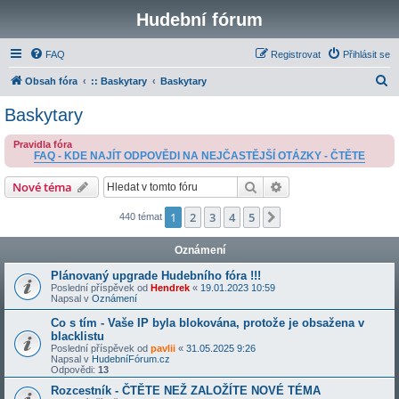
Hudební fórum
FAQ
Registrovat
Přihlásit se
H
Obsah fóra
:: Baskytary
Baskytary
l
Baskytary
e
Pravidla fóra
d
FAQ - KDE NAJÍT ODPOVĚDI NA NEJČASTĚJŠÍ OTÁZKY - ČTĚTE
a
Hledat
Pokročilé hledání
Nové téma
t
1
2
3
4
5
Další
440 témat
Oznámení
Plánovaný upgrade Hudebního fóra !!!
Poslední příspěvek od
Hendrek
«
19.01.2023 10:59
Napsal v
Oznámení
Co s tím - Vaše IP byla blokována, protože je obsažena v
blacklistu
Poslední příspěvek od
pavlii
«
31.05.2025 9:26
Napsal v
HudebníFórum.cz
Odpovědi:
13
Rozcestník - ČTĚTE NEŽ ZALOŽÍTE NOVÉ TÉMA