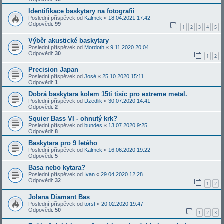
Identifikace baskytary na fotografii
Poslední příspěvek od
Kalmek
«
18.04.2021 17:42
Odpovědi:
99
1
2
3
4
5
Výběr akustické baskytary
Poslední příspěvek od
Mordoth
«
9.11.2020 20:04
Odpovědi:
30
1
2
Precision Japan
Poslední příspěvek od
José
«
25.10.2020 15:11
Odpovědi:
1
Dobrá baskytara kolem 15ti tisíc pro extreme metal.
Poslední příspěvek od
Dzedlik
«
30.07.2020 14:41
Odpovědi:
2
Squier Bass VI - ohnutý krk?
Poslední příspěvek od
bundes
«
13.07.2020 9:25
Odpovědi:
8
Baskytara pro 9 letého
Poslední příspěvek od
Kalmek
«
16.06.2020 19:22
Odpovědi:
5
Basa nebo kytara?
Poslední příspěvek od
Ivan
«
29.04.2020 12:28
Odpovědi:
32
1
2
Jolana Diamant Bas
Poslední příspěvek od
torst
«
20.02.2020 19:47
Odpovědi:
50
1
2
3