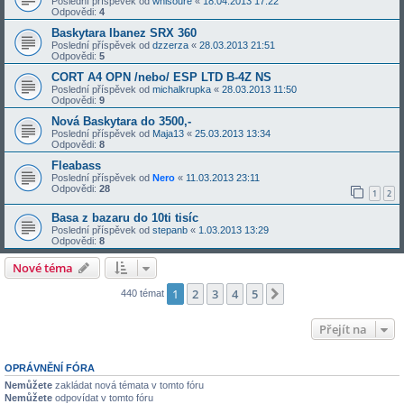
Poslední příspěvek od
whisoure
«
18.04.2013 17:22
Odpovědi:
4
Baskytara Ibanez SRX 360
Poslední příspěvek od
dzzerza
«
28.03.2013 21:51
Odpovědi:
5
CORT A4 OPN /nebo/ ESP LTD B-4Z NS
Poslední příspěvek od
michalkrupka
«
28.03.2013 11:50
Odpovědi:
9
Nová Baskytara do 3500,-
Poslední příspěvek od
Maja13
«
25.03.2013 13:34
Odpovědi:
8
Fleabass
Poslední příspěvek od
Nero
«
11.03.2013 23:11
Odpovědi:
28
1
2
Basa z bazaru do 10ti tisíc
Poslední příspěvek od
stepanb
«
1.03.2013 13:29
Odpovědi:
8
Nové téma
1
2
3
4
5
Další
440 témat
Přejít na
OPRÁVNĚNÍ FÓRA
Nemůžete
zakládat nová témata v tomto fóru
Nemůžete
odpovídat v tomto fóru