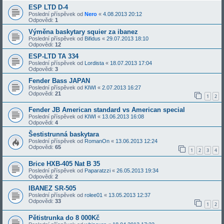
ESP LTD D-4
Poslední příspěvek od
Nero
«
4.08.2013 20:12
Odpovědi:
1
Výměna baskytary squier za ibanez
Poslední příspěvek od
Bifidus
«
29.07.2013 18:10
Odpovědi:
12
ESP-LTD TA 334
Poslední příspěvek od
Lordista
«
18.07.2013 17:04
Odpovědi:
3
Fender Bass JAPAN
Poslední příspěvek od
KIWI
«
2.07.2013 16:27
Odpovědi:
21
1
2
Fender JB American standard vs American special
Poslední příspěvek od
KIWI
«
13.06.2013 16:08
Odpovědi:
4
Šestistrunná baskytara
Poslední příspěvek od
RomanOn
«
13.06.2013 12:24
Odpovědi:
65
1
2
3
4
Brice HXB-405 Nat B 35
Poslední příspěvek od
Paparatzzi
«
26.05.2013 19:34
Odpovědi:
2
IBANEZ SR-505
Poslední příspěvek od
rolee01
«
13.05.2013 12:37
Odpovědi:
33
1
2
Pětistrunka do 8 000Kč