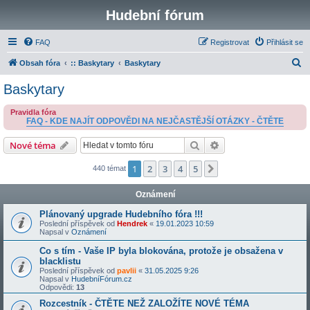
Hudební fórum
FAQ
Registrovat
Přihlásit se
H
Obsah fóra
:: Baskytary
Baskytary
l
Baskytary
e
Pravidla fóra
d
FAQ - KDE NAJÍT ODPOVĚDI NA NEJČASTĚJŠÍ OTÁZKY - ČTĚTE
a
Hledat
Pokročilé hledání
Nové téma
t
1
2
3
4
5
Další
440 témat
Oznámení
Plánovaný upgrade Hudebního fóra !!!
Poslední příspěvek od
Hendrek
«
19.01.2023 10:59
Napsal v
Oznámení
Co s tím - Vaše IP byla blokována, protože je obsažena v
blacklistu
Poslední příspěvek od
pavlii
«
31.05.2025 9:26
Napsal v
HudebníFórum.cz
Odpovědi:
13
Rozcestník - ČTĚTE NEŽ ZALOŽÍTE NOVÉ TÉMA