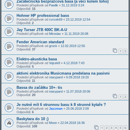
Začátečnická bezpražcová basa (a věci kolem toho)
Poslední příspěvek od
Pawlik
«
31.12.2019 3:24
Odpovědi:
15
Hohner HP professional bass
Poslední příspěvek od
cvrcek69
«
23.12.2019 12:54
Odpovědi:
2
Jay Turser JTB 400C BK-A-U
Poslední příspěvek od
Miroslav
«
11.11.2019 20:08
Fender American standard
Poslední příspěvek od
grock
«
12.02.2019 12:55
Odpovědi:
37
1
2
Elektro-akusticka basa
Poslední příspěvek od
Vojcek8
«
4.12.2018 7:43
Odpovědi:
5
aktivni elektronika Musicmana predelana na pasivni
Poslední příspěvek od
starypard
«
6.09.2018 19:20
Odpovědi:
11
Bassa do začátku 10+- tis
Poslední příspěvek od
starypard
«
11.07.2018 20:06
Odpovědi:
20
1
2
Je nutné mít 6 strunnou basu k 8 strunné kytaře ?
Poslední příspěvek od
Jazzman
«
25.06.2018 2:09
Odpovědi:
6
Baskytara do 10 ;)
Poslední příspěvek od
Moon
«
22.04.2018 16:36
Odpovědi:
109
1
2
3
4
5
6