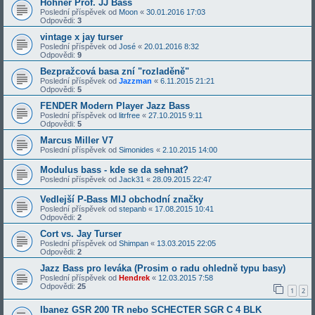
Hohner Prof. JJ Bass
Poslední příspěvek od
Moon
«
30.01.2016 17:03
Odpovědi:
3
vintage x jay turser
Poslední příspěvek od
José
«
20.01.2016 8:32
Odpovědi:
9
Bezpražcová basa zní "rozladěně"
Poslední příspěvek od
Jazzman
«
6.11.2015 21:21
Odpovědi:
5
FENDER Modern Player Jazz Bass
Poslední příspěvek od
litrfree
«
27.10.2015 9:11
Odpovědi:
5
Marcus Miller V7
Poslední příspěvek od
Simonides
«
2.10.2015 14:00
Modulus bass - kde se da sehnat?
Poslední příspěvek od
Jack31
«
28.09.2015 22:47
Vedlejší P-Bass MIJ obchodní značky
Poslední příspěvek od
stepanb
«
17.08.2015 10:41
Odpovědi:
2
Cort vs. Jay Turser
Poslední příspěvek od
Shimpan
«
13.03.2015 22:05
Odpovědi:
2
Jazz Bass pro leváka (Prosim o radu ohledně typu basy)
Poslední příspěvek od
Hendrek
«
12.03.2015 7:58
Odpovědi:
25
1
2
Ibanez GSR 200 TR nebo SCHECTER SGR C 4 BLK