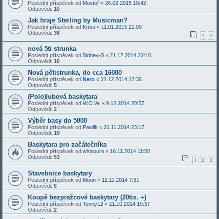
Poslední příspěvek od
Mostoř
«
26.02.2015 10:42
Odpovědi:
10
Jak hraje Sterling by Musicman?
Poslední příspěvek od
Krtko
«
11.01.2015 21:00
Odpovědi:
38
1
2
nová 5ti strunka
Poslední příspěvek od
Sidney-S
«
21.12.2014 22:10
Odpovědi:
10
Nová pětistrunka, do cca 16000
Poslední příspěvek od
Nero
«
21.12.2014 12:36
Odpovědi:
5
(Polo)lubová baskytara
Poslední příspěvek od
W.O.W.
«
9.12.2014 20:57
Odpovědi:
2
Výběr basy do 5000
Poslední příspěvek od
Pawlik
«
21.11.2014 23:17
Odpovědi:
19
Baskytara pro začátečníka
Poslední příspěvek od
whisoure
«
16.11.2014 11:50
Odpovědi:
53
1
2
3
Stavebnice baskytary
Poslední příspěvek od
Moon
«
12.11.2014 7:51
Odpovědi:
8
Koupě bezpražcové baskytary (20tis. +)
Poslední příspěvek od
Tonny12
«
21.10.2014 19:37
Odpovědi:
2