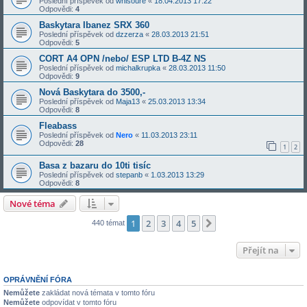
Poslední příspěvek od
whisoure
«
18.04.2013 17:22
Odpovědi:
4
Baskytara Ibanez SRX 360
Poslední příspěvek od
dzzerza
«
28.03.2013 21:51
Odpovědi:
5
CORT A4 OPN /nebo/ ESP LTD B-4Z NS
Poslední příspěvek od
michalkrupka
«
28.03.2013 11:50
Odpovědi:
9
Nová Baskytara do 3500,-
Poslední příspěvek od
Maja13
«
25.03.2013 13:34
Odpovědi:
8
Fleabass
Poslední příspěvek od
Nero
«
11.03.2013 23:11
Odpovědi:
28
1
2
Basa z bazaru do 10ti tisíc
Poslední příspěvek od
stepanb
«
1.03.2013 13:29
Odpovědi:
8
Nové téma
1
2
3
4
5
Další
440 témat
Přejít na
OPRÁVNĚNÍ FÓRA
Nemůžete
zakládat nová témata v tomto fóru
Nemůžete
odpovídat v tomto fóru