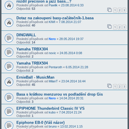
rozdíl precision a jazz bass...?
Poslední příspěvek od
Pawlik
«
23.08.2014 6:33
Odpovědi:
53
1
2
3
Dotaz na zakoupeni basy-začátečník-1.basa
Poslední příspěvek od
KIWI
«
7.08.2014 21:07
Odpovědi:
40
1
2
3
DINGWALL
Poslední příspěvek od
Nero
«
28.05.2014 19:37
Odpovědi:
14
Yamaha TRBX304
Poslední příspěvek od
novic
«
24.05.2014 0:08
Odpovědi:
2
Yamaha TRBX504
Poslední příspěvek od
Pentaroth
«
6.05.2014 21:28
Odpovědi:
2
ErnieBall - MusicMan
Poslední příspěvek od
MilanT
«
23.04.2014 16:44
Odpovědi:
45
1
2
3
Basa s krátkou menzurou vs podladění drop Gis
Poslední příspěvek od
Nero
«
14.04.2014 20:31
Odpovědi:
3
EPIPHONE Thunderbird Classic IV VS
Poslední příspěvek od
kubo
«
7.04.2014 21:24
Odpovědi:
1
Epiphone EB-0 (Váš názor)
Poslední příspěvek od
bruno
«
13.02.2014 1:15