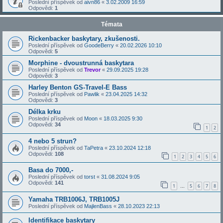
Poslední příspěvek od
aivn86
«
3.02.2009 16:59
Odpovědi:
1
Témata
Rickenbacker baskytary, zkušenosti.
Poslední příspěvek od
GoodeBerry
«
20.02.2026 10:10
Odpovědi:
5
Morphine - dvoustrunná baskytara
Poslední příspěvek od
Trevor
«
29.09.2025 19:28
Odpovědi:
3
Harley Benton GS-Travel-E Bass
Poslední příspěvek od
Pawlik
«
23.04.2025 14:32
Odpovědi:
3
Délka krku
Poslední příspěvek od
Moon
«
18.03.2025 9:30
Odpovědi:
34
1
2
4 nebo 5 strun?
Poslední příspěvek od
TaPetra
«
23.10.2024 12:18
Odpovědi:
108
1
2
3
4
5
6
Basa do 7000,-
Poslední příspěvek od
torst
«
31.08.2024 9:05
Odpovědi:
141
1
5
6
7
8
…
Yamaha TRB1006J, TRB1005J
Poslední příspěvek od
MajlenBass
«
28.10.2023 22:13
Identifikace baskytary