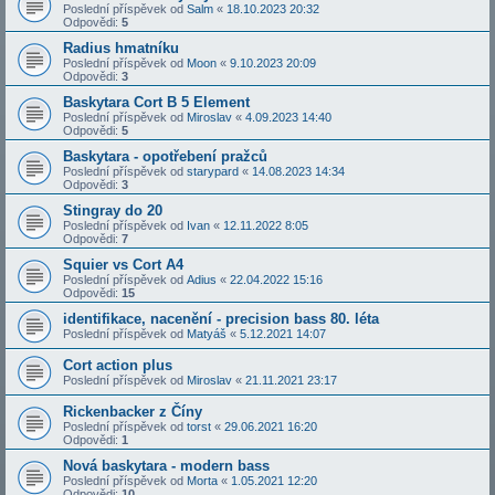
Poslední příspěvek od
Salm
«
18.10.2023 20:32
Odpovědi:
5
Radius hmatníku
Poslední příspěvek od
Moon
«
9.10.2023 20:09
Odpovědi:
3
Baskytara Cort B 5 Element
Poslední příspěvek od
Miroslav
«
4.09.2023 14:40
Odpovědi:
5
Baskytara - opotřebení pražců
Poslední příspěvek od
starypard
«
14.08.2023 14:34
Odpovědi:
3
Stingray do 20
Poslední příspěvek od
Ivan
«
12.11.2022 8:05
Odpovědi:
7
Squier vs Cort A4
Poslední příspěvek od
Adius
«
22.04.2022 15:16
Odpovědi:
15
identifikace, nacenění - precision bass 80. léta
Poslední příspěvek od
Matyáš
«
5.12.2021 14:07
Cort action plus
Poslední příspěvek od
Miroslav
«
21.11.2021 23:17
Rickenbacker z Číny
Poslední příspěvek od
torst
«
29.06.2021 16:20
Odpovědi:
1
Nová baskytara - modern bass
Poslední příspěvek od
Morta
«
1.05.2021 12:20
Odpovědi:
10