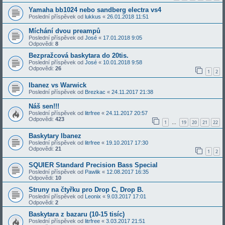
Yamaha bb1024 nebo sandberg electra vs4
Poslední příspěvek od
lukkus
«
26.01.2018 11:51
Míchání dvou preampů
Poslední příspěvek od
José
«
17.01.2018 9:05
Odpovědi:
8
Bezpražcová baskytara do 20tis.
Poslední příspěvek od
José
«
10.01.2018 9:58
Odpovědi:
26
1
2
Ibanez vs Warwick
Poslední příspěvek od
Brezkac
«
24.11.2017 21:38
Náš sen!!!
Poslední příspěvek od
litrfree
«
24.11.2017 20:57
Odpovědi:
423
1
19
20
21
22
…
Baskytary Ibanez
Poslední příspěvek od
litrfree
«
19.10.2017 17:30
Odpovědi:
21
1
2
SQUIER Standard Precision Bass Special
Poslední příspěvek od
Pawlik
«
12.08.2017 16:35
Odpovědi:
10
Struny na čtyřku pro Drop C, Drop B.
Poslední příspěvek od
Leonix
«
9.03.2017 17:01
Odpovědi:
2
Baskytara z bazaru (10-15 tisíc)
Poslední příspěvek od
litrfree
«
3.03.2017 21:51