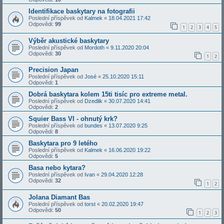
Identifikace baskytary na fotografii
Poslední příspěvek od
Kalmek
«
18.04.2021 17:42
Odpovědi:
99
1
2
3
4
5
Výběr akustické baskytary
Poslední příspěvek od
Mordoth
«
9.11.2020 20:04
Odpovědi:
30
1
2
Precision Japan
Poslední příspěvek od
José
«
25.10.2020 15:11
Odpovědi:
1
Dobrá baskytara kolem 15ti tisíc pro extreme metal.
Poslední příspěvek od
Dzedlik
«
30.07.2020 14:41
Odpovědi:
2
Squier Bass VI - ohnutý krk?
Poslední příspěvek od
bundes
«
13.07.2020 9:25
Odpovědi:
8
Baskytara pro 9 letého
Poslední příspěvek od
Kalmek
«
16.06.2020 19:22
Odpovědi:
5
Basa nebo kytara?
Poslední příspěvek od
Ivan
«
29.04.2020 12:28
Odpovědi:
32
1
2
Jolana Diamant Bas
Poslední příspěvek od
torst
«
20.02.2020 19:47
Odpovědi:
50
1
2
3