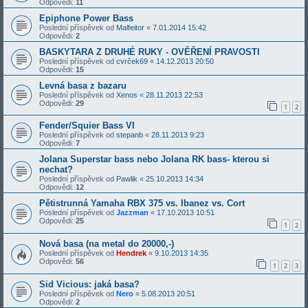
Odpovědi:
11
Epiphone Power Bass
Poslední příspěvek od
Malfeitor
«
7.01.2014 15:42
Odpovědi:
2
BASKYTARA Z DRUHÉ RUKY - OVĚŘENÍ PRAVOSTI
Poslední příspěvek od
cvrček69
«
14.12.2013 20:50
Odpovědi:
15
Levná basa z bazaru
Poslední příspěvek od
Xenos
«
28.11.2013 22:53
Odpovědi:
29
1
2
Fender/Squier Bass VI
Poslední příspěvek od
stepanb
«
28.11.2013 9:23
Odpovědi:
7
Jolana Superstar bass nebo Jolana RK bass- kterou si
nechat?
Poslední příspěvek od
Pawlik
«
25.10.2013 14:34
Odpovědi:
12
Pětistrunná Yamaha RBX 375 vs. Ibanez vs. Cort
Poslední příspěvek od
Jazzman
«
17.10.2013 10:51
Odpovědi:
25
1
2
Nová basa (na metal do 20000,-)
Poslední příspěvek od
Hendrek
«
9.10.2013 14:35
Odpovědi:
56
1
2
3
Sid Vicious: jaká basa?
Poslední příspěvek od
Nero
«
5.08.2013 20:51
Odpovědi:
2