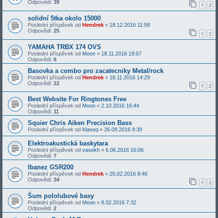
Odpovědi:
39
1
2
solidní 5tka okolo 15000
Poslední příspěvek od
Hendrek
«
18.12.2016 11:58
Odpovědi:
25
1
2
YAMAHA TRBX 174 OVS
Poslední příspěvek od
Moon
«
18.11.2016 19:57
Odpovědi:
6
Basovka a combo pro zacatecniky Metal/rock
Poslední příspěvek od
Hendrek
«
18.11.2016 14:29
Odpovědi:
22
1
2
Best Website For Ringtones Free
Poslední příspěvek od
Moon
«
2.10.2016 16:44
Odpovědi:
11
Squier Chris Aiken Precision Bass
Poslední příspěvek od
Klaseq
«
26.09.2016 9:39
Elektroakustická baskytara
Poslední příspěvek od
vasekh
«
6.06.2016 16:06
Odpovědi:
7
Ibanez GSR200
Poslední příspěvek od
Hendrek
«
25.02.2016 8:46
Odpovědi:
34
1
2
Šum pololubové basy
Poslední příspěvek od
Moon
«
8.02.2016 7:32
Odpovědi:
2