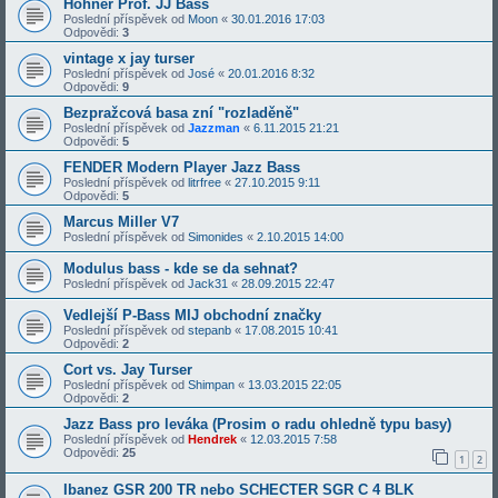
Hohner Prof. JJ Bass
Poslední příspěvek od
Moon
«
30.01.2016 17:03
Odpovědi:
3
vintage x jay turser
Poslední příspěvek od
José
«
20.01.2016 8:32
Odpovědi:
9
Bezpražcová basa zní "rozladěně"
Poslední příspěvek od
Jazzman
«
6.11.2015 21:21
Odpovědi:
5
FENDER Modern Player Jazz Bass
Poslední příspěvek od
litrfree
«
27.10.2015 9:11
Odpovědi:
5
Marcus Miller V7
Poslední příspěvek od
Simonides
«
2.10.2015 14:00
Modulus bass - kde se da sehnat?
Poslední příspěvek od
Jack31
«
28.09.2015 22:47
Vedlejší P-Bass MIJ obchodní značky
Poslední příspěvek od
stepanb
«
17.08.2015 10:41
Odpovědi:
2
Cort vs. Jay Turser
Poslední příspěvek od
Shimpan
«
13.03.2015 22:05
Odpovědi:
2
Jazz Bass pro leváka (Prosim o radu ohledně typu basy)
Poslední příspěvek od
Hendrek
«
12.03.2015 7:58
Odpovědi:
25
1
2
Ibanez GSR 200 TR nebo SCHECTER SGR C 4 BLK