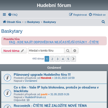
Hudební fórum
FAQ
Registrovat
Přihlásit se
H
Obsah fóra
:: Baskytary
Baskytary
l
Baskytary
e
Pravidla fóra
d
FAQ - KDE NAJÍT ODPOVĚDI NA NEJČASTĚJŠÍ OTÁZKY - ČTĚTE
a
Hledat
Pokročilé hledání
Nové téma
t
1
2
3
4
5
Další
440 témat
Oznámení
Plánovaný upgrade Hudebního fóra !!!
Poslední příspěvek od
Hendrek
«
19.01.2023 10:59
Napsal v
Oznámení
Co s tím - Vaše IP byla blokována, protože je obsažena v
blacklistu
Poslední příspěvek od
pavlii
«
31.05.2025 9:26
Napsal v
HudebníFórum.cz
Odpovědi:
13
Rozcestník - ČTĚTE NEŽ ZALOŽÍTE NOVÉ TÉMA