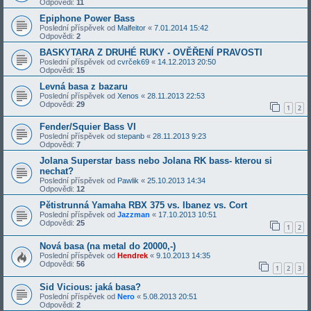
Odpovědi:
11
Epiphone Power Bass
Poslední příspěvek od
Malfeitor
«
7.01.2014 15:42
Odpovědi:
2
BASKYTARA Z DRUHÉ RUKY - OVĚŘENÍ PRAVOSTI
Poslední příspěvek od
cvrček69
«
14.12.2013 20:50
Odpovědi:
15
Levná basa z bazaru
Poslední příspěvek od
Xenos
«
28.11.2013 22:53
Odpovědi:
29
1
2
Fender/Squier Bass VI
Poslední příspěvek od
stepanb
«
28.11.2013 9:23
Odpovědi:
7
Jolana Superstar bass nebo Jolana RK bass- kterou si
nechat?
Poslední příspěvek od
Pawlik
«
25.10.2013 14:34
Odpovědi:
12
Pětistrunná Yamaha RBX 375 vs. Ibanez vs. Cort
Poslední příspěvek od
Jazzman
«
17.10.2013 10:51
Odpovědi:
25
1
2
Nová basa (na metal do 20000,-)
Poslední příspěvek od
Hendrek
«
9.10.2013 14:35
Odpovědi:
56
1
2
3
Sid Vicious: jaká basa?
Poslední příspěvek od
Nero
«
5.08.2013 20:51
Odpovědi:
2