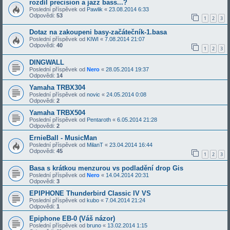
rozdíl precision a jazz bass...?
Poslední příspěvek od
Pawlik
«
23.08.2014 6:33
Odpovědi:
53
1
2
3
Dotaz na zakoupeni basy-začátečník-1.basa
Poslední příspěvek od
KIWI
«
7.08.2014 21:07
Odpovědi:
40
1
2
3
DINGWALL
Poslední příspěvek od
Nero
«
28.05.2014 19:37
Odpovědi:
14
Yamaha TRBX304
Poslední příspěvek od
novic
«
24.05.2014 0:08
Odpovědi:
2
Yamaha TRBX504
Poslední příspěvek od
Pentaroth
«
6.05.2014 21:28
Odpovědi:
2
ErnieBall - MusicMan
Poslední příspěvek od
MilanT
«
23.04.2014 16:44
Odpovědi:
45
1
2
3
Basa s krátkou menzurou vs podladění drop Gis
Poslední příspěvek od
Nero
«
14.04.2014 20:31
Odpovědi:
3
EPIPHONE Thunderbird Classic IV VS
Poslední příspěvek od
kubo
«
7.04.2014 21:24
Odpovědi:
1
Epiphone EB-0 (Váš názor)
Poslední příspěvek od
bruno
«
13.02.2014 1:15