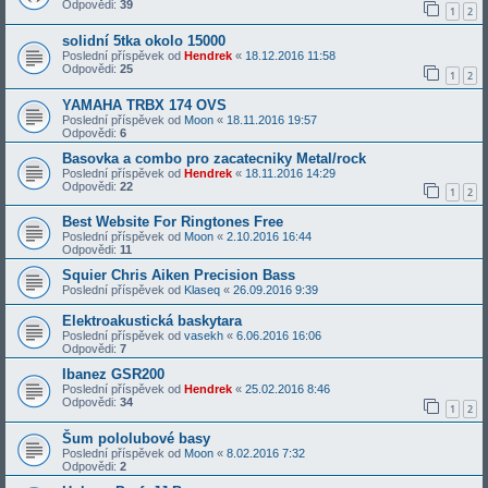
Odpovědi:
39
1
2
solidní 5tka okolo 15000
Poslední příspěvek od
Hendrek
«
18.12.2016 11:58
Odpovědi:
25
1
2
YAMAHA TRBX 174 OVS
Poslední příspěvek od
Moon
«
18.11.2016 19:57
Odpovědi:
6
Basovka a combo pro zacatecniky Metal/rock
Poslední příspěvek od
Hendrek
«
18.11.2016 14:29
Odpovědi:
22
1
2
Best Website For Ringtones Free
Poslední příspěvek od
Moon
«
2.10.2016 16:44
Odpovědi:
11
Squier Chris Aiken Precision Bass
Poslední příspěvek od
Klaseq
«
26.09.2016 9:39
Elektroakustická baskytara
Poslední příspěvek od
vasekh
«
6.06.2016 16:06
Odpovědi:
7
Ibanez GSR200
Poslední příspěvek od
Hendrek
«
25.02.2016 8:46
Odpovědi:
34
1
2
Šum pololubové basy
Poslední příspěvek od
Moon
«
8.02.2016 7:32
Odpovědi:
2