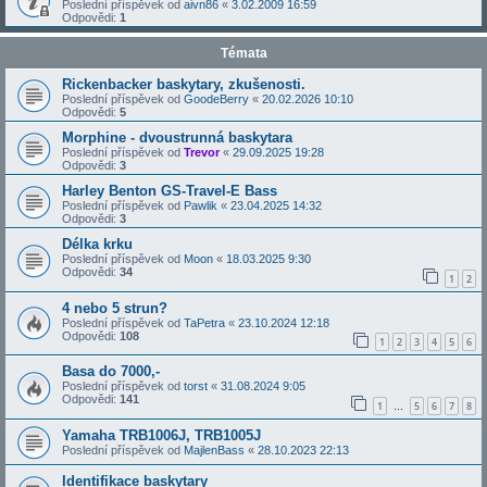
Poslední příspěvek od
aivn86
«
3.02.2009 16:59
Odpovědi:
1
Témata
Rickenbacker baskytary, zkušenosti.
Poslední příspěvek od
GoodeBerry
«
20.02.2026 10:10
Odpovědi:
5
Morphine - dvoustrunná baskytara
Poslední příspěvek od
Trevor
«
29.09.2025 19:28
Odpovědi:
3
Harley Benton GS-Travel-E Bass
Poslední příspěvek od
Pawlik
«
23.04.2025 14:32
Odpovědi:
3
Délka krku
Poslední příspěvek od
Moon
«
18.03.2025 9:30
Odpovědi:
34
1
2
4 nebo 5 strun?
Poslední příspěvek od
TaPetra
«
23.10.2024 12:18
Odpovědi:
108
1
2
3
4
5
6
Basa do 7000,-
Poslední příspěvek od
torst
«
31.08.2024 9:05
Odpovědi:
141
1
5
6
7
8
…
Yamaha TRB1006J, TRB1005J
Poslední příspěvek od
MajlenBass
«
28.10.2023 22:13
Identifikace baskytary