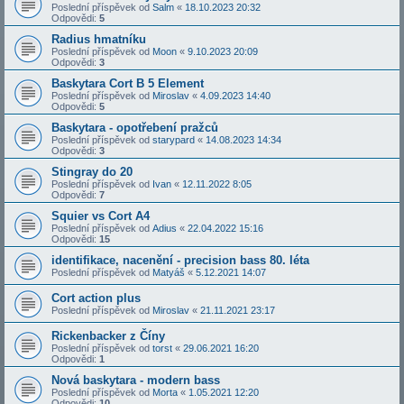
Poslední příspěvek od
Salm
«
18.10.2023 20:32
Odpovědi:
5
Radius hmatníku
Poslední příspěvek od
Moon
«
9.10.2023 20:09
Odpovědi:
3
Baskytara Cort B 5 Element
Poslední příspěvek od
Miroslav
«
4.09.2023 14:40
Odpovědi:
5
Baskytara - opotřebení pražců
Poslední příspěvek od
starypard
«
14.08.2023 14:34
Odpovědi:
3
Stingray do 20
Poslední příspěvek od
Ivan
«
12.11.2022 8:05
Odpovědi:
7
Squier vs Cort A4
Poslední příspěvek od
Adius
«
22.04.2022 15:16
Odpovědi:
15
identifikace, nacenění - precision bass 80. léta
Poslední příspěvek od
Matyáš
«
5.12.2021 14:07
Cort action plus
Poslední příspěvek od
Miroslav
«
21.11.2021 23:17
Rickenbacker z Číny
Poslední příspěvek od
torst
«
29.06.2021 16:20
Odpovědi:
1
Nová baskytara - modern bass
Poslední příspěvek od
Morta
«
1.05.2021 12:20
Odpovědi:
10