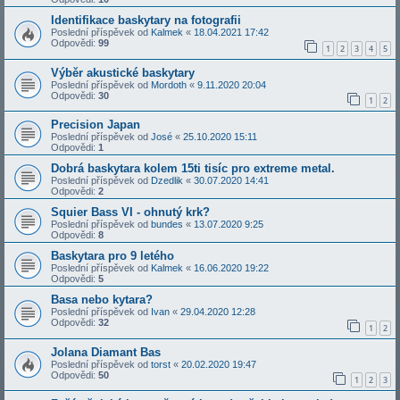
Identifikace baskytary na fotografii
Poslední příspěvek od
Kalmek
«
18.04.2021 17:42
Odpovědi:
99
1
2
3
4
5
Výběr akustické baskytary
Poslední příspěvek od
Mordoth
«
9.11.2020 20:04
Odpovědi:
30
1
2
Precision Japan
Poslední příspěvek od
José
«
25.10.2020 15:11
Odpovědi:
1
Dobrá baskytara kolem 15ti tisíc pro extreme metal.
Poslední příspěvek od
Dzedlik
«
30.07.2020 14:41
Odpovědi:
2
Squier Bass VI - ohnutý krk?
Poslední příspěvek od
bundes
«
13.07.2020 9:25
Odpovědi:
8
Baskytara pro 9 letého
Poslední příspěvek od
Kalmek
«
16.06.2020 19:22
Odpovědi:
5
Basa nebo kytara?
Poslední příspěvek od
Ivan
«
29.04.2020 12:28
Odpovědi:
32
1
2
Jolana Diamant Bas
Poslední příspěvek od
torst
«
20.02.2020 19:47
Odpovědi:
50
1
2
3