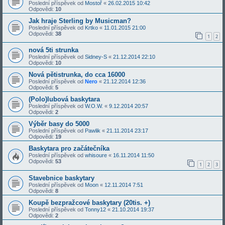
Poslední příspěvek od
Mostoř
«
26.02.2015 10:42
Odpovědi:
10
Jak hraje Sterling by Musicman?
Poslední příspěvek od
Krtko
«
11.01.2015 21:00
Odpovědi:
38
1
2
nová 5ti strunka
Poslední příspěvek od
Sidney-S
«
21.12.2014 22:10
Odpovědi:
10
Nová pětistrunka, do cca 16000
Poslední příspěvek od
Nero
«
21.12.2014 12:36
Odpovědi:
5
(Polo)lubová baskytara
Poslední příspěvek od
W.O.W.
«
9.12.2014 20:57
Odpovědi:
2
Výběr basy do 5000
Poslední příspěvek od
Pawlik
«
21.11.2014 23:17
Odpovědi:
19
Baskytara pro začátečníka
Poslední příspěvek od
whisoure
«
16.11.2014 11:50
Odpovědi:
53
1
2
3
Stavebnice baskytary
Poslední příspěvek od
Moon
«
12.11.2014 7:51
Odpovědi:
8
Koupě bezpražcové baskytary (20tis. +)
Poslední příspěvek od
Tonny12
«
21.10.2014 19:37
Odpovědi:
2