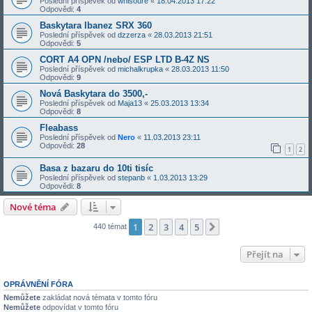
Poslední příspěvek od
whisoure
«
18.04.2013 17:22
Odpovědi:
4
Baskytara Ibanez SRX 360
Poslední příspěvek od
dzzerza
«
28.03.2013 21:51
Odpovědi:
5
CORT A4 OPN /nebo/ ESP LTD B-4Z NS
Poslední příspěvek od
michalkrupka
«
28.03.2013 11:50
Odpovědi:
9
Nová Baskytara do 3500,-
Poslední příspěvek od
Maja13
«
25.03.2013 13:34
Odpovědi:
8
Fleabass
Poslední příspěvek od
Nero
«
11.03.2013 23:11
Odpovědi:
28
1
2
Basa z bazaru do 10ti tisíc
Poslední příspěvek od
stepanb
«
1.03.2013 13:29
Odpovědi:
8
Nové téma
1
2
3
4
5
Další
440 témat
Přejít na
OPRÁVNĚNÍ FÓRA
Nemůžete
zakládat nová témata v tomto fóru
Nemůžete
odpovídat v tomto fóru