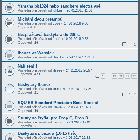
Yamaha bb1024 nebo sandberg electra vs4
Poslední příspěvek od
lukkus
«
26.01.2018 11:51
Míchání dvou preampů
Poslední příspěvek od
José
«
17.01.2018 9:05
Odpovědi:
8
Bezpražcová baskytara do 20tis.
Poslední příspěvek od
José
«
10.01.2018 9:58
Odpovědi:
26
1
2
Ibanez vs Warwick
Poslední příspěvek od
Brezkac
«
24.11.2017 21:38
Náš sen!!!
Poslední příspěvek od
litrfree
«
24.11.2017 20:57
Odpovědi:
423
1
19
20
21
22
…
Baskytary Ibanez
Poslední příspěvek od
litrfree
«
19.10.2017 17:30
Odpovědi:
21
1
2
SQUIER Standard Precision Bass Special
Poslední příspěvek od
Pawlik
«
12.08.2017 16:35
Odpovědi:
10
Struny na čtyřku pro Drop C, Drop B.
Poslední příspěvek od
Leonix
«
9.03.2017 17:01
Odpovědi:
2
Baskytara z bazaru (10-15 tisíc)
Poslední příspěvek od
litrfree
«
3.03.2017 21:51