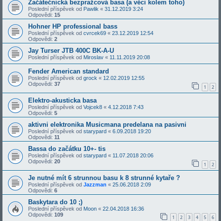
Začátečnická bezpražcová basa (a věci kolem toho)
Poslední příspěvek od
Pawlik
«
31.12.2019 3:24
Odpovědi:
15
Hohner HP professional bass
Poslední příspěvek od
cvrcek69
«
23.12.2019 12:54
Odpovědi:
2
Jay Turser JTB 400C BK-A-U
Poslední příspěvek od
Miroslav
«
11.11.2019 20:08
Fender American standard
Poslední příspěvek od
grock
«
12.02.2019 12:55
Odpovědi:
37
1
2
Elektro-akusticka basa
Poslední příspěvek od
Vojcek8
«
4.12.2018 7:43
Odpovědi:
5
aktivni elektronika Musicmana predelana na pasivni
Poslední příspěvek od
starypard
«
6.09.2018 19:20
Odpovědi:
11
Bassa do začátku 10+- tis
Poslední příspěvek od
starypard
«
11.07.2018 20:06
Odpovědi:
20
1
2
Je nutné mít 6 strunnou basu k 8 strunné kytaře ?
Poslední příspěvek od
Jazzman
«
25.06.2018 2:09
Odpovědi:
6
Baskytara do 10 ;)
Poslední příspěvek od
Moon
«
22.04.2018 16:36
Odpovědi:
109
1
2
3
4
5
6