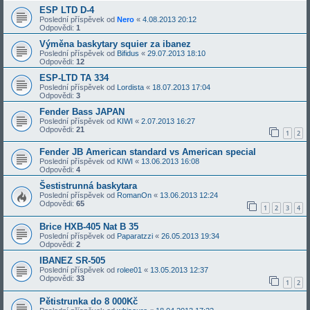
ESP LTD D-4
Poslední příspěvek od
Nero
«
4.08.2013 20:12
Odpovědi:
1
Výměna baskytary squier za ibanez
Poslední příspěvek od
Bifidus
«
29.07.2013 18:10
Odpovědi:
12
ESP-LTD TA 334
Poslední příspěvek od
Lordista
«
18.07.2013 17:04
Odpovědi:
3
Fender Bass JAPAN
Poslední příspěvek od
KIWI
«
2.07.2013 16:27
Odpovědi:
21
1
2
Fender JB American standard vs American special
Poslední příspěvek od
KIWI
«
13.06.2013 16:08
Odpovědi:
4
Šestistrunná baskytara
Poslední příspěvek od
RomanOn
«
13.06.2013 12:24
Odpovědi:
65
1
2
3
4
Brice HXB-405 Nat B 35
Poslední příspěvek od
Paparatzzi
«
26.05.2013 19:34
Odpovědi:
2
IBANEZ SR-505
Poslední příspěvek od
rolee01
«
13.05.2013 12:37
Odpovědi:
33
1
2
Pětistrunka do 8 000Kč