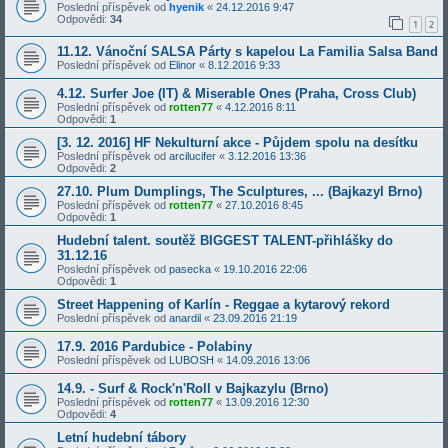
Poslední příspěvek od
hyenik
«
24.12.2016 9:47
Odpovědi:
34
1
2
11.12. Vánoční SALSA Párty s kapelou La Familia Salsa Band
Poslední příspěvek od
Elinor
«
8.12.2016 9:33
4.12. Surfer Joe (IT) & Miserable Ones (Praha, Cross Club)
Poslední příspěvek od
rotten77
«
4.12.2016 8:11
Odpovědi:
1
[3. 12. 2016] HF Nekulturní akce - Půjdem spolu na desítku
Poslední příspěvek od
arcilucifer
«
3.12.2016 13:36
Odpovědi:
2
27.10. Plum Dumplings, The Sculptures, ... (Bajkazyl Brno)
Poslední příspěvek od
rotten77
«
27.10.2016 8:45
Odpovědi:
1
Hudební talent. soutěž BIGGEST TALENT-přihlášky do
31.12.16
Poslední příspěvek od
pasecka
«
19.10.2016 22:06
Odpovědi:
1
Street Happening of Karlín - Reggae a kytarový rekord
Poslední příspěvek od
anardil
«
23.09.2016 21:19
17.9. 2016 Pardubice - Polabiny
Poslední příspěvek od
LUBOSH
«
14.09.2016 13:06
14.9. - Surf & Rock'n'Roll v Bajkazylu (Brno)
Poslední příspěvek od
rotten77
«
13.09.2016 12:30
Odpovědi:
4
Letní hudební tábory