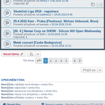
Poslední příspěvek od
Renča
«
3.06.2016 15:38
Odpovědi:
27
1
2
Skutečná Liga 2016 - registrace
Poslední příspěvek od
kubinho12
«
18.05.2016 8:46
29.4.2016 Kain - Praha (Fleshsoul, Wolves Unbound, Bruo)
Poslední příspěvek od
bambas
«
20.04.2016 13:43
[20. 4.] Hentai Corp na SHOW - Silicon Hill Open Wednesday
Poslední příspěvek od
SUK
«
13.04.2016 12:35
Odpovědi:
1
Metal concert [Ceske Budejovice]
Poslední příspěvek od
bambas
«
22.03.2016 12:21
Nové téma
Stránka
1
z
8
1
2
3
4
5
8
Další
756 témat
…
Přejít na
OPRÁVNĚNÍ FÓRA
Nemůžete
zakládat nová témata v tomto fóru
Nemůžete
odpovídat v tomto fóru
Nemůžete
upravovat své příspěvky v tomto fóru
Nemůžete
mazat své příspěvky v tomto fóru
Nemůžete
přikládat soubory v tomto fóru
Obsah fóra
Smazat cookies
Všechny časy jsou v
UTC+01:00