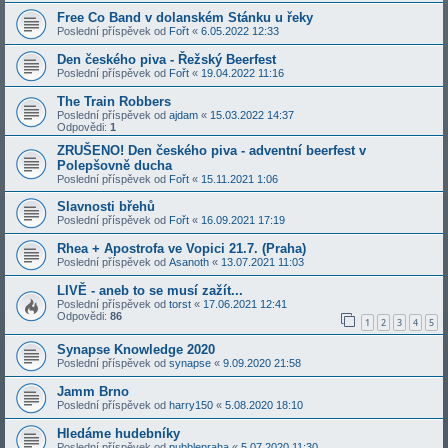
Free Co Band v dolanském Stánku u řeky
Poslední příspěvek od
Fořt
«
6.05.2022 12:33
Den českého piva - Řežský Beerfest
Poslední příspěvek od
Fořt
«
19.04.2022 11:16
The Train Robbers
Poslední příspěvek od
ajdam
«
15.03.2022 14:37
Odpovědi:
1
ZRUŠENO! Den českého piva - adventní beerfest v
Polepšovně ducha
Poslední příspěvek od
Fořt
«
15.11.2021 1:06
Slavnosti břehů
Poslední příspěvek od
Fořt
«
16.09.2021 17:19
Rhea + Apostrofa ve Vopici 21.7. (Praha)
Poslední příspěvek od
Asanoth
«
13.07.2021 11:03
LIVĚ - aneb to se musí zažít...
Poslední příspěvek od
torst
«
17.06.2021 12:41
Odpovědi:
86
1
2
3
4
5
Synapse Knowledge 2020
Poslední příspěvek od
synapse
«
9.09.2020 21:58
Jamm Brno
Poslední příspěvek od
harry150
«
5.08.2020 18:10
Hledáme hudebníky
Poslední příspěvek od
pubblepraha
«
5.07.2020 11:30