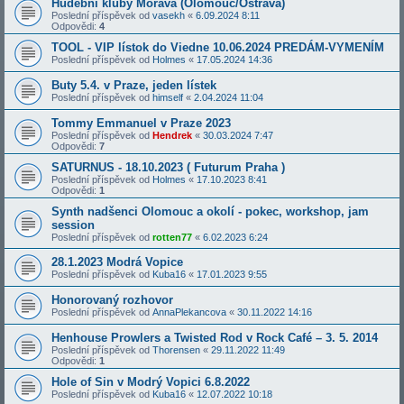
Hudební kluby Morava (Olomouc/Ostrava)
Poslední příspěvek od
vasekh
«
6.09.2024 8:11
Odpovědi:
4
TOOL - VIP lístok do Viedne 10.06.2024 PREDÁM-VYMENÍM
Poslední příspěvek od
Holmes
«
17.05.2024 14:36
Buty 5.4. v Praze, jeden lístek
Poslední příspěvek od
himself
«
2.04.2024 11:04
Tommy Emmanuel v Praze 2023
Poslední příspěvek od
Hendrek
«
30.03.2024 7:47
Odpovědi:
7
SATURNUS - 18.10.2023 ( Futurum Praha )
Poslední příspěvek od
Holmes
«
17.10.2023 8:41
Odpovědi:
1
Synth nadšenci Olomouc a okolí - pokec, workshop, jam
session
Poslední příspěvek od
rotten77
«
6.02.2023 6:24
28.1.2023 Modrá Vopice
Poslední příspěvek od
Kuba16
«
17.01.2023 9:55
Honorovaný rozhovor
Poslední příspěvek od
AnnaPlekancova
«
30.11.2022 14:16
Henhouse Prowlers a Twisted Rod v Rock Café – 3. 5. 2014
Poslední příspěvek od
Thorensen
«
29.11.2022 11:49
Odpovědi:
1
Hole of Sin v Modrý Vopici 6.8.2022
Poslední příspěvek od
Kuba16
«
12.07.2022 10:18