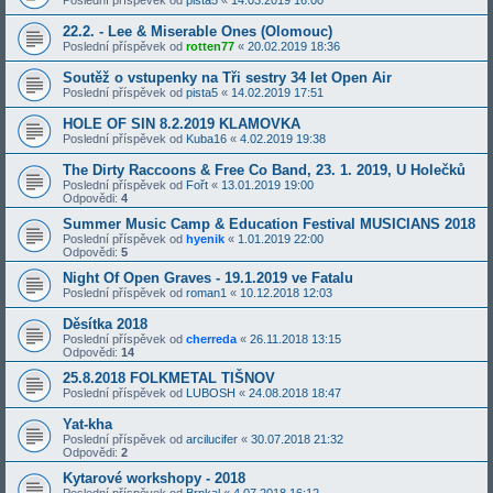
22.2. - Lee & Miserable Ones (Olomouc)
Poslední příspěvek od
rotten77
«
20.02.2019 18:36
Soutěž o vstupenky na Tři sestry 34 let Open Air
Poslední příspěvek od
pista5
«
14.02.2019 17:51
HOLE OF SIN 8.2.2019 KLAMOVKA
Poslední příspěvek od
Kuba16
«
4.02.2019 19:38
The Dirty Raccoons & Free Co Band, 23. 1. 2019, U Holečků
Poslední příspěvek od
Fořt
«
13.01.2019 19:00
Odpovědi:
4
Summer Music Camp & Education Festival MUSICIANS 2018
Poslední příspěvek od
hyenik
«
1.01.2019 22:00
Odpovědi:
5
Night Of Open Graves - 19.1.2019 ve Fatalu
Poslední příspěvek od
roman1
«
10.12.2018 12:03
Děsítka 2018
Poslední příspěvek od
cherreda
«
26.11.2018 13:15
Odpovědi:
14
25.8.2018 FOLKMETAL TIŠNOV
Poslední příspěvek od
LUBOSH
«
24.08.2018 18:47
Yat-kha
Poslední příspěvek od
arcilucifer
«
30.07.2018 21:32
Odpovědi:
2
Kytarové workshopy - 2018
Poslední příspěvek od
Brnkal
«
4.07.2018 16:12