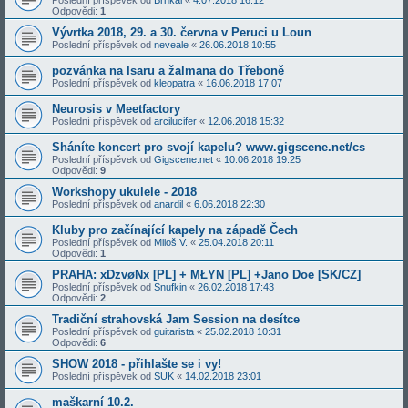
Odpovědi:
1
Vývrtka 2018, 29. a 30. června v Peruci u Loun
Poslední příspěvek od
neveale
«
26.06.2018 10:55
pozvánka na Isaru a žalmana do Třeboně
Poslední příspěvek od
kleopatra
«
16.06.2018 17:07
Neurosis v Meetfactory
Poslední příspěvek od
arcilucifer
«
12.06.2018 15:32
Sháníte koncert pro svojí kapelu? www.gigscene.net/cs
Poslední příspěvek od
Gigscene.net
«
10.06.2018 19:25
Odpovědi:
9
Workshopy ukulele - 2018
Poslední příspěvek od
anardil
«
6.06.2018 22:30
Kluby pro začínající kapely na západě Čech
Poslední příspěvek od
Miloš V.
«
25.04.2018 20:11
Odpovědi:
1
PRAHA: xDzvøNx [PL] + MŁYN [PL] +Jano Doe [SK/CZ]
Poslední příspěvek od
Snufkin
«
26.02.2018 17:43
Odpovědi:
2
Tradiční strahovská Jam Session na desítce
Poslední příspěvek od
guitarista
«
25.02.2018 10:31
Odpovědi:
6
SHOW 2018 - přihlašte se i vy!
Poslední příspěvek od
SUK
«
14.02.2018 23:01
maškarní 10.2.