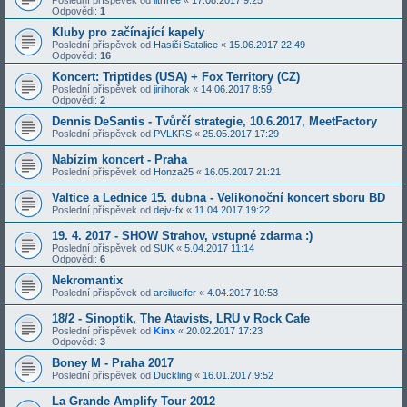
Odpovědi:
1
Kluby pro začínající kapely
Poslední příspěvek od
Hasiči Satalice
«
15.06.2017 22:49
Odpovědi:
16
Koncert: Triptides (USA) + Fox Territory (CZ)
Poslední příspěvek od
jiriihorak
«
14.06.2017 8:59
Odpovědi:
2
Dennis DeSantis - Tvůrčí strategie, 10.6.2017, MeetFactory
Poslední příspěvek od
PVLKRS
«
25.05.2017 17:29
Nabízím koncert - Praha
Poslední příspěvek od
Honza25
«
16.05.2017 21:21
Valtice a Lednice 15. dubna - Velikonoční koncert sboru BD
Poslední příspěvek od
dejv-fx
«
11.04.2017 19:22
19. 4. 2017 - SHOW Strahov, vstupné zdarma :)
Poslední příspěvek od
SUK
«
5.04.2017 11:14
Odpovědi:
6
Nekromantix
Poslední příspěvek od
arcilucifer
«
4.04.2017 10:53
18/2 - Sinoptik, The Atavists, LRU v Rock Cafe
Poslední příspěvek od
Kinx
«
20.02.2017 17:23
Odpovědi:
3
Boney M - Praha 2017
Poslední příspěvek od
Duckling
«
16.01.2017 9:52
La Grande Amplify Tour 2012