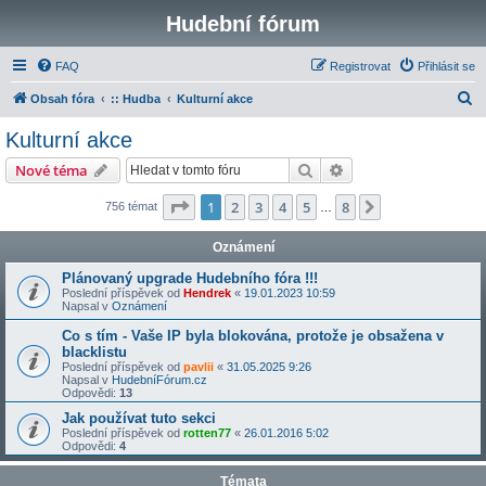
Hudební fórum
FAQ
Registrovat
Přihlásit se
H
Obsah fóra
:: Hudba
Kulturní akce
l
Kulturní akce
e
Hledat
Pokročilé hledání
Nové téma
d
a
Stránka
1
z
8
1
2
3
4
5
8
Další
756 témat
…
t
Oznámení
Plánovaný upgrade Hudebního fóra !!!
Poslední příspěvek od
Hendrek
«
19.01.2023 10:59
Napsal v
Oznámení
Co s tím - Vaše IP byla blokována, protože je obsažena v
blacklistu
Poslední příspěvek od
pavlii
«
31.05.2025 9:26
Napsal v
HudebníFórum.cz
Odpovědi:
13
Jak používat tuto sekci
Poslední příspěvek od
rotten77
«
26.01.2016 5:02
Odpovědi:
4
Témata