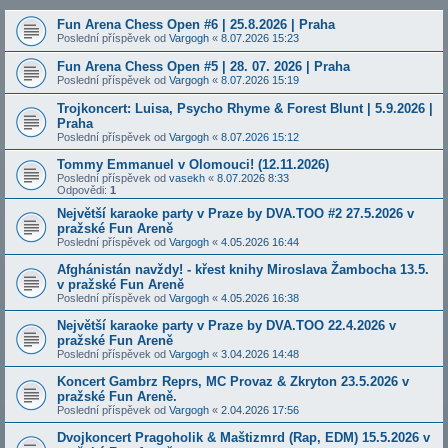
Fun Arena Chess Open #6 | 25.8.2026 | Praha
Poslední příspěvek od
Vargogh
«
8.07.2026 15:23
Fun Arena Chess Open #5 | 28. 07. 2026 | Praha
Poslední příspěvek od
Vargogh
«
8.07.2026 15:19
Trojkoncert: Luisa, Psycho Rhyme & Forest Blunt | 5.9.2026 |
Praha
Poslední příspěvek od
Vargogh
«
8.07.2026 15:12
Tommy Emmanuel v Olomouci! (12.11.2026)
Poslední příspěvek od
vasekh
«
8.07.2026 8:33
Odpovědi:
1
Největší karaoke party v Praze by DVA.TOO #2 27.5.2026 v
pražské Fun Areně
Poslední příspěvek od
Vargogh
«
4.05.2026 16:44
Afghánistán navždy! - křest knihy Miroslava Žambocha 13.5.
v pražské Fun Areně
Poslední příspěvek od
Vargogh
«
4.05.2026 16:38
Největší karaoke party v Praze by DVA.TOO 22.4.2026 v
pražské Fun Areně
Poslední příspěvek od
Vargogh
«
3.04.2026 14:48
Koncert Gambrz Reprs, MC Provaz & Zkryton 23.5.2026 v
pražské Fun Areně.
Poslední příspěvek od
Vargogh
«
2.04.2026 17:56
Dvojkoncert Pragoholik & Maštizmrd (Rap, EDM) 15.5.2026 v