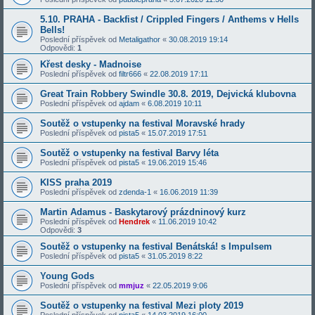
5.10. PRAHA - Backfist / Crippled Fingers / Anthems v Hells
Bells!
Poslední příspěvek od
Metaligathor
«
30.08.2019 19:14
Odpovědi:
1
Křest desky - Madnoise
Poslední příspěvek od
filtr666
«
22.08.2019 17:11
Great Train Robbery Swindle 30.8. 2019, Dejvická klubovna
Poslední příspěvek od
ajdam
«
6.08.2019 10:11
Soutěž o vstupenky na festival Moravské hrady
Poslední příspěvek od
pista5
«
15.07.2019 17:51
Soutěž o vstupenky na festival Barvy léta
Poslední příspěvek od
pista5
«
19.06.2019 15:46
KISS praha 2019
Poslední příspěvek od
zdenda-1
«
16.06.2019 11:39
Martin Adamus - Baskytarový prázdninový kurz
Poslední příspěvek od
Hendrek
«
11.06.2019 10:42
Odpovědi:
3
Soutěž o vstupenky na festival Benátská! s Impulsem
Poslední příspěvek od
pista5
«
31.05.2019 8:22
Young Gods
Poslední příspěvek od
mmjuz
«
22.05.2019 9:06
Soutěž o vstupenky na festival Mezi ploty 2019
Poslední příspěvek od
pista5
«
14.03.2019 16:00