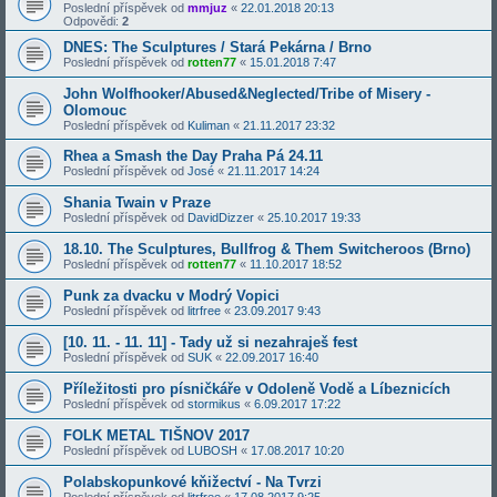
Poslední příspěvek od
mmjuz
«
22.01.2018 20:13
Odpovědi:
2
DNES: The Sculptures / Stará Pekárna / Brno
Poslední příspěvek od
rotten77
«
15.01.2018 7:47
John Wolfhooker/Abused&Neglected/Tribe of Misery -
Olomouc
Poslední příspěvek od
Kuliman
«
21.11.2017 23:32
Rhea a Smash the Day Praha Pá 24.11
Poslední příspěvek od
José
«
21.11.2017 14:24
Shania Twain v Praze
Poslední příspěvek od
DavidDizzer
«
25.10.2017 19:33
18.10. The Sculptures, Bullfrog & Them Switcheroos (Brno)
Poslední příspěvek od
rotten77
«
11.10.2017 18:52
Punk za dvacku v Modrý Vopici
Poslední příspěvek od
litrfree
«
23.09.2017 9:43
[10. 11. - 11. 11] - Tady už si nezahraješ fest
Poslední příspěvek od
SUK
«
22.09.2017 16:40
Příležitosti pro písničkáře v Odoleně Vodě a Líbeznicích
Poslední příspěvek od
stormikus
«
6.09.2017 17:22
FOLK METAL TIŠNOV 2017
Poslední příspěvek od
LUBOSH
«
17.08.2017 10:20
Polabskopunkové kňižectví - Na Tvrzi
Poslední příspěvek od
litrfree
«
17.08.2017 9:25