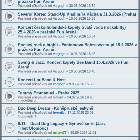
pražské Fun Areně
Poslední příspěvek od
Vargogh
«
30.03.2026 13:52
Severní Korea: Stand-Up Vladimíra Váchala 31.3.2026 (Praha)
Poslední příspěvek od
Vargogh
«
10.03.2026 16:58
Koncert česko-holandské kapely Svatá voda (rockabilly)
25.4.2026 v pražské Fun Areně
Poslední příspěvek od
Vargogh
«
10.03.2026 16:54
Poctivý rock a bigbít - Fantomova Bolest vystoupí 18.4.2026 v
pražské Fun Areně
Poslední příspěvek od
Vargogh
«
10.03.2026 16:46
Swing & Jazz: Koncert kapely Bee Band 15.4.2026 ve Fun
Areně
Poslední příspěvek od
Vargogh
«
10.03.2026 16:40
Koncert LouBand & Host
Poslední příspěvek od
Vargogh
«
9.03.2026 15:58
Tommy Emmanuel - Praha 2025
Poslední příspěvek od
himself
«
24.02.2026 19:25
Odpovědi:
8
Duo Deep Dream - Koněpruské jeskyně
Poslední příspěvek od
hyenik
«
17.11.2025 23:03
Odpovědi:
7
8.11. - Dead Dog Legacy + Synové smrti (Jazz
Tibet/Olomouc)
Poslední příspěvek od
rotten77
«
30.09.2024 11:01