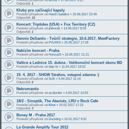
Odpovědi:
1
Kluby pro začínající kapely
Poslední příspěvek od
Hasiči Satalice
«
15.06.2017 22:49
Odpovědi:
16
Koncert: Triptides (USA) + Fox Territory (CZ)
Poslední příspěvek od
jiriihorak
«
14.06.2017 8:59
Odpovědi:
2
Dennis DeSantis - Tvůrčí strategie, 10.6.2017, MeetFactory
Poslední příspěvek od
PVLKRS
«
25.05.2017 17:29
Nabízím koncert - Praha
Poslední příspěvek od
Honza25
«
16.05.2017 21:21
Valtice a Lednice 15. dubna - Velikonoční koncert sboru BD
Poslední příspěvek od
dejv-fx
«
11.04.2017 19:22
19. 4. 2017 - SHOW Strahov, vstupné zdarma :)
Poslední příspěvek od
SUK
«
5.04.2017 11:14
Odpovědi:
6
Nekromantix
Poslední příspěvek od
arcilucifer
«
4.04.2017 10:53
18/2 - Sinoptik, The Atavists, LRU v Rock Cafe
Poslední příspěvek od
Kinx
«
20.02.2017 17:23
Odpovědi:
3
Boney M - Praha 2017
Poslední příspěvek od
Duckling
«
16.01.2017 9:52
La Grande Amplify Tour 2012