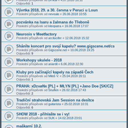
Odpovědi:
1
Vývrtka 2018, 29. a 30. června v Peruci u Loun
Poslední příspěvek od
neveale
«
26.06.2018 10:55
pozvánka na Isaru a žalmana do Třeboně
Poslední příspěvek od
kleopatra
«
16.06.2018 17:07
Neurosis v Meetfactory
Poslední příspěvek od
arcilucifer
«
12.06.2018 15:32
Sháníte koncert pro svojí kapelu? www.gigscene.net/cs
Poslední příspěvek od
Gigscene.net
«
10.06.2018 19:25
Odpovědi:
9
Workshopy ukulele - 2018
Poslední příspěvek od
anardil
«
6.06.2018 22:30
Kluby pro začínající kapely na západě Čech
Poslední příspěvek od
Miloš V.
«
25.04.2018 20:11
Odpovědi:
1
PRAHA: xDzvøNx [PL] + MŁYN [PL] +Jano Doe [SK/CZ]
Poslední příspěvek od
Snufkin
«
26.02.2018 17:43
Odpovědi:
2
Tradiční strahovská Jam Session na desítce
Poslední příspěvek od
guitarista
«
25.02.2018 10:31
Odpovědi:
6
SHOW 2018 - přihlašte se i vy!
Poslední příspěvek od
SUK
«
14.02.2018 23:01
maškarní 10.2.