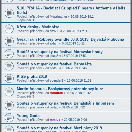
5.10. PRAHA - Backfist / Crippled Fingers / Anthems v Hells
Bells!
Poslední příspěvek od
Metaligathor
«
30.08.2019 19:14
Odpovědi:
1
Křest desky - Madnoise
Poslední příspěvek od
filtr666
«
22.08.2019 17:11
Great Train Robbery Swindle 30.8. 2019, Dejvická klubovna
Poslední příspěvek od
ajdam
«
6.08.2019 10:11
Soutěž o vstupenky na festival Moravské hrady
Poslední příspěvek od
pista5
«
15.07.2019 17:51
Soutěž o vstupenky na festival Barvy léta
Poslední příspěvek od
pista5
«
19.06.2019 15:46
KISS praha 2019
Poslední příspěvek od
zdenda-1
«
16.06.2019 11:39
Martin Adamus - Baskytarový prázdninový kurz
Poslední příspěvek od
Hendrek
«
11.06.2019 10:42
Odpovědi:
3
Soutěž o vstupenky na festival Benátská! s Impulsem
Poslední příspěvek od
pista5
«
31.05.2019 8:22
Young Gods
Poslední příspěvek od
mmjuz
«
22.05.2019 9:06
Soutěž o vstupenky na festival Mezi ploty 2019
Poslední příspěvek od
pista5
«
14.03.2019 16:00