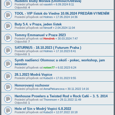
Hudební kluby Morava (Olomouc/Ostrava)
Poslední příspěvek od
vasekh
«
6.09.2024 8:11
Odpovědi:
4
TOOL - VIP lístok do Viedne 10.06.2024 PREDÁM-VYMENÍM
Poslední příspěvek od
Holmes
«
17.05.2024 14:36
Buty 5.4. v Praze, jeden lístek
Poslední příspěvek od
himself
«
2.04.2024 11:04
Tommy Emmanuel v Praze 2023
Poslední příspěvek od
Hendrek
«
30.03.2024 7:47
Odpovědi:
7
SATURNUS - 18.10.2023 ( Futurum Praha )
Poslední příspěvek od
Holmes
«
17.10.2023 8:41
Odpovědi:
1
Synth nadšenci Olomouc a okolí - pokec, workshop, jam
session
Poslední příspěvek od
rotten77
«
6.02.2023 6:24
28.1.2023 Modrá Vopice
Poslední příspěvek od
Kuba16
«
17.01.2023 9:55
Honorovaný rozhovor
Poslední příspěvek od
AnnaPlekancova
«
30.11.2022 14:16
Henhouse Prowlers a Twisted Rod v Rock Café – 3. 5. 2014
Poslední příspěvek od
Thorensen
«
29.11.2022 11:49
Odpovědi:
1
Hole of Sin v Modrý Vopici 6.8.2022
Poslední příspěvek od
Kuba16
«
12.07.2022 10:18