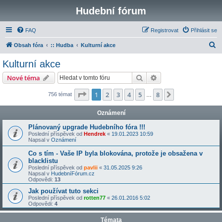
Hudební fórum
FAQ
Registrovat
Přihlásit se
H
Obsah fóra
:: Hudba
Kulturní akce
l
Kulturní akce
e
Hledat
Pokročilé hledání
Nové téma
d
a
Stránka
1
z
8
1
2
3
4
5
8
Další
756 témat
…
t
Oznámení
Plánovaný upgrade Hudebního fóra !!!
Poslední příspěvek od
Hendrek
«
19.01.2023 10:59
Napsal v
Oznámení
Co s tím - Vaše IP byla blokována, protože je obsažena v
blacklistu
Poslední příspěvek od
pavlii
«
31.05.2025 9:26
Napsal v
HudebníFórum.cz
Odpovědi:
13
Jak používat tuto sekci
Poslední příspěvek od
rotten77
«
26.01.2016 5:02
Odpovědi:
4
Témata