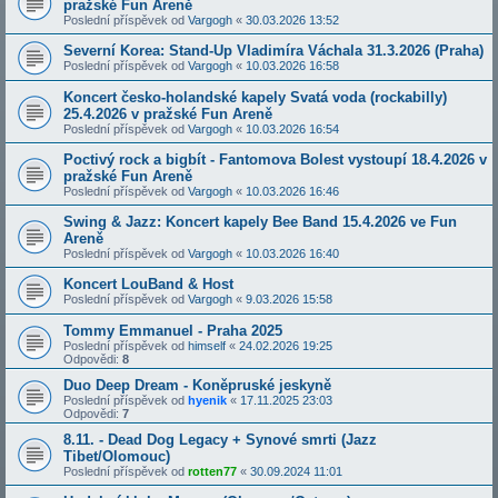
pražské Fun Areně
Poslední příspěvek od
Vargogh
«
30.03.2026 13:52
Severní Korea: Stand-Up Vladimíra Váchala 31.3.2026 (Praha)
Poslední příspěvek od
Vargogh
«
10.03.2026 16:58
Koncert česko-holandské kapely Svatá voda (rockabilly)
25.4.2026 v pražské Fun Areně
Poslední příspěvek od
Vargogh
«
10.03.2026 16:54
Poctivý rock a bigbít - Fantomova Bolest vystoupí 18.4.2026 v
pražské Fun Areně
Poslední příspěvek od
Vargogh
«
10.03.2026 16:46
Swing & Jazz: Koncert kapely Bee Band 15.4.2026 ve Fun
Areně
Poslední příspěvek od
Vargogh
«
10.03.2026 16:40
Koncert LouBand & Host
Poslední příspěvek od
Vargogh
«
9.03.2026 15:58
Tommy Emmanuel - Praha 2025
Poslední příspěvek od
himself
«
24.02.2026 19:25
Odpovědi:
8
Duo Deep Dream - Koněpruské jeskyně
Poslední příspěvek od
hyenik
«
17.11.2025 23:03
Odpovědi:
7
8.11. - Dead Dog Legacy + Synové smrti (Jazz
Tibet/Olomouc)
Poslední příspěvek od
rotten77
«
30.09.2024 11:01