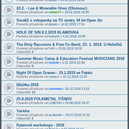
22.2. - Lee & Miserable Ones (Olomouc)
Poslední příspěvek od
rotten77
«
20.02.2019 18:36
Soutěž o vstupenky na Tři sestry 34 let Open Air
Poslední příspěvek od
pista5
«
14.02.2019 17:51
HOLE OF SIN 8.2.2019 KLAMOVKA
Poslední příspěvek od
Kuba16
«
4.02.2019 19:38
The Dirty Raccoons & Free Co Band, 23. 1. 2019, U Holečků
Poslední příspěvek od
Fořt
«
13.01.2019 19:00
Odpovědi:
4
Summer Music Camp & Education Festival MUSICIANS 2018
Poslední příspěvek od
hyenik
«
1.01.2019 22:00
Odpovědi:
5
Night Of Open Graves - 19.1.2019 ve Fatalu
Poslední příspěvek od
roman1
«
10.12.2018 12:03
Děsítka 2018
Poslední příspěvek od
cherreda
«
26.11.2018 13:15
Odpovědi:
14
25.8.2018 FOLKMETAL TIŠNOV
Poslední příspěvek od
LUBOSH
«
24.08.2018 18:47
Yat-kha
Poslední příspěvek od
arcilucifer
«
30.07.2018 21:32
Odpovědi:
2
Kytarové workshopy - 2018
Poslední příspěvek od
Brnkal
«
4.07.2018 16:12