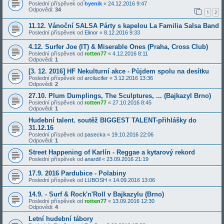
Poslední příspěvek od
hyenik
«
24.12.2016 9:47
Odpovědi:
34
1
2
11.12. Vánoční SALSA Párty s kapelou La Familia Salsa Band
Poslední příspěvek od
Elinor
«
8.12.2016 9:33
4.12. Surfer Joe (IT) & Miserable Ones (Praha, Cross Club)
Poslední příspěvek od
rotten77
«
4.12.2016 8:11
Odpovědi:
1
[3. 12. 2016] HF Nekulturní akce - Půjdem spolu na desítku
Poslední příspěvek od
arcilucifer
«
3.12.2016 13:36
Odpovědi:
2
27.10. Plum Dumplings, The Sculptures, ... (Bajkazyl Brno)
Poslední příspěvek od
rotten77
«
27.10.2016 8:45
Odpovědi:
1
Hudební talent. soutěž BIGGEST TALENT-přihlášky do
31.12.16
Poslední příspěvek od
pasecka
«
19.10.2016 22:06
Odpovědi:
1
Street Happening of Karlín - Reggae a kytarový rekord
Poslední příspěvek od
anardil
«
23.09.2016 21:19
17.9. 2016 Pardubice - Polabiny
Poslední příspěvek od
LUBOSH
«
14.09.2016 13:06
14.9. - Surf & Rock'n'Roll v Bajkazylu (Brno)
Poslední příspěvek od
rotten77
«
13.09.2016 12:30
Odpovědi:
4
Letní hudební tábory