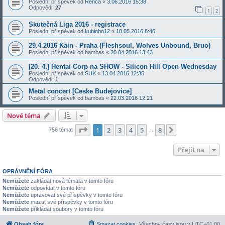
Poslední příspěvek od
Renča
«
3.06.2016 15:38
Odpovědi:
27
1
2
Skutečná Liga 2016 - registrace
Poslední příspěvek od
kubinho12
«
18.05.2016 8:46
29.4.2016 Kain - Praha (Fleshsoul, Wolves Unbound, Bruo)
Poslední příspěvek od
bambas
«
20.04.2016 13:43
[20. 4.] Hentai Corp na SHOW - Silicon Hill Open Wednesday
Poslední příspěvek od
SUK
«
13.04.2016 12:35
Odpovědi:
1
Metal concert [Ceske Budejovice]
Poslední příspěvek od
bambas
«
22.03.2016 12:21
Nové téma
Stránka
1
z
8
1
2
3
4
5
8
Další
756 témat
…
Přejít na
OPRÁVNĚNÍ FÓRA
Nemůžete
zakládat nová témata v tomto fóru
Nemůžete
odpovídat v tomto fóru
Nemůžete
upravovat své příspěvky v tomto fóru
Nemůžete
mazat své příspěvky v tomto fóru
Nemůžete
přikládat soubory v tomto fóru
Obsah fóra
Smazat cookies
Všechny časy jsou v
UTC+01:00