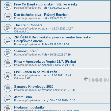
Free Co Band v dolanském Stánku u řeky
Poslední příspěvek od
Fořt
«
6.05.2022 12:33
Den českého piva - Řežský Beerfest
Poslední příspěvek od
Fořt
«
19.04.2022 11:16
The Train Robbers
Poslední příspěvek od
ajdam
«
15.03.2022 14:37
Odpovědi:
1
ZRUŠENO! Den českého piva - adventní beerfest v
Polepšovně ducha
Poslední příspěvek od
Fořt
«
15.11.2021 1:06
Slavnosti břehů
Poslední příspěvek od
Fořt
«
16.09.2021 17:19
Rhea + Apostrofa ve Vopici 21.7. (Praha)
Poslední příspěvek od
Asanoth
«
13.07.2021 11:03
LIVĚ - aneb to se musí zažít...
Poslední příspěvek od
torst
«
17.06.2021 12:41
Odpovědi:
86
1
2
3
4
5
Synapse Knowledge 2020
Poslední příspěvek od
synapse
«
9.09.2020 21:58
Jamm Brno
Poslední příspěvek od
harry150
«
5.08.2020 18:10
Hledáme hudebníky
Poslední příspěvek od
pubblepraha
«
5.07.2020 11:30