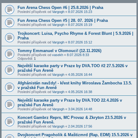
Fun Arena Chess Open #6 | 25.8.2026 | Praha
Poslední příspěvek od
Vargogh
«
8.07.2026 15:23
Fun Arena Chess Open #5 | 28. 07. 2026 | Praha
Poslední příspěvek od
Vargogh
«
8.07.2026 15:19
Trojkoncert: Luisa, Psycho Rhyme & Forest Blunt | 5.9.2026 |
Praha
Poslední příspěvek od
Vargogh
«
8.07.2026 15:12
Tommy Emmanuel v Olomouci! (12.11.2026)
Poslední příspěvek od
vasekh
«
8.07.2026 8:33
Odpovědi:
1
Největší karaoke party v Praze by DVA.TOO #2 27.5.2026 v
pražské Fun Areně
Poslední příspěvek od
Vargogh
«
4.05.2026 16:44
Afghánistán navždy! - křest knihy Miroslava Žambocha 13.5.
v pražské Fun Areně
Poslední příspěvek od
Vargogh
«
4.05.2026 16:38
Největší karaoke party v Praze by DVA.TOO 22.4.2026 v
pražské Fun Areně
Poslední příspěvek od
Vargogh
«
3.04.2026 14:48
Koncert Gambrz Reprs, MC Provaz & Zkryton 23.5.2026 v
pražské Fun Areně.
Poslední příspěvek od
Vargogh
«
2.04.2026 17:56
Dvojkoncert Pragoholik & Maštizmrd (Rap, EDM) 15.5.2026 v