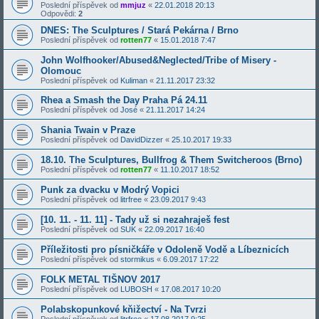
Poslední příspěvek od
mmjuz
«
22.01.2018 20:13
Odpovědi:
2
DNES: The Sculptures / Stará Pekárna / Brno
Poslední příspěvek od
rotten77
«
15.01.2018 7:47
John Wolfhooker/Abused&Neglected/Tribe of Misery -
Olomouc
Poslední příspěvek od
Kuliman
«
21.11.2017 23:32
Rhea a Smash the Day Praha Pá 24.11
Poslední příspěvek od
José
«
21.11.2017 14:24
Shania Twain v Praze
Poslední příspěvek od
DavidDizzer
«
25.10.2017 19:33
18.10. The Sculptures, Bullfrog & Them Switcheroos (Brno)
Poslední příspěvek od
rotten77
«
11.10.2017 18:52
Punk za dvacku v Modrý Vopici
Poslední příspěvek od
litrfree
«
23.09.2017 9:43
[10. 11. - 11. 11] - Tady už si nezahraješ fest
Poslední příspěvek od
SUK
«
22.09.2017 16:40
Příležitosti pro písničkáře v Odoleně Vodě a Líbeznicích
Poslední příspěvek od
stormikus
«
6.09.2017 17:22
FOLK METAL TIŠNOV 2017
Poslední příspěvek od
LUBOSH
«
17.08.2017 10:20
Polabskopunkové kňižectví - Na Tvrzi
Poslední příspěvek od
litrfree
«
17.08.2017 9:25