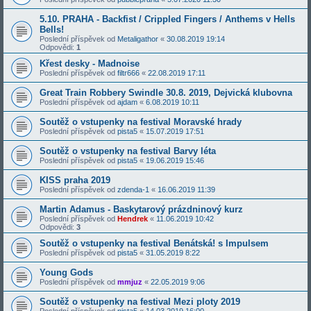
5.10. PRAHA - Backfist / Crippled Fingers / Anthems v Hells
Bells!
Poslední příspěvek od
Metaligathor
«
30.08.2019 19:14
Odpovědi:
1
Křest desky - Madnoise
Poslední příspěvek od
filtr666
«
22.08.2019 17:11
Great Train Robbery Swindle 30.8. 2019, Dejvická klubovna
Poslední příspěvek od
ajdam
«
6.08.2019 10:11
Soutěž o vstupenky na festival Moravské hrady
Poslední příspěvek od
pista5
«
15.07.2019 17:51
Soutěž o vstupenky na festival Barvy léta
Poslední příspěvek od
pista5
«
19.06.2019 15:46
KISS praha 2019
Poslední příspěvek od
zdenda-1
«
16.06.2019 11:39
Martin Adamus - Baskytarový prázdninový kurz
Poslední příspěvek od
Hendrek
«
11.06.2019 10:42
Odpovědi:
3
Soutěž o vstupenky na festival Benátská! s Impulsem
Poslední příspěvek od
pista5
«
31.05.2019 8:22
Young Gods
Poslední příspěvek od
mmjuz
«
22.05.2019 9:06
Soutěž o vstupenky na festival Mezi ploty 2019
Poslední příspěvek od
pista5
«
14.03.2019 16:00