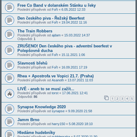
Free Co Band v dolanském Stánku u řeky
Poslední příspěvek od
Fořt
«
6.05.2022 12:33
Den českého piva - Řežský Beerfest
Poslední příspěvek od
Fořt
«
19.04.2022 11:16
The Train Robbers
Poslední příspěvek od
ajdam
«
15.03.2022 14:37
Odpovědi:
1
ZRUŠENO! Den českého piva - adventní beerfest v
Polepšovně ducha
Poslední příspěvek od
Fořt
«
15.11.2021 1:06
Slavnosti břehů
Poslední příspěvek od
Fořt
«
16.09.2021 17:19
Rhea + Apostrofa ve Vopici 21.7. (Praha)
Poslední příspěvek od
Asanoth
«
13.07.2021 11:03
LIVĚ - aneb to se musí zažít...
Poslední příspěvek od
torst
«
17.06.2021 12:41
Odpovědi:
86
1
2
3
4
5
Synapse Knowledge 2020
Poslední příspěvek od
synapse
«
9.09.2020 21:58
Jamm Brno
Poslední příspěvek od
harry150
«
5.08.2020 18:10
Hledáme hudebníky
Poslední příspěvek od
pubblepraha
«
5.07.2020 11:30