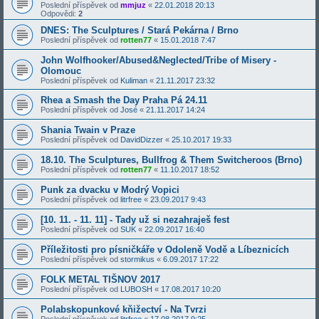
Poslední příspěvek od
mmjuz
«
22.01.2018 20:13
Odpovědi:
2
DNES: The Sculptures / Stará Pekárna / Brno
Poslední příspěvek od
rotten77
«
15.01.2018 7:47
John Wolfhooker/Abused&Neglected/Tribe of Misery -
Olomouc
Poslední příspěvek od
Kuliman
«
21.11.2017 23:32
Rhea a Smash the Day Praha Pá 24.11
Poslední příspěvek od
José
«
21.11.2017 14:24
Shania Twain v Praze
Poslední příspěvek od
DavidDizzer
«
25.10.2017 19:33
18.10. The Sculptures, Bullfrog & Them Switcheroos (Brno)
Poslední příspěvek od
rotten77
«
11.10.2017 18:52
Punk za dvacku v Modrý Vopici
Poslední příspěvek od
litrfree
«
23.09.2017 9:43
[10. 11. - 11. 11] - Tady už si nezahraješ fest
Poslední příspěvek od
SUK
«
22.09.2017 16:40
Příležitosti pro písničkáře v Odoleně Vodě a Líbeznicích
Poslední příspěvek od
stormikus
«
6.09.2017 17:22
FOLK METAL TIŠNOV 2017
Poslední příspěvek od
LUBOSH
«
17.08.2017 10:20
Polabskopunkové kňižectví - Na Tvrzi
Poslední příspěvek od
litrfree
«
17.08.2017 9:25