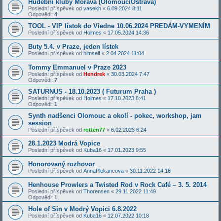
Hudební kluby Morava (Olomouc/Ostrava)
Poslední příspěvek od
vasekh
«
6.09.2024 8:11
Odpovědi:
4
TOOL - VIP lístok do Viedne 10.06.2024 PREDÁM-VYMENÍM
Poslední příspěvek od
Holmes
«
17.05.2024 14:36
Buty 5.4. v Praze, jeden lístek
Poslední příspěvek od
himself
«
2.04.2024 11:04
Tommy Emmanuel v Praze 2023
Poslední příspěvek od
Hendrek
«
30.03.2024 7:47
Odpovědi:
7
SATURNUS - 18.10.2023 ( Futurum Praha )
Poslední příspěvek od
Holmes
«
17.10.2023 8:41
Odpovědi:
1
Synth nadšenci Olomouc a okolí - pokec, workshop, jam
session
Poslední příspěvek od
rotten77
«
6.02.2023 6:24
28.1.2023 Modrá Vopice
Poslední příspěvek od
Kuba16
«
17.01.2023 9:55
Honorovaný rozhovor
Poslední příspěvek od
AnnaPlekancova
«
30.11.2022 14:16
Henhouse Prowlers a Twisted Rod v Rock Café – 3. 5. 2014
Poslední příspěvek od
Thorensen
«
29.11.2022 11:49
Odpovědi:
1
Hole of Sin v Modrý Vopici 6.8.2022
Poslední příspěvek od
Kuba16
«
12.07.2022 10:18