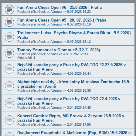
Fun Arena Chess Open #6 | 25.8.2026 | Praha
Poslední příspěvek od
Vargogh
«
8.07.2026 15:23
Fun Arena Chess Open #5 | 28. 07. 2026 | Praha
Poslední příspěvek od
Vargogh
«
8.07.2026 15:19
Trojkoncert: Luisa, Psycho Rhyme & Forest Blunt | 5.9.2026 |
Praha
Poslední příspěvek od
Vargogh
«
8.07.2026 15:12
Tommy Emmanuel v Olomouci! (12.11.2026)
Poslední příspěvek od
vasekh
«
8.07.2026 8:33
Odpovědi:
1
Největší karaoke party v Praze by DVA.TOO #2 27.5.2026 v
pražské Fun Areně
Poslední příspěvek od
Vargogh
«
4.05.2026 16:44
Afghánistán navždy! - křest knihy Miroslava Žambocha 13.5.
v pražské Fun Areně
Poslední příspěvek od
Vargogh
«
4.05.2026 16:38
Největší karaoke party v Praze by DVA.TOO 22.4.2026 v
pražské Fun Areně
Poslední příspěvek od
Vargogh
«
3.04.2026 14:48
Koncert Gambrz Reprs, MC Provaz & Zkryton 23.5.2026 v
pražské Fun Areně.
Poslední příspěvek od
Vargogh
«
2.04.2026 17:56
Dvojkoncert Pragoholik & Maštizmrd (Rap, EDM) 15.5.2026 v