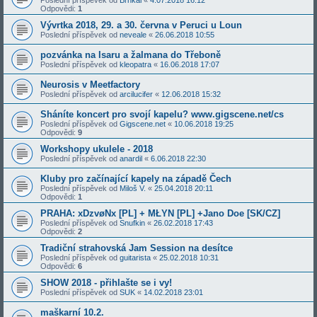
Odpovědi:
1
Vývrtka 2018, 29. a 30. června v Peruci u Loun
Poslední příspěvek od
neveale
«
26.06.2018 10:55
pozvánka na Isaru a žalmana do Třeboně
Poslední příspěvek od
kleopatra
«
16.06.2018 17:07
Neurosis v Meetfactory
Poslední příspěvek od
arcilucifer
«
12.06.2018 15:32
Sháníte koncert pro svojí kapelu? www.gigscene.net/cs
Poslední příspěvek od
Gigscene.net
«
10.06.2018 19:25
Odpovědi:
9
Workshopy ukulele - 2018
Poslední příspěvek od
anardil
«
6.06.2018 22:30
Kluby pro začínající kapely na západě Čech
Poslední příspěvek od
Miloš V.
«
25.04.2018 20:11
Odpovědi:
1
PRAHA: xDzvøNx [PL] + MŁYN [PL] +Jano Doe [SK/CZ]
Poslední příspěvek od
Snufkin
«
26.02.2018 17:43
Odpovědi:
2
Tradiční strahovská Jam Session na desítce
Poslední příspěvek od
guitarista
«
25.02.2018 10:31
Odpovědi:
6
SHOW 2018 - přihlašte se i vy!
Poslední příspěvek od
SUK
«
14.02.2018 23:01
maškarní 10.2.