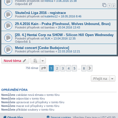
Poslední příspěvek od
Renča
«
3.06.2016 15:38
Odpovědi:
27
1
2
Skutečná Liga 2016 - registrace
Poslední příspěvek od
kubinho12
«
18.05.2016 8:46
29.4.2016 Kain - Praha (Fleshsoul, Wolves Unbound, Bruo)
Poslední příspěvek od
bambas
«
20.04.2016 13:43
[20. 4.] Hentai Corp na SHOW - Silicon Hill Open Wednesday
Poslední příspěvek od
SUK
«
13.04.2016 12:35
Odpovědi:
1
Metal concert [Ceske Budejovice]
Poslední příspěvek od
bambas
«
22.03.2016 12:21
Nové téma
Stránka
1
z
8
1
2
3
4
5
8
Další
756 témat
…
Přejít na
OPRÁVNĚNÍ FÓRA
Nemůžete
zakládat nová témata v tomto fóru
Nemůžete
odpovídat v tomto fóru
Nemůžete
upravovat své příspěvky v tomto fóru
Nemůžete
mazat své příspěvky v tomto fóru
Nemůžete
přikládat soubory v tomto fóru
Obsah fóra
Smazat cookies
Všechny časy jsou v
UTC+01:00