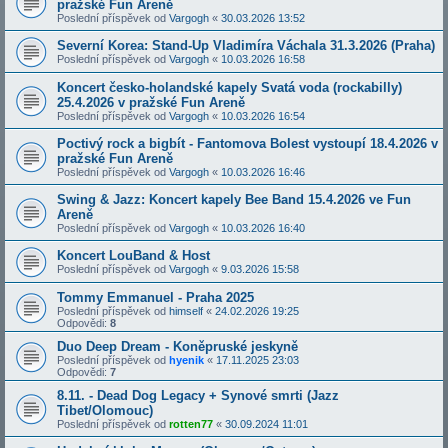
pražské Fun Areně
Poslední příspěvek od
Vargogh
«
30.03.2026 13:52
Severní Korea: Stand-Up Vladimíra Váchala 31.3.2026 (Praha)
Poslední příspěvek od
Vargogh
«
10.03.2026 16:58
Koncert česko-holandské kapely Svatá voda (rockabilly)
25.4.2026 v pražské Fun Areně
Poslední příspěvek od
Vargogh
«
10.03.2026 16:54
Poctivý rock a bigbít - Fantomova Bolest vystoupí 18.4.2026 v
pražské Fun Areně
Poslední příspěvek od
Vargogh
«
10.03.2026 16:46
Swing & Jazz: Koncert kapely Bee Band 15.4.2026 ve Fun
Areně
Poslední příspěvek od
Vargogh
«
10.03.2026 16:40
Koncert LouBand & Host
Poslední příspěvek od
Vargogh
«
9.03.2026 15:58
Tommy Emmanuel - Praha 2025
Poslední příspěvek od
himself
«
24.02.2026 19:25
Odpovědi:
8
Duo Deep Dream - Koněpruské jeskyně
Poslední příspěvek od
hyenik
«
17.11.2025 23:03
Odpovědi:
7
8.11. - Dead Dog Legacy + Synové smrti (Jazz
Tibet/Olomouc)
Poslední příspěvek od
rotten77
«
30.09.2024 11:01