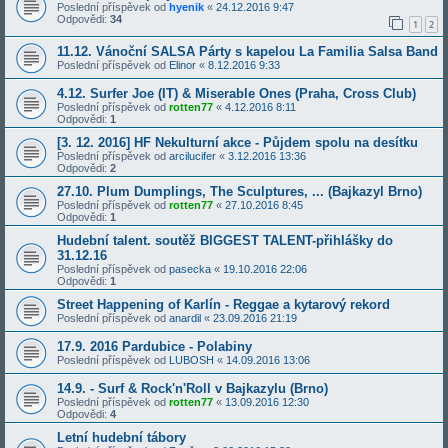
Poslední příspěvek od
hyenik
«
24.12.2016 9:47
Odpovědi:
34
1
2
11.12. Vánoční SALSA Párty s kapelou La Familia Salsa Band
Poslední příspěvek od
Elinor
«
8.12.2016 9:33
4.12. Surfer Joe (IT) & Miserable Ones (Praha, Cross Club)
Poslední příspěvek od
rotten77
«
4.12.2016 8:11
Odpovědi:
1
[3. 12. 2016] HF Nekulturní akce - Půjdem spolu na desítku
Poslední příspěvek od
arcilucifer
«
3.12.2016 13:36
Odpovědi:
2
27.10. Plum Dumplings, The Sculptures, ... (Bajkazyl Brno)
Poslední příspěvek od
rotten77
«
27.10.2016 8:45
Odpovědi:
1
Hudební talent. soutěž BIGGEST TALENT-přihlášky do
31.12.16
Poslední příspěvek od
pasecka
«
19.10.2016 22:06
Odpovědi:
1
Street Happening of Karlín - Reggae a kytarový rekord
Poslední příspěvek od
anardil
«
23.09.2016 21:19
17.9. 2016 Pardubice - Polabiny
Poslední příspěvek od
LUBOSH
«
14.09.2016 13:06
14.9. - Surf & Rock'n'Roll v Bajkazylu (Brno)
Poslední příspěvek od
rotten77
«
13.09.2016 12:30
Odpovědi:
4
Letní hudební tábory