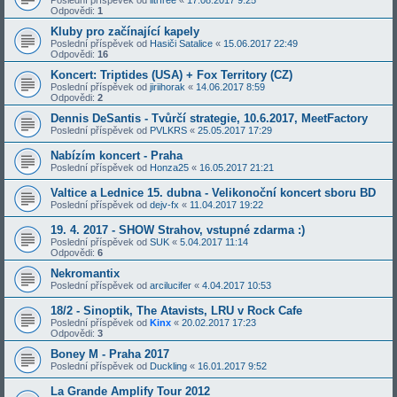
Odpovědi:
1
Kluby pro začínající kapely
Poslední příspěvek od
Hasiči Satalice
«
15.06.2017 22:49
Odpovědi:
16
Koncert: Triptides (USA) + Fox Territory (CZ)
Poslední příspěvek od
jiriihorak
«
14.06.2017 8:59
Odpovědi:
2
Dennis DeSantis - Tvůrčí strategie, 10.6.2017, MeetFactory
Poslední příspěvek od
PVLKRS
«
25.05.2017 17:29
Nabízím koncert - Praha
Poslední příspěvek od
Honza25
«
16.05.2017 21:21
Valtice a Lednice 15. dubna - Velikonoční koncert sboru BD
Poslední příspěvek od
dejv-fx
«
11.04.2017 19:22
19. 4. 2017 - SHOW Strahov, vstupné zdarma :)
Poslední příspěvek od
SUK
«
5.04.2017 11:14
Odpovědi:
6
Nekromantix
Poslední příspěvek od
arcilucifer
«
4.04.2017 10:53
18/2 - Sinoptik, The Atavists, LRU v Rock Cafe
Poslední příspěvek od
Kinx
«
20.02.2017 17:23
Odpovědi:
3
Boney M - Praha 2017
Poslední příspěvek od
Duckling
«
16.01.2017 9:52
La Grande Amplify Tour 2012