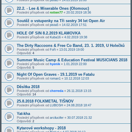
22.2. - Lee & Miserable Ones (Olomouc)
Poslední příspěvek od
rotten77
«
20.02.2019 18:36
Soutěž o vstupenky na Tři sestry 34 let Open Air
Poslední příspěvek od
pista5
«
14.02.2019 17:51
HOLE OF SIN 8.2.2019 KLAMOVKA
Poslední příspěvek od
Kuba16
«
4.02.2019 19:38
The Dirty Raccoons & Free Co Band, 23. 1. 2019, U Holečků
Poslední příspěvek od
Fořt
«
13.01.2019 19:00
Odpovědi:
4
Summer Music Camp & Education Festival MUSICIANS 2018
Poslední příspěvek od
hyenik
«
1.01.2019 22:00
Odpovědi:
5
Night Of Open Graves - 19.1.2019 ve Fatalu
Poslední příspěvek od
roman1
«
10.12.2018 12:03
Děsítka 2018
Poslední příspěvek od
cherreda
«
26.11.2018 13:15
Odpovědi:
14
25.8.2018 FOLKMETAL TIŠNOV
Poslední příspěvek od
LUBOSH
«
24.08.2018 18:47
Yat-kha
Poslední příspěvek od
arcilucifer
«
30.07.2018 21:32
Odpovědi:
2
Kytarové workshopy - 2018
Poslední příspěvek od
Brnkal
«
4.07.2018 16:12