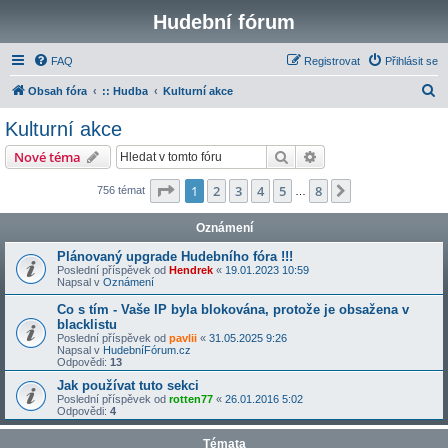
Hudební fórum
FAQ
Registrovat
Přihlásit se
H
Obsah fóra
:: Hudba
Kulturní akce
l
Kulturní akce
e
Hledat
Pokročilé hledání
Nové téma
d
a
Stránka
1
z
8
1
2
3
4
5
8
Další
756 témat
…
t
Oznámení
Plánovaný upgrade Hudebního fóra !!!
Poslední příspěvek od
Hendrek
«
19.01.2023 10:59
Napsal v
Oznámení
Co s tím - Vaše IP byla blokována, protože je obsažena v
blacklistu
Poslední příspěvek od
pavlii
«
31.05.2025 9:26
Napsal v
HudebníFórum.cz
Odpovědi:
13
Jak používat tuto sekci
Poslední příspěvek od
rotten77
«
26.01.2016 5:02
Odpovědi:
4
Témata