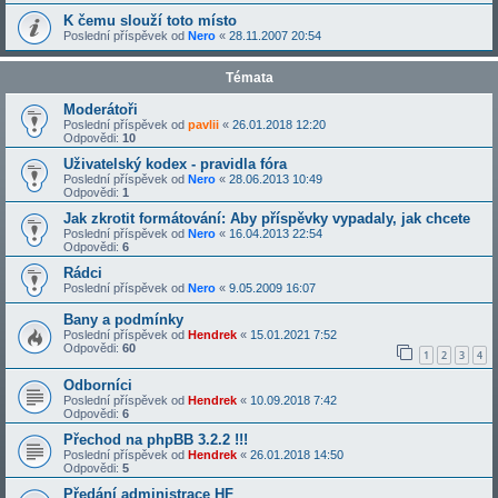
K čemu slouží toto místo
Poslední příspěvek od
Nero
«
28.11.2007 20:54
Témata
Moderátoři
Poslední příspěvek od
pavlii
«
26.01.2018 12:20
Odpovědi:
10
Uživatelský kodex - pravidla fóra
Poslední příspěvek od
Nero
«
28.06.2013 10:49
Odpovědi:
1
Jak zkrotit formátování: Aby příspěvky vypadaly, jak chcete
Poslední příspěvek od
Nero
«
16.04.2013 22:54
Odpovědi:
6
Rádci
Poslední příspěvek od
Nero
«
9.05.2009 16:07
Bany a podmínky
Poslední příspěvek od
Hendrek
«
15.01.2021 7:52
Odpovědi:
60
1
2
3
4
Odborníci
Poslední příspěvek od
Hendrek
«
10.09.2018 7:42
Odpovědi:
6
Přechod na phpBB 3.2.2 !!!
Poslední příspěvek od
Hendrek
«
26.01.2018 14:50
Odpovědi:
5
Předání administrace HF