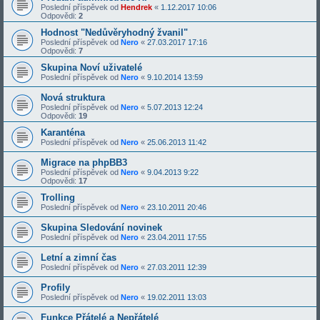
Poslední příspěvek od
Hendrek
«
1.12.2017 10:06
Odpovědi:
2
Hodnost "Nedůvěryhodný žvanil"
Poslední příspěvek od
Nero
«
27.03.2017 17:16
Odpovědi:
7
Skupina Noví uživatelé
Poslední příspěvek od
Nero
«
9.10.2014 13:59
Nová struktura
Poslední příspěvek od
Nero
«
5.07.2013 12:24
Odpovědi:
19
Karanténa
Poslední příspěvek od
Nero
«
25.06.2013 11:42
Migrace na phpBB3
Poslední příspěvek od
Nero
«
9.04.2013 9:22
Odpovědi:
17
Trolling
Poslední příspěvek od
Nero
«
23.10.2011 20:46
Skupina Sledování novinek
Poslední příspěvek od
Nero
«
23.04.2011 17:55
Letní a zimní čas
Poslední příspěvek od
Nero
«
27.03.2011 12:39
Profily
Poslední příspěvek od
Nero
«
19.02.2011 13:03
Funkce Přátelé a Nepřátelé