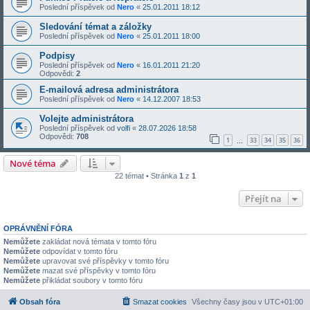
Poslední příspěvek od
Nero
«
25.01.2011 18:12
Sledování témat a záložky
Poslední příspěvek od
Nero
«
25.01.2011 18:00
Podpisy
Poslední příspěvek od
Nero
«
16.01.2011 21:20
Odpovědi:
2
E-mailová adresa administrátora
Poslední příspěvek od
Nero
«
14.12.2007 18:53
Volejte administrátora
Poslední příspěvek od
volfi
«
28.07.2026 18:58
Odpovědi:
708
1
33
34
35
36
…
Nové téma
22 témat • Stránka
1
z
1
Přejít na
OPRÁVNĚNÍ FÓRA
Nemůžete
zakládat nová témata v tomto fóru
Nemůžete
odpovídat v tomto fóru
Nemůžete
upravovat své příspěvky v tomto fóru
Nemůžete
mazat své příspěvky v tomto fóru
Nemůžete
přikládat soubory v tomto fóru
Obsah fóra
Smazat cookies
Všechny časy jsou v
UTC+01:00