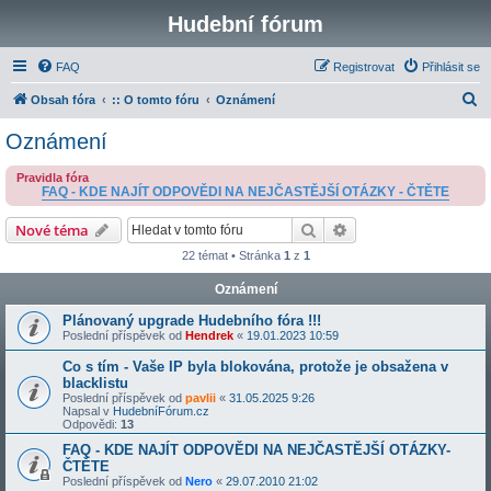
Hudební fórum
FAQ
Registrovat
Přihlásit se
H
Obsah fóra
:: O tomto fóru
Oznámení
l
Oznámení
e
Pravidla fóra
d
FAQ - KDE NAJÍT ODPOVĚDI NA NEJČASTĚJŠÍ OTÁZKY - ČTĚTE
a
Hledat
Pokročilé hledání
Nové téma
t
22 témat • Stránka
1
z
1
Oznámení
Plánovaný upgrade Hudebního fóra !!!
Poslední příspěvek od
Hendrek
«
19.01.2023 10:59
Co s tím - Vaše IP byla blokována, protože je obsažena v
blacklistu
Poslední příspěvek od
pavlii
«
31.05.2025 9:26
Napsal v
HudebníFórum.cz
Odpovědi:
13
FAQ - KDE NAJÍT ODPOVĚDI NA NEJČASTĚJŠÍ OTÁZKY-
ČTĚTE
Poslední příspěvek od
Nero
«
29.07.2010 21:02