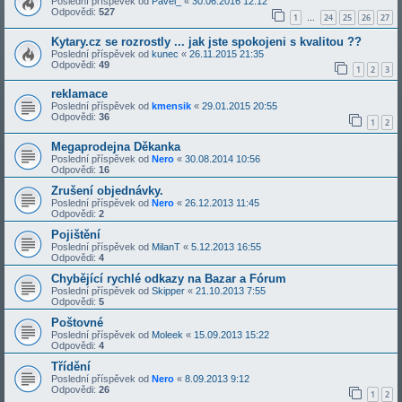
Poslední příspěvek od
Pavel_
«
30.06.2016 12:12
Odpovědi:
527
1
24
25
26
27
…
Kytary.cz se rozrostly ... jak jste spokojeni s kvalitou ??
Poslední příspěvek od
kunec
«
26.11.2015 21:35
Odpovědi:
49
1
2
3
reklamace
Poslední příspěvek od
kmensik
«
29.01.2015 20:55
Odpovědi:
36
1
2
Megaprodejna Děkanka
Poslední příspěvek od
Nero
«
30.08.2014 10:56
Odpovědi:
16
Zrušení objednávky.
Poslední příspěvek od
Nero
«
26.12.2013 11:45
Odpovědi:
2
Pojištění
Poslední příspěvek od
MilanT
«
5.12.2013 16:55
Odpovědi:
4
Chybějící rychlé odkazy na Bazar a Fórum
Poslední příspěvek od
Skipper
«
21.10.2013 7:55
Odpovědi:
5
Poštovné
Poslední příspěvek od
Moleek
«
15.09.2013 15:22
Odpovědi:
4
Třídění
Poslední příspěvek od
Nero
«
8.09.2013 9:12
Odpovědi:
26
1
2