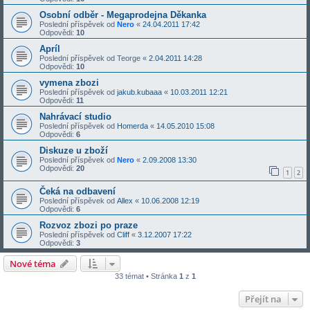
Osobní odběr - Megaprodejna Děkanka
Poslední příspěvek od
Nero
«
24.04.2011 17:42
Odpovědi:
10
Apríl
Poslední příspěvek od
Teorge
«
2.04.2011 14:28
Odpovědi:
10
vymena zbozi
Poslední příspěvek od
jakub.kubaaa
«
10.03.2011 12:21
Odpovědi:
11
Nahrávací studio
Poslední příspěvek od
Homerda
«
14.05.2010 15:08
Odpovědi:
6
Diskuze u zboží
Poslední příspěvek od
Nero
«
2.09.2008 13:30
Odpovědi:
20
1
2
Čeká na odbavení
Poslední příspěvek od
Allex
«
10.06.2008 12:19
Odpovědi:
6
Rozvoz zbozi po praze
Poslední příspěvek od
Cliff
«
3.12.2007 17:22
Odpovědi:
3
Nové téma
33 témat • Stránka
1
z
1
Přejít na