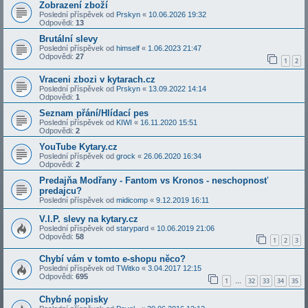
Zobrazení zboží
Poslední příspěvek od
Prskyn
«
10.06.2026 19:32
Odpovědi:
13
Brutální slevy
Poslední příspěvek od
himself
«
1.06.2023 21:47
Odpovědi:
27
1
2
Vraceni zbozi v kytarach.cz
Poslední příspěvek od
Prskyn
«
13.09.2022 14:14
Odpovědi:
1
Seznam přání/Hlídací pes
Poslední příspěvek od
KIWI
«
16.11.2020 15:51
Odpovědi:
2
YouTube Kytary.cz
Poslední příspěvek od
grock
«
26.06.2020 16:34
Odpovědi:
2
Predajňa Modřany - Fantom vs Kronos - neschopnosť
predajcu?
Poslední příspěvek od
midicomp
«
9.12.2019 16:11
V.I.P. slevy na kytary.cz
Poslední příspěvek od
starypard
«
10.06.2019 21:06
Odpovědi:
58
1
2
3
Chybí vám v tomto e-shopu něco?
Poslední příspěvek od
TWitko
«
3.04.2017 12:15
Odpovědi:
695
1
32
33
34
35
…
Chybné popisky