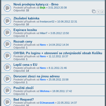
Nová prodejna kytary.cz - Brno
Poslední příspěvek od
Bejk
«
3.01.2013 20:38
Odpovědi:
33
1
2
Zkušební kabinka
Poslední příspěvek od
freelancer02
«
10.06.2012 22:31
Odpovědi:
10
Expirace kosiku
Poslední příspěvek od
MilanT
«
3.05.2012 13:50
Odpovědi:
3
Rozsah ceny
Poslední příspěvek od
Nero
«
14.04.2012 14:34
Odpovědi:
1
CHYBA: Po loginu + obnovení se zdvojnásobí obsah Košíku
Poslední příspěvek od
Nero
«
11.12.2011 10:37
Odpovědi:
1
Lepší cena v EU
Poslední příspěvek od
Nero
«
8.11.2011 21:46
Odpovědi:
14
Doruceni zbozi na jinou adresu
Poslední příspěvek od
Nero
«
25.08.2011 15:58
Odpovědi:
1
Použité zboží
Poslední příspěvek od
Wohma
«
18.08.2011 17:42
Odpovědi:
1
Bad Request?
Poslední příspěvek od
DJmanasek
«
22.05.2011 14:37
Odpovědi:
16