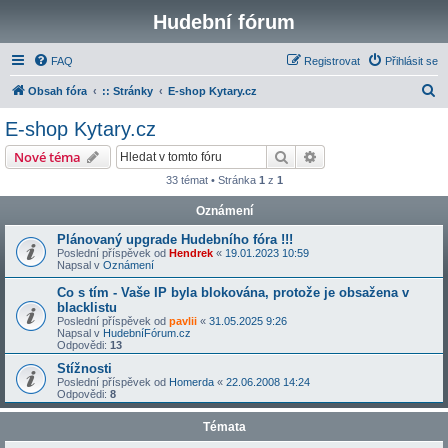
Hudební fórum
FAQ
Registrovat
Přihlásit se
H
Obsah fóra
:: Stránky
E-shop Kytary.cz
l
E-shop Kytary.cz
e
Hledat
Pokročilé hledání
Nové téma
d
33 témat • Stránka
1
z
1
a
Oznámení
t
Plánovaný upgrade Hudebního fóra !!!
Poslední příspěvek od
Hendrek
«
19.01.2023 10:59
Napsal v
Oznámení
Co s tím - Vaše IP byla blokována, protože je obsažena v
blacklistu
Poslední příspěvek od
pavlii
«
31.05.2025 9:26
Napsal v
HudebníFórum.cz
Odpovědi:
13
Stížnosti
Poslední příspěvek od
Homerda
«
22.06.2008 14:24
Odpovědi:
8
Témata