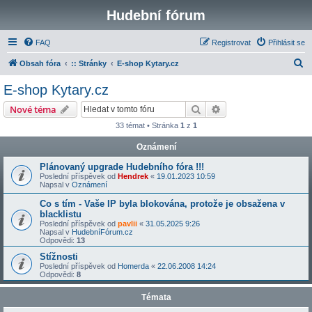
Hudební fórum
FAQ
Registrovat
Přihlásit se
H
Obsah fóra
:: Stránky
E-shop Kytary.cz
l
E-shop Kytary.cz
e
Hledat
Pokročilé hledání
Nové téma
d
33 témat • Stránka
1
z
1
a
Oznámení
t
Plánovaný upgrade Hudebního fóra !!!
Poslední příspěvek od
Hendrek
«
19.01.2023 10:59
Napsal v
Oznámení
Co s tím - Vaše IP byla blokována, protože je obsažena v
blacklistu
Poslední příspěvek od
pavlii
«
31.05.2025 9:26
Napsal v
HudebníFórum.cz
Odpovědi:
13
Stížnosti
Poslední příspěvek od
Homerda
«
22.06.2008 14:24
Odpovědi:
8
Témata