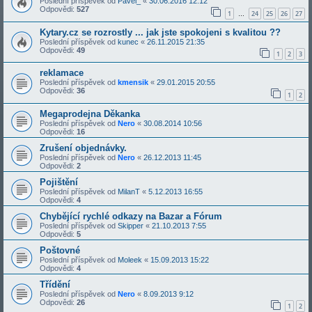
Poslední příspěvek od
Pavel_
«
30.06.2016 12:12
Odpovědi:
527
1
24
25
26
27
…
Kytary.cz se rozrostly ... jak jste spokojeni s kvalitou ??
Poslední příspěvek od
kunec
«
26.11.2015 21:35
Odpovědi:
49
1
2
3
reklamace
Poslední příspěvek od
kmensik
«
29.01.2015 20:55
Odpovědi:
36
1
2
Megaprodejna Děkanka
Poslední příspěvek od
Nero
«
30.08.2014 10:56
Odpovědi:
16
Zrušení objednávky.
Poslední příspěvek od
Nero
«
26.12.2013 11:45
Odpovědi:
2
Pojištění
Poslední příspěvek od
MilanT
«
5.12.2013 16:55
Odpovědi:
4
Chybějící rychlé odkazy na Bazar a Fórum
Poslední příspěvek od
Skipper
«
21.10.2013 7:55
Odpovědi:
5
Poštovné
Poslední příspěvek od
Moleek
«
15.09.2013 15:22
Odpovědi:
4
Třídění
Poslední příspěvek od
Nero
«
8.09.2013 9:12
Odpovědi:
26
1
2