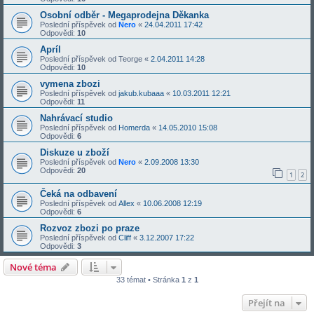
Osobní odběr - Megaprodejna Děkanka
Poslední příspěvek od
Nero
«
24.04.2011 17:42
Odpovědi:
10
Apríl
Poslední příspěvek od
Teorge
«
2.04.2011 14:28
Odpovědi:
10
vymena zbozi
Poslední příspěvek od
jakub.kubaaa
«
10.03.2011 12:21
Odpovědi:
11
Nahrávací studio
Poslední příspěvek od
Homerda
«
14.05.2010 15:08
Odpovědi:
6
Diskuze u zboží
Poslední příspěvek od
Nero
«
2.09.2008 13:30
Odpovědi:
20
1
2
Čeká na odbavení
Poslední příspěvek od
Allex
«
10.06.2008 12:19
Odpovědi:
6
Rozvoz zbozi po praze
Poslední příspěvek od
Cliff
«
3.12.2007 17:22
Odpovědi:
3
Nové téma
33 témat • Stránka
1
z
1
Přejít na