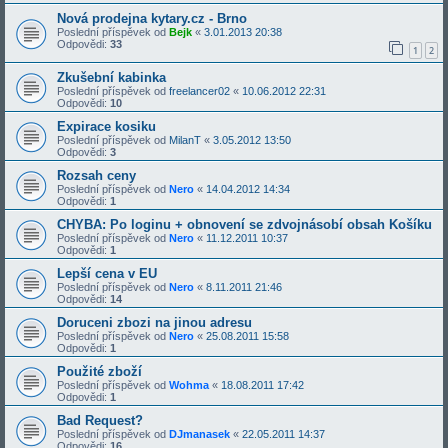
Nová prodejna kytary.cz - Brno
Poslední příspěvek od
Bejk
«
3.01.2013 20:38
Odpovědi:
33
1
2
Zkušební kabinka
Poslední příspěvek od
freelancer02
«
10.06.2012 22:31
Odpovědi:
10
Expirace kosiku
Poslední příspěvek od
MilanT
«
3.05.2012 13:50
Odpovědi:
3
Rozsah ceny
Poslední příspěvek od
Nero
«
14.04.2012 14:34
Odpovědi:
1
CHYBA: Po loginu + obnovení se zdvojnásobí obsah Košíku
Poslední příspěvek od
Nero
«
11.12.2011 10:37
Odpovědi:
1
Lepší cena v EU
Poslední příspěvek od
Nero
«
8.11.2011 21:46
Odpovědi:
14
Doruceni zbozi na jinou adresu
Poslední příspěvek od
Nero
«
25.08.2011 15:58
Odpovědi:
1
Použité zboží
Poslední příspěvek od
Wohma
«
18.08.2011 17:42
Odpovědi:
1
Bad Request?
Poslední příspěvek od
DJmanasek
«
22.05.2011 14:37
Odpovědi:
16