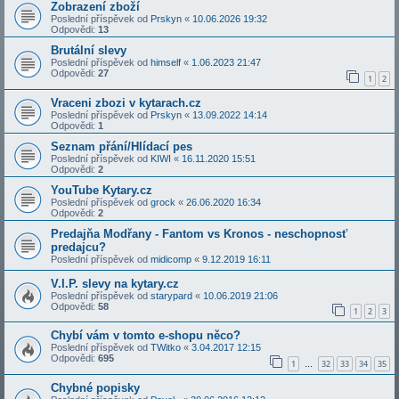
Zobrazení zboží
Poslední příspěvek od
Prskyn
«
10.06.2026 19:32
Odpovědi:
13
Brutální slevy
Poslední příspěvek od
himself
«
1.06.2023 21:47
Odpovědi:
27
1
2
Vraceni zbozi v kytarach.cz
Poslední příspěvek od
Prskyn
«
13.09.2022 14:14
Odpovědi:
1
Seznam přání/Hlídací pes
Poslední příspěvek od
KIWI
«
16.11.2020 15:51
Odpovědi:
2
YouTube Kytary.cz
Poslední příspěvek od
grock
«
26.06.2020 16:34
Odpovědi:
2
Predajňa Modřany - Fantom vs Kronos - neschopnosť
predajcu?
Poslední příspěvek od
midicomp
«
9.12.2019 16:11
V.I.P. slevy na kytary.cz
Poslední příspěvek od
starypard
«
10.06.2019 21:06
Odpovědi:
58
1
2
3
Chybí vám v tomto e-shopu něco?
Poslední příspěvek od
TWitko
«
3.04.2017 12:15
Odpovědi:
695
1
32
33
34
35
…
Chybné popisky