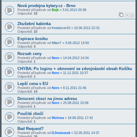
Nová prodejna kytary.cz - Brno
Poslední příspěvek od
Bejk
«
3.01.2013 20:38
Odpovědi:
33
1
2
Zkušební kabinka
Poslední příspěvek od
freelancer02
«
10.06.2012 22:31
Odpovědi:
10
Expirace kosiku
Poslední příspěvek od
MilanT
«
3.05.2012 13:50
Odpovědi:
3
Rozsah ceny
Poslední příspěvek od
Nero
«
14.04.2012 14:34
Odpovědi:
1
CHYBA: Po loginu + obnovení se zdvojnásobí obsah Košíku
Poslední příspěvek od
Nero
«
11.12.2011 10:37
Odpovědi:
1
Lepší cena v EU
Poslední příspěvek od
Nero
«
8.11.2011 21:46
Odpovědi:
14
Doruceni zbozi na jinou adresu
Poslední příspěvek od
Nero
«
25.08.2011 15:58
Odpovědi:
1
Použité zboží
Poslední příspěvek od
Wohma
«
18.08.2011 17:42
Odpovědi:
1
Bad Request?
Poslední příspěvek od
DJmanasek
«
22.05.2011 14:37
Odpovědi:
16