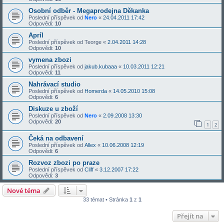
Osobní odběr - Megaprodejna Děkanka
Poslední příspěvek od
Nero
«
24.04.2011 17:42
Odpovědi:
10
Apríl
Poslední příspěvek od
Teorge
«
2.04.2011 14:28
Odpovědi:
10
vymena zbozi
Poslední příspěvek od
jakub.kubaaa
«
10.03.2011 12:21
Odpovědi:
11
Nahrávací studio
Poslední příspěvek od
Homerda
«
14.05.2010 15:08
Odpovědi:
6
Diskuze u zboží
Poslední příspěvek od
Nero
«
2.09.2008 13:30
Odpovědi:
20
1
2
Čeká na odbavení
Poslední příspěvek od
Allex
«
10.06.2008 12:19
Odpovědi:
6
Rozvoz zbozi po praze
Poslední příspěvek od
Cliff
«
3.12.2007 17:22
Odpovědi:
3
Nové téma
33 témat • Stránka
1
z
1
Přejít na