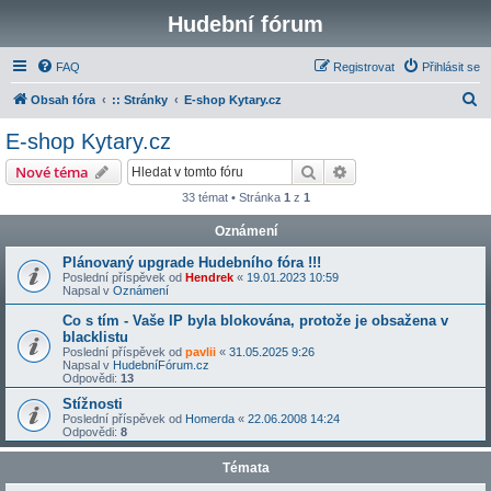
Hudební fórum
FAQ
Registrovat
Přihlásit se
H
Obsah fóra
:: Stránky
E-shop Kytary.cz
l
E-shop Kytary.cz
e
Hledat
Pokročilé hledání
Nové téma
d
33 témat • Stránka
1
z
1
a
Oznámení
t
Plánovaný upgrade Hudebního fóra !!!
Poslední příspěvek od
Hendrek
«
19.01.2023 10:59
Napsal v
Oznámení
Co s tím - Vaše IP byla blokována, protože je obsažena v
blacklistu
Poslední příspěvek od
pavlii
«
31.05.2025 9:26
Napsal v
HudebníFórum.cz
Odpovědi:
13
Stížnosti
Poslední příspěvek od
Homerda
«
22.06.2008 14:24
Odpovědi:
8
Témata