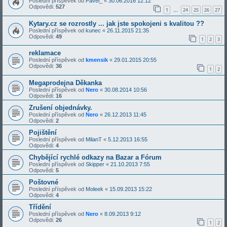
Poslední příspěvek od
Pavel_
«
30.06.2016 12:12
Odpovědi:
527
1
24
25
26
27
…
Kytary.cz se rozrostly ... jak jste spokojeni s kvalitou ??
Poslední příspěvek od
kunec
«
26.11.2015 21:35
Odpovědi:
49
1
2
3
reklamace
Poslední příspěvek od
kmensik
«
29.01.2015 20:55
Odpovědi:
36
1
2
Megaprodejna Děkanka
Poslední příspěvek od
Nero
«
30.08.2014 10:56
Odpovědi:
16
Zrušení objednávky.
Poslední příspěvek od
Nero
«
26.12.2013 11:45
Odpovědi:
2
Pojištění
Poslední příspěvek od
MilanT
«
5.12.2013 16:55
Odpovědi:
4
Chybějící rychlé odkazy na Bazar a Fórum
Poslední příspěvek od
Skipper
«
21.10.2013 7:55
Odpovědi:
5
Poštovné
Poslední příspěvek od
Moleek
«
15.09.2013 15:22
Odpovědi:
4
Třídění
Poslední příspěvek od
Nero
«
8.09.2013 9:12
Odpovědi:
26
1
2