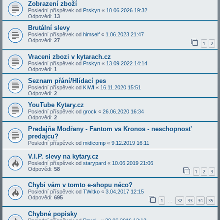
Zobrazení zboží
Poslední příspěvek od
Prskyn
«
10.06.2026 19:32
Odpovědi:
13
Brutální slevy
Poslední příspěvek od
himself
«
1.06.2023 21:47
Odpovědi:
27
1
2
Vraceni zbozi v kytarach.cz
Poslední příspěvek od
Prskyn
«
13.09.2022 14:14
Odpovědi:
1
Seznam přání/Hlídací pes
Poslední příspěvek od
KIWI
«
16.11.2020 15:51
Odpovědi:
2
YouTube Kytary.cz
Poslední příspěvek od
grock
«
26.06.2020 16:34
Odpovědi:
2
Predajňa Modřany - Fantom vs Kronos - neschopnosť
predajcu?
Poslední příspěvek od
midicomp
«
9.12.2019 16:11
V.I.P. slevy na kytary.cz
Poslední příspěvek od
starypard
«
10.06.2019 21:06
Odpovědi:
58
1
2
3
Chybí vám v tomto e-shopu něco?
Poslední příspěvek od
TWitko
«
3.04.2017 12:15
Odpovědi:
695
1
32
33
34
35
…
Chybné popisky